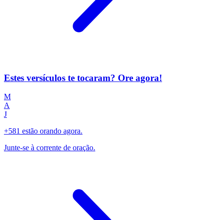
Estes versículos te tocaram? Ore agora!
M
A
J
+581 estão orando agora.
Junte-se à corrente de oração.