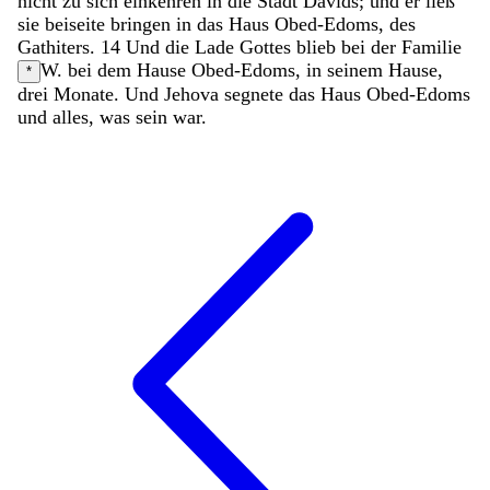
nicht
zu
sich
einkehren
in
die
Stadt
Davids
;
und
er
ließ
sie
beiseite
bringen
in
das
Haus
Obed-Edoms
,
des
Gathiters
.
14
Und
die
Lade
Gottes
blieb
bei
der
Familie
W. bei dem Hause
Obed-Edoms
,
in
seinem
Hause
,
*
drei
Monate
.
Und
Jehova
segnete
das
Haus
Obed-Edoms
und
alles
,
was
sein
war
.