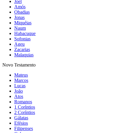
Joel
Amós
Obadias
Jonas
Miquéias
Naum
Habacuque
Sofonias
Ageu
Zacarias
Malaquias
Novo Testamento
Mateus
Marcos
Lucas
João
Atos
Romanos
1 Coríntios
2 Coríntios
Gálatas
Efésios
Filipenses