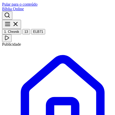
Pular para o conteúdo
Bíblia Online
1. Chronik
13
ELB71
Publicidade