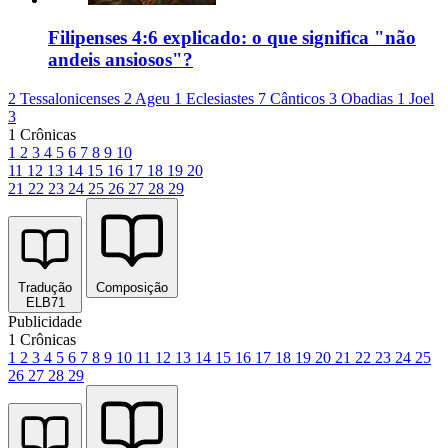
Filipenses 4:6 explicado: o que significa "não
andeis ansiosos"?
2 Tessalonicenses 2
Ageu 1
Eclesiastes 7
Cânticos 3
Obadias 1
Joel
3
1 Crônicas
1
2
3
4
5
6
7
8
9
10
11
12
13
14
15
16
17
18
19
20
21
22
23
24
25
26
27
28
29
Tradução
Composição
ELB71
Publicidade
1 Crônicas
1
2
3
4
5
6
7
8
9
10
11
12
13
14
15
16
17
18
19
20
21
22
23
24
25
26
27
28
29