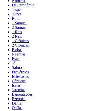
Números
Deuteronômio
Josué
Juízes
Rute
1 Samuel
2 Samuel
1 Reis
2 Reis
1 Crônicas
2 Crônicas
Esdras
Neemias
Ester
Jó
Salmos
Provérbios
Eclesiastes
Cânticos
Isaías
Jeremias
Lamentações
Ezequiel
Daniel
Oséias