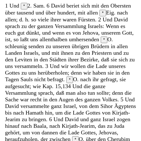
1
Und
2. Sam. 6
David
beriet
sich
mit
den
Obersten
*
über
tausend
und
über
hundert
,
mit
allen
Eig. nach
*
allen; d. h. so viele ihrer waren
Fürsten
.
2
Und
David
sprach
zu
der
ganzen
Versammlung
Israels
:
Wenn
es
euch
gut
dünkt
,
und
wenn
es
von
Jehova
,
unserem
Gott
,
ist
,
so
laßt
uns
allenthalben
umhersenden
O.
*
schleunig senden
zu
unseren
übrigen
Brüdern
in
allen
Landen
Israels
,
und
mit
ihnen
zu
den
Priestern
und
zu
den
Leviten
in
den
Städten
ihrer
Bezirke
,
daß
sie
sich
zu
uns
versammeln
.
3
Und
wir
wollen
die
Lade
unseres
Gottes
zu
uns
herüberholen
;
denn
wir
haben
sie
in
den
Tagen
Sauls
nicht
befragt
.
O. nach ihr gefragt, sie
*
aufgesucht; wie Kap. 15,13
4
Und
die
ganze
Versammlung
sprach
,
daß
man
also
tun
sollte
;
denn
die
Sache
war
recht
in
den
Augen
des
ganzen
Volkes
.
5
Und
David
versammelte
ganz
Israel
,
von
dem
Sihor
Ägyptens
bis
nach
Hamath
hin
,
um
die
Lade
Gottes
von
Kirjath-
Jearim
zu
bringen
.
6
Und
David
und
ganz
Israel
zogen
hinauf
nach
Baala
,
nach
Kirjath-Jearim
,
das
zu
Juda
gehört
,
um
von
dannen
die
Lade
Gottes
,
Jehovas
,
heraufzuholen
,
der
zwischen
O. über
den
Cherubim
*