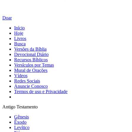
Doar
Início
Hoje
Livros
Busca
Versões da Bíblia
Devocional Diário
Recursos Bíblicos
Versículos por Temas
Mural de Orações
Vídeos
Redes Sociais
Anuncie Conosco
Termos de uso e Privacidade
Antigo Testamento
Gênesis
Êxodo
Levítico