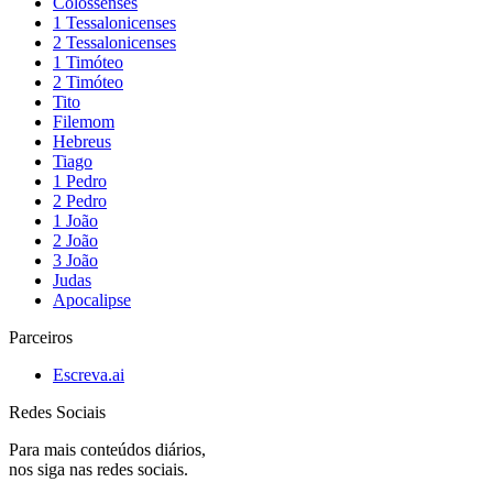
Colossenses
1 Tessalonicenses
2 Tessalonicenses
1 Timóteo
2 Timóteo
Tito
Filemom
Hebreus
Tiago
1 Pedro
2 Pedro
1 João
2 João
3 João
Judas
Apocalipse
Parceiros
Escreva.ai
Redes Sociais
Para mais conteúdos diários,
nos siga nas redes sociais.