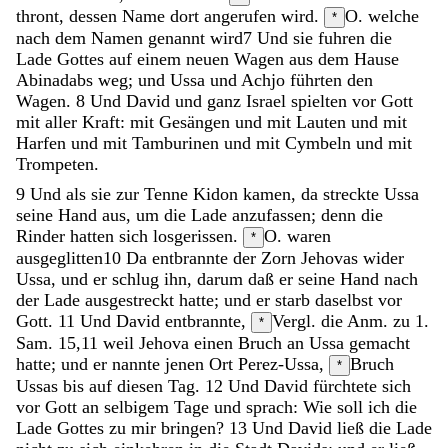
thront
,
dessen
Name
dort
angerufen
wird
.
O. welche
*
nach dem Namen genannt wird
7
Und
sie
fuhren
die
Lade
Gottes
auf
einem
neuen
Wagen
aus
dem
Hause
Abinadabs
weg
;
und
Ussa
und
Achjo
führten
den
Wagen
.
8
Und
David
und
ganz
Israel
spielten
vor
Gott
mit
aller
Kraft
:
mit
Gesängen
und
mit
Lauten
und
mit
Harfen
und
mit
Tamburinen
und
mit
Cymbeln
und
mit
Trompeten
.
9
Und
als
sie
zur
Tenne
Kidon
kamen
,
da
streckte
Ussa
seine
Hand
aus
,
um
die
Lade
anzufassen
;
denn
die
Rinder
hatten
sich
losgerissen
.
O. waren
*
ausgeglitten
10
Da
entbrannte
der
Zorn
Jehovas
wider
Ussa
,
und
er
schlug
ihn
,
darum
daß
er
seine
Hand
nach
der
Lade
ausgestreckt
hatte
;
und
er
starb
daselbst
vor
Gott
.
11
Und
David
entbrannte
,
Vergl. die Anm. zu 1.
*
Sam. 15,11
weil
Jehova
einen
Bruch
an
Ussa
gemacht
hatte
;
und
er
nannte
jenen
Ort
Perez-Ussa
,
Bruch
*
Ussas
bis
auf
diesen
Tag
.
12
Und
David
fürchtete
sich
vor
Gott
an
selbigem
Tage
und
sprach
:
Wie
soll
ich
die
Lade
Gottes
zu
mir
bringen
?
13
Und
David
ließ
die
Lade