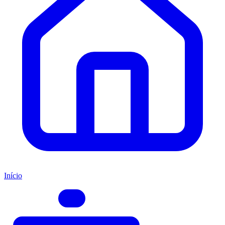
Início