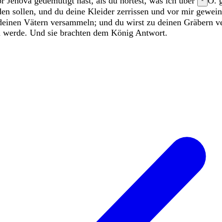
or
Jehova
gedemütigt
hast
,
als
du
hörtest
,
was
ich
über
O. 
*
den
sollen
,
und
du
deine
Kleider
zerrissen
und
vor
mir
gewei
deinen
Vätern
versammeln
;
und
du
wirst
zu
deinen
Gräbern
v
n
werde
.
Und
sie
brachten
dem
König
Antwort
.