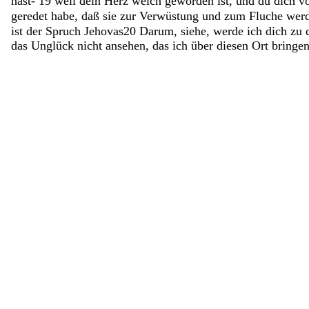
hast-
19
weil
dein
Herz
weich
geworden
ist
,
und
du
dich
v
geredet
habe
,
daß
sie
zur
Verwüstung
und
zum
Fluche
wer
ist der Spruch Jehovas
20
Darum
,
siehe
,
werde
ich
dich
zu
das
Unglück
nicht
ansehen
,
das
ich
über
diesen
Ort
bringe