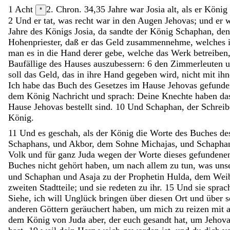
1
Acht
2. Chron. 34,35
Jahre
war
Josia
alt
,
als
er
König
*
2
Und
er
tat
,
was
recht
war
in
den
Augen
Jehovas
;
und
er
w
Jahre
des
Königs
Josia
,
da
sandte
der
König
Schaphan
,
de
Hohenpriester
,
daß
er
das
Geld
zusammennehme
,
welches
man
es
in
die
Hand
derer
gebe
,
welche
das
Werk
betreiben
Baufällige
des
Hauses
auszubessern
:
6
den
Zimmerleuten
soll
das
Geld
,
das
in
ihre
Hand
gegeben
wird
,
nicht
mit
ih
Ich
habe
das
Buch
des
Gesetzes
im
Hause
Jehovas
gefunde
dem
König
Nachricht
und
sprach
:
Deine
Knechte
haben
da
Hause
Jehovas
bestellt
sind
.
10
Und
Schaphan
,
der
Schreib
König
.
11
Und
es
geschah
,
als
der
König
die
Worte
des
Buches
de
Schaphans
,
und
Akbor
,
dem
Sohne
Michajas
,
und
Schapha
Volk
und
für
ganz
Juda
wegen
der
Worte
dieses
gefunden
Buches
nicht
gehört
haben
,
um
nach
allem
zu
tun
,
was
uns
und
Schaphan
und
Asaja
zu
der
Prophetin
Hulda
,
dem
Wei
zweiten
Stadtteile
;
und
sie
redeten
zu
ihr
.
15
Und
sie
spra
Siehe
,
ich
will
Unglück
bringen
über
diesen
Ort
und
über
s
anderen
Göttern
geräuchert
haben
,
um
mich
zu
reizen
mit
dem
König
von
Juda
aber
,
der
euch
gesandt
hat
,
um
Jehov