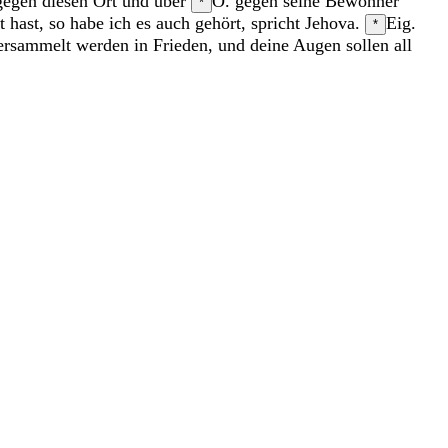
gegen
diesen
Ort
und
über
O. gegen
seine
Bewohner
*
nt
hast
,
so
habe
ich
es
auch
gehört
,
spricht
Jehova
.
Eig.
*
ersammelt
werden
in
Frieden
,
und
deine
Augen
sollen
all