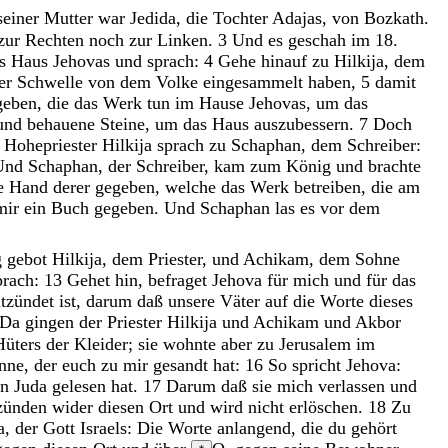
seiner
Mutter
war
Jedida
,
die
Tochter
Adajas
,
von
Bozkath
.
zur
Rechten
noch
zur
Linken
.
3
Und
es
geschah
im
18
.
as
Haus
Jehovas
und
sprach
:
4
Gehe
hinauf
zu
Hilkija
,
dem
er
Schwelle
von
dem
Volke
eingesammelt
haben
,
5
damit
geben
,
die
das
Werk
tun
im
Hause
Jehovas
,
um
das
und
behauene
Steine
,
um
das
Haus
auszubessern
.
7
Doch
r
Hohepriester
Hilkija
sprach
zu
Schaphan
,
dem
Schreiber
:
Und
Schaphan
,
der
Schreiber
,
kam
zum
König
und
brachte
e
Hand
derer
gegeben
,
welche
das
Werk
betreiben
,
die
am
mir
ein
Buch
gegeben
.
Und
Schaphan
las
es
vor
dem
g
gebot
Hilkija
,
dem
Priester
,
und
Achikam
,
dem
Sohne
prach
:
13
Gehet
hin
,
befraget
Jehova
für
mich
und
für
das
ntzündet
ist
,
darum
daß
unsere
Väter
auf
die
Worte
dieses
Da
gingen
der
Priester
Hilkija
und
Achikam
und
Akbor
Hüters
der
Kleider
;
sie
wohnte
aber
zu
Jerusalem
im
nne
,
der
euch
zu
mir
gesandt
hat
:
16
So
spricht
Jehova
:
on
Juda
gelesen
hat
.
17
Darum
daß
sie
mich
verlassen
und
zünden
wider
diesen
Ort
und
wird
nicht
erlöschen
.
18
Zu
a
,
der
Gott
Israels
:
Die
Worte
anlangend
,
die
du
gehört