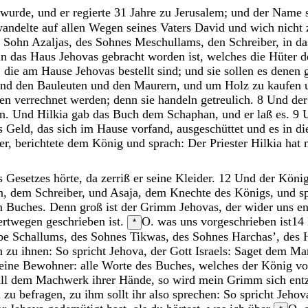
wurde
,
und
er
regierte
31
Jahre
zu
Jerusalem
;
und
der
Name
andelte
auf
allen
Wegen
seines
Vaters
David
und
wich
nicht
n
Sohn
Azaljas
,
des
Sohnes
Meschullams
,
den
Schreiber
,
in
d
in
das
Haus
Jehovas
gebracht
worden
ist
,
welches
die
Hüter
d
,
die
am
Hause
Jehovas
bestellt
sind
;
und
sie
sollen
es
denen
und
den
Bauleuten
und
den
Maurern
,
und
um
Holz
zu
kaufen
nen
verrechnet
werden
;
denn
sie
handeln
getreulich
.
8
Und
de
n
.
Und
Hilkia
gab
das
Buch
dem
Schaphan
,
und
er
laß
es
.
9
s
Geld
,
das
sich
im
Hause
vorfand
,
ausgeschüttet
und
es
in
di
er
,
berichtete
dem
König
und
sprach
:
Der
Priester
Hilkia
hat
s
Gesetzes
hörte
,
da
zerriß
er
seine
Kleider
.
12
Und
der
Köni
n
,
dem
Schreiber
,
und
Asaja
,
dem
Knechte
des
Königs
,
und
s
en
Buches
.
Denn
groß
ist
der
Grimm
Jehovas
,
der
wider
uns
e
ertwegen
geschrieben
ist
.
O. was uns vorgeschrieben ist
14
*
be
Schallums
,
des
Sohnes
Tikwas
,
des
Sohnes
Harchas
’
,
des
ch
zu
ihnen
:
So
spricht
Jehova
,
der
Gott
Israels
:
Saget
dem
Ma
eine
Bewohner
:
alle
Worte
des
Buches
,
welches
der
König
v
all
dem
Machwerk
ihrer
Hände
,
so
wird
mein
Grimm
sich
ent
a
zu
befragen
,
zu
ihm
sollt
ihr
also
sprechen
:
So
spricht
Jehov