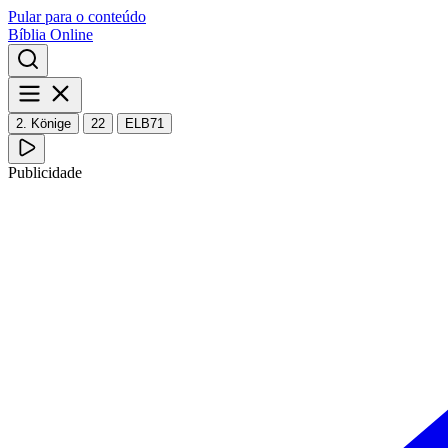
Pular para o conteúdo
Bíblia Online
2. Könige
22
ELB71
Publicidade