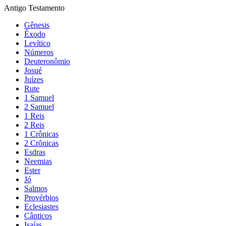
Antigo Testamento
Gênesis
Êxodo
Levítico
Números
Deuteronômio
Josué
Juízes
Rute
1 Samuel
2 Samuel
1 Reis
2 Reis
1 Crônicas
2 Crônicas
Esdras
Neemias
Ester
Jó
Salmos
Provérbios
Eclesiastes
Cânticos
Isaías