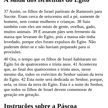
37
Assim
,
os
filhos
de
Israel
partiram
de
Ramessés
para
Sucote
.
Eram
cerca
de
seiscentos
mil
a
pé
,
somente
de
homens
,
sem
contar
mulheres
e
crianças
.
38
Saiu
também
com
eles
um
misto
de
gente
,
ovelhas
,
gado
,
muitos
animais
.
39
E
assaram
pães
sem
fermento
da
massa
que
levaram
do
Egito
,
pois
a
massa
não
tinha
levedado
,
porque
eles
foram
expulsos
do
Egito
.
Não
puderam
deter-se
e
não
haviam
preparado
para
si
provisões
.
40
Ora
,
o
tempo
que
os
filhos
de
Israel
habitaram
no
Egito
foi
de
quatrocentos
e
trinta
anos
.
41
Aconteceu
que
,
ao
final
dos
quatrocentos
e
trinta
anos
,
nesse
mesmo
dia
,
todos
os
exércitos
do
Senhor
saíram
da
terra
do
Egito
.
42
Esta
noite
será
dedicada
ao
Senhor
,
porque
,
nela
,
os
tirou
da
terra
do
Egito
.
Esta
é
a
noite
do
Senhor
,
que
todos
os
filhos
de
Israel
devem
comemorar
de
geração
em
geração
.
Instruções
sobre
a
Páscoa