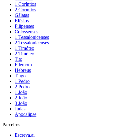
1 Coríntios
2 Coríntios
Gálatas
Efésios
Filipenses
Colossenses
1 Tessalonicenses
2 Tessalonicenses
1 Timóteo
2 Timóteo
Tito
Filemom
Hebreus
Tiago
1 Pedro
2 Pedro
1 João
2 João
3 João
Judas
Apocalipse
Parceiros
Escreva.ai