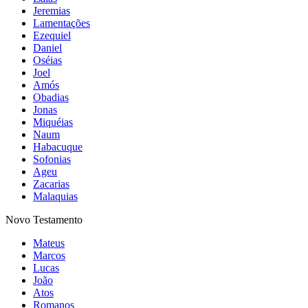
Jeremias
Lamentações
Ezequiel
Daniel
Oséias
Joel
Amós
Obadias
Jonas
Miquéias
Naum
Habacuque
Sofonias
Ageu
Zacarias
Malaquias
Novo Testamento
Mateus
Marcos
Lucas
João
Atos
Romanos