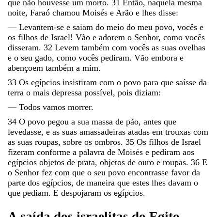
que
não
houvesse
um
morto
.
31
Então
,
naquela
mesma
noite
,
Faraó
chamou
Moisés
e
Arão
e
lhes
disse
:
—
Levantem-se
e
saiam
do
meio
do
meu
povo
,
vocês
e
os
filhos
de
Israel
!
Vão
e
adorem
o
Senhor
,
como
vocês
disseram
.
32
Levem
também
com
vocês
as
suas
ovelhas
e
o
seu
gado
,
como
vocês
pediram
.
Vão
embora
e
abençoem
também
a
mim
.
33
Os
egípcios
insistiram
com
o
povo
para
que
saísse
da
terra
o
mais
depressa
possível
,
pois
diziam
:
—
Todos
vamos
morrer
.
34
O
povo
pegou
a
sua
massa
de
pão
,
antes
que
levedasse
,
e
as
suas
amassadeiras
atadas
em
trouxas
com
as
suas
roupas
,
sobre
os
ombros
.
35
Os
filhos
de
Israel
fizeram
conforme
a
palavra
de
Moisés
e
pediram
aos
egípcios
objetos
de
prata
,
objetos
de
ouro
e
roupas
.
36
E
o
Senhor
fez
com
que
o
seu
povo
encontrasse
favor
da
parte
dos
egípcios
,
de
maneira
que
estes
lhes
davam
o
que
pediam
.
E
despojaram
os
egípcios
.
A
saída
dos
israelitas
do
Egito