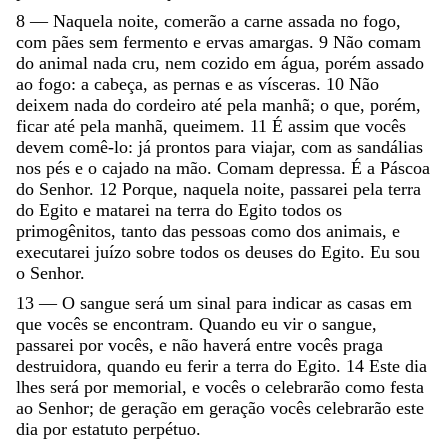
8
—
Naquela
noite
,
comerão
a
carne
assada
no
fogo
,
com
pães
sem
fermento
e
ervas
amargas
.
9
Não
comam
do
animal
nada
cru
,
nem
cozido
em
água
,
porém
assado
ao
fogo
:
a
cabeça
,
as
pernas
e
as
vísceras
.
10
Não
deixem
nada
do
cordeiro
até
pela
manhã
;
o
que
,
porém
,
ficar
até
pela
manhã
,
queimem
.
11
É
assim
que
vocês
devem
comê-lo
:
já
prontos
para
viajar
,
com
as
sandálias
nos
pés
e
o
cajado
na
mão
.
Comam
depressa
.
É
a
Páscoa
do
Senhor
.
12
Porque
,
naquela
noite
,
passarei
pela
terra
do
Egito
e
matarei
na
terra
do
Egito
todos
os
primogênitos
,
tanto
das
pessoas
como
dos
animais
,
e
executarei
juízo
sobre
todos
os
deuses
do
Egito
.
Eu
sou
o
Senhor
.
13
—
O
sangue
será
um
sinal
para
indicar
as
casas
em
que
vocês
se
encontram
.
Quando
eu
vir
o
sangue
,
passarei
por
vocês
,
e
não
haverá
entre
vocês
praga
destruidora
,
quando
eu
ferir
a
terra
do
Egito
.
14
Este
dia
lhes
será
por
memorial
,
e
vocês
o
celebrarão
como
festa
ao
Senhor
;
de
geração
em
geração
vocês
celebrarão
este
dia
por
estatuto
perpétuo
.