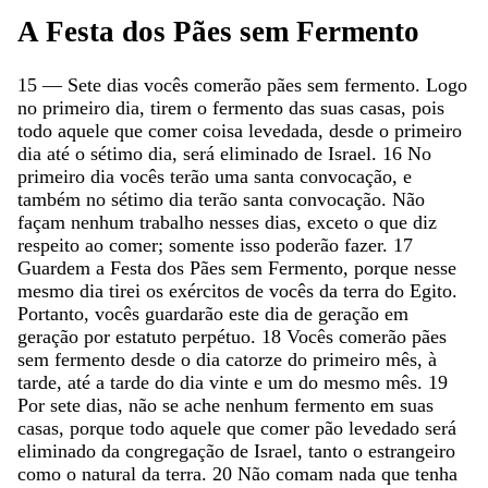
A
Festa
dos
Pães
sem
Fermento
15
—
Sete
dias
vocês
comerão
pães
sem
fermento
.
Logo
no
primeiro
dia
,
tirem
o
fermento
das
suas
casas
,
pois
todo
aquele
que
comer
coisa
levedada
,
desde
o
primeiro
dia
até
o
sétimo
dia
,
será
eliminado
de
Israel
.
16
No
primeiro
dia
vocês
terão
uma
santa
convocação
,
e
também
no
sétimo
dia
terão
santa
convocação
.
Não
façam
nenhum
trabalho
nesses
dias
,
exceto
o
que
diz
respeito
ao
comer
;
somente
isso
poderão
fazer
.
17
Guardem
a
Festa
dos
Pães
sem
Fermento
,
porque
nesse
mesmo
dia
tirei
os
exércitos
de
vocês
da
terra
do
Egito
.
Portanto
,
vocês
guardarão
este
dia
de
geração
em
geração
por
estatuto
perpétuo
.
18
Vocês
comerão
pães
sem
fermento
desde
o
dia
catorze
do
primeiro
mês
,
à
tarde
,
até
a
tarde
do
dia
vinte
e
um
do
mesmo
mês
.
19
Por
sete
dias
,
não
se
ache
nenhum
fermento
em
suas
casas
,
porque
todo
aquele
que
comer
pão
levedado
será
eliminado
da
congregação
de
Israel
,
tanto
o
estrangeiro
como
o
natural
da
terra
.
20
Não
comam
nada
que
tenha