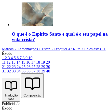
O que é o Espírito Santo e qual é o seu papel na
vida cristã?
Marcos 2
Lamentações 1
Ester 3
Ezequiel 47
Rute 2
Eclesiastes 11
Êxodo
1
2
3
4
5
6
7
8
9
10
11
12
13
14
15
16
17
18
19
20
21
22
23
24
25
26
27
28
29
30
31
32
33
34
35
36
37
38
39
40
Tradução
Composição
NAA
Publicidade
Êxodo