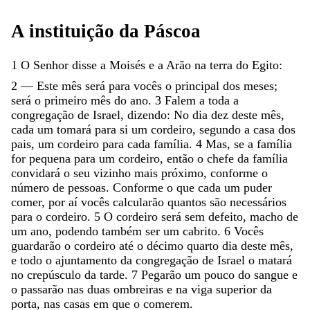
A
instituição
da
Páscoa
1
O
Senhor
disse
a
Moisés
e
a
Arão
na
terra
do
Egito
:
2
—
Este
mês
será
para
vocês
o
principal
dos
meses
;
será
o
primeiro
mês
do
ano
.
3
Falem
a
toda
a
congregação
de
Israel
,
dizendo
:
No
dia
dez
deste
mês
,
cada
um
tomará
para
si
um
cordeiro
,
segundo
a
casa
dos
pais
,
um
cordeiro
para
cada
família
.
4
Mas
,
se
a
família
for
pequena
para
um
cordeiro
,
então
o
chefe
da
família
convidará
o
seu
vizinho
mais
próximo
,
conforme
o
número
de
pessoas
.
Conforme
o
que
cada
um
puder
comer
,
por
aí
vocês
calcularão
quantos
são
necessários
para
o
cordeiro
.
5
O
cordeiro
será
sem
defeito
,
macho
de
um
ano
,
podendo
também
ser
um
cabrito
.
6
Vocês
guardarão
o
cordeiro
até
o
décimo
quarto
dia
deste
mês
,
e
todo
o
ajuntamento
da
congregação
de
Israel
o
matará
no
crepúsculo
da
tarde
.
7
Pegarão
um
pouco
do
sangue
e
o
passarão
nas
duas
ombreiras
e
na
viga
superior
da
porta
,
nas
casas
em
que
o
comerem
.