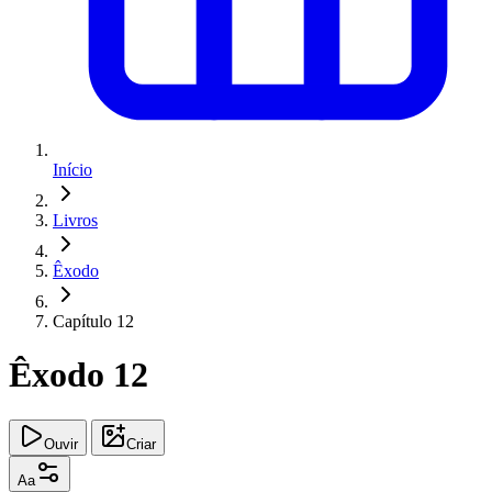
Início
Livros
Êxodo
Capítulo 12
Êxodo 12
Ouvir
Criar
Aa