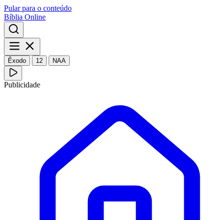
Pular para o conteúdo
Bíblia Online
Êxodo
12
NAA
Publicidade