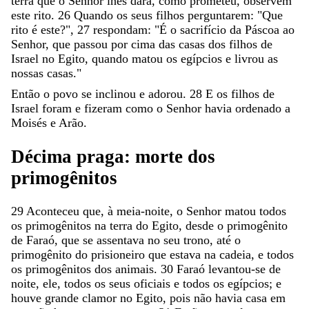
terra
que
o
Senhor
lhes
dará
,
como
prometeu
,
observem
este
rito
.
26
Quando
os
seus
filhos
perguntarem
:
"
Que
rito
é
este
?
"
,
27
respondam
:
"
É
o
sacrifício
da
Páscoa
ao
Senhor
,
que
passou
por
cima
das
casas
dos
filhos
de
Israel
no
Egito
,
quando
matou
os
egípcios
e
livrou
as
nossas
casas
.
"
Então
o
povo
se
inclinou
e
adorou
.
28
E
os
filhos
de
Israel
foram
e
fizeram
como
o
Senhor
havia
ordenado
a
Moisés
e
Arão
.
Décima
praga
:
morte
dos
primogênitos
29
Aconteceu
que
,
à
meia-noite
,
o
Senhor
matou
todos
os
primogênitos
na
terra
do
Egito
,
desde
o
primogênito
de
Faraó
,
que
se
assentava
no
seu
trono
,
até
o
primogênito
do
prisioneiro
que
estava
na
cadeia
,
e
todos
os
primogênitos
dos
animais
.
30
Faraó
levantou-se
de
noite
,
ele
,
todos
os
seus
oficiais
e
todos
os
egípcios
;
e
houve
grande
clamor
no
Egito
,
pois
não
havia
casa
em