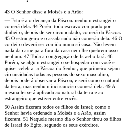
43
O
Senhor
disse
a
Moisés
e
a
Arão
:
—
Esta
é
a
ordenança
da
Páscoa
:
nenhum
estrangeiro
comerá
dela
.
44
Porém
todo
escravo
comprado
por
dinheiro
,
depois
de
ser
circuncidado
,
comerá
da
Páscoa
.
45
O
estrangeiro
e
o
assalariado
não
comerão
dela
.
46
O
cordeiro
deverá
ser
comido
numa
só
casa
.
Não
levem
nada
da
carne
para
fora
da
casa
nem
lhe
quebrem
osso
nenhum
.
47
Toda
a
congregação
de
Israel
o
fará
.
48
Porém
,
se
algum
estrangeiro
se
hospedar
com
você
e
quiser
celebrar
a
Páscoa
do
Senhor
,
que
primeiro
sejam
circuncidadas
todas
as
pessoas
do
sexo
masculino
;
depois
poderá
observar
a
Páscoa
,
e
será
como
o
natural
da
terra
;
mas
nenhum
incircunciso
comerá
dela
.
49
A
mesma
lei
será
aplicada
ao
natural
da
terra
e
ao
estrangeiro
que
estiver
entre
vocês
.
50
Assim
fizeram
todos
os
filhos
de
Israel
;
como
o
Senhor
havia
ordenado
a
Moisés
e
a
Arão
,
assim
fizeram
.
51
Naquele
mesmo
dia
o
Senhor
tirou
os
filhos
de
Israel
do
Egito
,
segundo
os
seus
exércitos
.