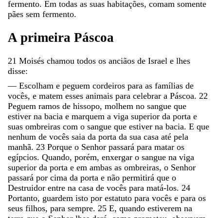
fermento
.
Em
todas
as
suas
habitações
,
comam
somente
pães
sem
fermento
.
A
primeira
Páscoa
21
Moisés
chamou
todos
os
anciãos
de
Israel
e
lhes
disse
:
—
Escolham
e
peguem
cordeiros
para
as
famílias
de
vocês
,
e
matem
esses
animais
para
celebrar
a
Páscoa
.
22
Peguem
ramos
de
hissopo
,
molhem
no
sangue
que
estiver
na
bacia
e
marquem
a
viga
superior
da
porta
e
suas
ombreiras
com
o
sangue
que
estiver
na
bacia
.
E
que
nenhum
de
vocês
saia
da
porta
da
sua
casa
até
pela
manhã
.
23
Porque
o
Senhor
passará
para
matar
os
egípcios
.
Quando
,
porém
,
enxergar
o
sangue
na
viga
superior
da
porta
e
em
ambas
as
ombreiras
,
o
Senhor
passará
por
cima
da
porta
e
não
permitirá
que
o
Destruidor
entre
na
casa
de
vocês
para
matá-los
.
24
Portanto
,
guardem
isto
por
estatuto
para
vocês
e
para
os
seus
filhos
,
para
sempre
.
25
E
,
quando
estiverem
na