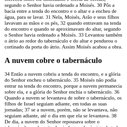
segundo
o
Senhor
havia
ordenado
a
Moisés
.
30
Pôs
a
bacia
entre
a
tenda
do
encontro
e
o
altar
e
a
encheu
de
água
,
para
se
lavar
.
31
Nela
,
Moisés
,
Arão
e
seus
filhos
lavavam
as
mãos
e
os
pés
,
32
quando
entravam
na
tenda
do
encontro
e
quando
se
aproximavam
do
altar
,
segundo
o
Senhor
havia
ordenado
a
Moisés
.
33
Levantou
também
o
átrio
ao
redor
do
tabernáculo
e
do
altar
e
pendurou
o
cortinado
da
porta
do
átrio
.
Assim
Moisés
acabou
a
obra
.
A
nuvem
cobre
o
tabernáculo
34
Então
a
nuvem
cobriu
a
tenda
do
encontro
,
e
a
glória
do
Senhor
encheu
o
tabernáculo
.
35
Moisés
não
podia
entrar
na
tenda
do
encontro
,
porque
a
nuvem
permanecia
sobre
ela
,
e
a
glória
do
Senhor
enchia
o
tabernáculo
.
36
Quando
a
nuvem
se
levantava
de
sobre
o
tabernáculo
,
os
filhos
de
Israel
seguiam
adiante
,
em
todas
as
suas
jornadas
;
37
se
a
nuvem
,
porém
,
não
se
levantava
,
não
seguiam
adiante
,
até
o
dia
em
que
ela
se
levantava
.
38
De
dia
,
a
nuvem
do
Senhor
repousava
sobre
o