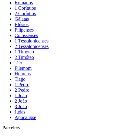
Romanos
1 Coríntios
2 Coríntios
Gálatas
Efésios
Filipenses
Colossenses
1 Tessalonicenses
2 Tessalonicenses
1 Timóteo
2 Timóteo
Tito
Filemom
Hebreus
Tiago
1 Pedro
2 Pedro
1 João
2 João
3 João
Judas
Apocalipse
Parceiros