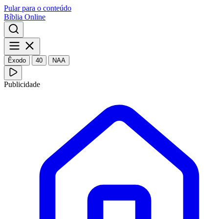
Pular para o conteúdo
Bíblia Online
Êxodo
40
NAA
Publicidade