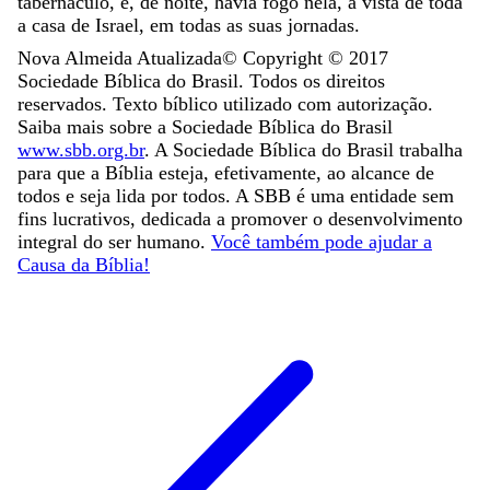
tabernáculo
,
e
,
de
noite
,
havia
fogo
nela
,
à
vista
de
toda
a
casa
de
Israel
,
em
todas
as
suas
jornadas
.
Nova Almeida Atualizada
© Copyright ©
2017
Sociedade Bíblica do Brasil. Todos os direitos
reservados. Texto bíblico utilizado com autorização.
Saiba mais sobre a Sociedade Bíblica do Brasil
www.sbb.org.br
. A Sociedade Bíblica do Brasil trabalha
para que a Bíblia esteja, efetivamente, ao alcance de
todos e seja lida por todos. A SBB é uma entidade sem
fins lucrativos, dedicada a promover o desenvolvimento
integral do ser humano.
Você também pode ajudar a
Causa da Bíblia!