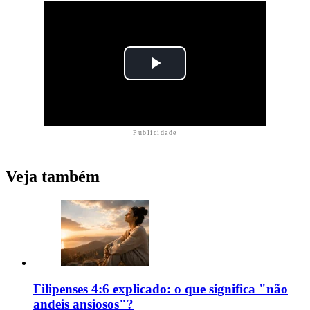
Publicidade
Veja também
Filipenses 4:6 explicado: o que significa "não
andeis ansiosos"?