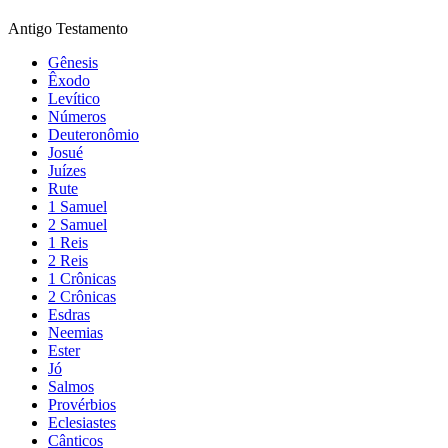
Antigo Testamento
Gênesis
Êxodo
Levítico
Números
Deuteronômio
Josué
Juízes
Rute
1 Samuel
2 Samuel
1 Reis
2 Reis
1 Crônicas
2 Crônicas
Esdras
Neemias
Ester
Jó
Salmos
Provérbios
Eclesiastes
Cânticos