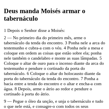
Deus
manda
Moisés
armar
o
tabernáculo
1
Depois
o
Senhor
disse
a
Moisés
:
2
—
No
primeiro
dia
do
primeiro
mês
,
arme
o
tabernáculo
da
tenda
do
encontro
.
3
Ponha
nele
a
arca
do
testemunho
e
cubra-a
com
o
véu
.
4
Ponha
nele
a
mesa
e
coloque
em
ordem
as
coisas
que
estão
sobre
ela
;
ponha
nele
também
o
candelabro
e
monte
as
suas
lâmpadas
.
5
Coloque
o
altar
de
ouro
para
o
incenso
diante
da
arca
do
testemunho
e
pendure
o
cortinado
da
porta
do
tabernáculo
.
6
Coloque
o
altar
do
holocausto
diante
da
porta
do
tabernáculo
da
tenda
do
encontro
.
7
Ponha
a
bacia
entre
a
tenda
do
encontro
e
o
altar
e
encha-a
com
água
.
8
Depois
,
arme
o
átrio
ao
redor
e
pendure
o
cortinado
à
porta
do
átrio
.
9
—
Pegue
o
óleo
da
unção
,
e
unja
o
tabernáculo
e
tudo
o
que
nele
está
,
e
consagre-o
com
todos
os
seus