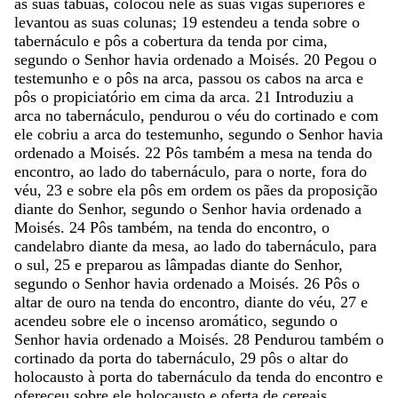
as
suas
tábuas
,
colocou
nele
as
suas
vigas
superiores
e
levantou
as
suas
colunas
;
19
estendeu
a
tenda
sobre
o
tabernáculo
e
pôs
a
cobertura
da
tenda
por
cima
,
segundo
o
Senhor
havia
ordenado
a
Moisés
.
20
Pegou
o
testemunho
e
o
pôs
na
arca
,
passou
os
cabos
na
arca
e
pôs
o
propiciatório
em
cima
da
arca
.
21
Introduziu
a
arca
no
tabernáculo
,
pendurou
o
véu
do
cortinado
e
com
ele
cobriu
a
arca
do
testemunho
,
segundo
o
Senhor
havia
ordenado
a
Moisés
.
22
Pôs
também
a
mesa
na
tenda
do
encontro
,
ao
lado
do
tabernáculo
,
para
o
norte
,
fora
do
véu
,
23
e
sobre
ela
pôs
em
ordem
os
pães
da
proposição
diante
do
Senhor
,
segundo
o
Senhor
havia
ordenado
a
Moisés
.
24
Pôs
também
,
na
tenda
do
encontro
,
o
candelabro
diante
da
mesa
,
ao
lado
do
tabernáculo
,
para
o
sul
,
25
e
preparou
as
lâmpadas
diante
do
Senhor
,
segundo
o
Senhor
havia
ordenado
a
Moisés
.
26
Pôs
o
altar
de
ouro
na
tenda
do
encontro
,
diante
do
véu
,
27
e
acendeu
sobre
ele
o
incenso
aromático
,
segundo
o
Senhor
havia
ordenado
a
Moisés
.
28
Pendurou
também
o
cortinado
da
porta
do
tabernáculo
,
29
pôs
o
altar
do
holocausto
à
porta
do
tabernáculo
da
tenda
do
encontro
e
ofereceu
sobre
ele
holocausto
e
oferta
de
cereais
,