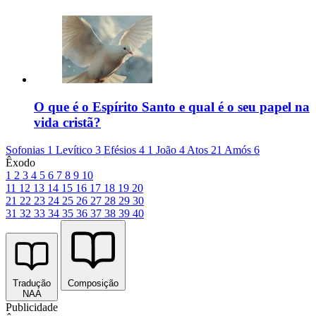
O que é o Espírito Santo e qual é o seu papel na
vida cristã?
Sofonias 1
Levítico 3
Efésios 4
1 João 4
Atos 21
Amós 6
Êxodo
1
2
3
4
5
6
7
8
9
10
11
12
13
14
15
16
17
18
19
20
21
22
23
24
25
26
27
28
29
30
31
32
33
34
35
36
37
38
39
40
Tradução
Composição
NAA
Publicidade