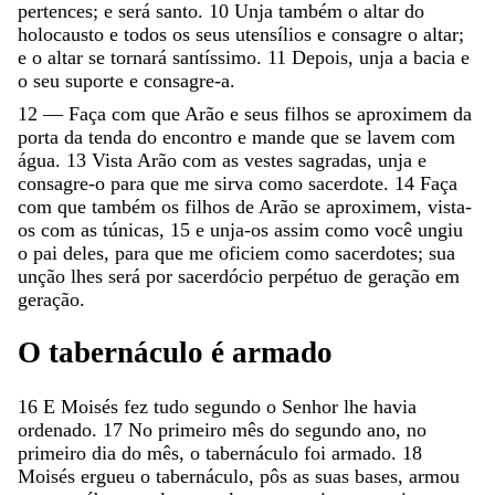
pertences
;
e
será
santo
.
10
Unja
também
o
altar
do
holocausto
e
todos
os
seus
utensílios
e
consagre
o
altar
;
e
o
altar
se
tornará
santíssimo
.
11
Depois
,
unja
a
bacia
e
o
seu
suporte
e
consagre-a
.
12
—
Faça
com
que
Arão
e
seus
filhos
se
aproximem
da
porta
da
tenda
do
encontro
e
mande
que
se
lavem
com
água
.
13
Vista
Arão
com
as
vestes
sagradas
,
unja
e
consagre-o
para
que
me
sirva
como
sacerdote
.
14
Faça
com
que
também
os
filhos
de
Arão
se
aproximem
,
vista-
os
com
as
túnicas
,
15
e
unja-os
assim
como
você
ungiu
o
pai
deles
,
para
que
me
oficiem
como
sacerdotes
;
sua
unção
lhes
será
por
sacerdócio
perpétuo
de
geração
em
geração
.
O
tabernáculo
é
armado
16
E
Moisés
fez
tudo
segundo
o
Senhor
lhe
havia
ordenado
.
17
No
primeiro
mês
do
segundo
ano
,
no
primeiro
dia
do
mês
,
o
tabernáculo
foi
armado
.
18
Moisés
ergueu
o
tabernáculo
,
pôs
as
suas
bases
,
armou