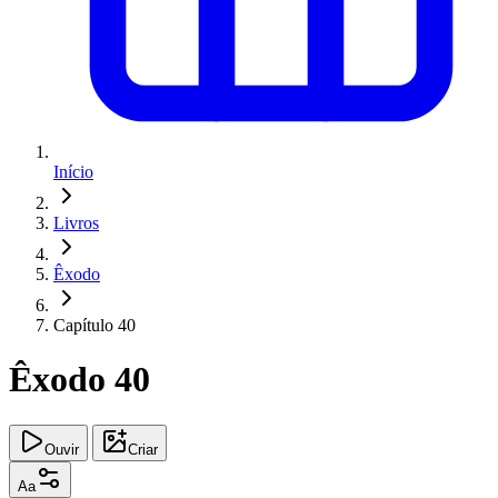
Início
Livros
Êxodo
Capítulo 40
Êxodo 40
Ouvir
Criar
Aa