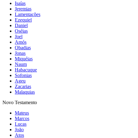
Isaías
Jeremias
Lamentações
Ezequiel
Daniel
Oséias
Joel
Amós
Obadias
Jonas
Miquéias
Naum
Habacuque
Sofonias
Ageu
Zacarias
Malaquias
Novo Testamento
Mateus
Marcos
Lucas
João
Atos