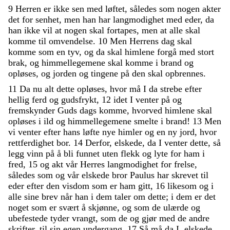
9
Herren
er
ikke
sen
med
løftet
,
således
som
nogen
akter
det
for
senhet
,
men
han
har
langmodighet
med
eder
,
da
han
ikke
vil
at
nogen
skal
fortapes
,
men
at
alle
skal
komme
til
omvendelse
.
10
Men
Herrens
dag
skal
komme
som
en
tyv
,
og
da
skal
himlene
forgå
med
stort
brak
,
og
himmellegemene
skal
komme
i
brand
og
opløses
,
og
jorden
og
tingene
på
den
skal
opbrennes
.
11
Da
nu
alt
dette
opløses
,
hvor
må
I
da
strebe
efter
hellig
ferd
og
gudsfrykt
,
12
idet
I
venter
på
og
fremskynder
Guds
dags
komme
,
hvorved
himlene
skal
opløses
i
ild
og
himmellegemene
smelte
i
brand
!
13
Men
vi
venter
efter
hans
løfte
nye
himler
og
en
ny
jord
,
hvor
rettferdighet
bor
.
14
Derfor
,
elskede
,
da
I
venter
dette
,
så
legg
vinn
på
å
bli
funnet
uten
flekk
og
lyte
for
ham
i
fred
,
15
og
akt
vår
Herres
langmodighet
for
frelse
,
således
som
og
vår
elskede
bror
Paulus
har
skrevet
til
eder
efter
den
visdom
som
er
ham
gitt
,
16
likesom
og
i
alle
sine
brev
når
han
i
dem
taler
om
dette
;
i
dem
er
det
noget
som
er
svært
å
skjønne
,
og
som
de
ulærde
og
ubefestede
tyder
vrangt
,
som
de
og
gjør
med
de
andre
skrifter
,
til
sin
egen
undergang
.
17
Så
må
da
I
,
elskede
,