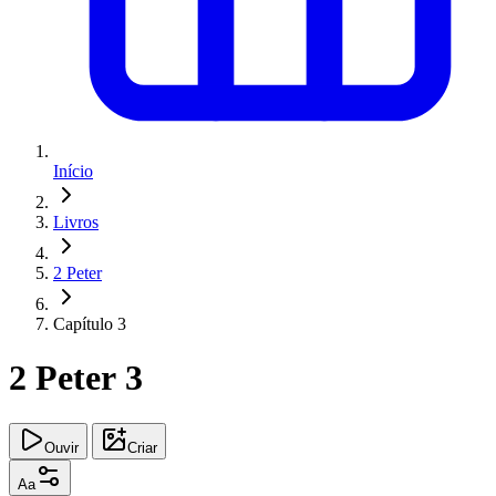
Início
Livros
2 Peter
Capítulo 3
2 Peter 3
Ouvir
Criar
Aa