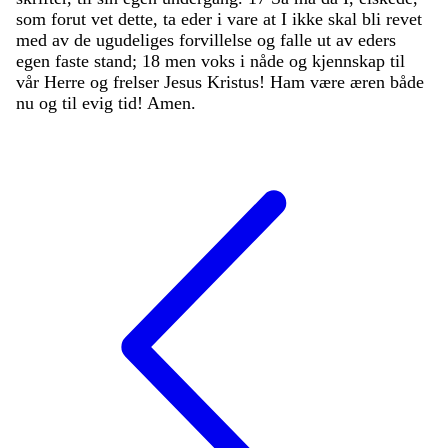
som
forut
vet
dette
,
ta
eder
i
vare
at
I
ikke
skal
bli
revet
med
av
de
ugudeliges
forvillelse
og
falle
ut
av
eders
egen
faste
stand
;
18
men
voks
i
nåde
og
kjennskap
til
vår
Herre
og
frelser
Jesus
Kristus
!
Ham
være
æren
både
nu
og
til
evig
tid
!
Amen
.