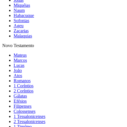
Jonas
Miquéias
Naum
Habacuque
Sofonias
Ageu
Zacarias
Malaquias
Novo Testamento
Mateus
Marcos
Lucas
João
Atos
Romanos
1 Coríntios
2 Coríntios
Gálatas
Efésios
Filipenses
Colossenses
1 Tessalonicenses
2 Tessalonicenses
1 Timóteo