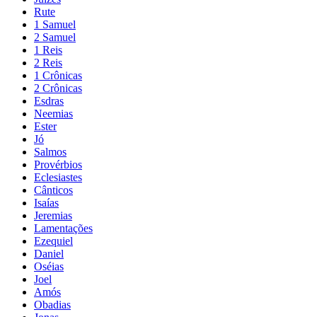
Rute
1 Samuel
2 Samuel
1 Reis
2 Reis
1 Crônicas
2 Crônicas
Esdras
Neemias
Ester
Jó
Salmos
Provérbios
Eclesiastes
Cânticos
Isaías
Jeremias
Lamentações
Ezequiel
Daniel
Oséias
Joel
Amós
Obadias