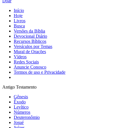
Doar
Início
Hoje
Livros
Busca
Versões da Bíblia
Devocional Diário
Recursos Bíblicos
Versículos por Temas
Mural de Orações
Vídeos
Redes Sociais
Anuncie Conosco
Termos de uso e Privacidade
Antigo Testamento
Gênesis
Êxodo
Levítico
Números
Deuteronômio
Josué
Juízes