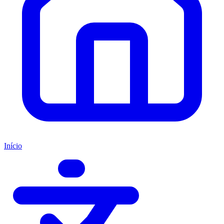
Início