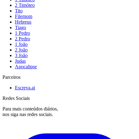
2 Timóteo
Tito
Filemom
Hebreus
Tiago
1 Pedro
2 Pedro
1 João
2 João
3 João
Judas
Apocalipse
Parceiros
Escreva.ai
Redes Sociais
Para mais conteúdos diários,
nos siga nas redes sociais.