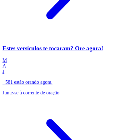
Estes versículos te tocaram? Ore agora!
M
A
J
+581 estão orando agora.
Junte-se à corrente de oração.