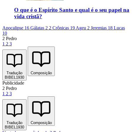
O que é o Espírito Santo e qual é o seu papel na
vida cristã?
Apocalipse 16
Gálatas 2
2 Crônicas 19
Ageu 2
Jeremias 18
Lucas
10
2 Pedro
1
2
3
Tradução
Composição
BIBEL1930
Publicidade
2 Pedro
1
2
3
Tradução
Composição
BIBEL1930