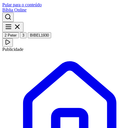
Pular para o conteúdo
Bíblia Online
2 Peter
3
BIBEL1930
Publicidade