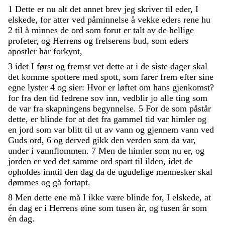
1
Dette
er
nu
alt
det
annet
brev
jeg
skriver
til
eder
,
I
elskede
,
for
atter
ved
påminnelse
å
vekke
eders
rene
hu
2
til
å
minnes
de
ord
som
forut
er
talt
av
de
hellige
profeter
,
og
Herrens
og
frelserens
bud
,
som
eders
apostler
har
forkynt
,
3
idet
I
først
og
fremst
vet
dette
at
i
de
siste
dager
skal
det
komme
spottere
med
spott
,
som
farer
frem
efter
sine
egne
lyster
4
og
sier
:
Hvor
er
løftet
om
hans
gjenkomst
?
for
fra
den
tid
fedrene
sov
inn
,
vedblir
jo
alle
ting
som
de
var
fra
skapningens
begynnelse
.
5
For
de
som
påstår
dette
,
er
blinde
for
at
det
fra
gammel
tid
var
himler
og
en
jord
som
var
blitt
til
ut
av
vann
og
gjennem
vann
ved
Guds
ord
,
6
og
derved
gikk
den
verden
som
da
var
,
under
i
vannflommen
.
7
Men
de
himler
som
nu
er
,
og
jorden
er
ved
det
samme
ord
spart
til
ilden
,
idet
de
opholdes
inntil
den
dag
da
de
ugudelige
mennesker
skal
dømmes
og
gå
fortapt
.
8
Men
dette
ene
må
I
ikke
være
blinde
for
,
I
elskede
,
at
én
dag
er
i
Herrens
øine
som
tusen
år
,
og
tusen
år
som
én
dag
.