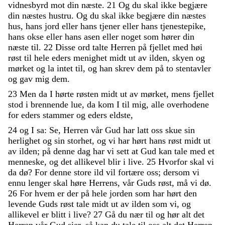
vidnesbyrd
mot
din
næste
.
21
Og
du
skal
ikke
begjære
din
næstes
hustru
.
Og
du
skal
ikke
begjære
din
næstes
hus
,
hans
jord
eller
hans
tjener
eller
hans
tjenestepike
,
hans
okse
eller
hans
asen
eller
noget
som
hører
din
næste
til
.
22
Disse
ord
talte
Herren
på
fjellet
med
høi
røst
til
hele
eders
menighet
midt
ut
av
ilden
,
skyen
og
mørket
og
la
intet
til
,
og
han
skrev
dem
på
to
stentavler
og
gav
mig
dem
.
23
Men
da
I
hørte
røsten
midt
ut
av
mørket
,
mens
fjellet
stod
i
brennende
lue
,
da
kom
I
til
mig
,
alle
overhodene
for
eders
stammer
og
eders
eldste
,
24
og
I
sa
:
Se
,
Herren
vår
Gud
har
latt
oss
skue
sin
herlighet
og
sin
storhet
,
og
vi
har
hørt
hans
røst
midt
ut
av
ilden
;
på
denne
dag
har
vi
sett
at
Gud
kan
tale
med
et
menneske
,
og
det
allikevel
blir
i
live
.
25
Hvorfor
skal
vi
da
dø
?
For
denne
store
ild
vil
fortære
oss
;
dersom
vi
ennu
lenger
skal
høre
Herrens
,
vår
Guds
røst
,
må
vi
dø
.
26
For
hvem
er
der
på
hele
jorden
som
har
hørt
den
levende
Guds
røst
tale
midt
ut
av
ilden
som
vi
,
og
allikevel
er
blitt
i
live
?
27
Gå
du
nær
til
og
hør
alt
det
Herren
vår
Gud
sier
,
så
kan
du
tale
til
oss
alt
det
Herren