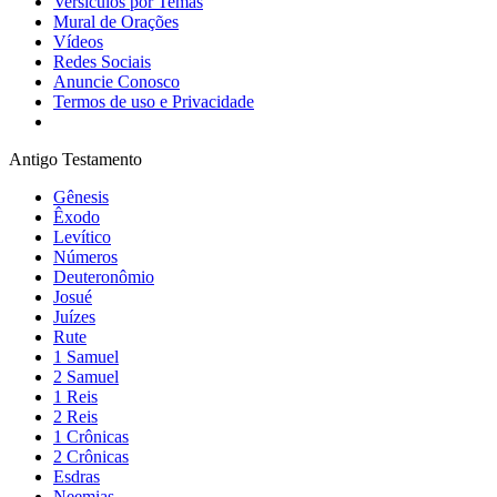
Versículos por Temas
Mural de Orações
Vídeos
Redes Sociais
Anuncie Conosco
Termos de uso e Privacidade
Antigo Testamento
Gênesis
Êxodo
Levítico
Números
Deuteronômio
Josué
Juízes
Rute
1 Samuel
2 Samuel
1 Reis
2 Reis
1 Crônicas
2 Crônicas
Esdras
Neemias