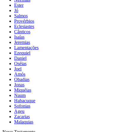
Ester
Jó
Salmos
Provérbios
Eclesiastes
Cânticos
Isaías
Jeremias
Lamentações
Ezequiel
Daniel
Oséias
Joel
Amós
Obadias
Jonas
Miquéias
Naum
Habacuque
Sofonias
Ageu
Zacarias
Malaquias
Novo Testamento