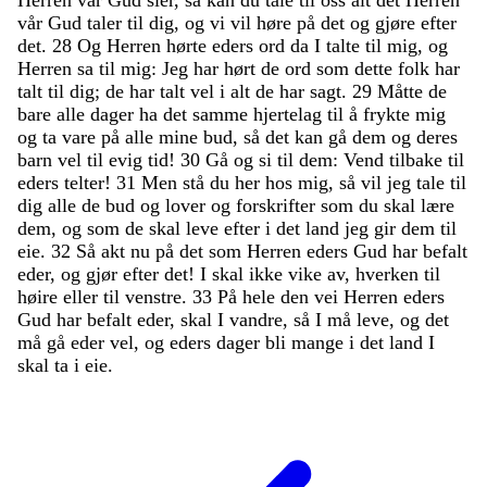
vår
Gud
taler
til
dig
,
og
vi
vil
høre
på
det
og
gjøre
efter
det
.
28
Og
Herren
hørte
eders
ord
da
I
talte
til
mig
,
og
Herren
sa
til
mig
:
Jeg
har
hørt
de
ord
som
dette
folk
har
talt
til
dig
;
de
har
talt
vel
i
alt
de
har
sagt
.
29
Måtte
de
bare
alle
dager
ha
det
samme
hjertelag
til
å
frykte
mig
og
ta
vare
på
alle
mine
bud
,
så
det
kan
gå
dem
og
deres
barn
vel
til
evig
tid
!
30
Gå
og
si
til
dem
:
Vend
tilbake
til
eders
telter
!
31
Men
stå
du
her
hos
mig
,
så
vil
jeg
tale
til
dig
alle
de
bud
og
lover
og
forskrifter
som
du
skal
lære
dem
,
og
som
de
skal
leve
efter
i
det
land
jeg
gir
dem
til
eie
.
32
Så
akt
nu
på
det
som
Herren
eders
Gud
har
befalt
eder
,
og
gjør
efter
det
!
I
skal
ikke
vike
av
,
hverken
til
høire
eller
til
venstre
.
33
På
hele
den
vei
Herren
eders
Gud
har
befalt
eder
,
skal
I
vandre
,
så
I
må
leve
,
og
det
må
gå
eder
vel
,
og
eders
dager
bli
mange
i
det
land
I
skal
ta
i
eie
.