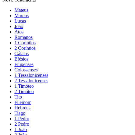
Mateus
Marcos
Lucas
João
Atos
Romanos
1 Coríntios
2 Coríntios
Gálatas
Efésios
Filipenses
Colossenses
1 Tessalonicenses
2 Tessalonicenses
1 Timóteo
2 Timóteo
Tito
Filemom
Hebreus
Tiago
1 Pedro
2 Pedro
1 João
2 João