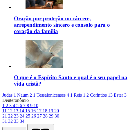
Oração por proteção no cárcere,
arrependimento sincero e consolo para o
coração da família
O que é o Espírito Santo e qual é o seu papel na
vida cristã?
Judas 1
Naum 2
1 Tessalonicenses 4
1 Reis 1
2 Coríntios 13
Ester 3
Deuteronômio
1
2
3
4
5
6
7
8
9
10
11
12
13
14
15
16
17
18
19
20
21
22
23
24
25
26
27
28
29
30
31
32
33
34