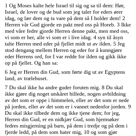
1
Og
Moses
kalte
hele
Israel
til
sig
og
sa
til
dem
:
Hør
,
Israel
,
de
lover
og
de
bud
som
jeg
taler
for
eders
ører
idag
,
og
lær
dem
og
ta
vare
på
dem
så
I
holder
dem
!
2
Herren
vår
Gud
gjorde
en
pakt
med
oss
på
Horeb
.
3
Ikke
med
våre
fedre
gjorde
Herren
denne
pakt
,
men
med
oss
,
vi
som
er
her
,
alle
vi
som
er
i
live
idag
.
4
syn
til
åsyn
talte
Herren
med
eder
på
fjellet
midt
ut
av
ilden
.
5
Jeg
stod
dengang
mellem
Herren
og
eder
for
å
kunngjøre
eder
Herrens
ord
,
for
I
var
redde
for
ilden
og
gikk
ikke
op
på
fjellet
.
Og
han
sa
:
6
Jeg
er
Herren
din
Gud
,
som
førte
dig
ut
av
Egyptens
land
,
av
trælehuset
.
7
Du
skal
ikke
ha
andre
guder
foruten
mig
.
8
Du
skal
ikke
gjøre
dig
noget
utskåret
billede
,
nogen
avbildning
av
det
som
er
oppe
i
himmelen
,
eller
av
det
som
er
nede
på
jorden
,
eller
av
det
som
er
i
vannet
nedenfor
jorden
.
9
Du
skal
ikke
tilbede
dem
og
ikke
tjene
dem
;
for
jeg
,
Herren
din
Gud
,
er
en
nidkjær
Gud
,
som
hjemsøker
fedres
misgjerning
på
barn
,
på
dem
i
tredje
og
på
dem
i
fjerde
ledd
,
på
dem
som
hater
mig
,
10
og
som
gjør