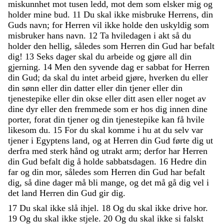
miskunnhet
mot
tusen
ledd
,
mot
dem
som
elsker
mig
og
holder
mine
bud
.
11
Du
skal
ikke
misbruke
Herrens
,
din
Guds
navn
;
for
Herren
vil
ikke
holde
den
uskyldig
som
misbruker
hans
navn
.
12
Ta
hviledagen
i
akt
så
du
holder
den
hellig
,
således
som
Herren
din
Gud
har
befalt
dig
!
13
Seks
dager
skal
du
arbeide
og
gjøre
all
din
gjerning
.
14
Men
den
syvende
dag
er
sabbat
for
Herren
din
Gud
;
da
skal
du
intet
arbeid
gjøre
,
hverken
du
eller
din
sønn
eller
din
datter
eller
din
tjener
eller
din
tjenestepike
eller
din
okse
eller
ditt
asen
eller
noget
av
dine
dyr
eller
den
fremmede
som
er
hos
dig
innen
dine
porter
,
forat
din
tjener
og
din
tjenestepike
kan
få
hvile
likesom
du
.
15
For
du
skal
komme
i
hu
at
du
selv
var
tjener
i
Egyptens
land
,
og
at
Herren
din
Gud
førte
dig
ut
derfra
med
sterk
hånd
og
utrakt
arm
;
derfor
har
Herren
din
Gud
befalt
dig
å
holde
sabbatsdagen
.
16
Hedre
din
far
og
din
mor
,
således
som
Herren
din
Gud
har
befalt
dig
,
så
dine
dager
må
bli
mange
,
og
det
må
gå
dig
vel
i
det
land
Herren
din
Gud
gir
dig
.
17
Du
skal
ikke
slå
ihjel
.
18
Og
du
skal
ikke
drive
hor
.
19
Og
du
skal
ikke
stjele
.
20
Og
du
skal
ikke
si
falskt