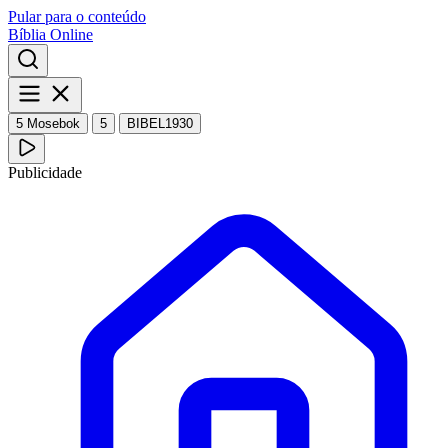
Pular para o conteúdo
Bíblia Online
5 Mosebok
5
BIBEL1930
Publicidade