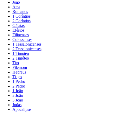
João
Atos
Romanos
1 Coríntios
2 Coríntios
Gálatas
Efésios
Filipenses
Colossenses
1 Tessalonicenses
2 Tessalonicenses
1 Timóteo
2 Timóteo
Tito
Filemom
Hebreus
Tiago
1 Pedro
2 Pedro
1 João
2 João
3 João
Judas
Apocalipse