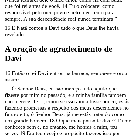
que
foi
rei
antes
de
você
.
14
Eu
o
colocarei
como
responsável
pelo
meu
povo
e
pelo
meu
reino
para
sempre
.
A
sua
descendência
real
nunca
terminará
.
"
15
E
Natã
contou
a
Davi
tudo
o
que
Deus
lhe
havia
revelado
.
A
oração
de
agradecimento
de
Davi
16
Então
o
rei
Davi
entrou
na
barraca
,
sentou-se
e
orou
assim
:
—
Ó
Senhor
Deus
,
eu
não
mereço
tudo
aquilo
que
fizeste
por
mim
no
passado
,
e
a
minha
família
também
não
merece
.
17
E
,
como
se
isso
ainda
fosse
pouco
,
estás
fazendo
promessas
a
respeito
dos
meus
descendentes
no
futuro
e
tu
,
ó
Senhor
Deus
,
já
me
estás
tratando
como
um
grande
homem
.
18
O
que
mais
posso
te
dizer
?
Tu
me
conheces
bem
e
,
no
entanto
,
me
honras
a
mim
,
teu
servo
.
19
Era
teu
desejo
e
propósito
fazeres
isso
por