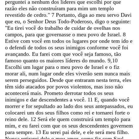
perguntei
a
nenhum
dos
líderes
que
escolhi
por
que
razão
eles
não
construíram
para
mim
um
templo
revestido
de
cedro
.
"
7
Portanto
,
diga
ao
meu
servo
Davi
que
eu
,
o
Senhor
Deus
Todo-Poderoso
,
digo
o
seguinte
:
"
Eu
tirei
você
do
trabalho
de
cuidar
de
ovelhas
nos
campos
,
para
que
governasse
o
meu
povo
de
Israel
.
8
Estive
com
você
em
todos
os
lugares
por
onde
tem
ido
e
o
defendi
de
todos
os
seus
inimigos
conforme
você
foi
avançando
.
Eu
farei
com
que
você
seja
famoso
,
tão
famoso
quanto
os
maiores
líderes
do
mundo
.
9,10
Escolhi
um
lugar
para
o
meu
povo
de
Israel
e
o
fiz
morar
ali
,
num
lugar
onde
eles
viverão
sem
nunca
mais
serem
perseguidos
.
Desde
que
entraram
nesta
terra
,
eles
têm
sido
atacados
por
povos
violentos
,
mas
isso
não
acontecerá
mais
.
Prometo
derrotar
todos
os
seus
inimigos
e
dar
descendentes
a
você
.
11
E
,
quando
você
morrer
e
for
sepultado
ao
lado
dos
seus
antepassados
,
eu
colocarei
um
dos
seus
filhos
como
rei
e
tornarei
forte
o
reino
dele
.
12
Será
ele
quem
construirá
um
templo
para
mim
,
e
eu
farei
com
que
os
seus
descendentes
governem
para
sempre
.
13
Eu
serei
pai
dele
,
e
ele
será
meu
filho
.
Nunca
retirarei
dele
o
meu
amor
,
como
fiz
com
Saul
,