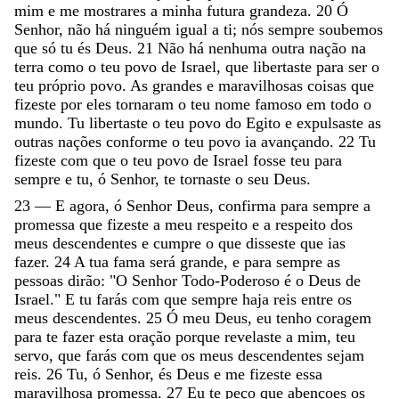
mim
e
me
mostrares
a
minha
futura
grandeza
.
20
Ó
Senhor
,
não
há
ninguém
igual
a
ti
;
nós
sempre
soubemos
que
só
tu
és
Deus
.
21
Não
há
nenhuma
outra
nação
na
terra
como
o
teu
povo
de
Israel
,
que
libertaste
para
ser
o
teu
próprio
povo
.
As
grandes
e
maravilhosas
coisas
que
fizeste
por
eles
tornaram
o
teu
nome
famoso
em
todo
o
mundo
.
Tu
libertaste
o
teu
povo
do
Egito
e
expulsaste
as
outras
nações
conforme
o
teu
povo
ia
avançando
.
22
Tu
fizeste
com
que
o
teu
povo
de
Israel
fosse
teu
para
sempre
e
tu
,
ó
Senhor
,
te
tornaste
o
seu
Deus
.
23
—
E
agora
,
ó
Senhor
Deus
,
confirma
para
sempre
a
promessa
que
fizeste
a
meu
respeito
e
a
respeito
dos
meus
descendentes
e
cumpre
o
que
disseste
que
ias
fazer
.
24
A
tua
fama
será
grande
,
e
para
sempre
as
pessoas
dirão
:
"
O
Senhor
Todo-Poderoso
é
o
Deus
de
Israel
.
"
E
tu
farás
com
que
sempre
haja
reis
entre
os
meus
descendentes
.
25
Ó
meu
Deus
,
eu
tenho
coragem
para
te
fazer
esta
oração
porque
revelaste
a
mim
,
teu
servo
,
que
farás
com
que
os
meus
descendentes
sejam
reis
.
26
Tu
,
ó
Senhor
,
és
Deus
e
me
fizeste
essa
maravilhosa
promessa
.
27
Eu
te
peço
que
abençoes
os