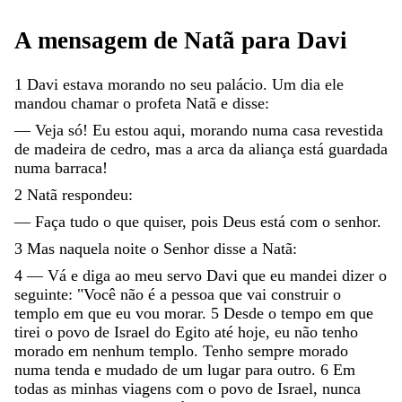
A
mensagem
de
Natã
para
Davi
1
Davi
estava
morando
no
seu
palácio
.
Um
dia
ele
mandou
chamar
o
profeta
Natã
e
disse
:
—
Veja
só
!
Eu
estou
aqui
,
morando
numa
casa
revestida
de
madeira
de
cedro
,
mas
a
arca
da
aliança
está
guardada
numa
barraca
!
2
Natã
respondeu
:
—
Faça
tudo
o
que
quiser
,
pois
Deus
está
com
o
senhor
.
3
Mas
naquela
noite
o
Senhor
disse
a
Natã
:
4
—
Vá
e
diga
ao
meu
servo
Davi
que
eu
mandei
dizer
o
seguinte
:
"
Você
não
é
a
pessoa
que
vai
construir
o
templo
em
que
eu
vou
morar
.
5
Desde
o
tempo
em
que
tirei
o
povo
de
Israel
do
Egito
até
hoje
,
eu
não
tenho
morado
em
nenhum
templo
.
Tenho
sempre
morado
numa
tenda
e
mudado
de
um
lugar
para
outro
.
6
Em
todas
as
minhas
viagens
com
o
povo
de
Israel
,
nunca