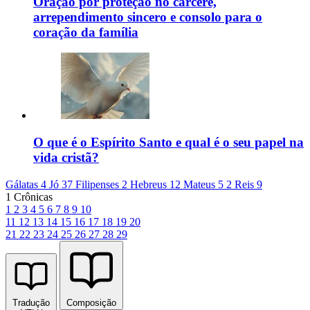
Oração por proteção no cárcere,
arrependimento sincero e consolo para o
coração da família
O que é o Espírito Santo e qual é o seu papel na
vida cristã?
Gálatas 4
Jó 37
Filipenses 2
Hebreus 12
Mateus 5
2 Reis 9
1 Crônicas
1
2
3
4
5
6
7
8
9
10
11
12
13
14
15
16
17
18
19
20
21
22
23
24
25
26
27
28
29
Tradução
Composição