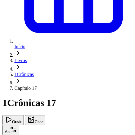
Início
Livros
1Crônicas
Capítulo 17
1Crônicas 17
Ouvir
Criar
Aa