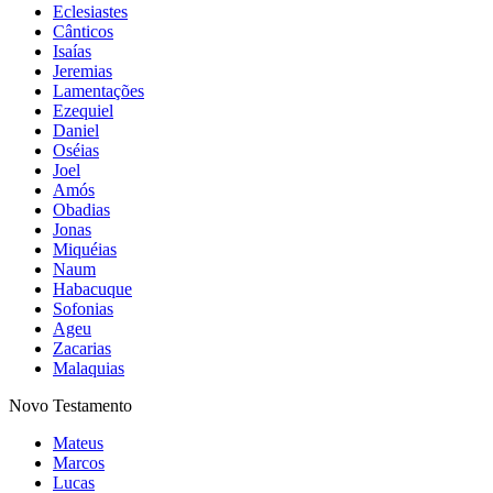
Eclesiastes
Cânticos
Isaías
Jeremias
Lamentações
Ezequiel
Daniel
Oséias
Joel
Amós
Obadias
Jonas
Miquéias
Naum
Habacuque
Sofonias
Ageu
Zacarias
Malaquias
Novo Testamento
Mateus
Marcos
Lucas