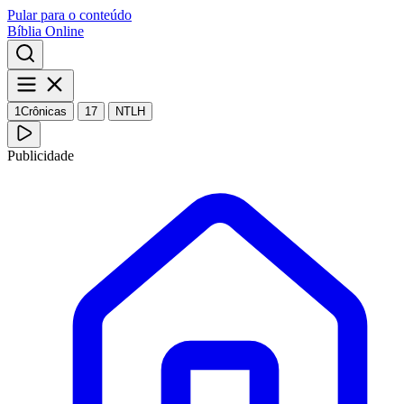
Pular para o conteúdo
Bíblia Online
1Crônicas
17
NTLH
Publicidade