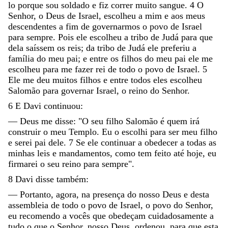
lo
porque
sou
soldado
e
fiz
correr
muito
sangue
.
4
O
Senhor
,
o
Deus
de
Israel
,
escolheu
a
mim
e
aos
meus
descendentes
a
fim
de
governarmos
o
povo
de
Israel
para
sempre
.
Pois
ele
escolheu
a
tribo
de
Judá
para
que
dela
saíssem
os
reis
;
da
tribo
de
Judá
ele
preferiu
a
família
do
meu
pai
;
e
entre
os
filhos
do
meu
pai
ele
me
escolheu
para
me
fazer
rei
de
todo
o
povo
de
Israel
.
5
Ele
me
deu
muitos
filhos
e
entre
todos
eles
escolheu
Salomão
para
governar
Israel
,
o
reino
do
Senhor
.
6
E
Davi
continuou
:
—
Deus
me
disse
:
"
O
seu
filho
Salomão
é
quem
irá
construir
o
meu
Templo
.
Eu
o
escolhi
para
ser
meu
filho
e
serei
pai
dele
.
7
Se
ele
continuar
a
obedecer
a
todas
as
minhas
leis
e
mandamentos
,
como
tem
feito
até
hoje
,
eu
firmarei
o
seu
reino
para
sempre
"
.
8
Davi
disse
também
:
—
Portanto
,
agora
,
na
presença
do
nosso
Deus
e
desta
assembleia
de
todo
o
povo
de
Israel
,
o
povo
do
Senhor
,
eu
recomendo
a
vocês
que
obedeçam
cuidadosamente
a
tudo
o
que
o
Senhor
,
nosso
Deus
,
ordenou
,
para
que
esta