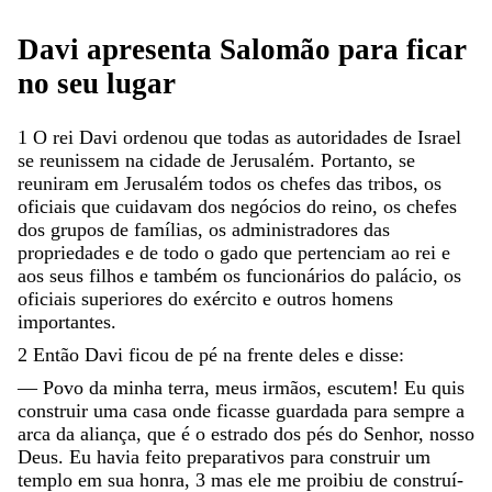
Davi
apresenta
Salomão
para
ficar
no
seu
lugar
1
O
rei
Davi
ordenou
que
todas
as
autoridades
de
Israel
se
reunissem
na
cidade
de
Jerusalém
.
Portanto
,
se
reuniram
em
Jerusalém
todos
os
chefes
das
tribos
,
os
oficiais
que
cuidavam
dos
negócios
do
reino
,
os
chefes
dos
grupos
de
famílias
,
os
administradores
das
propriedades
e
de
todo
o
gado
que
pertenciam
ao
rei
e
aos
seus
filhos
e
também
os
funcionários
do
palácio
,
os
oficiais
superiores
do
exército
e
outros
homens
importantes
.
2
Então
Davi
ficou
de
pé
na
frente
deles
e
disse
:
—
Povo
da
minha
terra
,
meus
irmãos
,
escutem
!
Eu
quis
construir
uma
casa
onde
ficasse
guardada
para
sempre
a
arca
da
aliança
,
que
é
o
estrado
dos
pés
do
Senhor
,
nosso
Deus
.
Eu
havia
feito
preparativos
para
construir
um
templo
em
sua
honra
,
3
mas
ele
me
proibiu
de
construí-