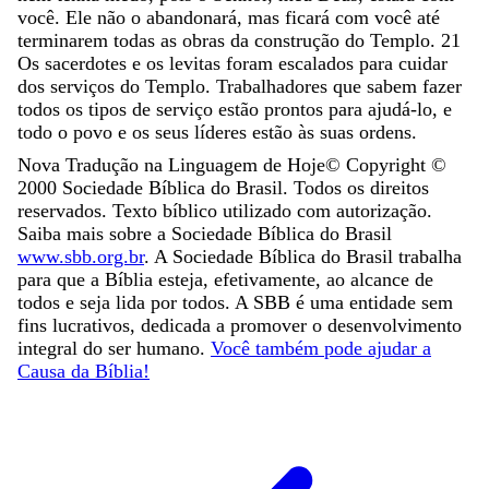
você
.
Ele
não
o
abandonará
,
mas
ficará
com
você
até
terminarem
todas
as
obras
da
construção
do
Templo
.
21
Os
sacerdotes
e
os
levitas
foram
escalados
para
cuidar
dos
serviços
do
Templo
.
Trabalhadores
que
sabem
fazer
todos
os
tipos
de
serviço
estão
prontos
para
ajudá-lo
,
e
todo
o
povo
e
os
seus
líderes
estão
às
suas
ordens
.
Nova Tradução na Linguagem de Hoje
© Copyright ©
2000
Sociedade Bíblica do Brasil. Todos os direitos
reservados. Texto bíblico utilizado com autorização.
Saiba mais sobre a Sociedade Bíblica do Brasil
www.sbb.org.br
. A Sociedade Bíblica do Brasil trabalha
para que a Bíblia esteja, efetivamente, ao alcance de
todos e seja lida por todos. A SBB é uma entidade sem
fins lucrativos, dedicada a promover o desenvolvimento
integral do ser humano.
Você também pode ajudar a
Causa da Bíblia!