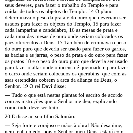
seus
deveres
,
para
fazer
o
trabalho
do
Templo
e
para
cuidar
de
todos
os
objetos
do
Templo
.
14
O
plano
determinava
o
peso
da
prata
e
do
ouro
que
deveriam
ser
usados
para
fazer
os
objetos
do
Templo
,
15
para
fazer
cada
lamparina
e
candelabro
,
16
as
mesas
de
prata
e
cada
uma
das
mesas
de
ouro
onde
seriam
colocados
os
pães
oferecidos
a
Deus
.
17
Também
determinava
o
peso
do
ouro
puro
que
deveria
ser
usado
para
fazer
os
garfos
,
as
bacias
e
as
jarras
,
o
peso
da
prata
e
do
ouro
para
fazer
os
pratos
18
e
o
peso
do
ouro
puro
que
deveria
ser
usado
para
fazer
o
altar
onde
o
incenso
é
queimado
e
para
fazer
o
carro
onde
seriam
colocados
os
querubins
,
que
com
as
asas
estendidas
cobrem
a
arca
da
aliança
de
Deus
,
o
Senhor
.
19
O
rei
Davi
disse
:
—
Tudo
o
que
está
nestas
plantas
foi
escrito
de
acordo
com
as
instruções
que
o
Senhor
me
deu
,
explicando
como
tudo
deve
ser
feito
.
20
E
disse
ao
seu
filho
Salomão
:
—
Seja
forte
e
corajoso
e
mãos
à
obra
!
Não
desanime
,
nem
tenha
medo
,
pois
o
Senhor
,
meu
Deus
,
estará
com