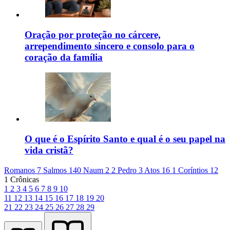
Oração por proteção no cárcere,
arrependimento sincero e consolo para o
coração da família
O que é o Espírito Santo e qual é o seu papel na
vida cristã?
Romanos 7
Salmos 140
Naum 2
2 Pedro 3
Atos 16
1 Coríntios 12
1 Crônicas
1
2
3
4
5
6
7
8
9
10
11
12
13
14
15
16
17
18
19
20
21
22
23
24
25
26
27
28
29