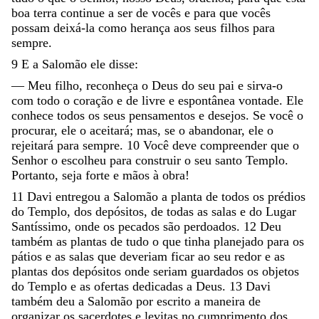
boa
terra
continue
a
ser
de
vocês
e
para
que
vocês
possam
deixá-la
como
herança
aos
seus
filhos
para
sempre
.
9
E
a
Salomão
ele
disse
:
—
Meu
filho
,
reconheça
o
Deus
do
seu
pai
e
sirva-o
com
todo
o
coração
e
de
livre
e
espontânea
vontade
.
Ele
conhece
todos
os
seus
pensamentos
e
desejos
.
Se
você
o
procurar
,
ele
o
aceitará
;
mas
,
se
o
abandonar
,
ele
o
rejeitará
para
sempre
.
10
Você
deve
compreender
que
o
Senhor
o
escolheu
para
construir
o
seu
santo
Templo
.
Portanto
,
seja
forte
e
mãos
à
obra
!
11
Davi
entregou
a
Salomão
a
planta
de
todos
os
prédios
do
Templo
,
dos
depósitos
,
de
todas
as
salas
e
do
Lugar
Santíssimo
,
onde
os
pecados
são
perdoados
.
12
Deu
também
as
plantas
de
tudo
o
que
tinha
planejado
para
os
pátios
e
as
salas
que
deveriam
ficar
ao
seu
redor
e
as
plantas
dos
depósitos
onde
seriam
guardados
os
objetos
do
Templo
e
as
ofertas
dedicadas
a
Deus
.
13
Davi
também
deu
a
Salomão
por
escrito
a
maneira
de
organizar
os
sacerdotes
e
levitas
no
cumprimento
dos