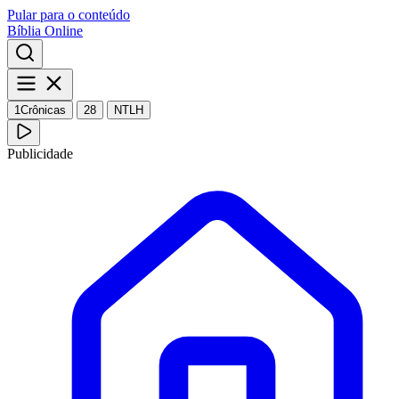
Pular para o conteúdo
Bíblia Online
1Crônicas
28
NTLH
Publicidade