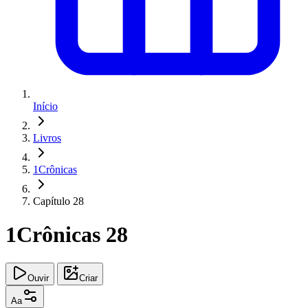
Início
Livros
1Crônicas
Capítulo 28
1Crônicas 28
Ouvir
Criar
Aa