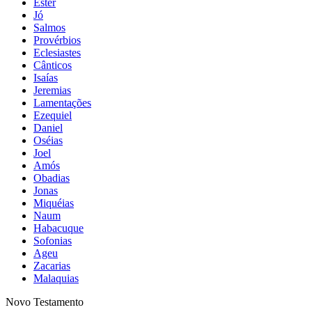
Ester
Jó
Salmos
Provérbios
Eclesiastes
Cânticos
Isaías
Jeremias
Lamentações
Ezequiel
Daniel
Oséias
Joel
Amós
Obadias
Jonas
Miquéias
Naum
Habacuque
Sofonias
Ageu
Zacarias
Malaquias
Novo Testamento