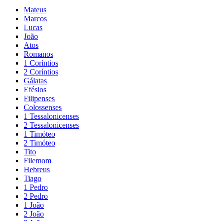
Mateus
Marcos
Lucas
João
Atos
Romanos
1 Coríntios
2 Coríntios
Gálatas
Efésios
Filipenses
Colossenses
1 Tessalonicenses
2 Tessalonicenses
1 Timóteo
2 Timóteo
Tito
Filemom
Hebreus
Tiago
1 Pedro
2 Pedro
1 João
2 João