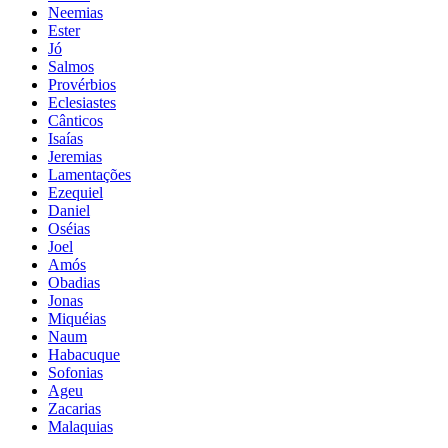
Neemias
Ester
Jó
Salmos
Provérbios
Eclesiastes
Cânticos
Isaías
Jeremias
Lamentações
Ezequiel
Daniel
Oséias
Joel
Amós
Obadias
Jonas
Miquéias
Naum
Habacuque
Sofonias
Ageu
Zacarias
Malaquias