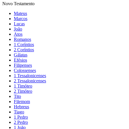
Novo Testamento
Mateus
Marcos
Lucas
João
Atos
Romanos
1 Coríntios
2 Coríntios
Gálatas
Efésios
Filipenses
Colossenses
1 Tessalonicenses
2 Tessalonicenses
1 Timóteo
2 Timóteo
Tito
Filemom
Hebreus
Tiago
1 Pedro
2 Pedro
1 João