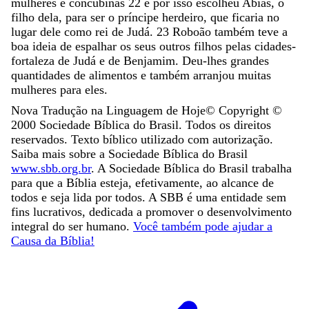
mulheres
e
concubinas
22
e
por
isso
escolheu
Abias
,
o
filho
dela
,
para
ser
o
príncipe
herdeiro
,
que
ficaria
no
lugar
dele
como
rei
de
Judá
.
23
Roboão
também
teve
a
boa
ideia
de
espalhar
os
seus
outros
filhos
pelas
cidades-
fortaleza
de
Judá
e
de
Benjamim
.
Deu-lhes
grandes
quantidades
de
alimentos
e
também
arranjou
muitas
mulheres
para
eles
.
Nova Tradução na Linguagem de Hoje
© Copyright ©
2000
Sociedade Bíblica do Brasil. Todos os direitos
reservados. Texto bíblico utilizado com autorização.
Saiba mais sobre a Sociedade Bíblica do Brasil
www.sbb.org.br
. A Sociedade Bíblica do Brasil trabalha
para que a Bíblia esteja, efetivamente, ao alcance de
todos e seja lida por todos. A SBB é uma entidade sem
fins lucrativos, dedicada a promover o desenvolvimento
integral do ser humano.
Você também pode ajudar a
Causa da Bíblia!