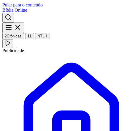
Pular para o conteúdo
Bíblia Online
2Crônicas
11
NTLH
Publicidade