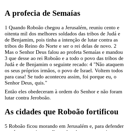
A
profecia
de
Semaías
1
Quando
Roboão
chegou
a
Jerusalém
,
reuniu
cento
e
oitenta
mil
dos
melhores
soldados
das
tribos
de
Judá
e
de
Benjamim
,
pois
tinha
a
intenção
de
lutar
contra
as
tribos
do
Reino
do
Norte
e
ser
o
rei
delas
de
novo
.
2
Mas
o
Senhor
Deus
falou
ao
profeta
Semaías
e
mandou
3
que
desse
ao
rei
Roboão
e
a
todo
o
povo
das
tribos
de
Judá
e
de
Benjamim
o
seguinte
recado
:
4
"
Não
ataquem
os
seus
próprios
irmãos
,
o
povo
de
Israel
.
Voltem
todos
para
casa
!
Se
tudo
aconteceu
assim
,
foi
porque
eu
,
o
Senhor
Deus
,
quis
.
"
Então
eles
obedeceram
à
ordem
do
Senhor
e
não
foram
lutar
contra
Jeroboão
.
As
cidades
que
Roboão
fortificou
5
Roboão
ficou
morando
em
Jerusalém
e
,
para
defender