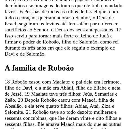
demônios
e
as
imagens
de
touros
que
ele
tinha
mandado
fazer
.
16
Pessoas
de
todas
as
tribos
de
Israel
que
,
com
todo
o
coração
,
queriam
adorar
o
Senhor
,
o
Deus
de
Israel
,
seguiram
os
levitas
até
Jerusalém
para
oferecer
sacrifícios
ao
Senhor
,
o
Deus
dos
seus
antepassados
.
17
Isso
serviu
para
tornar
mais
forte
o
Reino
de
Judá
e
firmar
o
poder
de
Roboão
,
filho
de
Salomão
,
como
rei
durante
os
três
anos
em
que
ele
seguiu
o
exemplo
de
Davi
e
de
Salomão
.
A
família
de
Roboão
18
Roboão
casou
com
Maalate
;
o
pai
dela
era
Jerimote
,
filho
de
Davi
,
e
a
mãe
era
Abiail
,
filha
de
Eliabe
e
neta
de
Jessé
.
19
Maalate
teve
três
filhos
:
Jeús
,
Semarias
e
Zaão
.
20
Depois
Roboão
casou
com
Maacá
,
filha
de
Absalão
,
e
ela
teve
quatro
filhos
:
Abias
,
Atai
,
Ziza
e
Selomite
.
21
Roboão
teve
ao
todo
dezoito
mulheres
e
sessenta
concubinas
,
que
lhe
deram
vinte
e
oito
filhos
e
sessenta
filhas
.
Ele
amava
Maacá
mais
do
que
as
outras