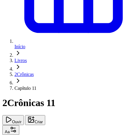
Início
Livros
2Crônicas
Capítulo 11
2Crônicas 11
Ouvir
Criar
Aa