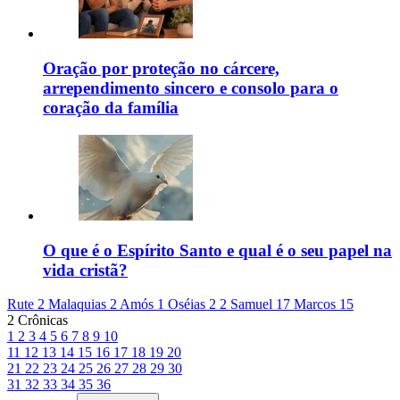
Oração por proteção no cárcere,
arrependimento sincero e consolo para o
coração da família
O que é o Espírito Santo e qual é o seu papel na
vida cristã?
Rute 2
Malaquias 2
Amós 1
Oséias 2
2 Samuel 17
Marcos 15
2 Crônicas
1
2
3
4
5
6
7
8
9
10
11
12
13
14
15
16
17
18
19
20
21
22
23
24
25
26
27
28
29
30
31
32
33
34
35
36