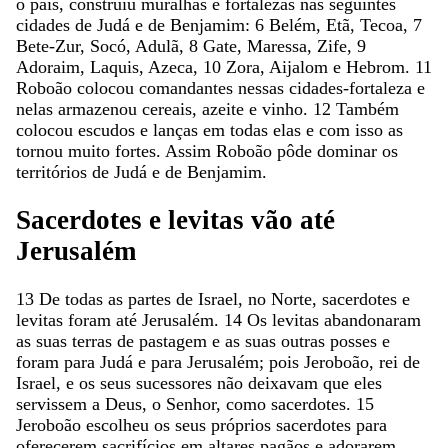
o
país
,
construiu
muralhas
e
fortalezas
nas
seguintes
cidades
de
Judá
e
de
Benjamim
:
6
Belém
,
Etã
,
Tecoa
,
7
Bete-Zur
,
Socó
,
Adulã
,
8
Gate
,
Maressa
,
Zife
,
9
Adoraim
,
Laquis
,
Azeca
,
10
Zora
,
Aijalom
e
Hebrom
.
11
Roboão
colocou
comandantes
nessas
cidades-fortaleza
e
nelas
armazenou
cereais
,
azeite
e
vinho
.
12
Também
colocou
escudos
e
lanças
em
todas
elas
e
com
isso
as
tornou
muito
fortes
.
Assim
Roboão
pôde
dominar
os
territórios
de
Judá
e
de
Benjamim
.
Sacerdotes
e
levitas
vão
até
Jerusalém
13
De
todas
as
partes
de
Israel
,
no
Norte
,
sacerdotes
e
levitas
foram
até
Jerusalém
.
14
Os
levitas
abandonaram
as
suas
terras
de
pastagem
e
as
suas
outras
posses
e
foram
para
Judá
e
para
Jerusalém
;
pois
Jeroboão
,
rei
de
Israel
,
e
os
seus
sucessores
não
deixavam
que
eles
servissem
a
Deus
,
o
Senhor
,
como
sacerdotes
.
15
Jeroboão
escolheu
os
seus
próprios
sacerdotes
para
oferecerem
sacrifícios
em
altares
pagãos
e
adorarem