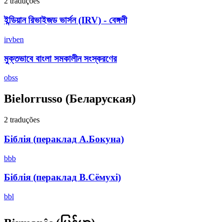
2 traduções
ইন্ডিয়ান রিভাইজড ভার্সন (IRV) - বেঙ্গলী
irvben
মুক্তভাবে বাংলা সমকালীন সংস্করণের
obss
Bielorrusso
(Беларуская)
2 traduções
Біблія (пераклад А.Бокуна)
bbb
Біблія (пераклад В.Сёмухі)
bbl