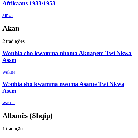
Afrikaans 1933/1953
afr53
Akan
2 traduções
Wonhia ɛho kwamma nhoma Akuapem Twi Nkwa
Asɛm
wakna
Wɔnhia ɛho kwamma nwoma Asante Twi Nkwa
Asɛm
wasna
Albanês
(Shqip)
1 tradução