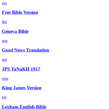
esv
Free Bible Version
fbv
Geneva Bible
gnv
Good News Translation
gnt
JPS TaNaKH 1917
ojps
King James Version
kjv
Lexham English Bible