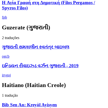
H Αγία Γραφή στη Δημοτική (Filos Pergamos /
Spyros Filos)
fpb
Guzerate
(ગુજરાતી)
2 traduções
ગુજરાતી સમકાલીન સ્વતંત્ર બાઇબલ
ogcb
ઇન્ડિયન રીવાઇઝ્ડ વર્ઝન ગુજરાતી - 2019
irvguj
Haitiano
(Haitian Creole)
1 tradução
Bib Sen An: Kreyòl Ayisyen