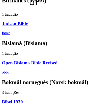
Birmanês
(မြန်မာ)
1 tradução
Judson Bible
jbmle
Bislamá
(Bislama)
1 tradução
Open Bislama Bible Revised
obbr
Bokmål norueguês
(Norsk bokmål)
3 traduções
Bibel 1930