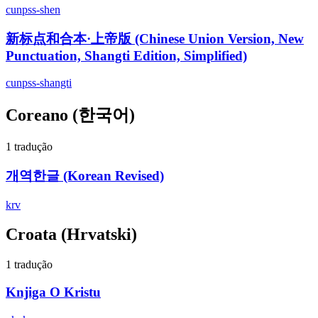
cunpss-shen
新标点和合本·上帝版 (Chinese Union Version, New
Punctuation, Shangti Edition, Simplified)
cunpss-shangti
Coreano
(한국어)
1 tradução
개역한글 (Korean Revised)
krv
Croata
(Hrvatski)
1 tradução
Knjiga O Kristu