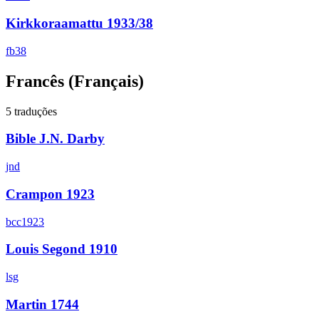
Kirkkoraamattu 1933/38
fb38
Francês
(Français)
5 traduções
Bible J.N. Darby
jnd
Crampon 1923
bcc1923
Louis Segond 1910
lsg
Martin 1744