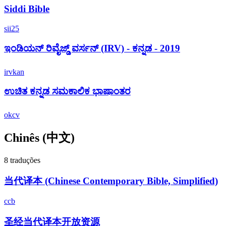
Siddi Bible
sii25
ಇಂಡಿಯನ್ ರಿವೈಜ್ಡ್ ವರ್ಸನ್ (IRV) - ಕನ್ನಡ - 2019
irvkan
ಉಚಿತ ಕನ್ನಡ ಸಮಕಾಲಿಕ ಭಾಷಾಂತರ
okcv
Chinês
(中文)
8 traduções
当代译本 (Chinese Contemporary Bible, Simplified)
ccb
圣经当代译本开放资源