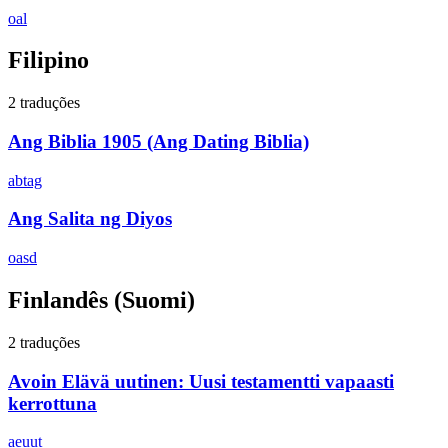
oal
Filipino
2 traduções
Ang Biblia 1905 (Ang Dating Biblia)
abtag
Ang Salita ng Diyos
oasd
Finlandês
(Suomi)
2 traduções
Avoin Elävä uutinen: Uusi testamentti vapaasti
kerrottuna
aeuut