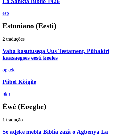
La Sankta Biblio 1926
esp
Estoniano
(Eesti)
2 traduções
Vaba kasutusega Uus Testament, Pühakiri
kaasaegses eesti keeles
opkek
Piibel Kõigile
pkp
Éwé
(Eʋegbe)
1 tradução
Se aɖeke mebla Biblia zazã o Agbenya La