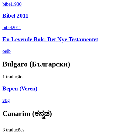
bibel1930
Bibel 2011
bibel2011
En Levende Bok: Det Nye Testamentet
oelb
Búlgaro
(Български)
1 tradução
Верен (Veren)
vbg
Canarim
(ಕನ್ನಡ)
3 traduções