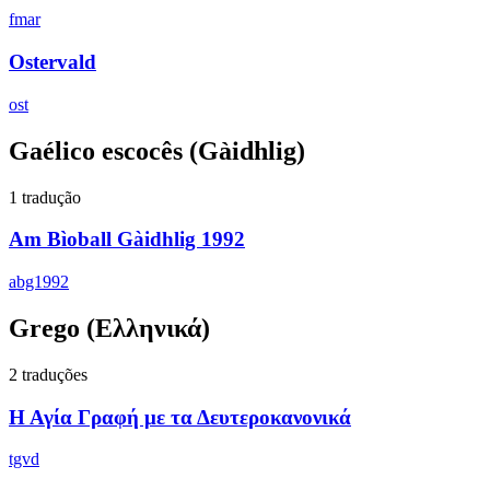
fmar
Ostervald
ost
Gaélico escocês
(Gàidhlig)
1 tradução
Am Bìoball Gàidhlig 1992
abg1992
Grego
(Ελληνικά)
2 traduções
Η Αγία Γραφή με τα Δευτεροκανονικά
tgvd