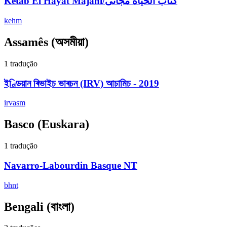
Ketab El Hayat Majani/كتاب الحياة مجانى
kehm
Assamês
(অসমীয়া)
1 tradução
ইণ্ডিয়ান ৰিভাইচ ভাৰচন (IRV) আচামিচ - 2019
irvasm
Basco
(Euskara)
1 tradução
Navarro-Labourdin Basque NT
bhnt
Bengali
(বাংলা)