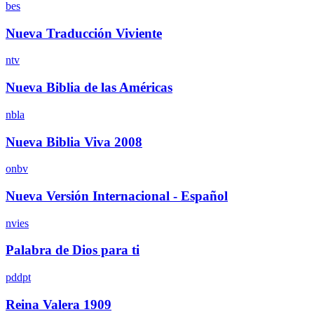
bes
Nueva Traducción Viviente
ntv
Nueva Biblia de las Américas
nbla
Nueva Biblia Viva 2008
onbv
Nueva Versión Internacional - Español
nvies
Palabra de Dios para ti
pddpt
Reina Valera 1909