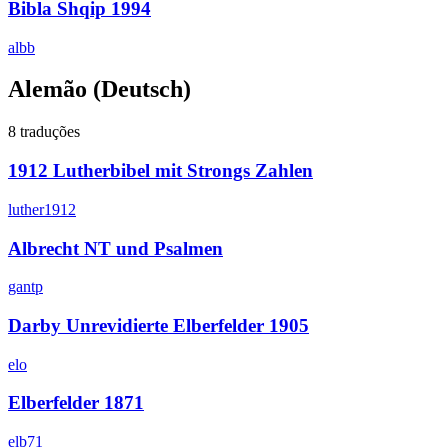
Bibla Shqip 1994
albb
Alemão
(Deutsch)
8 traduções
1912 Lutherbibel mit Strongs Zahlen
luther1912
Albrecht NT und Psalmen
gantp
Darby Unrevidierte Elberfelder 1905
elo
Elberfelder 1871
elb71