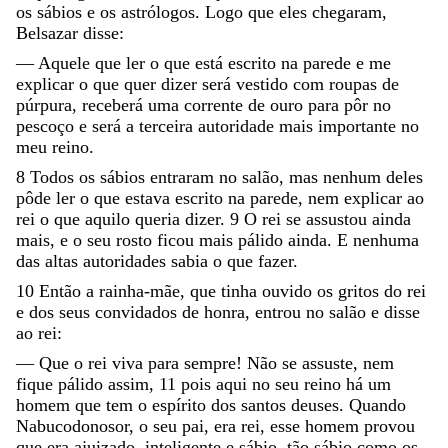
os
sábios
e
os
astrólogos
.
Logo
que
eles
chegaram
,
Belsazar
disse
:
—
Aquele
que
ler
o
que
está
escrito
na
parede
e
me
explicar
o
que
quer
dizer
será
vestido
com
roupas
de
púrpura
,
receberá
uma
corrente
de
ouro
para
pôr
no
pescoço
e
será
a
terceira
autoridade
mais
importante
no
meu
reino
.
8
Todos
os
sábios
entraram
no
salão
,
mas
nenhum
deles
pôde
ler
o
que
estava
escrito
na
parede
,
nem
explicar
ao
rei
o
que
aquilo
queria
dizer
.
9
O
rei
se
assustou
ainda
mais
,
e
o
seu
rosto
ficou
mais
pálido
ainda
.
E
nenhuma
das
altas
autoridades
sabia
o
que
fazer
.
10
Então
a
rainha-mãe
,
que
tinha
ouvido
os
gritos
do
rei
e
dos
seus
convidados
de
honra
,
entrou
no
salão
e
disse
ao
rei
:
—
Que
o
rei
viva
para
sempre
!
Não
se
assuste
,
nem
fique
pálido
assim
,
11
pois
aqui
no
seu
reino
há
um
homem
que
tem
o
espírito
dos
santos
deuses
.
Quando
Nabucodonosor
,
o
seu
pai
,
era
rei
,
esse
homem
provou
que
era
ajuizado
,
inteligente
e
sábio
,
tão
sábio
como
os