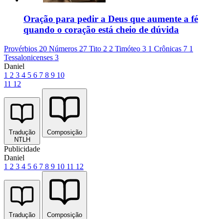
Oração para pedir a Deus que aumente a fé
quando o coração está cheio de dúvida
Provérbios 20
Números 27
Tito 2
2 Timóteo 3
1 Crônicas 7
1
Tessalonicenses 3
Daniel
1
2
3
4
5
6
7
8
9
10
11
12
Tradução
Composição
NTLH
Publicidade
Daniel
1
2
3
4
5
6
7
8
9
10
11
12
Tradução
Composição