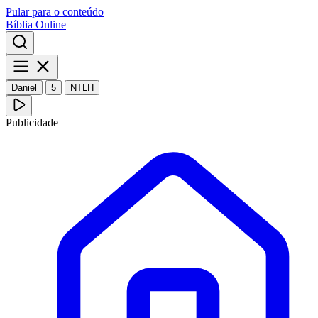
Pular para o conteúdo
Bíblia Online
Daniel
5
NTLH
Publicidade