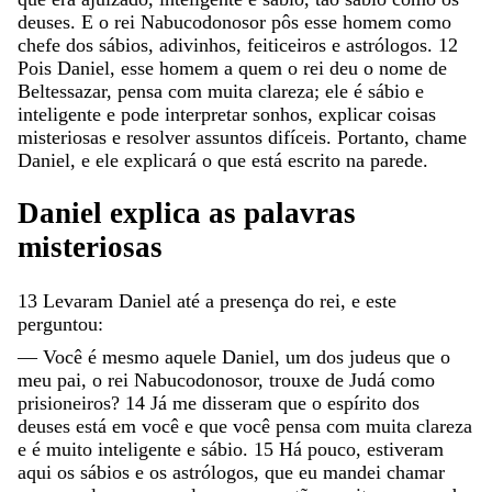
deuses
.
E
o
rei
Nabucodonosor
pôs
esse
homem
como
chefe
dos
sábios
,
adivinhos
,
feiticeiros
e
astrólogos
.
12
Pois
Daniel
,
esse
homem
a
quem
o
rei
deu
o
nome
de
Beltessazar
,
pensa
com
muita
clareza
;
ele
é
sábio
e
inteligente
e
pode
interpretar
sonhos
,
explicar
coisas
misteriosas
e
resolver
assuntos
difíceis
.
Portanto
,
chame
Daniel
,
e
ele
explicará
o
que
está
escrito
na
parede
.
Daniel
explica
as
palavras
misteriosas
13
Levaram
Daniel
até
a
presença
do
rei
,
e
este
perguntou
:
—
Você
é
mesmo
aquele
Daniel
,
um
dos
judeus
que
o
meu
pai
,
o
rei
Nabucodonosor
,
trouxe
de
Judá
como
prisioneiros
?
14
Já
me
disseram
que
o
espírito
dos
deuses
está
em
você
e
que
você
pensa
com
muita
clareza
e
é
muito
inteligente
e
sábio
.
15
Há
pouco
,
estiveram
aqui
os
sábios
e
os
astrólogos
,
que
eu
mandei
chamar