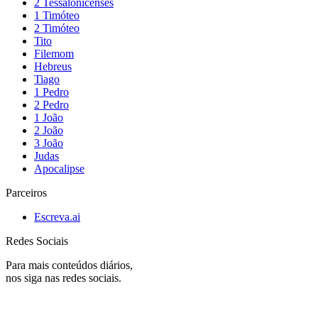
2 Tessalonicenses
1 Timóteo
2 Timóteo
Tito
Filemom
Hebreus
Tiago
1 Pedro
2 Pedro
1 João
2 João
3 João
Judas
Apocalipse
Parceiros
Escreva.ai
Redes Sociais
Para mais conteúdos diários,
nos siga nas redes sociais.