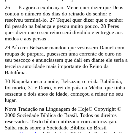
26
—
E
agora
a
explicação
.
Mene
quer
dizer
que
Deus
contou
o
número
dos
dias
do
reinado
do
senhor
e
resolveu
terminá-lo
.
27
Tequel
quer
dizer
que
o
senhor
foi
pesado
na
balança
e
pesou
muito
pouco
.
28
Peres
quer
dizer
que
o
seu
reino
será
dividido
e
entregue
aos
medos
e
aos
persas
.
29
Aí
o
rei
Belsazar
mandou
que
vestissem
Daniel
com
roupas
de
púrpura
,
pusessem
uma
corrente
de
ouro
no
seu
pescoço
e
anunciassem
que
dali
em
diante
ele
seria
a
terceira
autoridade
mais
importante
do
Reino
da
Babilônia
.
30
Naquela
mesma
noite
,
Belsazar
,
o
rei
da
Babilônia
,
foi
morto
,
31
e
Dario
,
o
rei
do
país
da
Média
,
que
tinha
sessenta
e
dois
anos
de
idade
,
começou
a
reinar
no
seu
lugar
.
Nova Tradução na Linguagem de Hoje
© Copyright ©
2000
Sociedade Bíblica do Brasil. Todos os direitos
reservados. Texto bíblico utilizado com autorização.
Saiba mais sobre a Sociedade Bíblica do Brasil