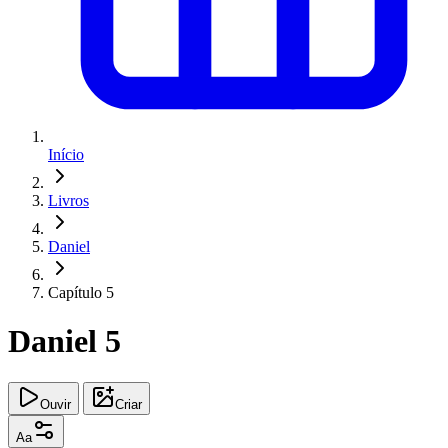
Início
Livros
Daniel
Capítulo 5
Daniel 5
Ouvir
Criar
Aa