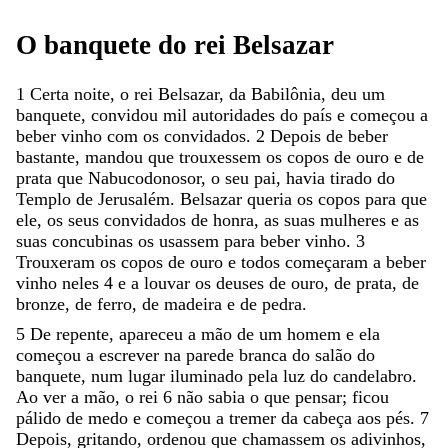
O
banquete
do
rei
Belsazar
1
Certa
noite
,
o
rei
Belsazar
,
da
Babilônia
,
deu
um
banquete
,
convidou
mil
autoridades
do
país
e
começou
a
beber
vinho
com
os
convidados
.
2
Depois
de
beber
bastante
,
mandou
que
trouxessem
os
copos
de
ouro
e
de
prata
que
Nabucodonosor
,
o
seu
pai
,
havia
tirado
do
Templo
de
Jerusalém
.
Belsazar
queria
os
copos
para
que
ele
,
os
seus
convidados
de
honra
,
as
suas
mulheres
e
as
suas
concubinas
os
usassem
para
beber
vinho
.
3
Trouxeram
os
copos
de
ouro
e
todos
começaram
a
beber
vinho
neles
4
e
a
louvar
os
deuses
de
ouro
,
de
prata
,
de
bronze
,
de
ferro
,
de
madeira
e
de
pedra
.
5
De
repente
,
apareceu
a
mão
de
um
homem
e
ela
começou
a
escrever
na
parede
branca
do
salão
do
banquete
,
num
lugar
iluminado
pela
luz
do
candelabro
.
Ao
ver
a
mão
,
o
rei
6
não
sabia
o
que
pensar
;
ficou
pálido
de
medo
e
começou
a
tremer
da
cabeça
aos
pés
.
7
Depois
,
gritando
,
ordenou
que
chamassem
os
adivinhos
,