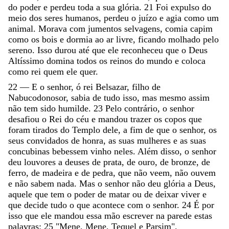
do
poder
e
perdeu
toda
a
sua
glória
.
21
Foi
expulso
do
meio
dos
seres
humanos
,
perdeu
o
juízo
e
agia
como
um
animal
.
Morava
com
jumentos
selvagens
,
comia
capim
como
os
bois
e
dormia
ao
ar
livre
,
ficando
molhado
pelo
sereno
.
Isso
durou
até
que
ele
reconheceu
que
o
Deus
Altíssimo
domina
todos
os
reinos
do
mundo
e
coloca
como
rei
quem
ele
quer
.
22
—
E
o
senhor
,
ó
rei
Belsazar
,
filho
de
Nabucodonosor
,
sabia
de
tudo
isso
,
mas
mesmo
assim
não
tem
sido
humilde
.
23
Pelo
contrário
,
o
senhor
desafiou
o
Rei
do
céu
e
mandou
trazer
os
copos
que
foram
tirados
do
Templo
dele
,
a
fim
de
que
o
senhor
,
os
seus
convidados
de
honra
,
as
suas
mulheres
e
as
suas
concubinas
bebessem
vinho
neles
.
Além
disso
,
o
senhor
deu
louvores
a
deuses
de
prata
,
de
ouro
,
de
bronze
,
de
ferro
,
de
madeira
e
de
pedra
,
que
não
veem
,
não
ouvem
e
não
sabem
nada
.
Mas
o
senhor
não
deu
glória
a
Deus
,
aquele
que
tem
o
poder
de
matar
ou
de
deixar
viver
e
que
decide
tudo
o
que
acontece
com
o
senhor
.
24
É
por
isso
que
ele
mandou
essa
mão
escrever
na
parede
estas
palavras
:
25
"
Mene
,
Mene
,
Tequel
e
Parsim
"
.