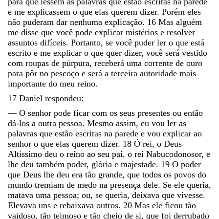
para
que
lessem
as
palavras
que
estão
escritas
na
parede
e
me
explicassem
o
que
elas
querem
dizer
.
Porém
eles
não
puderam
dar
nenhuma
explicação
.
16
Mas
alguém
me
disse
que
você
pode
explicar
mistérios
e
resolver
assuntos
difíceis
.
Portanto
,
se
você
puder
ler
o
que
está
escrito
e
me
explicar
o
que
quer
dizer
,
você
será
vestido
com
roupas
de
púrpura
,
receberá
uma
corrente
de
ouro
para
pôr
no
pescoço
e
será
a
terceira
autoridade
mais
importante
do
meu
reino
.
17
Daniel
respondeu
:
—
O
senhor
pode
ficar
com
os
seus
presentes
ou
então
dá-los
a
outra
pessoa
.
Mesmo
assim
,
eu
vou
ler
as
palavras
que
estão
escritas
na
parede
e
vou
explicar
ao
senhor
o
que
elas
querem
dizer
.
18
Ó
rei
,
o
Deus
Altíssimo
deu
o
reino
ao
seu
pai
,
o
rei
Nabucodonosor
,
e
lhe
deu
também
poder
,
glória
e
majestade
.
19
O
poder
que
Deus
lhe
deu
era
tão
grande
,
que
todos
os
povos
do
mundo
tremiam
de
medo
na
presença
dele
.
Se
ele
queria
,
matava
uma
pessoa
;
ou
,
se
queria
,
deixava
que
vivesse
.
Elevava
uns
e
rebaixava
outros
.
20
Mas
ele
ficou
tão
vaidoso
,
tão
teimoso
e
tão
cheio
de
si
,
que
foi
derrubado