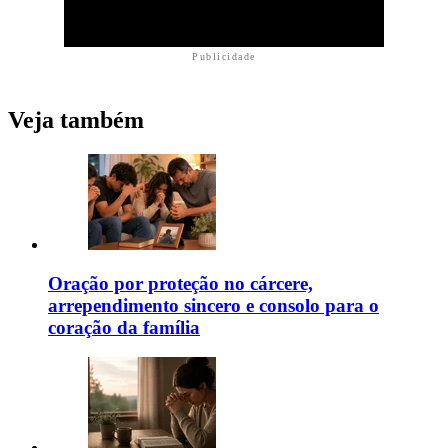
Publicidade
Veja também
Oração por proteção no cárcere,
arrependimento sincero e consolo para o
coração da família