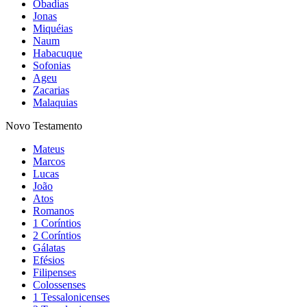
Obadias
Jonas
Miquéias
Naum
Habacuque
Sofonias
Ageu
Zacarias
Malaquias
Novo Testamento
Mateus
Marcos
Lucas
João
Atos
Romanos
1 Coríntios
2 Coríntios
Gálatas
Efésios
Filipenses
Colossenses
1 Tessalonicenses