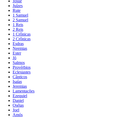
Josué
Juízes
Rute
1 Samuel
2 Samuel
1 Reis
2 Reis
1 Crônicas
2 Crônicas
Esdras
Neemias
Ester
Jó
Salmos
Provérbios
Eclesiastes
Cânticos
Isaías
Jeremias
Lamentações
Ezequiel
Daniel
Oséias
Joel
Amós