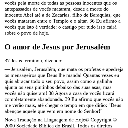
vocês
pela
morte
de
todas
as
pessoas
inocentes
que
os
antepassados
de
vocês
mataram
,
desde
a
morte
do
inocente
Abel
até
a
de
Zacarias
,
filho
de
Baraquias
,
que
vocês
mataram
entre
o
Templo
e
o
altar
.
36
Eu
afirmo
a
vocês
que
isto
é
verdade
:
o
castigo
por
tudo
isso
cairá
sobre
o
povo
de
hoje
.
O
amor
de
Jesus
por
Jerusalém
37
Jesus
terminou
,
dizendo
:
—
Jerusalém
,
Jerusalém
,
que
mata
os
profetas
e
apedreja
os
mensageiros
que
Deus
lhe
manda
!
Quantas
vezes
eu
quis
abraçar
todo
o
seu
povo
,
assim
como
a
galinha
ajunta
os
seus
pintinhos
debaixo
das
suas
asas
,
mas
vocês
não
quiseram
!
38
Agora
a
casa
de
vocês
ficará
completamente
abandonada
.
39
Eu
afirmo
que
vocês
não
me
verão
mais
,
até
chegar
o
tempo
em
que
dirão
:
"
Deus
abençoe
aquele
que
vem
em
nome
do
Senhor
!
"
Nova Tradução na Linguagem de Hoje
© Copyright ©
2000
Sociedade Bíblica do Brasil. Todos os direitos