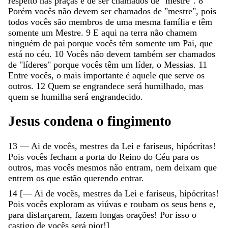
respeito
nas
praças
e
de
ser
chamados
de
"
mestre
"
.
8
Porém
vocês
não
devem
ser
chamados
de
"
mestre
"
,
pois
todos
vocês
são
membros
de
uma
mesma
família
e
têm
somente
um
Mestre
.
9
E
aqui
na
terra
não
chamem
ninguém
de
pai
porque
vocês
têm
somente
um
Pai
,
que
está
no
céu
.
10
Vocês
não
devem
também
ser
chamados
de
"
líderes
"
porque
vocês
têm
um
líder
,
o
Messias
.
11
Entre
vocês
,
o
mais
importante
é
aquele
que
serve
os
outros
.
12
Quem
se
engrandece
será
humilhado
,
mas
quem
se
humilha
será
engrandecido
.
Jesus
condena
o
fingimento
13
—
Ai
de
vocês
,
mestres
da
Lei
e
fariseus
,
hipócritas
!
Pois
vocês
fecham
a
porta
do
Reino
do
Céu
para
os
outros
,
mas
vocês
mesmos
não
entram
,
nem
deixam
que
entrem
os
que
estão
querendo
entrar
.
14
[
—
Ai
de
vocês
,
mestres
da
Lei
e
fariseus
,
hipócritas
!
Pois
vocês
exploram
as
viúvas
e
roubam
os
seus
bens
e
,
para
disfarçarem
,
fazem
longas
orações
!
Por
isso
o
castigo
de
vocês
será
pior
!
]