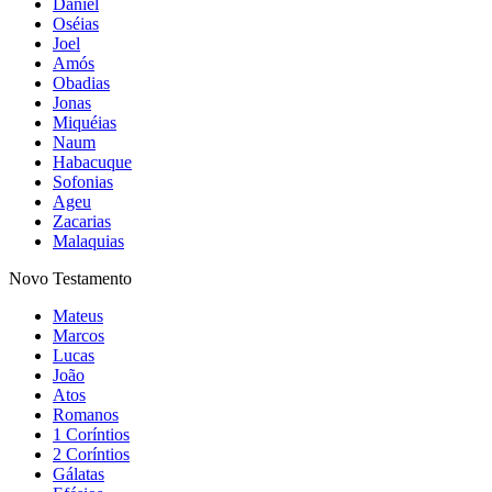
Daniel
Oséias
Joel
Amós
Obadias
Jonas
Miquéias
Naum
Habacuque
Sofonias
Ageu
Zacarias
Malaquias
Novo Testamento
Mateus
Marcos
Lucas
João
Atos
Romanos
1 Coríntios
2 Coríntios
Gálatas