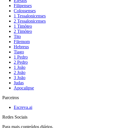
Efésios
Filipenses
Colossenses
1 Tessalonicenses
2 Tessalonicenses
1 Timóteo
2 Timóteo
Tito
Filemom
Hebreus
Tiago
1 Pedro
2 Pedro
1 João
2 João
3 João
Judas
Apocalipse
Parceiros
Escreva.ai
Redes Sociais
Para mais conteúdos diários,