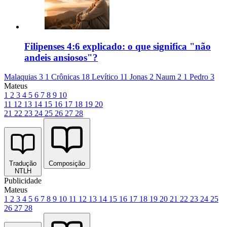
Filipenses 4:6 explicado: o que significa "não
andeis ansiosos"?
Malaquias 3
1 Crônicas 18
Levítico 11
Jonas 2
Naum 2
1 Pedro 3
Mateus
1
2
3
4
5
6
7
8
9
10
11
12
13
14
15
16
17
18
19
20
21
22
23
24
25
26
27
28
Tradução
Composição
NTLH
Publicidade
Mateus
1
2
3
4
5
6
7
8
9
10
11
12
13
14
15
16
17
18
19
20
21
22
23
24
25
26
27
28