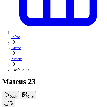
Início
Livros
Mateus
Capítulo 23
Mateus 23
Ouvir
Criar
Aa