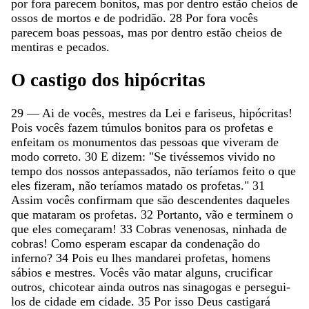
por
fora
parecem
bonitos
,
mas
por
dentro
estão
cheios
de
ossos
de
mortos
e
de
podridão
.
28
Por
fora
vocês
parecem
boas
pessoas
,
mas
por
dentro
estão
cheios
de
mentiras
e
pecados
.
O
castigo
dos
hipócritas
29
—
Ai
de
vocês
,
mestres
da
Lei
e
fariseus
,
hipócritas
!
Pois
vocês
fazem
túmulos
bonitos
para
os
profetas
e
enfeitam
os
monumentos
das
pessoas
que
viveram
de
modo
correto
.
30
E
dizem
:
"
Se
tivéssemos
vivido
no
tempo
dos
nossos
antepassados
,
não
teríamos
feito
o
que
eles
fizeram
,
não
teríamos
matado
os
profetas
.
"
31
Assim
vocês
confirmam
que
são
descendentes
daqueles
que
mataram
os
profetas
.
32
Portanto
,
vão
e
terminem
o
que
eles
começaram
!
33
Cobras
venenosas
,
ninhada
de
cobras
!
Como
esperam
escapar
da
condenação
do
inferno
?
34
Pois
eu
lhes
mandarei
profetas
,
homens
sábios
e
mestres
.
Vocês
vão
matar
alguns
,
crucificar
outros
,
chicotear
ainda
outros
nas
sinagogas
e
persegui-
los
de
cidade
em
cidade
.
35
Por
isso
Deus
castigará