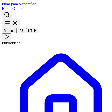
Pular para o conteúdo
Bíblia Online
Mateus
23
NTLH
Publicidade