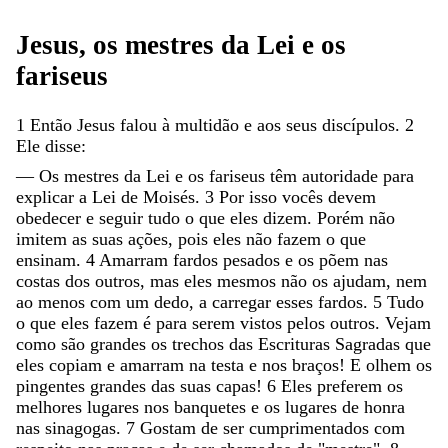
Jesus
,
os
mestres
da
Lei
e
os
fariseus
1
Então
Jesus
falou
à
multidão
e
aos
seus
discípulos
.
2
Ele
disse
:
—
Os
mestres
da
Lei
e
os
fariseus
têm
autoridade
para
explicar
a
Lei
de
Moisés
.
3
Por
isso
vocês
devem
obedecer
e
seguir
tudo
o
que
eles
dizem
.
Porém
não
imitem
as
suas
ações
,
pois
eles
não
fazem
o
que
ensinam
.
4
Amarram
fardos
pesados
e
os
põem
nas
costas
dos
outros
,
mas
eles
mesmos
não
os
ajudam
,
nem
ao
menos
com
um
dedo
,
a
carregar
esses
fardos
.
5
Tudo
o
que
eles
fazem
é
para
serem
vistos
pelos
outros
.
Vejam
como
são
grandes
os
trechos
das
Escrituras
Sagradas
que
eles
copiam
e
amarram
na
testa
e
nos
braços
!
E
olhem
os
pingentes
grandes
das
suas
capas
!
6
Eles
preferem
os
melhores
lugares
nos
banquetes
e
os
lugares
de
honra
nas
sinagogas
.
7
Gostam
de
ser
cumprimentados
com