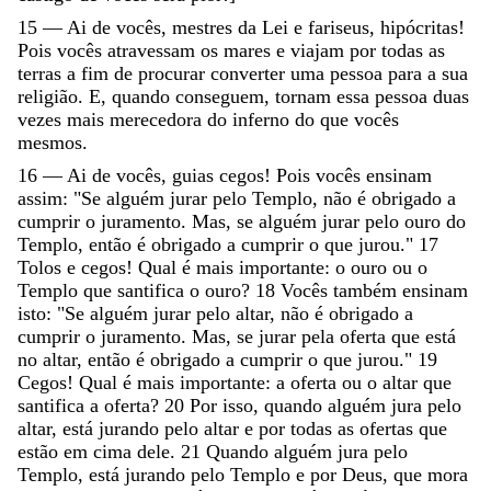
15
—
Ai
de
vocês
,
mestres
da
Lei
e
fariseus
,
hipócritas
!
Pois
vocês
atravessam
os
mares
e
viajam
por
todas
as
terras
a
fim
de
procurar
converter
uma
pessoa
para
a
sua
religião
.
E
,
quando
conseguem
,
tornam
essa
pessoa
duas
vezes
mais
merecedora
do
inferno
do
que
vocês
mesmos
.
16
—
Ai
de
vocês
,
guias
cegos
!
Pois
vocês
ensinam
assim
:
"
Se
alguém
jurar
pelo
Templo
,
não
é
obrigado
a
cumprir
o
juramento
.
Mas
,
se
alguém
jurar
pelo
ouro
do
Templo
,
então
é
obrigado
a
cumprir
o
que
jurou
.
"
17
Tolos
e
cegos
!
Qual
é
mais
importante
:
o
ouro
ou
o
Templo
que
santifica
o
ouro
?
18
Vocês
também
ensinam
isto
:
"
Se
alguém
jurar
pelo
altar
,
não
é
obrigado
a
cumprir
o
juramento
.
Mas
,
se
jurar
pela
oferta
que
está
no
altar
,
então
é
obrigado
a
cumprir
o
que
jurou
.
"
19
Cegos
!
Qual
é
mais
importante
:
a
oferta
ou
o
altar
que
santifica
a
oferta
?
20
Por
isso
,
quando
alguém
jura
pelo
altar
,
está
jurando
pelo
altar
e
por
todas
as
ofertas
que
estão
em
cima
dele
.
21
Quando
alguém
jura
pelo
Templo
,
está
jurando
pelo
Templo
e
por
Deus
,
que
mora