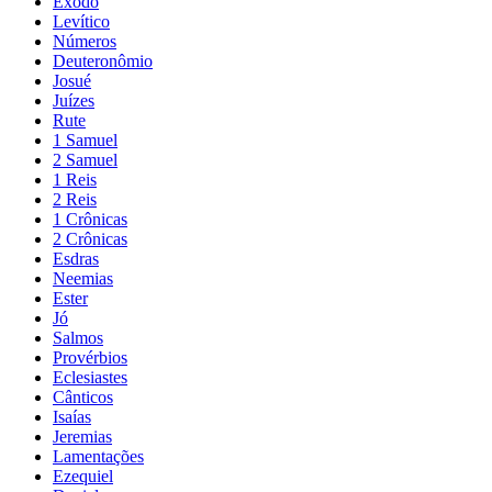
Êxodo
Levítico
Números
Deuteronômio
Josué
Juízes
Rute
1 Samuel
2 Samuel
1 Reis
2 Reis
1 Crônicas
2 Crônicas
Esdras
Neemias
Ester
Jó
Salmos
Provérbios
Eclesiastes
Cânticos
Isaías
Jeremias
Lamentações
Ezequiel