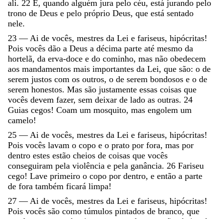
ali
.
22
E
,
quando
alguém
jura
pelo
céu
,
está
jurando
pelo
trono
de
Deus
e
pelo
próprio
Deus
,
que
está
sentado
nele
.
23
—
Ai
de
vocês
,
mestres
da
Lei
e
fariseus
,
hipócritas
!
Pois
vocês
dão
a
Deus
a
décima
parte
até
mesmo
da
hortelã
,
da
erva-doce
e
do
cominho
,
mas
não
obedecem
aos
mandamentos
mais
importantes
da
Lei
,
que
são
:
o
de
serem
justos
com
os
outros
,
o
de
serem
bondosos
e
o
de
serem
honestos
.
Mas
são
justamente
essas
coisas
que
vocês
devem
fazer
,
sem
deixar
de
lado
as
outras
.
24
Guias
cegos
!
Coam
um
mosquito
,
mas
engolem
um
camelo
!
25
—
Ai
de
vocês
,
mestres
da
Lei
e
fariseus
,
hipócritas
!
Pois
vocês
lavam
o
copo
e
o
prato
por
fora
,
mas
por
dentro
estes
estão
cheios
de
coisas
que
vocês
conseguiram
pela
violência
e
pela
ganância
.
26
Fariseu
cego
!
Lave
primeiro
o
copo
por
dentro
,
e
então
a
parte
de
fora
também
ficará
limpa
!
27
—
Ai
de
vocês
,
mestres
da
Lei
e
fariseus
,
hipócritas
!
Pois
vocês
são
como
túmulos
pintados
de
branco
,
que