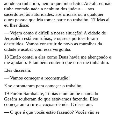
aonde
eu
tinha
ido
,
nem
o
que
tinha
feito
.
Até
ali
,
eu
não
tinha
contado
nada
a
nenhum
dos
judeus
—
aos
sacerdotes
,
às
autoridades
,
aos
oficiais
ou
a
qualquer
outra
pessoa
que
iria
tomar
parte
no
trabalho
.
17
Mas
aí
eu
lhes
disse
:
—
Vejam
como
é
difícil
a
nossa
situação
!
A
cidade
de
Jerusalém
está
em
ruínas
,
e
os
seus
portões
foram
destruídos
.
Vamos
construir
de
novo
as
muralhas
da
cidade
e
acabar
com
essa
vergonha
.
18
Então
contei
a
eles
como
Deus
havia
me
abençoado
e
me
ajudado
.
E
também
contei
o
que
o
rei
me
tinha
dito
.
Eles
disseram
:
—
Vamos
começar
a
reconstrução
!
E
se
aprontaram
para
começar
o
trabalho
.
19
Porém
Sambalate
,
Tobias
e
um
árabe
chamado
Gesém
souberam
do
que
estávamos
fazendo
.
Eles
começaram
a
rir
e
a
caçoar
de
nós
.
E
disseram
:
—
O
que
é
que
vocês
estão
fazendo
?
Vocês
vão
se