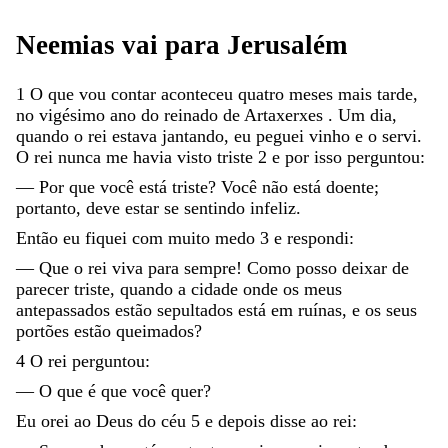
Neemias
vai
para
Jerusalém
1
O
que
vou
contar
aconteceu
quatro
meses
mais
tarde
,
no
vigésimo
ano
do
reinado
de
Artaxerxes
.
Um
dia
,
quando
o
rei
estava
jantando
,
eu
peguei
vinho
e
o
servi
.
O
rei
nunca
me
havia
visto
triste
2
e
por
isso
perguntou
:
—
Por
que
você
está
triste
?
Você
não
está
doente
;
portanto
,
deve
estar
se
sentindo
infeliz
.
Então
eu
fiquei
com
muito
medo
3
e
respondi
:
—
Que
o
rei
viva
para
sempre
!
Como
posso
deixar
de
parecer
triste
,
quando
a
cidade
onde
os
meus
antepassados
estão
sepultados
está
em
ruínas
,
e
os
seus
portões
estão
queimados
?
4
O
rei
perguntou
:
—
O
que
é
que
você
quer
?
Eu
orei
ao
Deus
do
céu
5
e
depois
disse
ao
rei
: