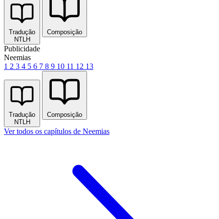
Tradução
Composição
NTLH
Publicidade
Neemias
1
2
3
4
5
6
7
8
9
10
11
12
13
Tradução
Composição
NTLH
Ver todos os capítulos de Neemias