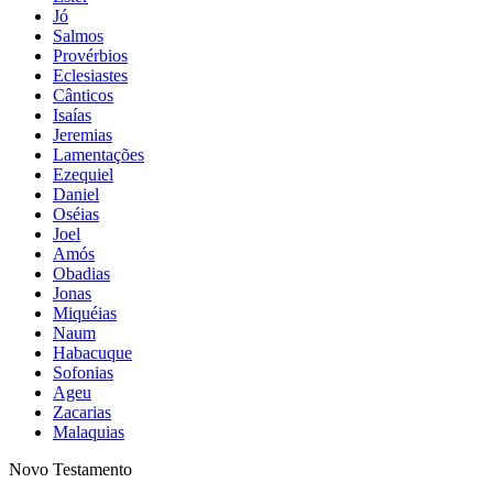
Jó
Salmos
Provérbios
Eclesiastes
Cânticos
Isaías
Jeremias
Lamentações
Ezequiel
Daniel
Oséias
Joel
Amós
Obadias
Jonas
Miquéias
Naum
Habacuque
Sofonias
Ageu
Zacarias
Malaquias
Novo Testamento