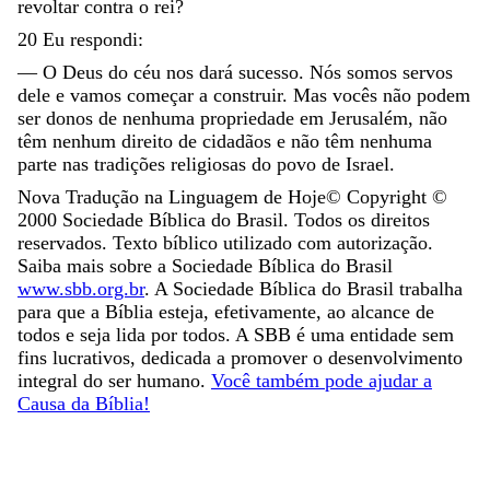
revoltar
contra
o
rei
?
20
Eu
respondi
:
—
O
Deus
do
céu
nos
dará
sucesso
.
Nós
somos
servos
dele
e
vamos
começar
a
construir
.
Mas
vocês
não
podem
ser
donos
de
nenhuma
propriedade
em
Jerusalém
,
não
têm
nenhum
direito
de
cidadãos
e
não
têm
nenhuma
parte
nas
tradições
religiosas
do
povo
de
Israel
.
Nova Tradução na Linguagem de Hoje
© Copyright ©
2000
Sociedade Bíblica do Brasil. Todos os direitos
reservados. Texto bíblico utilizado com autorização.
Saiba mais sobre a Sociedade Bíblica do Brasil
www.sbb.org.br
. A Sociedade Bíblica do Brasil trabalha
para que a Bíblia esteja, efetivamente, ao alcance de
todos e seja lida por todos. A SBB é uma entidade sem
fins lucrativos, dedicada a promover o desenvolvimento
integral do ser humano.
Você também pode ajudar a
Causa da Bíblia!