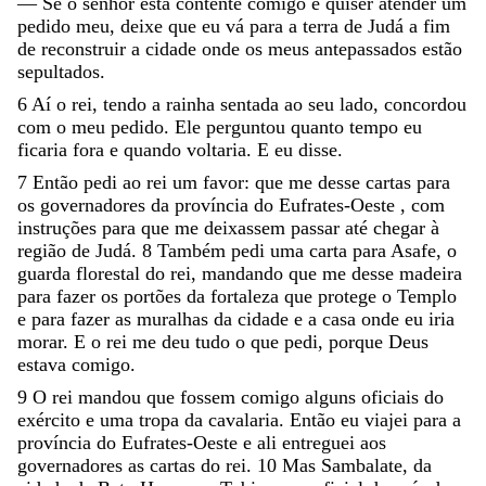
—
Se
o
senhor
está
contente
comigo
e
quiser
atender
um
pedido
meu
,
deixe
que
eu
vá
para
a
terra
de
Judá
a
fim
de
reconstruir
a
cidade
onde
os
meus
antepassados
estão
sepultados
.
6
Aí
o
rei
,
tendo
a
rainha
sentada
ao
seu
lado
,
concordou
com
o
meu
pedido
.
Ele
perguntou
quanto
tempo
eu
ficaria
fora
e
quando
voltaria
.
E
eu
disse
.
7
Então
pedi
ao
rei
um
favor
:
que
me
desse
cartas
para
os
governadores
da
província
do
Eufrates-Oeste
,
com
instruções
para
que
me
deixassem
passar
até
chegar
à
região
de
Judá
.
8
Também
pedi
uma
carta
para
Asafe
,
o
guarda
florestal
do
rei
,
mandando
que
me
desse
madeira
para
fazer
os
portões
da
fortaleza
que
protege
o
Templo
e
para
fazer
as
muralhas
da
cidade
e
a
casa
onde
eu
iria
morar
.
E
o
rei
me
deu
tudo
o
que
pedi
,
porque
Deus
estava
comigo
.
9
O
rei
mandou
que
fossem
comigo
alguns
oficiais
do
exército
e
uma
tropa
da
cavalaria
.
Então
eu
viajei
para
a
província
do
Eufrates-Oeste
e
ali
entreguei
aos
governadores
as
cartas
do
rei
.
10
Mas
Sambalate
,
da