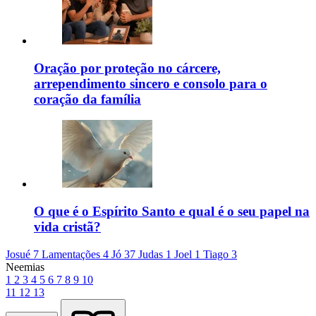
Oração por proteção no cárcere,
arrependimento sincero e consolo para o
coração da família
O que é o Espírito Santo e qual é o seu papel na
vida cristã?
Josué 7
Lamentações 4
Jó 37
Judas 1
Joel 1
Tiago 3
Neemias
1
2
3
4
5
6
7
8
9
10
11
12
13