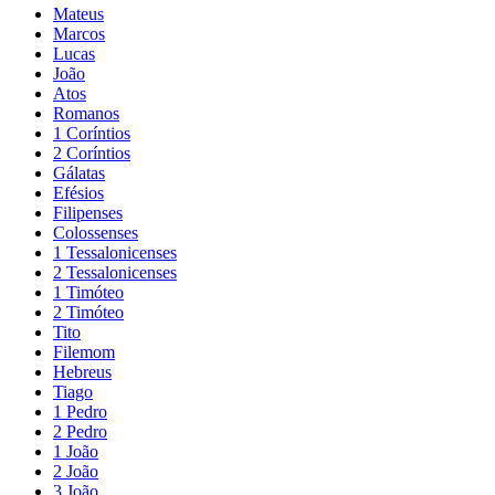
Mateus
Marcos
Lucas
João
Atos
Romanos
1 Coríntios
2 Coríntios
Gálatas
Efésios
Filipenses
Colossenses
1 Tessalonicenses
2 Tessalonicenses
1 Timóteo
2 Timóteo
Tito
Filemom
Hebreus
Tiago
1 Pedro
2 Pedro
1 João
2 João
3 João