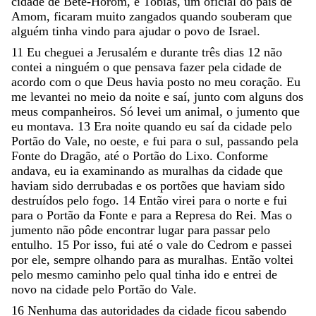
cidade
de
Bete-Horom
,
e
Tobias
,
um
oficial
do
país
de
Amom
,
ficaram
muito
zangados
quando
souberam
que
alguém
tinha
vindo
para
ajudar
o
povo
de
Israel
.
11
Eu
cheguei
a
Jerusalém
e
durante
três
dias
12
não
contei
a
ninguém
o
que
pensava
fazer
pela
cidade
de
acordo
com
o
que
Deus
havia
posto
no
meu
coração
.
Eu
me
levantei
no
meio
da
noite
e
saí
,
junto
com
alguns
dos
meus
companheiros
.
Só
levei
um
animal
,
o
jumento
que
eu
montava
.
13
Era
noite
quando
eu
saí
da
cidade
pelo
Portão
do
Vale
,
no
oeste
,
e
fui
para
o
sul
,
passando
pela
Fonte
do
Dragão
,
até
o
Portão
do
Lixo
.
Conforme
andava
,
eu
ia
examinando
as
muralhas
da
cidade
que
haviam
sido
derrubadas
e
os
portões
que
haviam
sido
destruídos
pelo
fogo
.
14
Então
virei
para
o
norte
e
fui
para
o
Portão
da
Fonte
e
para
a
Represa
do
Rei
.
Mas
o
jumento
não
pôde
encontrar
lugar
para
passar
pelo
entulho
.
15
Por
isso
,
fui
até
o
vale
do
Cedrom
e
passei
por
ele
,
sempre
olhando
para
as
muralhas
.
Então
voltei
pelo
mesmo
caminho
pelo
qual
tinha
ido
e
entrei
de
novo
na
cidade
pelo
Portão
do
Vale
.
16
Nenhuma
das
autoridades
da
cidade
ficou
sabendo