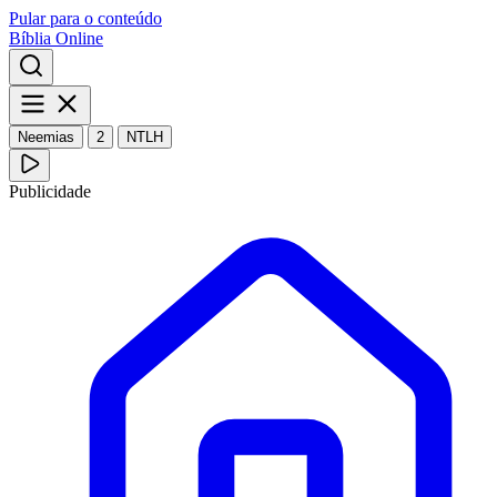
Pular para o conteúdo
Bíblia Online
Neemias
2
NTLH
Publicidade