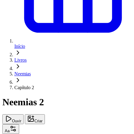
Início
Livros
Neemias
Capítulo 2
Neemias 2
Ouvir
Criar
Aa