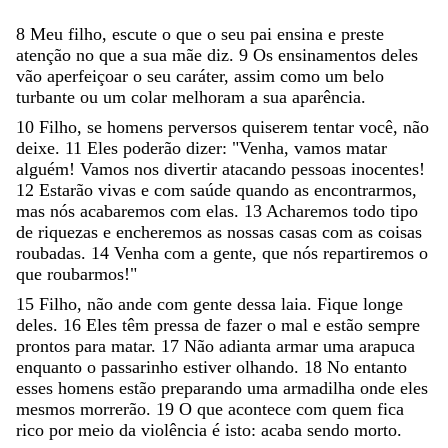
8
Meu
filho
,
escute
o
que
o
seu
pai
ensina
e
preste
atenção
no
que
a
sua
mãe
diz
.
9
Os
ensinamentos
deles
vão
aperfeiçoar
o
seu
caráter
,
assim
como
um
belo
turbante
ou
um
colar
melhoram
a
sua
aparência
.
10
Filho
,
se
homens
perversos
quiserem
tentar
você
,
não
deixe
.
11
Eles
poderão
dizer
:
"
Venha
,
vamos
matar
alguém
!
Vamos
nos
divertir
atacando
pessoas
inocentes
!
12
Estarão
vivas
e
com
saúde
quando
as
encontrarmos
,
mas
nós
acabaremos
com
elas
.
13
Acharemos
todo
tipo
de
riquezas
e
encheremos
as
nossas
casas
com
as
coisas
roubadas
.
14
Venha
com
a
gente
,
que
nós
repartiremos
o
que
roubarmos
!
"
15
Filho
,
não
ande
com
gente
dessa
laia
.
Fique
longe
deles
.
16
Eles
têm
pressa
de
fazer
o
mal
e
estão
sempre
prontos
para
matar
.
17
Não
adianta
armar
uma
arapuca
enquanto
o
passarinho
estiver
olhando
.
18
No
entanto
esses
homens
estão
preparando
uma
armadilha
onde
eles
mesmos
morrerão
.
19
O
que
acontece
com
quem
fica
rico
por
meio
da
violência
é
isto
:
acaba
sendo
morto
.