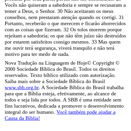
Vocês
não
quiseram
a
sabedoria
e
sempre
se
recusaram
a
temer
a
Deus
,
o
Senhor
.
30
Não
aceitaram
os
meus
conselhos
,
nem
prestaram
atenção
quando
os
corrigi
.
31
Portanto
,
receberão
o
que
merecem
e
ficarão
aborrecidos
com
as
coisas
que
fizeram
.
32
Os
tolos
morrem
porque
rejeitam
a
sabedoria
;
os
que
não
têm
juízo
são
destruídos
por
estarem
satisfeitos
consigo
mesmos
.
33
Mas
quem
me
ouvir
terá
segurança
,
viverá
tranquilo
e
não
terá
motivo
para
ter
medo
de
nada
.
Nova Tradução na Linguagem de Hoje
© Copyright ©
2000
Sociedade Bíblica do Brasil. Todos os direitos
reservados. Texto bíblico utilizado com autorização.
Saiba mais sobre a Sociedade Bíblica do Brasil
www.sbb.org.br
. A Sociedade Bíblica do Brasil trabalha
para que a Bíblia esteja, efetivamente, ao alcance de
todos e seja lida por todos. A SBB é uma entidade sem
fins lucrativos, dedicada a promover o desenvolvimento
integral do ser humano.
Você também pode ajudar a
Causa da Bíblia!