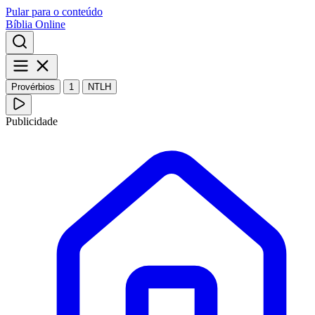
Pular para o conteúdo
Bíblia Online
Provérbios
1
NTLH
Publicidade