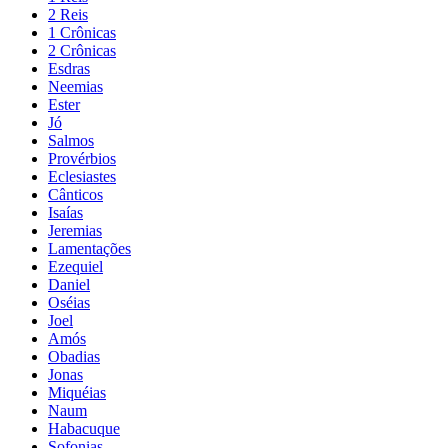
2 Reis
1 Crônicas
2 Crônicas
Esdras
Neemias
Ester
Jó
Salmos
Provérbios
Eclesiastes
Cânticos
Isaías
Jeremias
Lamentações
Ezequiel
Daniel
Oséias
Joel
Amós
Obadias
Jonas
Miquéias
Naum
Habacuque
Sofonias