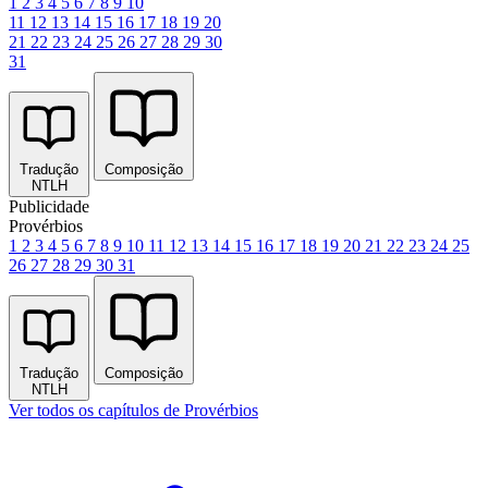
1
2
3
4
5
6
7
8
9
10
11
12
13
14
15
16
17
18
19
20
21
22
23
24
25
26
27
28
29
30
31
Tradução
Composição
NTLH
Publicidade
Provérbios
1
2
3
4
5
6
7
8
9
10
11
12
13
14
15
16
17
18
19
20
21
22
23
24
25
26
27
28
29
30
31
Tradução
Composição
NTLH
Ver todos os capítulos de Provérbios