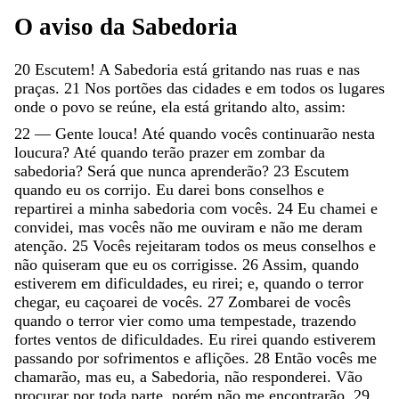
O
aviso
da
Sabedoria
20
Escutem
!
A
Sabedoria
está
gritando
nas
ruas
e
nas
praças
.
21
Nos
portões
das
cidades
e
em
todos
os
lugares
onde
o
povo
se
reúne
,
ela
está
gritando
alto
,
assim
:
22
—
Gente
louca
!
Até
quando
vocês
continuarão
nesta
loucura
?
Até
quando
terão
prazer
em
zombar
da
sabedoria
?
Será
que
nunca
aprenderão
?
23
Escutem
quando
eu
os
corrijo
.
Eu
darei
bons
conselhos
e
repartirei
a
minha
sabedoria
com
vocês
.
24
Eu
chamei
e
convidei
,
mas
vocês
não
me
ouviram
e
não
me
deram
atenção
.
25
Vocês
rejeitaram
todos
os
meus
conselhos
e
não
quiseram
que
eu
os
corrigisse
.
26
Assim
,
quando
estiverem
em
dificuldades
,
eu
rirei
;
e
,
quando
o
terror
chegar
,
eu
caçoarei
de
vocês
.
27
Zombarei
de
vocês
quando
o
terror
vier
como
uma
tempestade
,
trazendo
fortes
ventos
de
dificuldades
.
Eu
rirei
quando
estiverem
passando
por
sofrimentos
e
aflições
.
28
Então
vocês
me
chamarão
,
mas
eu
,
a
Sabedoria
,
não
responderei
.
Vão
procurar
por
toda
parte
,
porém
não
me
encontrarão
.
29