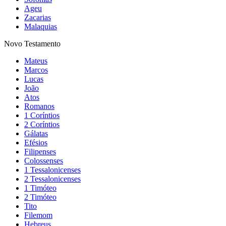
Ageu
Zacarias
Malaquias
Novo Testamento
Mateus
Marcos
Lucas
João
Atos
Romanos
1 Coríntios
2 Coríntios
Gálatas
Efésios
Filipenses
Colossenses
1 Tessalonicenses
2 Tessalonicenses
1 Timóteo
2 Timóteo
Tito
Filemom
Hebreus