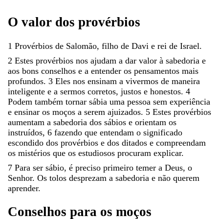
O
valor
dos
provérbios
1
Provérbios
de
Salomão
,
filho
de
Davi
e
rei
de
Israel
.
2
Estes
provérbios
nos
ajudam
a
dar
valor
à
sabedoria
e
aos
bons
conselhos
e
a
entender
os
pensamentos
mais
profundos
.
3
Eles
nos
ensinam
a
vivermos
de
maneira
inteligente
e
a
sermos
corretos
,
justos
e
honestos
.
4
Podem
também
tornar
sábia
uma
pessoa
sem
experiência
e
ensinar
os
moços
a
serem
ajuizados
.
5
Estes
provérbios
aumentam
a
sabedoria
dos
sábios
e
orientam
os
instruídos
,
6
fazendo
que
entendam
o
significado
escondido
dos
provérbios
e
dos
ditados
e
compreendam
os
mistérios
que
os
estudiosos
procuram
explicar
.
7
Para
ser
sábio
,
é
preciso
primeiro
temer
a
Deus
,
o
Senhor
.
Os
tolos
desprezam
a
sabedoria
e
não
querem
aprender
.
Conselhos
para
os
moços