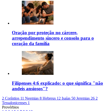
Oração por proteção no cárcere,
arrependimento sincero e consolo para o
coração da família
Filipenses 4:6 explicado: o que significa "não
andeis ansiosos"?
2 Coríntios 11
Neemias 8
Hebreus 12
Isaías 50
Jeremias 26
2
Tessalonicenses 1
Provérbios