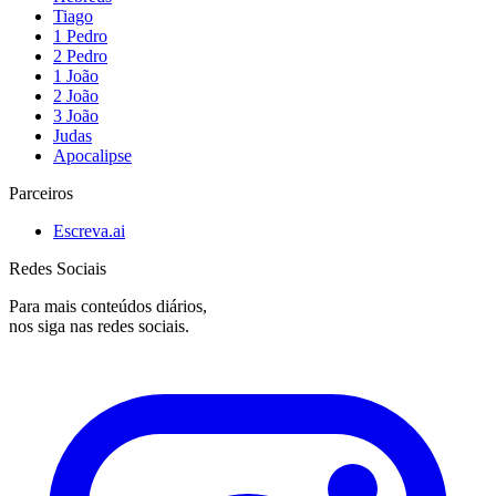
Tiago
1 Pedro
2 Pedro
1 João
2 João
3 João
Judas
Apocalipse
Parceiros
Escreva.ai
Redes Sociais
Para mais conteúdos diários,
nos siga nas redes sociais.