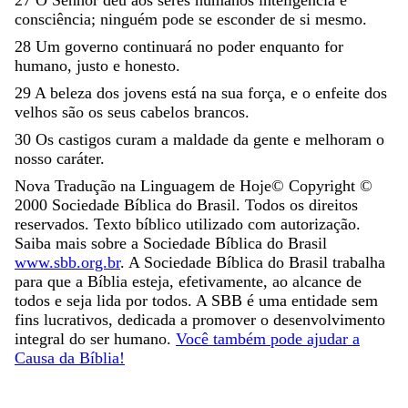
consciência
;
ninguém
pode
se
esconder
de
si
mesmo
.
28
Um
governo
continuará
no
poder
enquanto
for
humano
,
justo
e
honesto
.
29
A
beleza
dos
jovens
está
na
sua
força
,
e
o
enfeite
dos
velhos
são
os
seus
cabelos
brancos
.
30
Os
castigos
curam
a
maldade
da
gente
e
melhoram
o
nosso
caráter
.
Nova Tradução na Linguagem de Hoje
© Copyright ©
2000
Sociedade Bíblica do Brasil. Todos os direitos
reservados. Texto bíblico utilizado com autorização.
Saiba mais sobre a Sociedade Bíblica do Brasil
www.sbb.org.br
. A Sociedade Bíblica do Brasil trabalha
para que a Bíblia esteja, efetivamente, ao alcance de
todos e seja lida por todos. A SBB é uma entidade sem
fins lucrativos, dedicada a promover o desenvolvimento
integral do ser humano.
Você também pode ajudar a
Causa da Bíblia!