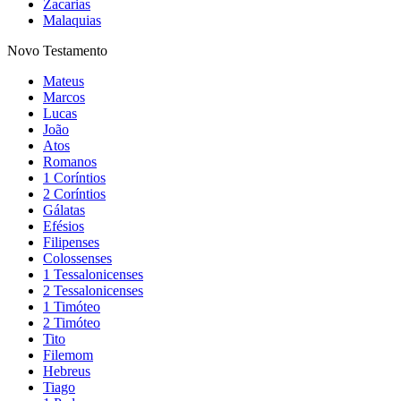
Zacarias
Malaquias
Novo Testamento
Mateus
Marcos
Lucas
João
Atos
Romanos
1 Coríntios
2 Coríntios
Gálatas
Efésios
Filipenses
Colossenses
1 Tessalonicenses
2 Tessalonicenses
1 Timóteo
2 Timóteo
Tito
Filemom
Hebreus
Tiago