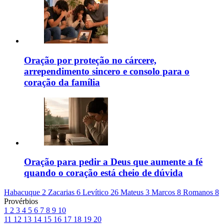
Oração por proteção no cárcere,
arrependimento sincero e consolo para o
coração da família
Oração para pedir a Deus que aumente a fé
quando o coração está cheio de dúvida
Habacuque 2
Zacarias 6
Levítico 26
Mateus 3
Marcos 8
Romanos 8
Provérbios
1
2
3
4
5
6
7
8
9
10
11
12
13
14
15
16
17
18
19
20