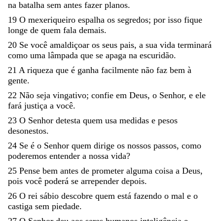
na
batalha
sem
antes
fazer
planos
.
19
O
mexeriqueiro
espalha
os
segredos
;
por
isso
fique
longe
de
quem
fala
demais
.
20
Se
você
amaldiçoar
os
seus
pais
,
a
sua
vida
terminará
como
uma
lâmpada
que
se
apaga
na
escuridão
.
21
A
riqueza
que
é
ganha
facilmente
não
faz
bem
à
gente
.
22
Não
seja
vingativo
;
confie
em
Deus
,
o
Senhor
,
e
ele
fará
justiça
a
você
.
23
O
Senhor
detesta
quem
usa
medidas
e
pesos
desonestos
.
24
Se
é
o
Senhor
quem
dirige
os
nossos
passos
,
como
poderemos
entender
a
nossa
vida
?
25
Pense
bem
antes
de
prometer
alguma
coisa
a
Deus
,
pois
você
poderá
se
arrepender
depois
.
26
O
rei
sábio
descobre
quem
está
fazendo
o
mal
e
o
castiga
sem
piedade
.
27
O
Senhor
deu
aos
seres
humanos
inteligência
e