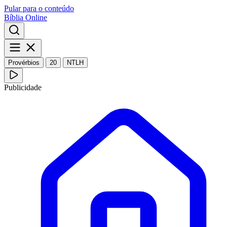
Pular para o conteúdo
Bíblia Online
Provérbios
20
NTLH
Publicidade