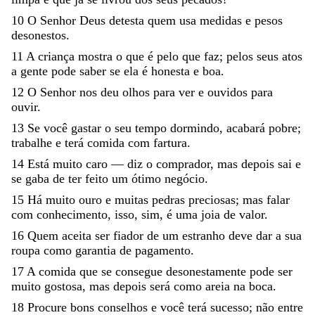
10
O
Senhor
Deus
detesta
quem
usa
medidas
e
pesos
desonestos
.
11
A
criança
mostra
o
que
é
pelo
que
faz
;
pelos
seus
atos
a
gente
pode
saber
se
ela
é
honesta
e
boa
.
12
O
Senhor
nos
deu
olhos
para
ver
e
ouvidos
para
ouvir
.
13
Se
você
gastar
o
seu
tempo
dormindo
,
acabará
pobre
;
trabalhe
e
terá
comida
com
fartura
.
14
Está
muito
caro
—
diz
o
comprador
,
mas
depois
sai
e
se
gaba
de
ter
feito
um
ótimo
negócio
.
15
Há
muito
ouro
e
muitas
pedras
preciosas
;
mas
falar
com
conhecimento
,
isso
,
sim
,
é
uma
joia
de
valor
.
16
Quem
aceita
ser
fiador
de
um
estranho
deve
dar
a
sua
roupa
como
garantia
de
pagamento
.
17
A
comida
que
se
consegue
desonestamente
pode
ser
muito
gostosa
,
mas
depois
será
como
areia
na
boca
.
18
Procure
bons
conselhos
e
você
terá
sucesso
;
não
entre