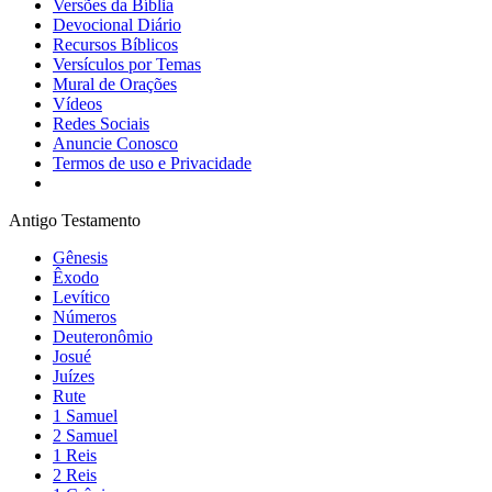
Versões da Bíblia
Devocional Diário
Recursos Bíblicos
Versículos por Temas
Mural de Orações
Vídeos
Redes Sociais
Anuncie Conosco
Termos de uso e Privacidade
Antigo Testamento
Gênesis
Êxodo
Levítico
Números
Deuteronômio
Josué
Juízes
Rute
1 Samuel
2 Samuel
1 Reis
2 Reis