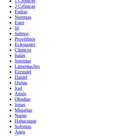
1 Crônicas
2 Crônicas
Esdras
Neemias
Ester
Jó
Salmos
Provérbios
Eclesiastes
Cânticos
Isaías
Jeremias
Lamentações
Ezequiel
Daniel
Oséias
Joel
Amós
Obadias
Jonas
Miquéias
Naum
Habacuque
Sofonias
Ageu