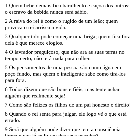
1
Quem
bebe
demais
fica
barulhento
e
caçoa
dos
outros
;
o
escravo
da
bebida
nunca
será
sábio
.
2
A
raiva
do
rei
é
como
o
rugido
de
um
leão
;
quem
provoca
o
rei
arrisca
a
vida
.
3
Qualquer
tolo
pode
começar
uma
briga
;
quem
fica
fora
dela
é
que
merece
elogios
.
4
O
lavrador
preguiçoso
,
que
não
ara
as
suas
terras
no
tempo
certo
,
não
terá
nada
para
colher
.
5
Os
pensamentos
de
uma
pessoa
são
como
água
em
poço
fundo
,
mas
quem
é
inteligente
sabe
como
tirá-los
para
fora
.
6
Todos
dizem
que
são
bons
e
fiéis
,
mas
tente
achar
alguém
que
realmente
seja
!
7
Como
são
felizes
os
filhos
de
um
pai
honesto
e
direito
!
8
Quando
o
rei
senta
para
julgar
,
ele
logo
vê
o
que
está
errado
.
9
Será
que
alguém
pode
dizer
que
tem
a
consciência
limpa
e
que
já
se
livrou
dos
seus
pecados
?