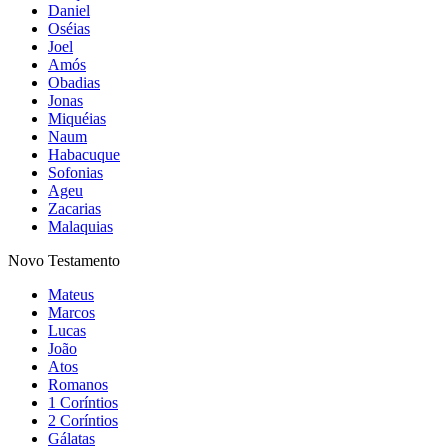
Daniel
Oséias
Joel
Amós
Obadias
Jonas
Miquéias
Naum
Habacuque
Sofonias
Ageu
Zacarias
Malaquias
Novo Testamento
Mateus
Marcos
Lucas
João
Atos
Romanos
1 Coríntios
2 Coríntios
Gálatas