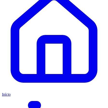
Início