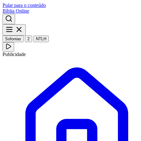
Pular para o conteúdo
Bíblia Online
Sofonias
2
NTLH
Publicidade