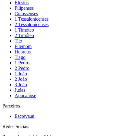
Efésios
Filipenses
Colossenses
1 Tessalonicenses
2 Tessalonicenses
1 Timóteo
2 Timóteo
Tito
Filemom
Hebreus
Tiago
1 Pedro
2 Pedro
1 João
2 João
3 João
Judas
Apocalipse
Parceiros
Escreva.ai
Redes Sociais