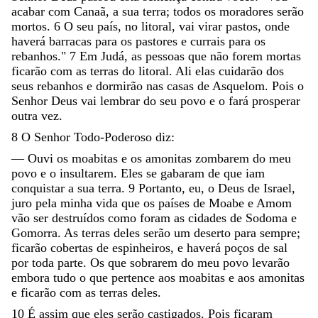
acabar
com
Canaã
,
a
sua
terra
;
todos
os
moradores
serão
mortos
.
6
O
seu
país
,
no
litoral
,
vai
virar
pastos
,
onde
haverá
barracas
para
os
pastores
e
currais
para
os
rebanhos
.
"
7
Em
Judá
,
as
pessoas
que
não
forem
mortas
ficarão
com
as
terras
do
litoral
.
Ali
elas
cuidarão
dos
seus
rebanhos
e
dormirão
nas
casas
de
Asquelom
.
Pois
o
Senhor
Deus
vai
lembrar
do
seu
povo
e
o
fará
prosperar
outra
vez
.
8
O
Senhor
Todo-Poderoso
diz
:
—
Ouvi
os
moabitas
e
os
amonitas
zombarem
do
meu
povo
e
o
insultarem
.
Eles
se
gabaram
de
que
iam
conquistar
a
sua
terra
.
9
Portanto
,
eu
,
o
Deus
de
Israel
,
juro
pela
minha
vida
que
os
países
de
Moabe
e
Amom
vão
ser
destruídos
como
foram
as
cidades
de
Sodoma
e
Gomorra
.
As
terras
deles
serão
um
deserto
para
sempre
;
ficarão
cobertas
de
espinheiros
,
e
haverá
poços
de
sal
por
toda
parte
.
Os
que
sobrarem
do
meu
povo
levarão
embora
tudo
o
que
pertence
aos
moabitas
e
aos
amonitas
e
ficarão
com
as
terras
deles
.
10
É
assim
que
eles
serão
castigados
.
Pois
ficaram