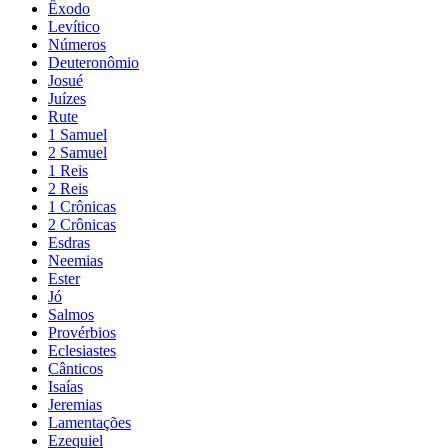
Êxodo
Levítico
Números
Deuteronômio
Josué
Juízes
Rute
1 Samuel
2 Samuel
1 Reis
2 Reis
1 Crônicas
2 Crônicas
Esdras
Neemias
Ester
Jó
Salmos
Provérbios
Eclesiastes
Cânticos
Isaías
Jeremias
Lamentações
Ezequiel