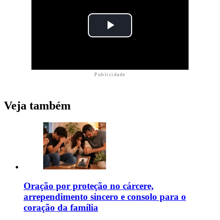
Publicidade
Veja também
Oração por proteção no cárcere,
arrependimento sincero e consolo para o
coração da família