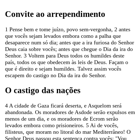
Convite
ao
arrependimento
1
Pense
bem
e
tome
juízo
,
povo
sem-vergonha
,
2
antes
que
vocês
sejam
levados
embora
como
a
palha
que
desaparece
num
só
dia
;
antes
que
a
ira
furiosa
do
Senhor
Deus
caia
sobre
vocês
;
antes
que
chegue
o
Dia
da
ira
do
Senhor
.
3
Voltem
para
Deus
todos
os
humildes
deste
país
,
todos
os
que
obedecem
às
leis
de
Deus
.
Façam
o
que
é
direito
e
sejam
humildes
.
Talvez
assim
vocês
escapem
do
castigo
no
Dia
da
ira
do
Senhor
.
O
castigo
das
nações
4
A
cidade
de
Gaza
ficará
deserta
,
e
Asquelom
será
abandonada
.
Os
moradores
de
Asdode
serão
expulsos
em
menos
de
um
dia
,
e
os
moradores
de
Ecrom
serão
levados
embora
como
prisioneiros
.
5
Ai
de
vocês
,
filisteus
,
que
moram
no
litoral
do
mar
Mediterrâneo
!
O
Senhor
Deus
passou
esta
sentença
contra
vocês
:
"
Vou