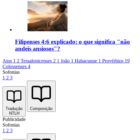
Filipenses 4:6 explicado: o que significa "não
andeis ansiosos"?
Atos 1
2 Tessalonicenses 2
1 João 1
Habacuque 1
Provérbios 19
Colossenses 4
Sofonias
1
2
3
Tradução
Composição
NTLH
Publicidade
Sofonias
1
2
3