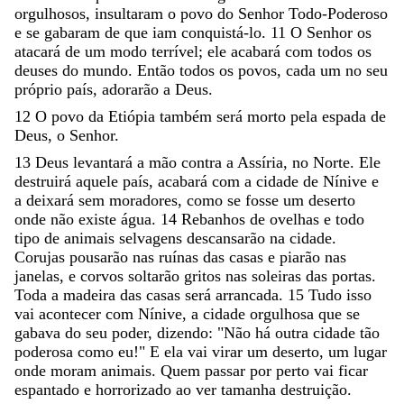
orgulhosos
,
insultaram
o
povo
do
Senhor
Todo-Poderoso
e
se
gabaram
de
que
iam
conquistá-lo
.
11
O
Senhor
os
atacará
de
um
modo
terrível
;
ele
acabará
com
todos
os
deuses
do
mundo
.
Então
todos
os
povos
,
cada
um
no
seu
próprio
país
,
adorarão
a
Deus
.
12
O
povo
da
Etiópia
também
será
morto
pela
espada
de
Deus
,
o
Senhor
.
13
Deus
levantará
a
mão
contra
a
Assíria
,
no
Norte
.
Ele
destruirá
aquele
país
,
acabará
com
a
cidade
de
Nínive
e
a
deixará
sem
moradores
,
como
se
fosse
um
deserto
onde
não
existe
água
.
14
Rebanhos
de
ovelhas
e
todo
tipo
de
animais
selvagens
descansarão
na
cidade
.
Corujas
pousarão
nas
ruínas
das
casas
e
piarão
nas
janelas
,
e
corvos
soltarão
gritos
nas
soleiras
das
portas
.
Toda
a
madeira
das
casas
será
arrancada
.
15
Tudo
isso
vai
acontecer
com
Nínive
,
a
cidade
orgulhosa
que
se
gabava
do
seu
poder
,
dizendo
:
"
Não
há
outra
cidade
tão
poderosa
como
eu
!
"
E
ela
vai
virar
um
deserto
,
um
lugar
onde
moram
animais
.
Quem
passar
por
perto
vai
ficar
espantado
e
horrorizado
ao
ver
tamanha
destruição
.