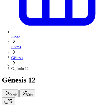
Início
Livros
Gênesis
Capítulo 12
Gênesis 12
Ouvir
Criar
Aa