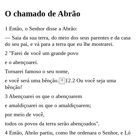
O
chamado
de
Abrão
1
Então
,
o
Senhor
disse
a
Abrão
:
—
Saia
da
sua
terra
,
do
meio
dos
seus
parentes
e
da
casa
do
seu
pai
,
e
vá
para
a
terra
que
eu
lhe
mostrarei
.
2
"
Farei
de
você
um
grande
povo
e
o
abençoarei
.
Tornarei
famoso
o
seu
nome
,
e
você
será
uma
bênção
.
12.2
Ou
você
seja
uma
*
bênção
!
3
Abençoarei
os
que
o
abençoarem
e
amaldiçoarei
os
que
o
amaldiçoarem
;
por
meio
de
você
,
todos
os
povos
da
terra
serão
abençoados
"
.
4
Então
,
Abrão
partiu
,
como
lhe
ordenara
o
Senhor
,
e
Ló