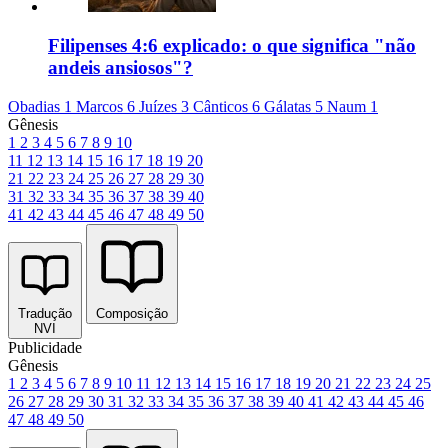
Filipenses 4:6 explicado: o que significa "não
andeis ansiosos"?
Obadias 1
Marcos 6
Juízes 3
Cânticos 6
Gálatas 5
Naum 1
Gênesis
1
2
3
4
5
6
7
8
9
10
11
12
13
14
15
16
17
18
19
20
21
22
23
24
25
26
27
28
29
30
31
32
33
34
35
36
37
38
39
40
41
42
43
44
45
46
47
48
49
50
Tradução
Composição
NVI
Publicidade
Gênesis
1
2
3
4
5
6
7
8
9
10
11
12
13
14
15
16
17
18
19
20
21
22
23
24
25
26
27
28
29
30
31
32
33
34
35
36
37
38
39
40
41
42
43
44
45
46
47
48
49
50