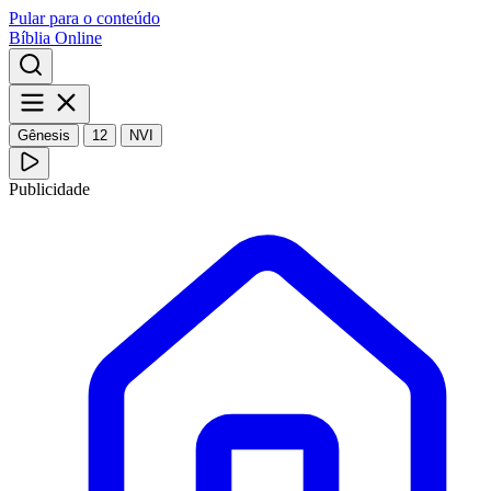
Pular para o conteúdo
Bíblia Online
Gênesis
12
NVI
Publicidade