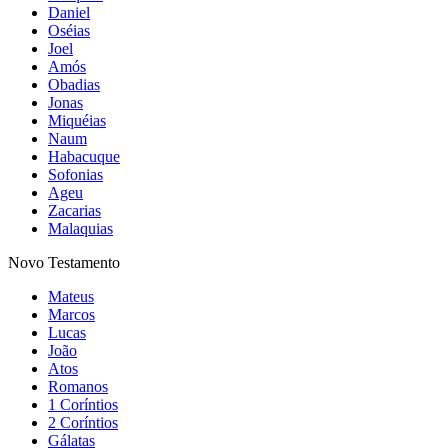
Daniel
Oséias
Joel
Amós
Obadias
Jonas
Miquéias
Naum
Habacuque
Sofonias
Ageu
Zacarias
Malaquias
Novo Testamento
Mateus
Marcos
Lucas
João
Atos
Romanos
1 Coríntios
2 Coríntios
Gálatas