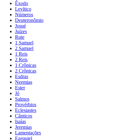
Êxodo
Levítico
Números
Deuteronômio
Josué
Juízes
Rute
1 Samuel
2 Samuel
1 Reis
2 Reis
1 Crônicas
2 Crônicas
Esdras
Neemias
Ester
Jó
Salmos
Provérbios
Eclesiastes
Cânticos
Isaías
Jeremias
Lamentações
Ezequiel