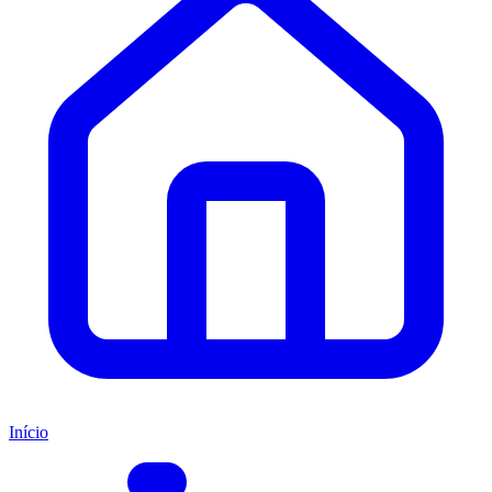
Início