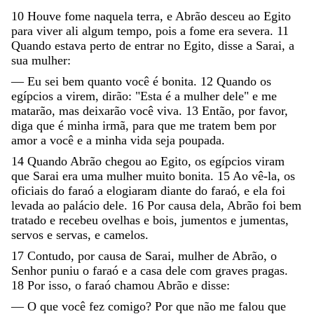
10
Houve
fome
naquela
terra
,
e
Abrão
desceu
ao
Egito
para
viver
ali
algum
tempo
,
pois
a
fome
era
severa
.
11
Quando
estava
perto
de
entrar
no
Egito
,
disse
a
Sarai
,
a
sua
mulher
:
—
Eu
sei
bem
quanto
você
é
bonita
.
12
Quando
os
egípcios
a
virem
,
dirão
:
"
Esta
é
a
mulher
dele
"
e
me
matarão
,
mas
deixarão
você
viva
.
13
Então
,
por
favor
,
diga
que
é
minha
irmã
,
para
que
me
tratem
bem
por
amor
a
você
e
a
minha
vida
seja
poupada
.
14
Quando
Abrão
chegou
ao
Egito
,
os
egípcios
viram
que
Sarai
era
uma
mulher
muito
bonita
.
15
Ao
vê-la
,
os
oficiais
do
faraó
a
elogiaram
diante
do
faraó
,
e
ela
foi
levada
ao
palácio
dele
.
16
Por
causa
dela
,
Abrão
foi
bem
tratado
e
recebeu
ovelhas
e
bois
,
jumentos
e
jumentas
,
servos
e
servas
,
e
camelos
.
17
Contudo
,
por
causa
de
Sarai
,
mulher
de
Abrão
,
o
Senhor
puniu
o
faraó
e
a
casa
dele
com
graves
pragas
.
18
Por
isso
,
o
faraó
chamou
Abrão
e
disse
:
—
O
que
você
fez
comigo
?
Por
que
não
me
falou
que