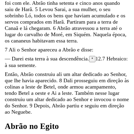
foi
com
ele
.
Abrão
tinha
setenta
e
cinco
anos
quando
saiu
de
Harã
.
5
Levou
Sarai
,
a
sua
mulher
,
o
seu
sobrinho
Ló
,
todos
os
bens
que
haviam
acumulado
e
os
servos
comprados
em
Harã
.
Partiram
para
a
terra
de
Canaã
e
lá
chegaram
.
6
Abrão
atravessou
a
terra
até
o
lugar
do
carvalho
de
Moré
,
em
Siquém
.
Naquela
época
,
os
cananeus
habitavam
essa
terra
.
7
Ali
o
Senhor
apareceu
a
Abrão
e
disse
:
—
Darei
esta
terra
à
sua
descendência
.
12.7
Hebraico:
*
à sua
semente.
Então
,
Abrão
construiu
ali
um
altar
dedicado
ao
Senhor
,
que
lhe
havia
aparecido
.
8
Dali
prosseguiu
em
direção
às
colinas
a
leste
de
Betel
,
onde
armou
acampamento
,
tendo
Betel
a
oeste
e
Ai
a
leste
.
Também
nesse
lugar
construiu
um
altar
dedicado
ao
Senhor
e
invocou
o
nome
do
Senhor
.
9
Depois
,
Abrão
partiu
e
seguiu
em
direção
ao
Neguebe
.
Abrão
no
Egito