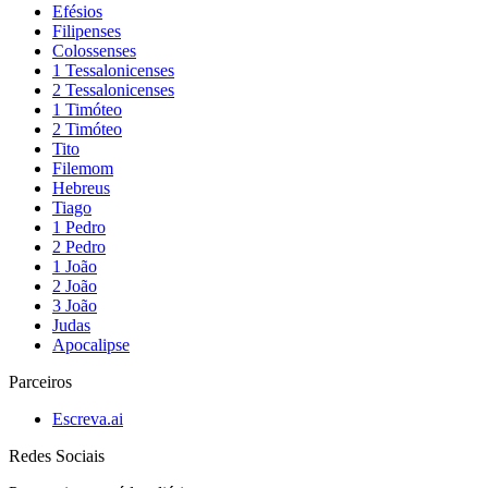
Efésios
Filipenses
Colossenses
1 Tessalonicenses
2 Tessalonicenses
1 Timóteo
2 Timóteo
Tito
Filemom
Hebreus
Tiago
1 Pedro
2 Pedro
1 João
2 João
3 João
Judas
Apocalipse
Parceiros
Escreva.ai
Redes Sociais