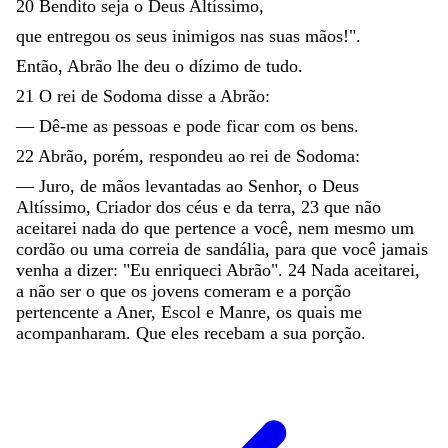
20
Bendito
seja
o
Deus
Altíssimo
,
que
entregou
os
seus
inimigos
nas
suas
mãos
!
"
.
Então
,
Abrão
lhe
deu
o
dízimo
de
tudo
.
21
O
rei
de
Sodoma
disse
a
Abrão
:
—
Dê-me
as
pessoas
e
pode
ficar
com
os
bens
.
22
Abrão
,
porém
,
respondeu
ao
rei
de
Sodoma
:
—
Juro
,
de
mãos
levantadas
ao
Senhor
,
o
Deus
Altíssimo
,
Criador
dos
céus
e
da
terra
,
23
que
não
aceitarei
nada
do
que
pertence
a
você
,
nem
mesmo
um
cordão
ou
uma
correia
de
sandália
,
para
que
você
jamais
venha
a
dizer
:
"
Eu
enriqueci
Abrão
"
.
24
Nada
aceitarei
,
a
não
ser
o
que
os
jovens
comeram
e
a
porção
pertencente
a
Aner
,
Escol
e
Manre
,
os
quais
me
acompanharam
.
Que
eles
recebam
a
sua
porção
.