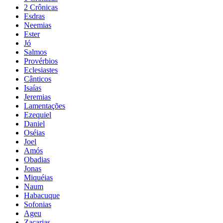
2 Crônicas
Esdras
Neemias
Ester
Jó
Salmos
Provérbios
Eclesiastes
Cânticos
Isaías
Jeremias
Lamentações
Ezequiel
Daniel
Oséias
Joel
Amós
Obadias
Jonas
Miquéias
Naum
Habacuque
Sofonias
Ageu
Zacarias