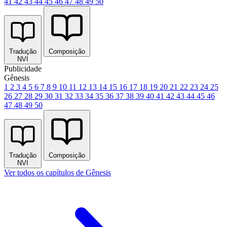
41
42
43
44
45
46
47
48
49
50
Tradução
Composição
NVI
Publicidade
Gênesis
1
2
3
4
5
6
7
8
9
10
11
12
13
14
15
16
17
18
19
20
21
22
23
24
25
26
27
28
29
30
31
32
33
34
35
36
37
38
39
40
41
42
43
44
45
46
47
48
49
50
Tradução
Composição
NVI
Ver todos os capítulos de Gênesis