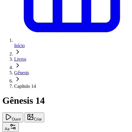
Início
Livros
Gênesis
Capítulo 14
Gênesis 14
Ouvir
Criar
Aa