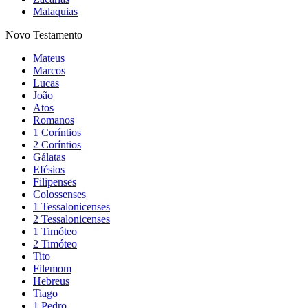
Malaquias
Novo Testamento
Mateus
Marcos
Lucas
João
Atos
Romanos
1 Coríntios
2 Coríntios
Gálatas
Efésios
Filipenses
Colossenses
1 Tessalonicenses
2 Tessalonicenses
1 Timóteo
2 Timóteo
Tito
Filemom
Hebreus
Tiago
1 Pedro