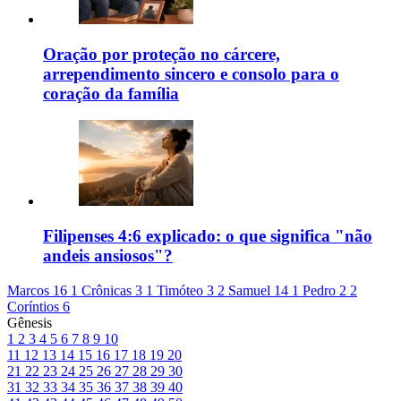
Oração por proteção no cárcere,
arrependimento sincero e consolo para o
coração da família
Filipenses 4:6 explicado: o que significa "não
andeis ansiosos"?
Marcos 16
1 Crônicas 3
1 Timóteo 3
2 Samuel 14
1 Pedro 2
2
Coríntios 6
Gênesis
1
2
3
4
5
6
7
8
9
10
11
12
13
14
15
16
17
18
19
20
21
22
23
24
25
26
27
28
29
30
31
32
33
34
35
36
37
38
39
40