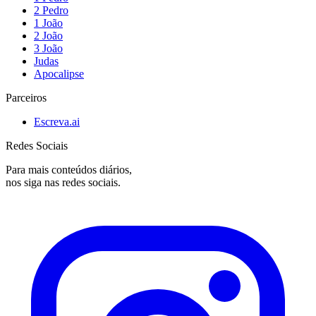
2 Pedro
1 João
2 João
3 João
Judas
Apocalipse
Parceiros
Escreva.ai
Redes Sociais
Para mais conteúdos diários,
nos siga nas redes sociais.