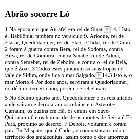
Abrão
socorre
Ló
1
Na
época
em
que
Anrafel
era
rei
de
Sinar
,
14.1
Isto
*
é, Babilônia; também no versículo 9.
Arioque
,
rei
de
Elasar
,
Quedorlaomer
,
rei
de
Elão
,
e
Tidal
,
rei
de
Goim
,
2
foram
à
guerra
contra
Bera
,
rei
de
Sodoma
,
contra
Birsa
,
rei
de
Gomorra
,
contra
Sinabe
,
rei
de
Admá
,
contra
Semeber
,
rei
de
Zeboim
,
e
contra
o
rei
de
Belá
,
que
é
Zoar
.
3
Todos
estes
juntaram
as
suas
tropas
no
vale
de
Sidim
,
onde
fica
o
mar
Salgado
.
14.3
Isto é, o
*
mar Morto.
4
Por
doze
anos
,
serviram
a
Quedorlaomer
;
no
décimo
terceiro
ano
,
porém
,
se
rebelaram
.
5
No
décimo
quarto
ano
,
Quedorlaomer
e
os
reis
aliados
a
ele
saíram
e
derrotaram
os
refains
em
Asterote-
Carnaim
,
os
zuzins
em
Hã
,
os
emins
em
Savé-
Quiriataim
6
e
os
horeus
desde
os
montes
de
Seir
até
El-
Parã
,
próximo
ao
deserto
.
7
Depois
,
voltaram
e
foram
para
En-Mispate
,
que
é
Cades
,
e
conquistaram
todo
o
território
dos
amalequitas
,
assim
como
o
dos
amorreus