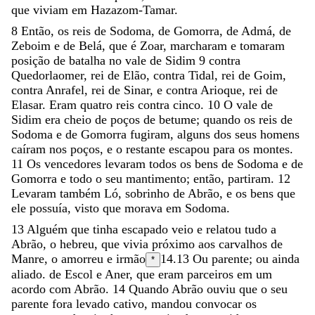
que
viviam
em
Hazazom-Tamar
.
8
Então
,
os
reis
de
Sodoma
,
de
Gomorra
,
de
Admá
,
de
Zeboim
e
de
Belá
,
que
é
Zoar
,
marcharam
e
tomaram
posição
de
batalha
no
vale
de
Sidim
9
contra
Quedorlaomer
,
rei
de
Elão
,
contra
Tidal
,
rei
de
Goim
,
contra
Anrafel
,
rei
de
Sinar
,
e
contra
Arioque
,
rei
de
Elasar
.
Eram
quatro
reis
contra
cinco
.
10
O
vale
de
Sidim
era
cheio
de
poços
de
betume
;
quando
os
reis
de
Sodoma
e
de
Gomorra
fugiram
,
alguns
dos
seus
homens
caíram
nos
poços
,
e
o
restante
escapou
para
os
montes
.
11
Os
vencedores
levaram
todos
os
bens
de
Sodoma
e
de
Gomorra
e
todo
o
seu
mantimento
;
então
,
partiram
.
12
Levaram
também
Ló
,
sobrinho
de
Abrão
,
e
os
bens
que
ele
possuía
,
visto
que
morava
em
Sodoma
.
13
Alguém
que
tinha
escapado
veio
e
relatou
tudo
a
Abrão
,
o
hebreu
,
que
vivia
próximo
aos
carvalhos
de
Manre
,
o
amorreu
e
irmão
14.13
Ou
parente
; ou ainda
*
aliado.
de
Escol
e
Aner
,
que
eram
parceiros
em
um
acordo
com
Abrão
.
14
Quando
Abrão
ouviu
que
o
seu
parente
fora
levado
cativo
,
mandou
convocar
os