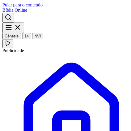
Pular para o conteúdo
Bíblia Online
Gênesis
14
NVI
Publicidade