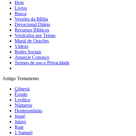
Hoje
Livros
Busca
Versões da Bíblia
Devocional Diário
Recursos Bíblicos
Versículos por Temas
Mural de Orações
Vídeos
Redes Sociais
Anuncie Conosco
Termos de uso e Privacidade
Antigo Testamento
Gênesis
Êxodo
Levítico
Números
Deuteronômio
Josué
Juízes
Rute
1 Samuel