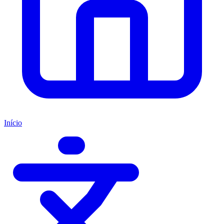
Início