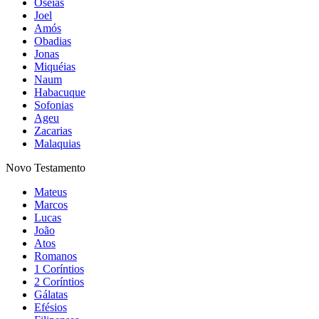
Oséias
Joel
Amós
Obadias
Jonas
Miquéias
Naum
Habacuque
Sofonias
Ageu
Zacarias
Malaquias
Novo Testamento
Mateus
Marcos
Lucas
João
Atos
Romanos
1 Coríntios
2 Coríntios
Gálatas
Efésios