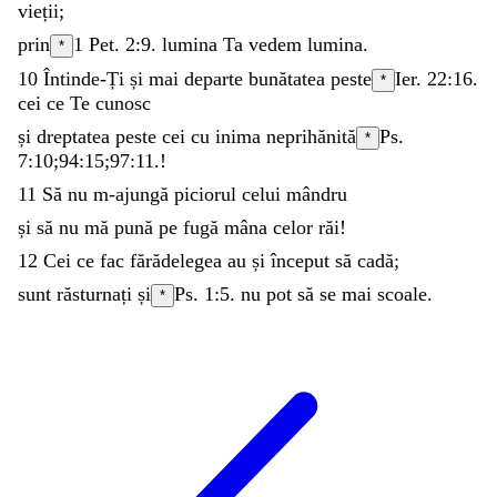
vieții
;
prin
1 Pet. 2:9
.
lumina
Ta
vedem
lumina
.
*
10
Întinde-Ți
și
mai
departe
bunătatea
peste
Ier. 22:16
.
*
cei
ce
Te
cunosc
și
dreptatea
peste
cei
cu
inima
neprihănită
Ps.
*
7:10
;
94:15
;
97:11
.
!
11
Să
nu
m-ajungă
piciorul
celui
mândru
și
să
nu
mă
pună
pe
fugă
mâna
celor
răi
!
12
Cei
ce
fac
fărădelegea
au
și
început
să
cadă
;
sunt
răsturnați
și
Ps. 1:5
.
nu
pot
să
se
mai
scoale
.
*