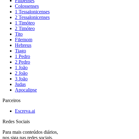
Filipenses
Colossenses
1 Tessalonicenses
2 Tessalonicenses
1 Timóteo
2 Timóteo
Tito
Filemom
Hebreus
Tiago
1 Pedro
2 Pedro
1 João
2 João
3 João
Judas
Apocalipse
Parceiros
Escreva.ai
Redes Sociais
Para mais conteúdos diários,
nos siga nas redes sociais.