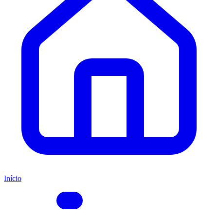
Início