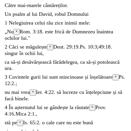
Către
mai-marele
cântăreților
.
Un
psalm
al
lui
David
,
robul
Domnului
1
Nelegiuirea
celui
rău
zice
inimii
mele
:
„
Nu
Rom. 3:18
.
este
frică
de
Dumnezeu
înaintea
*
ochilor
lui
.
"
2
Căci
se
măgulește
Deut. 29:19
.
Ps. 10:3
;
49:18
.
*
singur
în
ochii
lui
,
ca
să-și
desăvârșească
fărădelegea
,
ca
să-și
potolească
ura
.
3
Cuvintele
gurii
lui
sunt
mincinoase
și
înșelătoare
Ps.
*
12:2
.
;
nu
mai
vrea
Ier. 4:22
.
să
lucreze
cu
înțelepciune
și
să
*
facă
binele
.
4
În
așternutul
lui
se
gândește
la
răutate
Prov.
*
4:16
.
Mica 2:1
.
,
stă
pe
Is. 65:2
.
o
cale
care
nu
este
bună
*