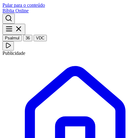
Pular para o conteúdo
Bíblia Online
Psalmul
36
VDC
Publicidade