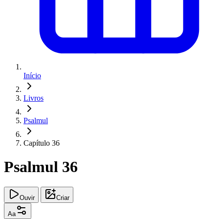
Início
Livros
Psalmul
Capítulo 36
Psalmul 36
Ouvir
Criar
Aa