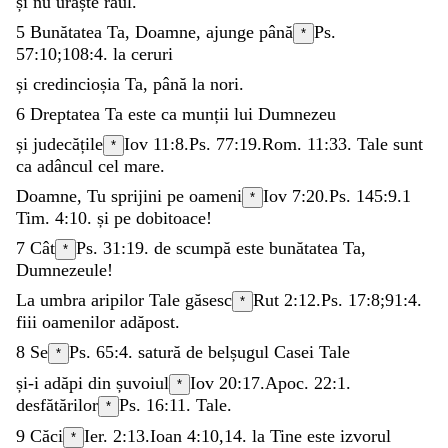
și
nu
urăște
răul
.
5
Bunătatea
Ta
,
Doamne
,
ajunge
până
Ps.
*
57:10
;
108:4
.
la
ceruri
și
credincioșia
Ta
,
până
la
nori
.
6
Dreptatea
Ta
este
ca
munții
lui
Dumnezeu
și
judecățile
Iov 11:8
.
Ps. 77:19
.
Rom. 11:33
.
Tale
sunt
*
ca
adâncul
cel
mare
.
Doamne
,
Tu
sprijini
pe
oameni
Iov 7:20
.
Ps. 145:9
.
1
*
Tim. 4:10
.
și
pe
dobitoace
!
7
Cât
Ps. 31:19
.
de
scumpă
este
bunătatea
Ta
,
*
Dumnezeule
!
La
umbra
aripilor
Tale
găsesc
Rut 2:12
.
Ps. 17:8
;
91:4
.
*
fiii
oamenilor
adăpost
.
8
Se
Ps. 65:4
.
satură
de
belșugul
Casei
Tale
*
și-i
adăpi
din
șuvoiul
Iov 20:17
.
Apoc. 22:1
.
*
desfătărilor
Ps. 16:11
.
Tale
.
*
9
Căci
Ier. 2:13
.
Ioan 4:10
,
14
.
la
Tine
este
izvorul
*