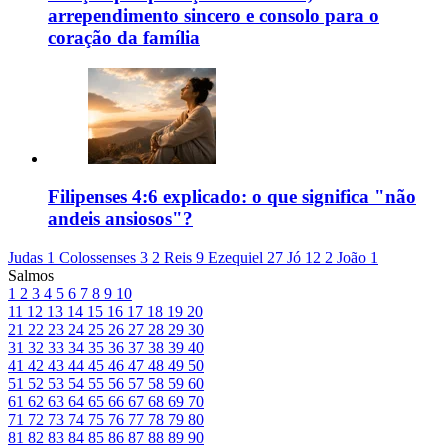
arrependimento sincero e consolo para o
coração da família
Filipenses 4:6 explicado: o que significa "não
andeis ansiosos"?
Judas 1
Colossenses 3
2 Reis 9
Ezequiel 27
Jó 12
2 João 1
Salmos
1
2
3
4
5
6
7
8
9
10
11
12
13
14
15
16
17
18
19
20
21
22
23
24
25
26
27
28
29
30
31
32
33
34
35
36
37
38
39
40
41
42
43
44
45
46
47
48
49
50
51
52
53
54
55
56
57
58
59
60
61
62
63
64
65
66
67
68
69
70
71
72
73
74
75
76
77
78
79
80
81
82
83
84
85
86
87
88
89
90