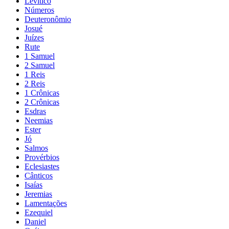
Levítico
Números
Deuteronômio
Josué
Juízes
Rute
1 Samuel
2 Samuel
1 Reis
2 Reis
1 Crônicas
2 Crônicas
Esdras
Neemias
Ester
Jó
Salmos
Provérbios
Eclesiastes
Cânticos
Isaías
Jeremias
Lamentações
Ezequiel
Daniel