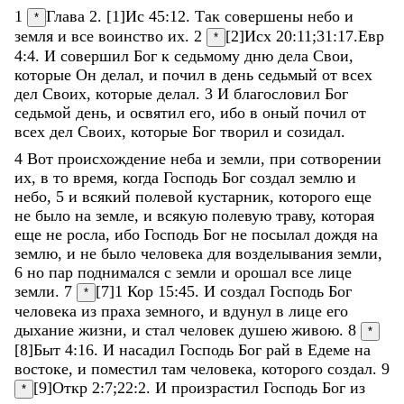
1
Глава 2. [1]
Ис 45:12
.
Так
совершены
небо
и
*
земля
и
все
воинство
их
.
2
[2]
Исх 20:11
;
31:17
.
Евр
*
4:4
.
И
совершил
Бог
к
седьмому
дню
дела
Свои
,
которые
Он
делал
,
и
почил
в
день
седьмый
от
всех
дел
Своих
,
которые
делал
.
3
И
благословил
Бог
седьмой
день
,
и
освятил
его
,
ибо
в
оный
почил
от
всех
дел
Своих
,
которые
Бог
творил
и
созидал
.
4
Вот
происхождение
неба
и
земли
,
при
сотворении
их
,
в
то
время
,
когда
Господь
Бог
создал
землю
и
небо
,
5
и
всякий
полевой
кустарник
,
которого
еще
не
было
на
земле
,
и
всякую
полевую
траву
,
которая
еще
не
росла
,
ибо
Господь
Бог
не
посылал
дождя
на
землю
,
и
не
было
человека
для
возделывания
земли
,
6
но
пар
поднимался
с
земли
и
орошал
все
лице
земли
.
7
[7]
1 Кор 15:45
.
И
создал
Господь
Бог
*
человека
из
праха
земного
,
и
вдунул
в
лице
его
дыхание
жизни
,
и
стал
человек
душею
живою
.
8
*
[8]
Быт 4:16
.
И
насадил
Господь
Бог
рай
в
Едеме
на
востоке
,
и
поместил
там
человека
,
которого
создал
.
9
[9]
Откр 2:7
;
22:2
.
И
произрастил
Господь
Бог
из
*