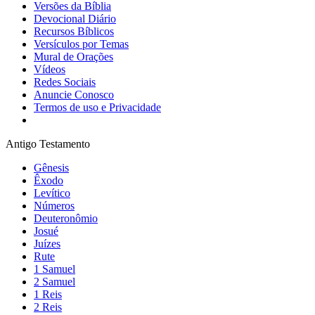
Versões da Bíblia
Devocional Diário
Recursos Bíblicos
Versículos por Temas
Mural de Orações
Vídeos
Redes Sociais
Anuncie Conosco
Termos de uso e Privacidade
Antigo Testamento
Gênesis
Êxodo
Levítico
Números
Deuteronômio
Josué
Juízes
Rute
1 Samuel
2 Samuel
1 Reis
2 Reis