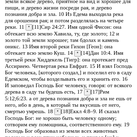
земли
всякое
дерево
,
приятное
на
вид
и
хорошее
для
пищи
,
и
дерево
жизни
посреди
рая
,
и
дерево
познания
добра
и
зла
.
10
Из
Едема
выходила
река
для
орошения
рая
;
и
потом
разделялась
на
четыре
реки
.
11
[11]
Сир 24:27
.
Имя
одной
Фисон
:
она
*
обтекает
всю
землю
Хавила
,
ту
,
где
золото
;
12
и
золото
той
земли
хорошее
;
там
бдолах
и
камень
оникс
.
13
Имя
второй
реки
Гихон
[
Геон
]
:
она
обтекает
всю
землю
Куш
.
14
[14]
Дан 10:4
.
Имя
*
третьей
реки
Хиддекель
[
Тигр
]
:
она
протекает
пред
Ассириею
.
Четвертая
река
Евфрат
.
15
И
взял
Господь
Бог
человека
,
[
которого
создал
,
]
и
поселил
его
в
саду
Едемском
,
чтобы
возделывать
его
и
хранить
его
.
16
И
заповедал
Господь
Бог
человеку
,
говоря
:
от
всякого
дерева
в
саду
ты
будешь
есть
,
17
[17]
Рим
*
5:12
;
6:23
.
а
от
дерева
познания
добра
и
зла
не
ешь
от
него
,
ибо
в
день
,
в
который
ты
вкусишь
от
него
,
смертью
умрешь
.
18
[18]
Еккл 4:8–9
.
И
сказал
*
Господь
Бог
:
не
хорошо
быть
человеку
одному
;
сотворим
ему
помощника
,
соответственного
ему
.
19
Господь
Бог
образовал
из
земли
всех
животных