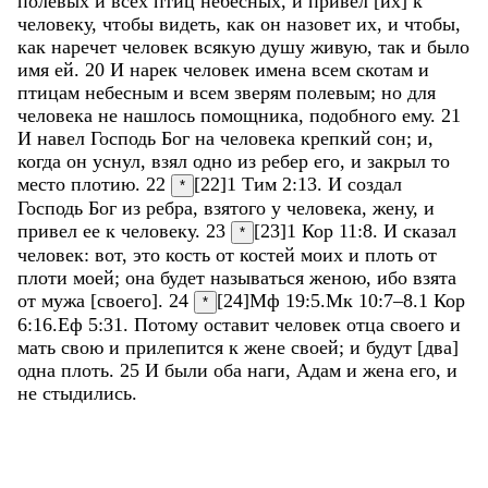
полевых
и
всех
птиц
небесных
,
и
привел
[
их
]
к
человеку
,
чтобы
видеть
,
как
он
назовет
их
,
и
чтобы
,
как
наречет
человек
всякую
душу
живую
,
так
и
было
имя
ей
.
20
И
нарек
человек
имена
всем
скотам
и
птицам
небесным
и
всем
зверям
полевым
;
но
для
человека
не
нашлось
помощника
,
подобного
ему
.
21
И
навел
Господь
Бог
на
человека
крепкий
сон
;
и
,
когда
он
уснул
,
взял
одно
из
ребер
его
,
и
закрыл
то
место
плотию
.
22
[22]
1 Тим 2:13
.
И
создал
*
Господь
Бог
из
ребра
,
взятого
у
человека
,
жену
,
и
привел
ее
к
человеку
.
23
[23]
1 Кор 11:8
.
И
сказал
*
человек
:
вот
,
это
кость
от
костей
моих
и
плоть
от
плоти
моей
;
она
будет
называться
женою
,
ибо
взята
от
мужа
[
своего
]
.
24
[24]
Мф 19:5
.
Мк 10:7–8
.
1 Кор
*
6:16
.
Еф 5:31
.
Потому
оставит
человек
отца
своего
и
мать
свою
и
прилепится
к
жене
своей
;
и
будут
[
два
]
одна
плоть
.
25
И
были
оба
наги
,
Адам
и
жена
его
,
и
не
стыдились
.