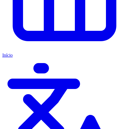
Início