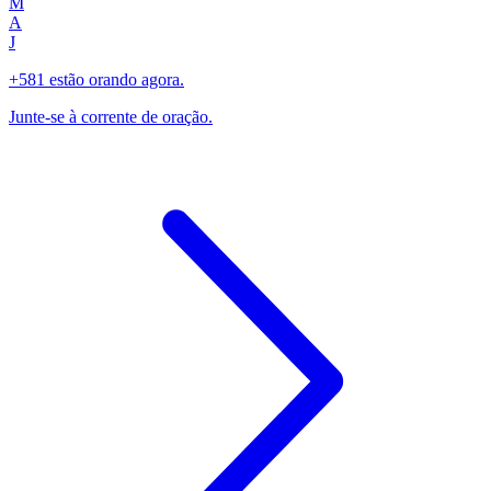
M
A
J
+581 estão orando agora.
Junte-se à corrente de oração.