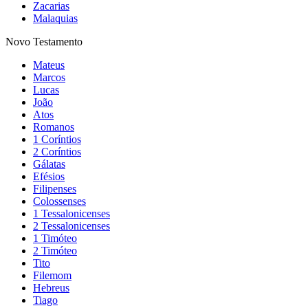
Zacarias
Malaquias
Novo Testamento
Mateus
Marcos
Lucas
João
Atos
Romanos
1 Coríntios
2 Coríntios
Gálatas
Efésios
Filipenses
Colossenses
1 Tessalonicenses
2 Tessalonicenses
1 Timóteo
2 Timóteo
Tito
Filemom
Hebreus
Tiago