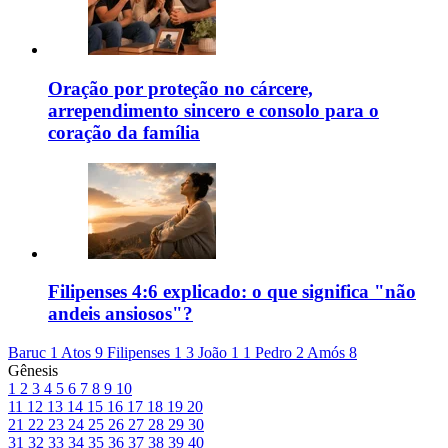
Oração por proteção no cárcere,
arrependimento sincero e consolo para o
coração da família
Filipenses 4:6 explicado: o que significa "não
andeis ansiosos"?
Baruc 1
Atos 9
Filipenses 1
3 João 1
1 Pedro 2
Amós 8
Gênesis
1
2
3
4
5
6
7
8
9
10
11
12
13
14
15
16
17
18
19
20
21
22
23
24
25
26
27
28
29
30
31
32
33
34
35
36
37
38
39
40