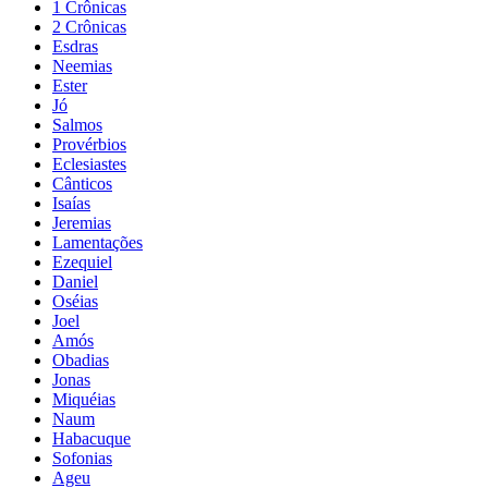
1 Crônicas
2 Crônicas
Esdras
Neemias
Ester
Jó
Salmos
Provérbios
Eclesiastes
Cânticos
Isaías
Jeremias
Lamentações
Ezequiel
Daniel
Oséias
Joel
Amós
Obadias
Jonas
Miquéias
Naum
Habacuque
Sofonias
Ageu