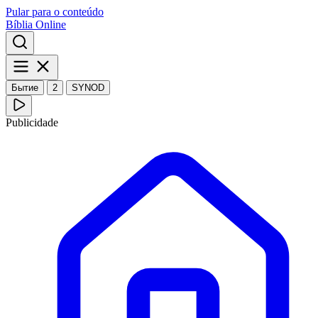
Pular para o conteúdo
Bíblia Online
Бытие
2
SYNOD
Publicidade