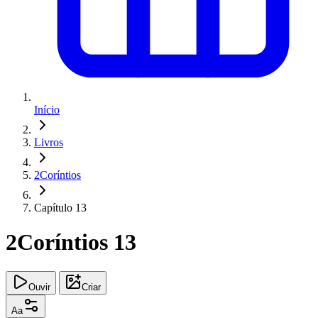
Início
Livros
2Coríntios
Capítulo 13
2Coríntios 13
Ouvir
Criar
Aa