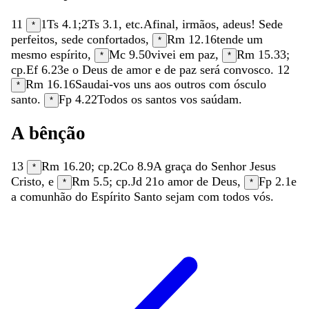
11
1Ts 4.1
;
2Ts 3.1
, etc.
Afinal
,
irmãos
,
adeus
!
Sede
*
perfeitos
,
sede
confortados
,
Rm 12.16
tende
um
*
mesmo
espírito
,
Mc 9.50
vivei
em
paz
,
Rm 15.33
;
*
*
cp.
Ef 6.23
e
o
Deus
de
amor
e
de
paz
será
convosco
.
12
Rm 16.16
Saudai-vos
uns
aos
outros
com
ósculo
*
santo
.
Fp 4.22
Todos
os
santos
vos
saúdam
.
*
A
bênção
13
Rm 16.20
; cp.
2Co 8.9
A
graça
do
Senhor
Jesus
*
Cristo
,
e
Rm 5.5
; cp.
Jd 21
o
amor
de
Deus
,
Fp 2.1
e
*
*
a
comunhão
do
Espírito
Santo
sejam
com
todos
vós
.