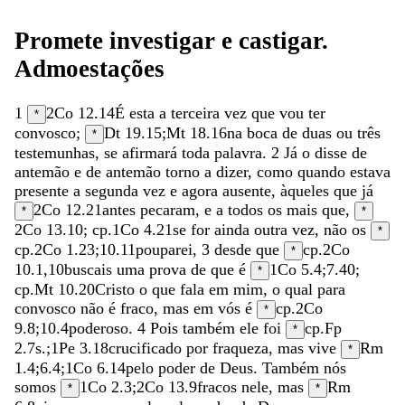
Promete
investigar
e
castigar
.
Admoestações
1
2Co 12.14
É
esta
a
terceira
vez
que
vou
ter
*
convosco
;
Dt 19.15
;
Mt 18.16
na
boca
de
duas
ou
três
*
testemunhas
,
se
afirmará
toda
palavra
.
2
Já
o
disse
de
antemão
e
de
antemão
torno
a
dizer
,
como
quando
estava
presente
a
segunda
vez
e
agora
ausente
,
àqueles
que
já
2Co 12.21
antes
pecaram
,
e
a
todos
os
mais
que
,
*
*
2Co 13.10
; cp.
1Co 4.21
se
for
ainda
outra
vez
,
não
os
*
cp.
2Co 1.23
;
10.11
pouparei
,
3
desde
que
cp.
2Co
*
10.1
,
10
buscais
uma
prova
de
que
é
1Co 5.4
;
7.40
;
*
cp.
Mt 10.20
Cristo
o
que
fala
em
mim
,
o
qual
para
convosco
não
é
fraco
,
mas
em
vós
é
cp.
2Co
*
9.8
;
10.4
poderoso
.
4
Pois
também
ele
foi
cp.
Fp
*
2.7
s.;
1Pe 3.18
crucificado
por
fraqueza
,
mas
vive
Rm
*
1.4
;
6.4
;
1Co 6.14
pelo
poder
de
Deus
.
Também
nós
somos
1Co 2.3
;
2Co 13.9
fracos
nele
,
mas
Rm
*
*