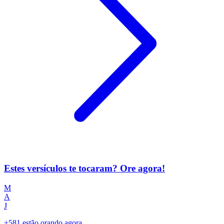
Estes versículos te tocaram? Ore agora!
M
A
J
+581 estão orando agora.