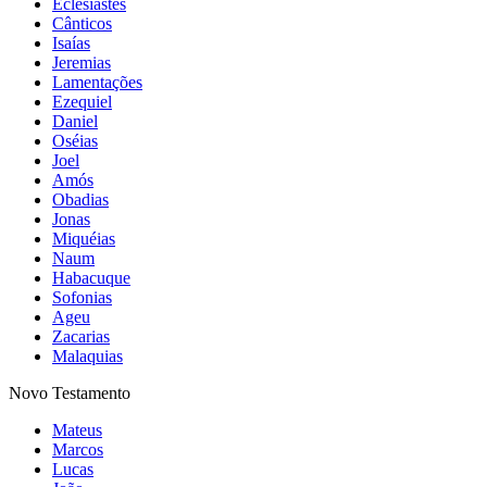
Eclesiastes
Cânticos
Isaías
Jeremias
Lamentações
Ezequiel
Daniel
Oséias
Joel
Amós
Obadias
Jonas
Miquéias
Naum
Habacuque
Sofonias
Ageu
Zacarias
Malaquias
Novo Testamento
Mateus
Marcos
Lucas