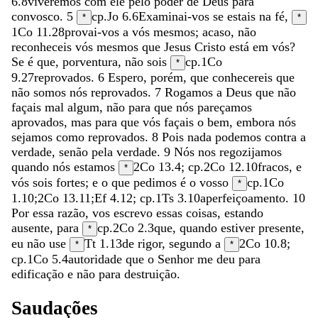
6.8
viveremos
com
ele
pelo
poder
de
Deus
para
convosco
.
5
cp.
Jo 6.6
Examinai-vos
se
estais
na
fé
,
*
*
1Co 11.28
provai-vos
a
vós
mesmos
;
acaso
,
não
reconheceis
vós
mesmos
que
Jesus
Cristo
está
em
vós
?
Se
é
que
,
porventura
,
não
sois
cp.
1Co
*
9.27
reprovados
.
6
Espero
,
porém
,
que
conhecereis
que
não
somos
nós
reprovados
.
7
Rogamos
a
Deus
que
não
façais
mal
algum
,
não
para
que
nós
pareçamos
aprovados
,
mas
para
que
vós
façais
o
bem
,
embora
nós
sejamos
como
reprovados
.
8
Pois
nada
podemos
contra
a
verdade
,
senão
pela
verdade
.
9
Nós
nos
regozijamos
quando
nós
estamos
2Co 13.4
; cp.
2Co 12.10
fracos
,
e
*
vós
sois
fortes
;
e
o
que
pedimos
é
o
vosso
cp.
1Co
*
1.10
;
2Co 13.11
;
Ef 4.12
; cp.
1Ts 3.10
aperfeiçoamento
.
10
Por
essa
razão
,
vos
escrevo
essas
coisas
,
estando
ausente
,
para
cp.
2Co 2.3
que
,
quando
estiver
presente
,
*
eu
não
use
Tt 1.13
de
rigor
,
segundo
a
2Co 10.8
;
*
*
cp.
1Co 5.4
autoridade
que
o
Senhor
me
deu
para
edificação
e
não
para
destruição
.
Saudações