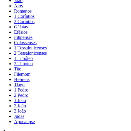
João
Atos
Romanos
1 Coríntios
2 Coríntios
Gálatas
Efésios
Filipenses
Colossenses
1 Tessalonicenses
2 Tessalonicenses
1 Timóteo
2 Timóteo
Tito
Filemom
Hebreus
Tiago
1 Pedro
2 Pedro
1 João
2 João
3 João
Judas
Apocalipse