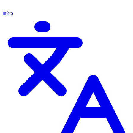
Início