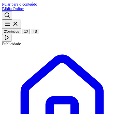
Pular para o conteúdo
Bíblia Online
2Coríntios
13
TB
Publicidade