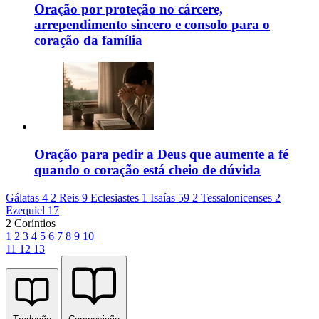
Oração por proteção no cárcere,
arrependimento sincero e consolo para o
coração da família
Oração para pedir a Deus que aumente a fé
quando o coração está cheio de dúvida
Gálatas 4
2 Reis 9
Eclesiastes 1
Isaías 59
2 Tessalonicenses 2
Ezequiel 17
2 Coríntios
1
2
3
4
5
6
7
8
9
10
11
12
13