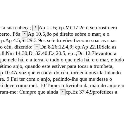
re
a
sua
cabeça
;
Ap 1.16
; cp.
Mt 17.2
e
o
seu
rosto
era
*
berto
.
Pôs
Ap 10.5
,
8
o
pé
direito
sobre
o
mar
;
e
o
*
cp.
Ap 4.5
;
Sl 29.3-9
os
sete
trovões
fizeram
soar
as
suas
do
céu
,
dizendo
:
Dn 8.26
;
12.4
,
9
; cp.
Ap 22.10
Sela
as
*
.8
;
Nm 14.30
;
Dt 32.40
;
Ez 20.5
, etc.;
Dn 12.7
levantou
a
que
nele
há
,
e
a
terra
,
e
tudo
o
que
nela
há
,
e
o
mar
,
e
tudo
sétimo
anjo
,
quando
este
estiver
para
tocar
a
trombeta
,
p 10.4
A
voz
que
eu
ouvi
do
céu
,
tornei
a
ouvi-la
falando
ra
.
9
Fui
ter
com
o
anjo
,
pedindo-lhe
que
me
desse
o
rá
doce
como
mel
.
10
Tomei
o
livrinho
da
mão
do
anjo
e
o
eram-me
:
Cumpre
que
ainda
cp.
Ez 37.4
,
9
profetizes
a
*