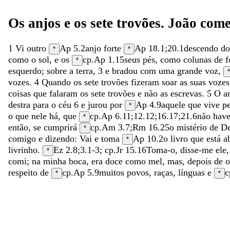
Os
anjos
e
os
sete
trovões
.
João
com
1
Vi
outro
Ap 5.2
anjo
forte
Ap 18.1
;
20.1
descendo
d
*
*
como
o
sol
,
e
os
cp.
Ap 1.15
seus
pés
,
como
colunas
de
f
*
esquerdo
;
sobre
a
terra
,
3
e
bradou
com
uma
grande
voz
,
*
vozes
.
4
Quando
os
sete
trovões
fizeram
soar
as
suas
vozes
coisas
que
falaram
os
sete
trovões
e
não
as
escrevas
.
5
O
a
destra
para
o
céu
6
e
jurou
por
Ap 4.9
aquele
que
vive
p
*
o
que
nele
há
,
que
cp.
Ap 6.11
;
12.12
;
16.17
;
21.6
não
hav
*
então
,
se
cumprirá
cp.
Am 3.7
;
Rm 16.25
o
mistério
de
D
*
comigo
e
dizendo
:
Vai
e
toma
Ap 10.2
o
livro
que
está
a
*
livrinho
.
Ez 2.8
;
3.1-3
; cp.
Jr 15.16
Toma-o
,
disse-me
ele
*
comi
;
na
minha
boca
,
era
doce
como
mel
,
mas
,
depois
de
respeito
de
cp.
Ap 5.9
muitos
povos
,
raças
,
línguas
e
c
*
*