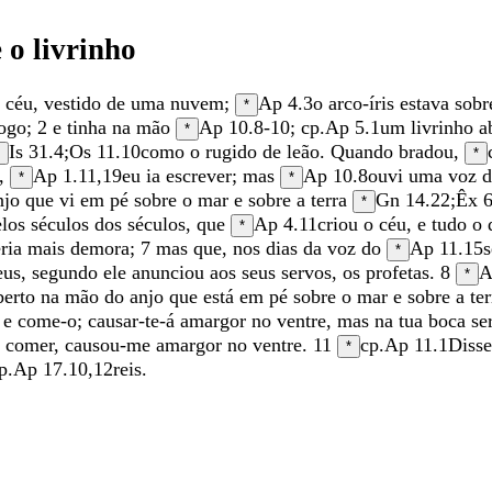
e
o
livrinho
o
céu
,
vestido
de
uma
nuvem
;
Ap 4.3
o
arco-íris
estava
sob
*
ogo
;
2
e
tinha
na
mão
Ap 10.8-10
; cp.
Ap 5.1
um
livrinho
a
*
Is 31.4
;
Os 11.10
como
o
rugido
de
leão
.
Quando
bradou
,
*
,
Ap 1.11
,
19
eu
ia
escrever
;
mas
Ap 10.8
ouvi
uma
voz
*
*
njo
que
vi
em
pé
sobre
o
mar
e
sobre
a
terra
Gn 14.22
;
Êx 6
*
elos
séculos
dos
séculos
,
que
Ap 4.11
criou
o
céu
,
e
tudo
o
*
eria
mais
demora
;
7
mas
que
,
nos
dias
da
voz
do
Ap 11.15
*
eus
,
segundo
ele
anunciou
aos
seus
servos
,
os
profetas
.
8
A
*
berto
na
mão
do
anjo
que
está
em
pé
sobre
o
mar
e
sobre
a
ter
,
e
come-o
;
causar-te-á
amargor
no
ventre
,
mas
na
tua
boca
se
o
comer
,
causou-me
amargor
no
ventre
.
11
cp.
Ap 11.1
Diss
*
p.
Ap 17.10
,
12
reis
.