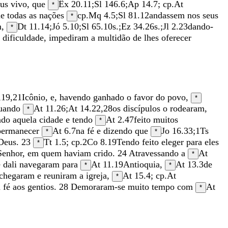
us
vivo
,
que
Êx 20.11
;
Sl 146.6
;
Ap 14.7
; cp.
At
*
ue
todas
as
nações
cp.
Mq 4.5
;
Sl 81.12
andassem
nos
seus
*
m
,
Dt 11.14
;
Jó 5.10
;
Sl 65.10
s.;
Ez 34.26
s.;
Jl 2.23
dando-
*
m
dificuldade
,
impediram
a
multidão
de
lhes
oferecer
,
19
,
21
Icônio
,
e
,
havendo
ganhado
o
favor
do
povo
,
*
uando
At 11.26
;
At 14.22
,
28
os
discípulos
o
rodearam
,
*
ndo
aquela
cidade
e
tendo
At 2.47
feito
muitos
*
permanecer
At 6.7
na
fé
e
dizendo
que
Jo 16.33
;
1Ts
*
*
Deus
.
23
Tt 1.5
; cp.
2Co 8.19
Tendo
feito
eleger
para
eles
*
Senhor
,
em
quem
haviam
crido
.
24
Atravessando
a
At
*
e
dali
navegaram
para
At 11.19
Antioquia
,
At 13.3
de
*
*
chegaram
e
reuniram
a
igreja
,
At 15.4
; cp.
At
*
a
fé
aos
gentios
.
28
Demoraram-se
muito
tempo
com
At
*