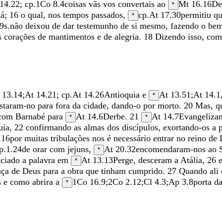
14.22
; cp.
1Co 8.4
coisas
vãs
vos
convertais
ao
Mt 16.16
De
*
há
;
16
o
qual
,
nos
tempos
passados
,
cp.
At 17.30
permitiu
q
*
9
s.
não
deixou
de
dar
testemunho
de
si
mesmo
,
fazendo
o
be
s
corações
de
mantimentos
e
de
alegria
.
18
Dizendo
isso
,
co
 13.14
;
At 14.21
; cp.
At 14.26
Antioquia
e
At 13.51
;
At 14.1
*
astaram-no
para
fora
da
cidade
,
dando-o
por
morto
.
20
Mas
,
q
com
Barnabé
para
At 14.6
Derbe
.
21
At 14.7
Evangeliza
*
*
uia
,
22
confirmando
as
almas
dos
discípulos
,
exortando-os
a
.16
por
muitas
tribulações
nos
é
necessário
entrar
no
reino
de
p.
1.24
de
orar
com
jejuns
,
At 20.32
encomendaram-nos
ao
*
nciado
a
palavra
em
At 13.13
Perge
,
desceram
a
Atália
,
26
*
aça
de
Deus
para
a
obra
que
tinham
cumprido
.
27
Quando
ali
s
e
como
abrira
a
1Co 16.9
;
2Co 2.12
;
Cl 4.3
;
Ap 3.8
porta
d
*