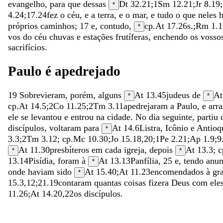
evangelho
,
para
que
dessas
Dt 32.21
;
1Sm 12.21
;
Jr 8.19
;
*
4.24
;
17.24
fez
o
céu
,
e
a
terra
,
e
o
mar
,
e
tudo
o
que
neles
próprios
caminhos
;
17
e
,
contudo
,
cp.
At 17.26
s.;
Rm 1.1
*
vos
do
céu
chuvas
e
estações
frutíferas
,
enchendo
os
vosso
sacrifícios
.
Paulo
é
apedrejado
19
Sobrevieram
,
porém
,
alguns
At 13.45
judeus
de
At
*
*
cp.
At 14.5
;
2Co 11.25
;
2Tm 3.11
apedrejaram
a
Paulo
,
e
arr
ele
se
levantou
e
entrou
na
cidade
.
No
dia
seguinte
,
partiu
discípulos
,
voltaram
para
At 14.6
Listra
,
Icônio
e
Antioq
*
3.3
;
2Tm 3.12
; cp.
Mc 10.30
;
Jo 15.18
,
20
;
1Pe 2.21
;
Ap 1.9
;
9
At 11.30
presbíteros
em
cada
igreja
,
depois
At 13.3
; c
*
*
13.14
Pisídia
,
foram
à
At 13.13
Panfília
,
25
e
,
tendo
anu
*
onde
haviam
sido
At 15.40
;
At 11.23
encomendados
à
gr
*
15.3
,
12
;
21.19
contaram
quantas
coisas
fizera
Deus
com
ele
11.26
;
At 14.20
,
22
os
discípulos
.