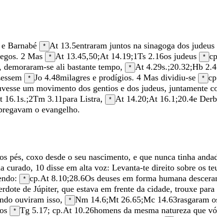
o
e
Barnabé
At 13.5
entraram
juntos
na
sinagoga
dos
judeus
*
regos
.
2
Mas
At 13.45
,
50
;
At 14.19
;
1Ts 2.16
os
judeus
cp
*
*
,
demoraram-se
ali
bastante
tempo
,
At 4.29
s.;
20.32
;
Hb 2.4
*
zessem
Jo 4.48
milagres
e
prodígios
.
4
Mas
dividiu-se
cp
*
*
uvesse
um
movimento
dos
gentios
e
dos
judeus
,
juntamente
c
t 16.1
s.;
2Tm 3.11
para
Listra
,
At 14.20
;
At 16.1
;
20.4
e
Derb
*
pregavam
o
evangelho
.
os
pés
,
coxo
desde
o
seu
nascimento
,
e
que
nunca
tinha
anda
ia
curado
,
10
disse
em
alta
voz
:
Levanta-te
direito
sobre
os
te
endo
:
cp.
At 8.10
;
28.6
Os
deuses
em
forma
humana
descer
*
erdote
de
Júpiter
,
que
estava
em
frente
da
cidade
,
trouxe
para
ando
ouviram
isso
,
Nm 14.6
;
Mt 26.65
;
Mc 14.63
rasgaram
o
*
os
Tg 5.17
; cp.
At 10.26
homens
da
mesma
natureza
que
v
*