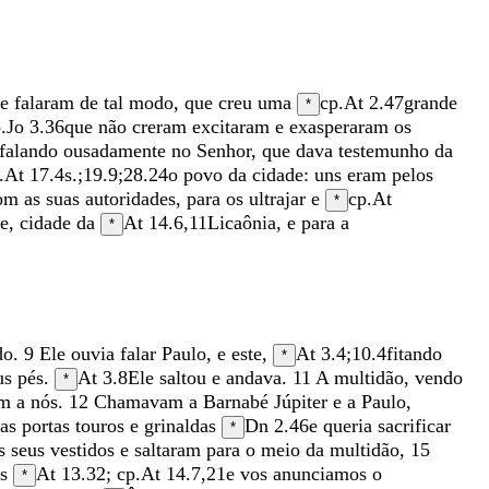
e
falaram
de
tal
modo
,
que
creu
uma
cp.
At 2.47
grande
*
.
Jo 3.36
que
não
creram
excitaram
e
exasperaram
os
falando
ousadamente
no
Senhor
,
que
dava
testemunho
da
.
At 17.4
s.;
19.9
;
28.24
o
povo
da
cidade
:
uns
eram
pelos
om
as
suas
autoridades
,
para
os
ultrajar
e
cp.
At
*
e
,
cidade
da
At 14.6
,
11
Licaônia
,
e
para
a
*
do
.
9
Ele
ouvia
falar
Paulo
,
e
este
,
At 3.4
;
10.4
fitando
*
us
pés
.
At 3.8
Ele
saltou
e
andava
.
11
A
multidão
,
vendo
*
am
a
nós
.
12
Chamavam
a
Barnabé
Júpiter
e
a
Paulo
,
as
portas
touros
e
grinaldas
Dn 2.46
e
queria
sacrificar
*
s
seus
vestidos
e
saltaram
para
o
meio
da
multidão
,
15
ós
At 13.32
; cp.
At 14.7
,
21
e
vos
anunciamos
o
*