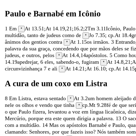
Paulo
e
Barnabé
em
Icônio
1
Em
At 13.51
;
At 14.19
,
21
;
16.2
;
2Tm 3.11
Icônio
,
Paul
*
multidão
,
tanto
de
judeus
como
de
Jo 7.35
; cp.
At 18.4
g
*
ânimos
dos
gentios
contra
At 1.15
os
irmãos
.
3
Entrando
*
palavra
da
sua
graça
,
concedendo
que
por
mãos
deles
se
fi
judeus
,
e
outros
,
pelos
At 14.4
,
14
apóstolos
.
5
Como
ho
*
14.19
apedrejar
,
6
eles
,
sabendo-o
,
fugiram
At 14.8
,
21
;
A
*
circunvizinhança
7
e
ali
At 14.21
;
At 16.10
; cp.
At 14.15
*
A
cura
de
um
coxo
em
Listra
8
Em
Listra
,
estava
sentado
At 3.2
um
homem
aleijado
d
*
nele
os
olhos
e
vendo
que
tinha
cp.
Mt 9.28
fé
de
que
ser
*
o
que
Paulo
fizera
,
levantou
a
voz
em
língua
licaônica
,
diz
Mercúrio
,
porque
era
este
quem
dirigia
a
palavra
.
13
O
sac
com
a
multidão
.
14
Mas
os
apóstolos
Barnabé
e
Paulo
,
qu
clamando
:
Senhores
,
por
que
fazeis
isso
?
Nós
também
som