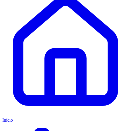
Início