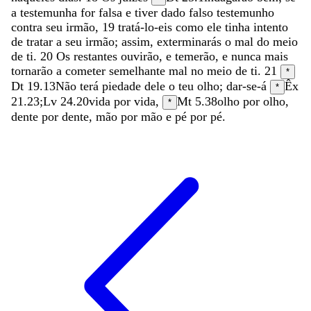
a
testemunha
for
falsa
e
tiver
dado
falso
testemunho
contra
seu
irmão
,
19
tratá-lo-eis
como
ele
tinha
intento
de
tratar
a
seu
irmão
;
assim
,
exterminarás
o
mal
do
meio
de
ti
.
20
Os
restantes
ouvirão
,
e
temerão
,
e
nunca
mais
tornarão
a
cometer
semelhante
mal
no
meio
de
ti
.
21
*
Dt 19.13
Não
terá
piedade
dele
o
teu
olho
;
dar-se-á
Êx
*
21.23
;
Lv 24.20
vida
por
vida
,
Mt 5.38
olho
por
olho
,
*
dente
por
dente
,
mão
por
mão
e
pé
por
pé
.