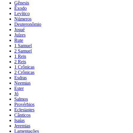
Gênesis
Êxodo
Levítico
Números
Deuteronômio
Josué
Juízes
Rute
1 Samuel
2 Samuel
1 Reis
2 Reis
1 Crônicas
2 Crônicas
Esdras
Neemias
Ester
Jó
Salmos
Provérbios
Eclesiastes
Cânticos
Isaías
Jeremias
Lamentações