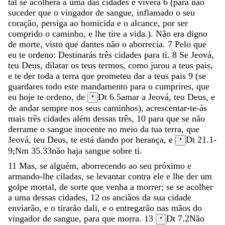
tal
se
acolherá
a
uma
das
cidades
e
viverá
6
(
para
não
suceder
que
o
vingador
de
sangue
,
inflamado
o
seu
coração
,
persiga
ao
homicida
e
o
alcance
,
por
ser
comprido
o
caminho
,
e
lhe
tire
a
vida
.
)
.
Não
era
digno
de
morte
,
visto
que
dantes
não
o
aborrecia
.
7
Pelo
que
eu
te
ordeno
:
Destinarás
três
cidades
para
ti
.
8
Se
Jeová
,
teu
Deus
,
dilatar
os
teus
termos
,
como
jurou
a
teus
pais
,
e
te
der
toda
a
terra
que
prometeu
dar
a
teus
pais
9
(
se
guardares
todo
este
mandamento
para
o
cumprires
,
que
eu
hoje
te
ordeno
,
de
Dt 6.5
amar
a
Jeová
,
teu
Deus
,
e
*
de
andar
sempre
nos
seus
caminhos
)
,
acrescentar-te-ás
mais
três
cidades
além
dessas
três
,
10
para
que
se
não
derrame
o
sangue
inocente
no
meio
da
tua
terra
,
que
Jeová
,
teu
Deus
,
te
está
dando
por
herança
,
e
Dt 21.1-
*
9
;
Nm 35.33
não
haja
sangue
sobre
ti
.
11
Mas
,
se
alguém
,
aborrecendo
ao
seu
próximo
e
armando-lhe
ciladas
,
se
levantar
contra
ele
e
lhe
der
um
golpe
mortal
,
de
sorte
que
venha
a
morrer
;
se
se
acolher
a
uma
dessas
cidades
,
12
os
anciãos
da
sua
cidade
enviarão
,
e
o
tirarão
dali
,
e
o
entregarão
nas
mãos
do
vingador
de
sangue
,
para
que
morra
.
13
Dt 7.2
Não
*