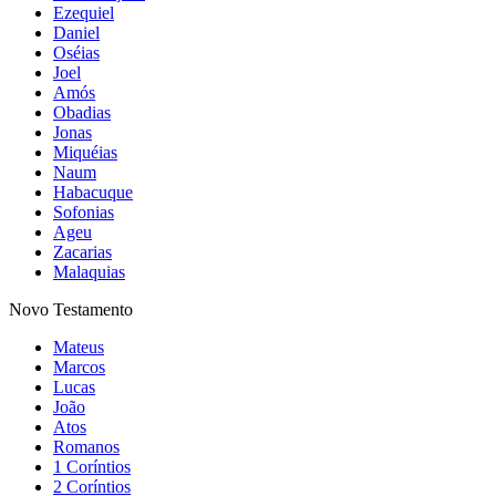
Ezequiel
Daniel
Oséias
Joel
Amós
Obadias
Jonas
Miquéias
Naum
Habacuque
Sofonias
Ageu
Zacarias
Malaquias
Novo Testamento
Mateus
Marcos
Lucas
João
Atos
Romanos
1 Coríntios
2 Coríntios