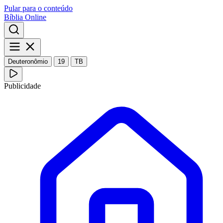
Pular para o conteúdo
Bíblia Online
Deuteronômio
19
TB
Publicidade