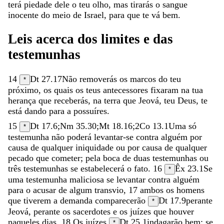
terá
piedade
dele
o
teu
olho
,
mas
tirarás
o
sangue
inocente
do
meio
de
Israel
,
para
que
te
vá
bem
.
Leis
acerca
dos
limites
e
das
testemunhas
14
Dt 27.17
Não
removerás
os
marcos
do
teu
*
próximo
,
os
quais
os
teus
antecessores
fixaram
na
tua
herança
que
receberás
,
na
terra
que
Jeová
,
teu
Deus
,
te
está
dando
para
a
possuíres
.
15
Dt 17.6
;
Nm 35.30
;
Mt 18.16
;
2Co 13.1
Uma
só
*
testemunha
não
poderá
levantar-se
contra
alguém
por
causa
de
qualquer
iniquidade
ou
por
causa
de
qualquer
pecado
que
cometer
;
pela
boca
de
duas
testemunhas
ou
três
testemunhas
se
estabelecerá
o
fato
.
16
Êx 23.1
Se
*
uma
testemunha
maliciosa
se
levantar
contra
alguém
para
o
acusar
de
algum
transvio
,
17
ambos
os
homens
que
tiverem
a
demanda
comparecerão
Dt 17.9
perante
*
Jeová
,
perante
os
sacerdotes
e
os
juízes
que
houver
naqueles
dias
.
18
Os
juízes
Dt 25.1
indagarão
bem
;
se
*