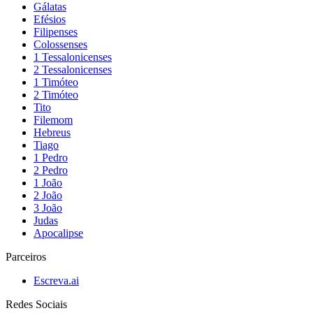
Gálatas
Efésios
Filipenses
Colossenses
1 Tessalonicenses
2 Tessalonicenses
1 Timóteo
2 Timóteo
Tito
Filemom
Hebreus
Tiago
1 Pedro
2 Pedro
1 João
2 João
3 João
Judas
Apocalipse
Parceiros
Escreva.ai
Redes Sociais