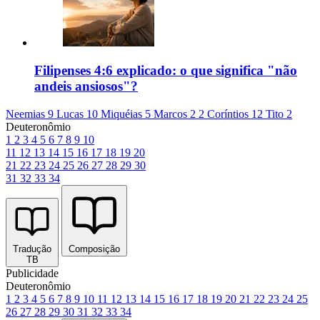
Filipenses 4:6 explicado: o que significa "não
andeis ansiosos"?
Neemias 9
Lucas 10
Miquéias 5
Marcos 2
2 Coríntios 12
Tito 2
Deuteronômio
1
2
3
4
5
6
7
8
9
10
11
12
13
14
15
16
17
18
19
20
21
22
23
24
25
26
27
28
29
30
31
32
33
34
Tradução
Composição
TB
Publicidade
Deuteronômio
1
2
3
4
5
6
7
8
9
10
11
12
13
14
15
16
17
18
19
20
21
22
23
24
25
26
27
28
29
30
31
32
33
34