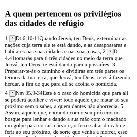
A
quem
pertencem
os
privilégios
das
cidades
de
refúgio
1
Dt 6.10-11
Quando
Jeová
,
teu
Deus
,
exterminar
as
*
nações
cuja
terra
ele
te
está
dando
,
e
as
desapossares
e
habitares
nas
suas
cidades
e
nas
suas
casas
,
2
Dt
*
4.41
tomarás
para
ti
três
cidades
no
meio
da
terra
que
Jeová
,
teu
Deus
,
te
está
dando
para
a
possuíres
.
3
Preparar-te-ás
o
caminho
e
dividirás
em
três
partes
os
termos
da
tua
terra
,
que
Jeová
,
teu
Deus
,
te
está
fazendo
herdar
,
a
fim
de
que
para
ali
se
acolha
o
homicida
.
4
Nm 35.9-34
Este
é
o
caso
do
homicida
que
para
ali
*
se
poderá
acolher
e
viver
:
todo
aquele
que
matar
ao
seu
próximo
sem
o
saber
,
a
quem
dantes
não
aborrecia
.
5
Assim
,
aquele
que
,
entrando
com
o
seu
próximo
no
bosque
para
lenhar
e
dando
a
sua
mão
com
o
machado
um
golpe
para
cortar
a
árvore
,
o
ferro
saltar
do
cabo
e
ferir
ao
seu
próximo
,
de
sorte
que
venha
a
morrer
,
esse