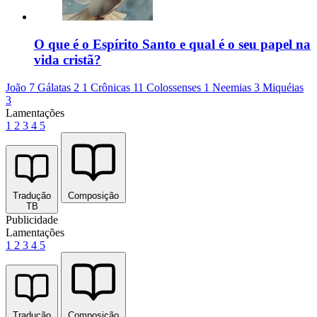
O que é o Espírito Santo e qual é o seu papel na
vida cristã?
João 7
Gálatas 2
1 Crônicas 11
Colossenses 1
Neemias 3
Miquéias
3
Lamentações
1
2
3
4
5
Tradução
Composição
TB
Publicidade
Lamentações
1
2
3
4
5
Tradução
Composição