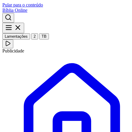
Pular para o conteúdo
Bíblia Online
Lamentações
2
TB
Publicidade