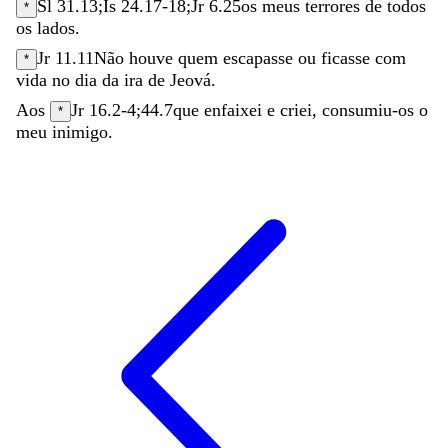
Sl 31.13
;
Is 24.17-18
;
Jr 6.25
os
meus
terrores
de
todos
*
os
lados
.
Jr 11.11
Não
houve
quem
escapasse
ou
ficasse
com
*
vida
no
dia
da
ira
de
Jeová
.
Aos
Jr 16.2-4
;
44.7
que
enfaixei
e
criei
,
consumiu-os
o
*
meu
inimigo
.