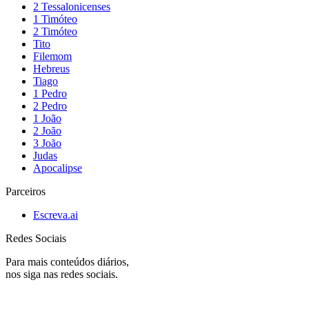
2 Tessalonicenses
1 Timóteo
2 Timóteo
Tito
Filemom
Hebreus
Tiago
1 Pedro
2 Pedro
1 João
2 João
3 João
Judas
Apocalipse
Parceiros
Escreva.ai
Redes Sociais
Para mais conteúdos diários,
nos siga nas redes sociais.