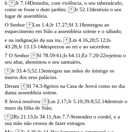
6
Jr 7.14
Demoliu
,
com
violência
,
o
seu
tabernáculo
,
*
como
se
fosse
o
dum
jardim
;
Jr 52.13
destruiu
o
seu
*
lugar
de
assembleia
.
O
Senhor
Lm 1.4
;
Jr 17.27
;
Sf 3.18
entregou
ao
*
esquecimento
em
Sião
a
assembleia
solene
e
o
sábado
;
e
na
indignação
da
sua
ira
,
Lm 4.16
,
20
;
5.12
;
Is
*
43.28
;
Jr 13.13-14
desprezou
ao
rei
e
ao
sacerdote
.
7
O
Senhor
Sl 78.59-61
;
Is 64.11
;
Ez 7.20-22
rejeitou
o
*
seu
altar
,
abominou
o
seu
santuário
,
Jr 33.4-5
;
52.13
entregou
nas
mãos
do
inimigo
os
*
muros
dos
seus
palácios
.
Deram
Sl 74.3-8
gritos
na
Casa
de
Jeová
como
no
dia
*
duma
assembleia
solene
.
8
Jeová
resolveu
Lm 2.17
;
Jr 5.10
;
39.8
;
52.14
destruir
o
*
muro
da
filha
de
Sião
;
2Rs 21.13
;
Is 34.11
;
Am 7.7-9
estendeu
o
cordel
,
e
a
*
sua
mão
não
cessou
de
fazer
estragos
.
Mas
Is 3.26
;
Jr 14.2
fez
lamentar
o
antemural
e
o