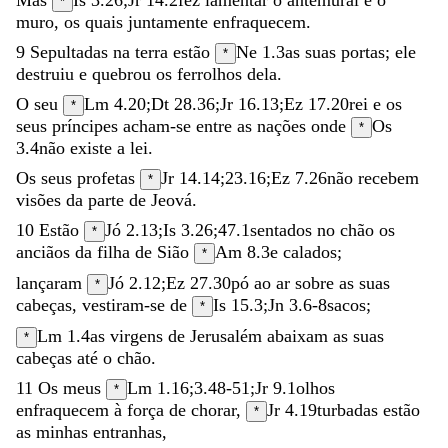
*
muro
,
os
quais
juntamente
enfraquecem
.
9
Sepultadas
na
terra
estão
Ne 1.3
as
suas
portas
;
ele
*
destruiu
e
quebrou
os
ferrolhos
dela
.
O
seu
Lm 4.20
;
Dt 28.36
;
Jr 16.13
;
Ez 17.20
rei
e
os
*
seus
príncipes
acham-se
entre
as
nações
onde
Os
*
3.4
não
existe
a
lei
.
Os
seus
profetas
Jr 14.14
;
23.16
;
Ez 7.26
não
recebem
*
visões
da
parte
de
Jeová
.
10
Estão
Jó 2.13
;
Is 3.26
;
47.1
sentados
no
chão
os
*
anciãos
da
filha
de
Sião
Am 8.3
e
calados
;
*
lançaram
Jó 2.12
;
Ez 27.30
pó
ao
ar
sobre
as
suas
*
cabeças
,
vestiram-se
de
Is 15.3
;
Jn 3.6-8
sacos
;
*
Lm 1.4
as
virgens
de
Jerusalém
abaixam
as
suas
*
cabeças
até
o
chão
.
11
Os
meus
Lm 1.16
;
3.48-51
;
Jr 9.1
olhos
*
enfraquecem
à
força
de
chorar
,
Jr 4.19
turbadas
estão
*
as
minhas
entranhas
,