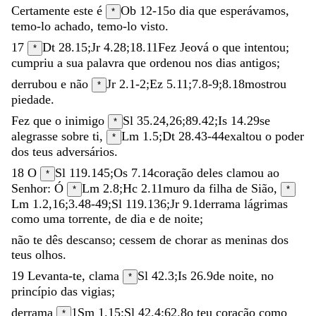
Certamente
este
é
Ob 12-15
o
dia
que
esperávamos
,
*
temo-lo
achado
,
temo-lo
visto
.
17
Dt 28.15
;
Jr 4.28
;
18.11
Fez
Jeová
o
que
intentou
;
*
cumpriu
a
sua
palavra
que
ordenou
nos
dias
antigos
;
derrubou
e
não
Jr 2.1-2
;
Ez 5.11
;
7.8-9
;
8.18
mostrou
*
piedade
.
Fez
que
o
inimigo
Sl 35.24
,
26
;
89.42
;
Is 14.29
se
*
alegrasse
sobre
ti
,
Lm 1.5
;
Dt 28.43-44
exaltou
o
poder
*
dos
teus
adversários
.
18
O
Sl 119.145
;
Os 7.14
coração
deles
clamou
ao
*
Senhor
:
Ó
Lm 2.8
;
Hc 2.11
muro
da
filha
de
Sião
,
*
*
Lm 1.2
,
16
;
3.48-49
;
Sl 119.136
;
Jr 9.1
derrama
lágrimas
como
uma
torrente
,
de
dia
e
de
noite
;
não
te
dês
descanso
;
cessem
de
chorar
as
meninas
dos
teus
olhos
.
19
Levanta-te
,
clama
Sl 42.3
;
Is 26.9
de
noite
,
no
*
princípio
das
vigias
;
derrama
1Sm 1.15
;
Sl 42.4
;
62.8
o
teu
coração
como
*