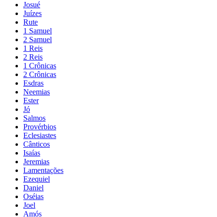
Josué
Juízes
Rute
1 Samuel
2 Samuel
1 Reis
2 Reis
1 Crônicas
2 Crônicas
Esdras
Neemias
Ester
Jó
Salmos
Provérbios
Eclesiastes
Cânticos
Isaías
Jeremias
Lamentações
Ezequiel
Daniel
Oséias
Joel
Amós