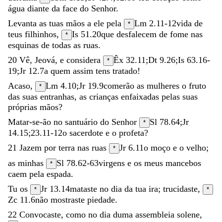
água
diante
da
face
do
Senhor
.
Levanta
as
tuas
mãos
a
ele
pela
Lm 2.11-12
vida
de
*
teus
filhinhos
,
Is 51.20
que
desfalecem
de
fome
nas
*
esquinas
de
todas
as
ruas
.
20
Vê
,
Jeová
,
e
considera
Êx 32.11
;
Dt 9.26
;
Is 63.16-
*
19
;
Jr 12.7
a
quem
assim
tens
tratado
!
Acaso
,
Lm 4.10
;
Jr 19.9
comerão
as
mulheres
o
fruto
*
das
suas
entranhas
,
as
crianças
enfaixadas
pelas
suas
próprias
mãos
?
Matar-se-ão
no
santuário
do
Senhor
Sl 78.64
;
Jr
*
14.15
;
23.11-12
o
sacerdote
e
o
profeta
?
21
Jazem
por
terra
nas
ruas
Jr 6.11
o
moço
e
o
velho
;
*
as
minhas
Sl 78.62-63
virgens
e
os
meus
mancebos
*
caem
pela
espada
.
Tu
os
Jr 13.14
mataste
no
dia
da
tua
ira
;
trucidaste
,
*
*
Zc 11.6
não
mostraste
piedade
.
22
Convocaste
,
como
no
dia
duma
assembleia
solene
,