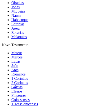
Obadias
Jonas
Miquéias
Naum
Habacuque
Sofonias
Ageu
Zacarias
Malaquias
Novo Testamento
Mateus
Marcos
Lucas
João
Atos
Romanos
1 Coríntios
2 Coríntios
Gálatas
Efésios
Filipenses
Colossenses
1 Tessalonicenses