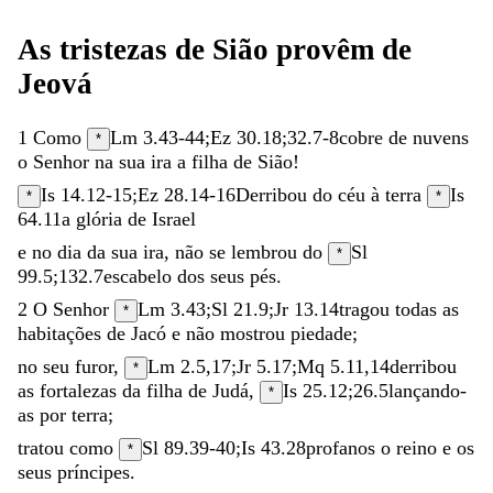
As
tristezas
de
Sião
provêm
de
Jeová
1
Como
Lm 3.43-44
;
Ez 30.18
;
32.7-8
cobre
de
nuvens
*
o
Senhor
na
sua
ira
a
filha
de
Sião
!
Is 14.12-15
;
Ez 28.14-16
Derribou
do
céu
à
terra
Is
*
*
64.11
a
glória
de
Israel
e
no
dia
da
sua
ira
,
não
se
lembrou
do
Sl
*
99.5
;
132.7
escabelo
dos
seus
pés
.
2
O
Senhor
Lm 3.43
;
Sl 21.9
;
Jr 13.14
tragou
todas
as
*
habitações
de
Jacó
e
não
mostrou
piedade
;
no
seu
furor
,
Lm 2.5
,
17
;
Jr 5.17
;
Mq 5.11
,
14
derribou
*
as
fortalezas
da
filha
de
Judá
,
Is 25.12
;
26.5
lançando-
*
as
por
terra
;
tratou
como
Sl 89.39-40
;
Is 43.28
profanos
o
reino
e
os
*
seus
príncipes
.