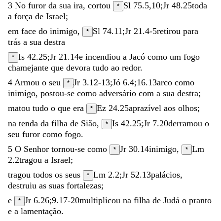
3
No
furor
da
sua
ira
,
cortou
Sl 75.5
,
10
;
Jr 48.25
toda
*
a
força
de
Israel
;
em
face
do
inimigo
,
Sl 74.11
;
Jr 21.4-5
retirou
para
*
trás
a
sua
destra
Is 42.25
;
Jr 21.14
e
incendiou
a
Jacó
como
um
fogo
*
chamejante
que
devora
tudo
ao
redor
.
4
Armou
o
seu
Jr 3.12-13
;
Jó 6.4
;
16.13
arco
como
*
inimigo
,
postou-se
como
adversário
com
a
sua
destra
;
matou
tudo
o
que
era
Ez 24.25
aprazível
aos
olhos
;
*
na
tenda
da
filha
de
Sião
,
Is 42.25
;
Jr 7.20
derramou
o
*
seu
furor
como
fogo
.
5
O
Senhor
tornou-se
como
Jr 30.14
inimigo
,
Lm
*
*
2.2
tragou
a
Israel
;
tragou
todos
os
seus
Lm 2.2
;
Jr 52.13
palácios
,
*
destruiu
as
suas
fortalezas
;
e
Jr 6.26
;
9.17-20
multiplicou
na
filha
de
Judá
o
pranto
*
e
a
lamentação
.