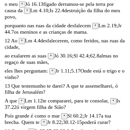
o
meu
Jó 16.13
fígado
derramou-se
pela
terra
por
*
causa
da
Lm 4.10
;
Is 22.4
destruição
da
filha
do
meu
*
povo
,
porquanto
nas
ruas
da
cidade
desfalecem
Lm 2.19
;
Jr
*
44.7
os
meninos
e
as
crianças
de
mama
.
12
Ao
Lm 4.4
desfalecerem
,
como
feridos
,
nas
ruas
da
*
cidade
,
ao
exalarem
as
suas
Jó 30.16
;
Sl 42.4
;
62.8
almas
no
*
regaço
de
suas
mães
,
eles
lhes
perguntam
:
Jr 1.11
;
5.17
Onde
está
o
trigo
e
o
*
vinho
?
13
Que
testemunho
te
darei
?
A
que
te
assemelharei
,
ó
filha
de
Jerusalém
?
A
que
Lm 1.12
te
compararei
,
para
te
consolar
,
Is
*
*
37.22
ó
virgem
filha
de
Sião
?
Pois
grande
é
como
o
mar
Sl 60.2
;
Jr 14.17
a
tua
*
brecha
.
Quem
te
Jr 8.22
;
30.12-15
poderá
curar
?
*