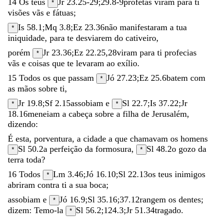
14
Os
teus
Jr 23.25-29
;
29.8-9
profetas
viram
para
ti
*
visões
vãs
e
fátuas
;
Is 58.1
;
Mq 3.8
;
Ez 23.36
não
manifestaram
a
tua
*
iniquidade
,
para
te
desviarem
do
cativeiro
,
porém
Jr 23.36
;
Ez 22.25
,
28
viram
para
ti
profecias
*
vãs
e
coisas
que
te
levaram
ao
exílio
.
15
Todos
os
que
passam
Jó 27.23
;
Ez 25.6
batem
com
*
as
mãos
sobre
ti
,
Jr 19.8
;
Sf 2.15
assobiam
e
Sl 22.7
;
Is 37.22
;
Jr
*
*
18.16
meneiam
a
cabeça
sobre
a
filha
de
Jerusalém
,
dizendo
:
É
esta
,
porventura
,
a
cidade
a
que
chamavam
os
homens
Sl 50.2
a
perfeição
da
formosura
,
Sl 48.2
o
gozo
da
*
*
terra
toda
?
16
Todos
Lm 3.46
;
Jó 16.10
;
Sl 22.13
os
teus
inimigos
*
abriram
contra
ti
a
sua
boca
;
assobiam
e
Jó 16.9
;
Sl 35.16
;
37.12
rangem
os
dentes
;
*
dizem
:
Temo-la
Sl 56.2
;
124.3
;
Jr 51.34
tragado
.
*