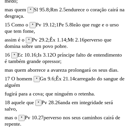
medo
;
mas
quem
Sl 95.8
;
Rm 2.5
endurece
o
coração
cairá
na
*
desgraça
.
15
Como
o
Pv 19.12
;
1Pe 5.8
leão
que
ruge
e
o
urso
*
que
tem
fome
,
assim
é
o
Pv 29.2
;
Êx 1.14
;
Mt 2.16
perverso
que
*
domina
sobre
um
povo
pobre
.
16
Ec 10.16
;
Is 3.12
O
príncipe
falto
de
entendimento
*
é
também
grande
opressor
;
mas
quem
aborrece
a
avareza
prolongará
os
seus
dias
.
17
O
homem
Gn 9.6
;
Êx 21.14
carregado
do
sangue
de
*
alguém
fugirá
para
a
cova
;
que
ninguém
o
retenha
.
18
aquele
que
Pv 28.26
anda
em
integridade
será
*
salvo
,
mas
o
Pv 10.27
perverso
nos
seus
caminhos
cairá
de
*
repente
.