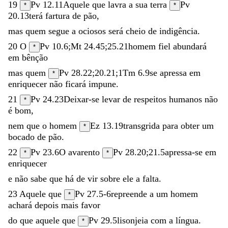
19
Pv 12.11
Aquele
que
lavra
a
sua
terra
Pv
*
*
20.13
terá
fartura
de
pão
,
mas
quem
segue
a
ociosos
será
cheio
de
indigência
.
20
O
Pv 10.6
;
Mt 24.45
;
25.21
homem
fiel
abundará
*
em
bênção
mas
quem
Pv 28.22
;
20.21
;
1Tm 6.9
se
apressa
em
*
enriquecer
não
ficará
impune
.
21
Pv 24.23
Deixar-se
levar
de
respeitos
humanos
não
*
é
bom
,
nem
que
o
homem
Ez 13.19
transgrida
para
obter
um
*
bocado
de
pão
.
22
Pv 23.6
O
avarento
Pv 28.20
;
21.5
apressa-se
em
*
*
enriquecer
e
não
sabe
que
há
de
vir
sobre
ele
a
falta
.
23
Aquele
que
Pv 27.5-6
repreende
a
um
homem
*
achará
depois
mais
favor
do
que
aquele
que
Pv 29.5
lisonjeia
com
a
língua
.
*