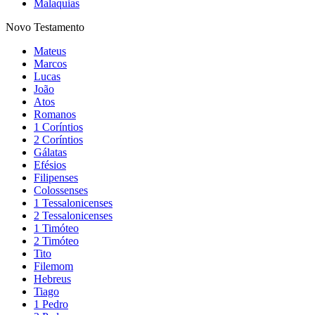
Malaquias
Novo Testamento
Mateus
Marcos
Lucas
João
Atos
Romanos
1 Coríntios
2 Coríntios
Gálatas
Efésios
Filipenses
Colossenses
1 Tessalonicenses
2 Tessalonicenses
1 Timóteo
2 Timóteo
Tito
Filemom
Hebreus
Tiago
1 Pedro