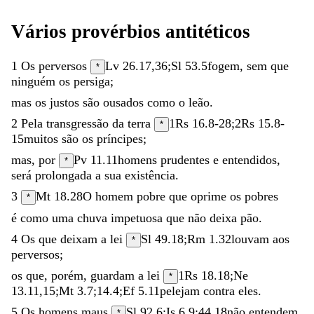
Vários
provérbios
antitéticos
1
Os
perversos
Lv 26.17
,
36
;
Sl 53.5
fogem
,
sem
que
*
ninguém
os
persiga
;
mas
os
justos
são
ousados
como
o
leão
.
2
Pela
transgressão
da
terra
1Rs 16.8-28
;
2Rs 15.8-
*
15
muitos
são
os
príncipes
;
mas
,
por
Pv 11.11
homens
prudentes
e
entendidos
,
*
será
prolongada
a
sua
existência
.
3
Mt 18.28
O
homem
pobre
que
oprime
os
pobres
*
é
como
uma
chuva
impetuosa
que
não
deixa
pão
.
4
Os
que
deixam
a
lei
Sl 49.18
;
Rm 1.32
louvam
aos
*
perversos
;
os
que
,
porém
,
guardam
a
lei
1Rs 18.18
;
Ne
*
13.11
,
15
;
Mt 3.7
;
14.4
;
Ef 5.11
pelejam
contra
eles
.
5
Os
homens
maus
Sl 92.6
;
Is 6.9
;
44.18
não
entendem
*