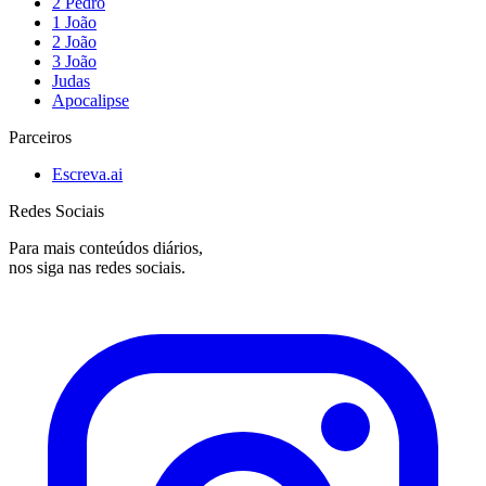
2 Pedro
1 João
2 João
3 João
Judas
Apocalipse
Parceiros
Escreva.ai
Redes Sociais
Para mais conteúdos diários,
nos siga nas redes sociais.