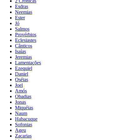
2 Crônicas
Esdras
Neemias
Ester
Jó
Salmos
Provérbios
Eclesiastes
Cânticos
Isaías
Jeremias
Lamentações
Ezequiel
Daniel
Oséias
Joel
Amós
Obadias
Jonas
Miquéias
Naum
Habacuque
Sofonias
Ageu
Zacarias