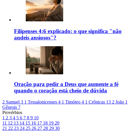
Filipenses 4:6 explicado: o que significa "não
andeis ansiosos"?
Oração para pedir a Deus que aumente a fé
quando o coração está cheio de dúvida
2 Samuel 3
1 Tessalonicenses 4
1 Timóteo 4
1 Crônicas 13
2 João 1
Gênesis 7
Provérbios
1
2
3
4
5
6
7
8
9
10
11
12
13
14
15
16
17
18
19
20
21
22
23
24
25
26
27
28
29
30