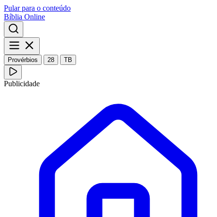
Pular para o conteúdo
Bíblia Online
Provérbios
28
TB
Publicidade