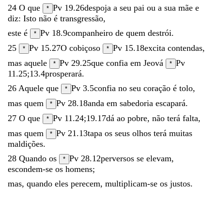
24
O
que
Pv 19.26
despoja
a
seu
pai
ou
a
sua
mãe
e
*
diz
:
Isto
não
é
transgressão
,
este
é
Pv 18.9
companheiro
de
quem
destrói
.
*
25
Pv 15.27
O
cobiçoso
Pv 15.18
excita
contendas
,
*
*
mas
aquele
Pv 29.25
que
confia
em
Jeová
Pv
*
*
11.25
;
13.4
prosperará
.
26
Aquele
que
Pv 3.5
confia
no
seu
coração
é
tolo
,
*
mas
quem
Pv 28.18
anda
em
sabedoria
escapará
.
*
27
O
que
Pv 11.24
;
19.17
dá
ao
pobre
,
não
terá
falta
,
*
mas
quem
Pv 21.13
tapa
os
seus
olhos
terá
muitas
*
maldições
.
28
Quando
os
Pv 28.12
perversos
se
elevam
,
*
escondem-se
os
homens
;
mas
,
quando
eles
perecem
,
multiplicam-se
os
justos
.