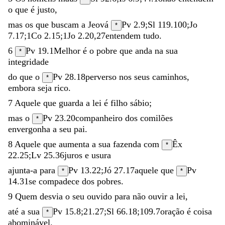
o
que
é
justo
,
mas
os
que
buscam
a
Jeová
Pv 2.9
;
Sl 119.100
;
Jo
*
7.17
;
1Co 2.15
;
1Jo 2.20
,
27
entendem
tudo
.
6
Pv 19.1
Melhor
é
o
pobre
que
anda
na
sua
*
integridade
do
que
o
Pv 28.18
perverso
nos
seus
caminhos
,
*
embora
seja
rico
.
7
Aquele
que
guarda
a
lei
é
filho
sábio
;
mas
o
Pv 23.20
companheiro
dos
comilões
*
envergonha
a
seu
pai
.
8
Aquele
que
aumenta
a
sua
fazenda
com
Êx
*
22.25
;
Lv 25.36
juros
e
usura
ajunta-a
para
Pv 13.22
;
Jó 27.17
aquele
que
Pv
*
*
14.31
se
compadece
dos
pobres
.
9
Quem
desvia
o
seu
ouvido
para
não
ouvir
a
lei
,
até
a
sua
Pv 15.8
;
21.27
;
Sl 66.18
;
109.7
oração
é
coisa
*
abominável
.