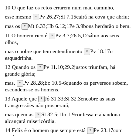
10
O
que
faz
os
retos
errarem
num
mau
caminho
,
esse
mesmo
Pv 26.27
;
Sl 7.15
cairá
na
cova
que
abriu
;
*
mas
os
Mt 6.33
;
Hb 6.12
;
1Pe 3.9
bons
herdarão
o
bem
.
*
11
O
homem
rico
é
Pv 3.7
;
26.5
,
12
sábio
aos
seus
*
olhos
,
mas
o
pobre
que
tem
entendimento
Pv 18.17
o
*
esquadrinha
.
12
Quando
os
Pv 11.10
;
29.2
justos
triunfam
,
há
*
grande
glória
;
mas
,
Pv 28.28
;
Ec 10.5-6
quando
os
perversos
sobem
,
*
escondem-se
os
homens
.
13
Aquele
que
Jó 31.33
;
Sl 32.3
encobre
as
suas
*
transgressões
não
prosperará
;
mas
quem
as
Sl 32.5
;
1Jo 1.9
confessa
e
abandona
*
alcançará
misericórdia
.
14
Feliz
é
o
homem
que
sempre
está
Pv 23.17
com
*