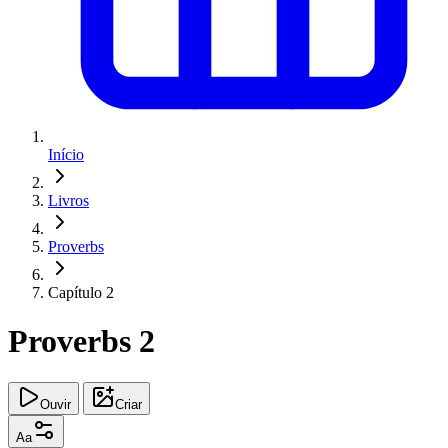
Início
Livros
Proverbs
Capítulo 2
Proverbs 2
Ouvir
Criar
Aa