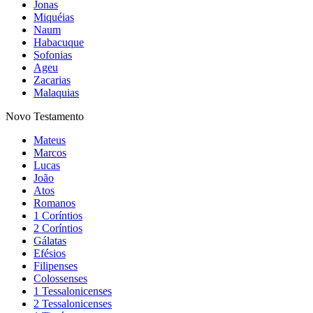
Jonas
Miquéias
Naum
Habacuque
Sofonias
Ageu
Zacarias
Malaquias
Novo Testamento
Mateus
Marcos
Lucas
João
Atos
Romanos
1 Coríntios
2 Coríntios
Gálatas
Efésios
Filipenses
Colossenses
1 Tessalonicenses
2 Tessalonicenses