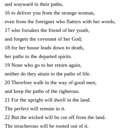
and
wayward
in
their
paths
,
16
to
deliver
you
from
the
strange
woman
,
even
from
the
foreigner
who
flatters
with
her
words
,
17
who
forsakes
the
friend
of
her
youth
,
and
forgets
the
covenant
of
her
God
;
18
for
her
house
leads
down
to
death
,
her
paths
to
the
departed
spirits
.
19
None
who
go
to
her
return
again
,
neither
do
they
attain
to
the
paths
of
life
.
20
Therefore
walk
in
the
way
of
good
men
,
and
keep
the
paths
of
the
righteous
.
21
For
the
upright
will
dwell
in
the
land
.
The
perfect
will
remain
in
it
.
22
But
the
wicked
will
be
cut
off
from
the
land
.
The
treacherous
will
be
rooted
out
of
it
.