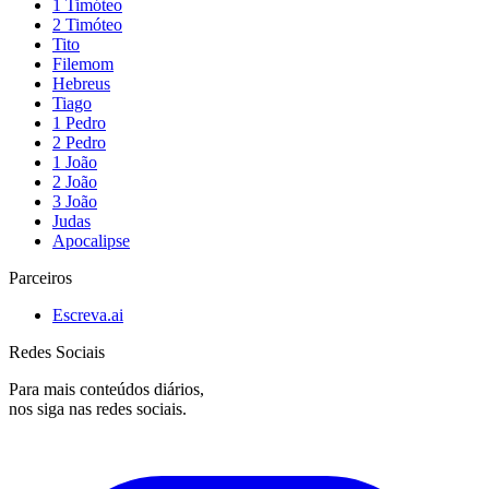
1 Timóteo
2 Timóteo
Tito
Filemom
Hebreus
Tiago
1 Pedro
2 Pedro
1 João
2 João
3 João
Judas
Apocalipse
Parceiros
Escreva.ai
Redes Sociais
Para mais conteúdos diários,
nos siga nas redes sociais.