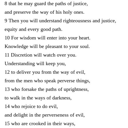
8
that
he
may
guard
the
paths
of
justice
,
and
preserve
the
way
of
his
holy
ones
.
9
Then
you
will
understand
righteousness
and
justice
,
equity
and
every
good
path
.
10
For
wisdom
will
enter
into
your
heart
.
Knowledge
will
be
pleasant
to
your
soul
.
11
Discretion
will
watch
over
you
.
Understanding
will
keep
you
,
12
to
deliver
you
from
the
way
of
evil
,
from
the
men
who
speak
perverse
things
,
13
who
forsake
the
paths
of
uprightness
,
to
walk
in
the
ways
of
darkness
,
14
who
rejoice
to
do
evil
,
and
delight
in
the
perverseness
of
evil
,
15
who
are
crooked
in
their
ways
,