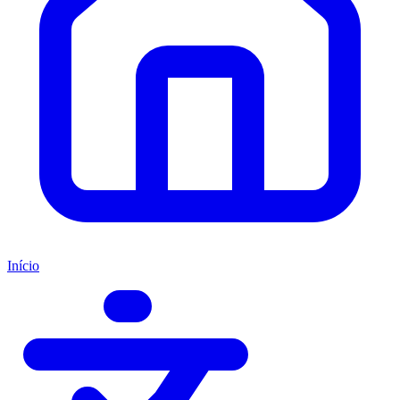
Início