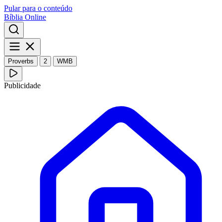
Pular para o conteúdo
Bíblia Online
Proverbs
2
WMB
Publicidade