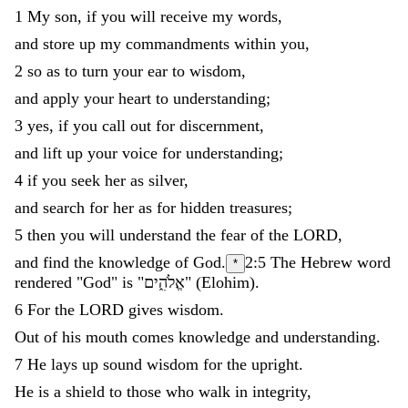
1
My
son
,
if
you
will
receive
my
words
,
and
store
up
my
commandments
within
you
,
2
so
as
to
turn
your
ear
to
wisdom
,
and
apply
your
heart
to
understanding
;
3
yes
,
if
you
call
out
for
discernment
,
and
lift
up
your
voice
for
understanding
;
4
if
you
seek
her
as
silver
,
and
search
for
her
as
for
hidden
treasures
;
5
then
you
will
understand
the
fear
of
the
LORD
,
and
find
the
knowledge
of
God
.
2:5
The Hebrew word
*
rendered "God" is "
אֱלֹהִ֑ים
"
(
Elohim
)
.
6
For
the
LORD
gives
wisdom
.
Out
of
his
mouth
comes
knowledge
and
understanding
.
7
He
lays
up
sound
wisdom
for
the
upright
.
He
is
a
shield
to
those
who
walk
in
integrity
,