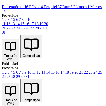
Deuteronômio 16
Efésios 4
Ezequiel 37
Rute 3
Filemom 1
Marcos
14
Provérbios
1
2
3
4
5
6
7
8
9
10
11
12
13
14
15
16
17
18
19
20
21
22
23
24
25
26
27
28
29
30
31
Tradução
Composição
WMB
Publicidade
Provérbios
1
2
3
4
5
6
7
8
9
10
11
12
13
14
15
16
17
18
19
20
21
22
23
24
25
26
27
28
29
30
31
Tradução
Composição
WMB