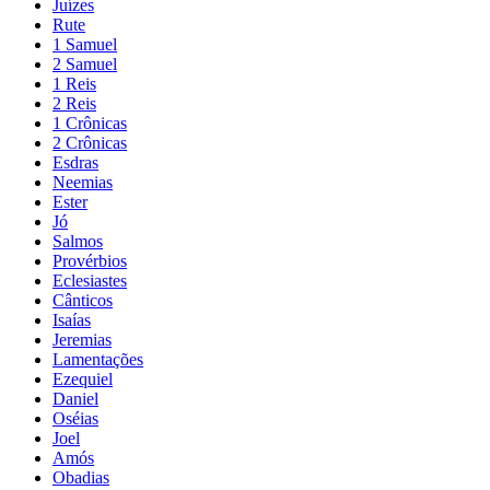
Juízes
Rute
1 Samuel
2 Samuel
1 Reis
2 Reis
1 Crônicas
2 Crônicas
Esdras
Neemias
Ester
Jó
Salmos
Provérbios
Eclesiastes
Cânticos
Isaías
Jeremias
Lamentações
Ezequiel
Daniel
Oséias
Joel
Amós
Obadias