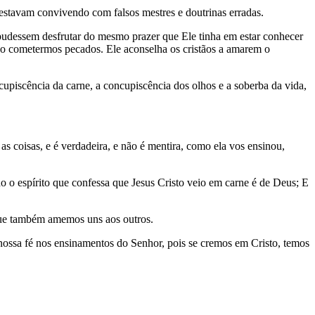
estavam convivendo com falsos mestres e doutrinas erradas.
s pudessem desfrutar do mesmo prazer que Ele tinha em estar conhecer
o cometermos pecados. Ele aconselha os cristãos a amarem o
iscência da carne, a concupiscência dos olhos e a soberba da vida,
s coisas, e é verdadeira, e não é mentira, como ela vos ensinou,
do o espírito que confessa que Jesus Cristo veio em carne é de Deus; E
que também amemos uns aos outros.
 nossa fé nos ensinamentos do Senhor, pois se cremos em Cristo, temos