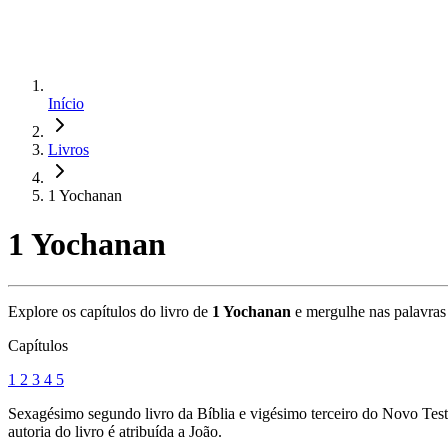
Início
Livros
1 Yochanan
1 Yochanan
Explore os capítulos do livro de
1 Yochanan
e mergulhe nas palavras 
Capítulos
1
2
3
4
5
Sexagésimo segundo livro da Bíblia e vigésimo terceiro do Novo Testa
autoria do livro é atribuída a João.