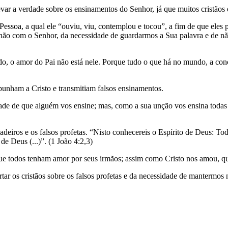
var a verdade sobre os ensinamentos do Senhor, já que muitos cristãos 
 Pessoa, a qual ele “ouviu, viu, contemplou e tocou”, a fim de que ele
hão com o Senhor, da necessidade de guardarmos a Sua palavra e de nã
 amor do Pai não está nele. Porque tudo o que há no mundo, a concup
opunham a Cristo e transmitiam falsos ensinamentos.
ade de que alguém vos ensine; mas, como a sua unção vos ensina todas a
deiros e os falsos profetas. “Nisto conhecereis o Espírito de Deus: To
de Deus (...)”. (1 João 4:2,3)
 que todos tenham amor por seus irmãos; assim como Cristo nos amou, 
tar os cristãos sobre os falsos profetas e da necessidade de mantermos