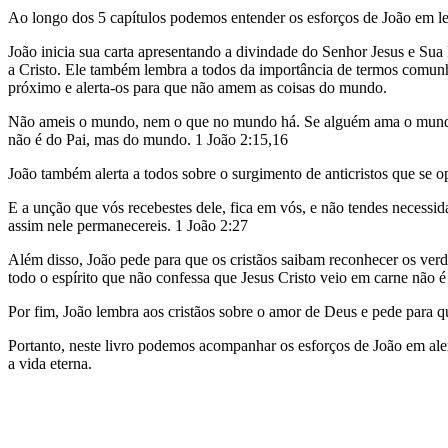
Ao longo dos 5 capítulos podemos entender os esforços de João em le
João inicia sua carta apresentando a divindade do Senhor Jesus e Sua
a Cristo. Ele também lembra a todos da importância de termos comun
próximo e alerta-os para que não amem as coisas do mundo.
Não ameis o mundo, nem o que no mundo há. Se alguém ama o mundo, o
não é do Pai, mas do mundo. 1 João 2:15,16
João também alerta a todos sobre o surgimento de anticristos que se 
E a unção que vós recebestes dele, fica em vós, e não tendes necessid
assim nele permanecereis. 1 João 2:27
Além disso, João pede para que os cristãos saibam reconhecer os verda
todo o espírito que não confessa que Jesus Cristo veio em carne não é 
Por fim, João lembra aos cristãos sobre o amor de Deus e pede para
Portanto, neste livro podemos acompanhar os esforços de João em aler
a vida eterna.