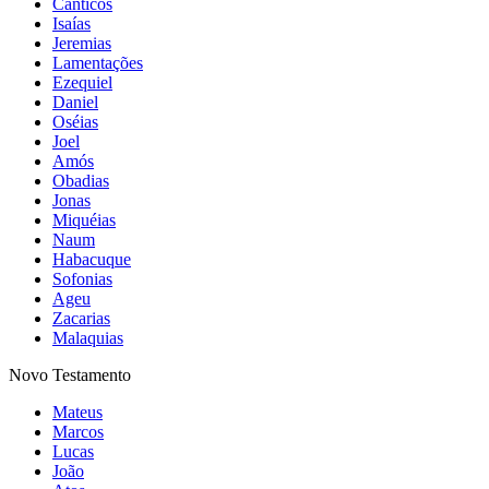
Cânticos
Isaías
Jeremias
Lamentações
Ezequiel
Daniel
Oséias
Joel
Amós
Obadias
Jonas
Miquéias
Naum
Habacuque
Sofonias
Ageu
Zacarias
Malaquias
Novo Testamento
Mateus
Marcos
Lucas
João