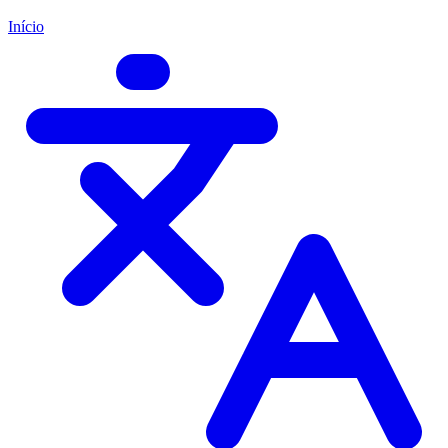
Início