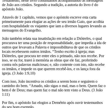
Testamento, neste livro continuamos acompanhando as mensagens
de João aos cristãos. Segundo a tradição, a autoria do livro é do
apóstolo João.
Através de 1 capítulo, vemos que o apóstolo escreve esta carta
primeiramente para elogiar as ações de seu irmão Gaio, que acolhia
com hospitalidade os viajantes que iam a diversos lugares levando as
mensagens do Evangelho.
João também relata sua insatisfação em relação a Diótrefes, o qual
procurava ter uma posição de responsabilidade, que impedia a ida de
outros que levavam a Palavra e impossibilitava de que os cristãos
locais recebessem outros irmãos. “Tenho escrito à igreja; mas
Diótrefes, que procura ter entre eles o primado, não nos recebe. Por
isso, se eu for, trarei à memória as obras que ele faz, proferindo
contra nós palavras maliciosas; e, não contente com isto, não recebe
os irmãos, e impede os que querem recebê-los, e os lança fora da
igreja. (3 João 1:9,10)
Com isso, João incentiva os cristãos a serem bons e seguirem o
caminho do bem. “Amado, não sigas o mal, mas o bem. Quem faz o
bem é de Deus; mas quem faz o mal não tem visto a Deus. (3 João
1:11)
Por fim, o apóstolo faz elogios a Demétrio após ouvir testemunhos
do seu bom exemplo.