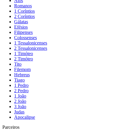
Atos
Romanos
1 Coríntios
2 Coríntios
Gálatas
Efésios
Filipenses
Colossenses
1 Tessalonicenses
2 Tessalonicenses
1 Timóteo
2 Timóteo
Tito
Filemom
Hebreus
Tiago
1 Pedro
2 Pedro
1 João
2 João
3 João
Judas
Apocalipse
Parceiros