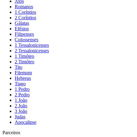
Atos
Romanos
1 Coríntios
2 Coríntios
Gálatas
Efésios
Filipenses
Colossenses
1 Tessalonicenses
2 Tessalonicenses
1 Timóteo
2 Timóteo
Tito
Filemom
Hebreus
Tiago
1 Pedro
2 Pedro
1 João
2 João
3 João
Judas
Apocalipse
Parceiros