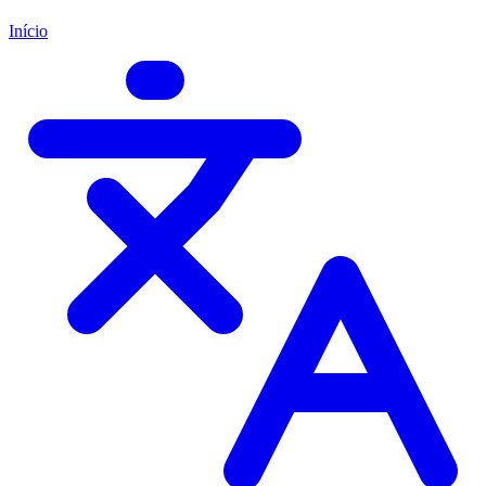
Início