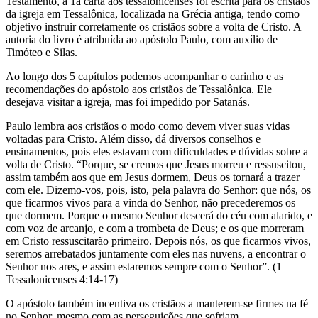
Testamento, a 1a carta aos tessalonicenses foi escrita para os cristãos
da igreja em Tessalônica, localizada na Grécia antiga, tendo como
objetivo instruir corretamente os cristãos sobre a volta de Cristo. A
autoria do livro é atribuída ao apóstolo Paulo, com auxílio de
Timóteo e Silas.
Ao longo dos 5 capítulos podemos acompanhar o carinho e as
recomendações do apóstolo aos cristãos de Tessalônica. Ele
desejava visitar a igreja, mas foi impedido por Satanás.
Paulo lembra aos cristãos o modo como devem viver suas vidas
voltadas para Cristo. Além disso, dá diversos conselhos e
ensinamentos, pois eles estavam com dificuldades e dúvidas sobre a
volta de Cristo. “Porque, se cremos que Jesus morreu e ressuscitou,
assim também aos que em Jesus dormem, Deus os tornará a trazer
com ele. Dizemo-vos, pois, isto, pela palavra do Senhor: que nós, os
que ficarmos vivos para a vinda do Senhor, não precederemos os
que dormem. Porque o mesmo Senhor descerá do céu com alarido, e
com voz de arcanjo, e com a trombeta de Deus; e os que morreram
em Cristo ressuscitarão primeiro. Depois nós, os que ficarmos vivos,
seremos arrebatados juntamente com eles nas nuvens, a encontrar o
Senhor nos ares, e assim estaremos sempre com o Senhor”. (1
Tessalonicenses 4:14-17)
O apóstolo também incentiva os cristãos a manterem-se firmes na fé
no Senhor, mesmo com as perseguições que sofriam.