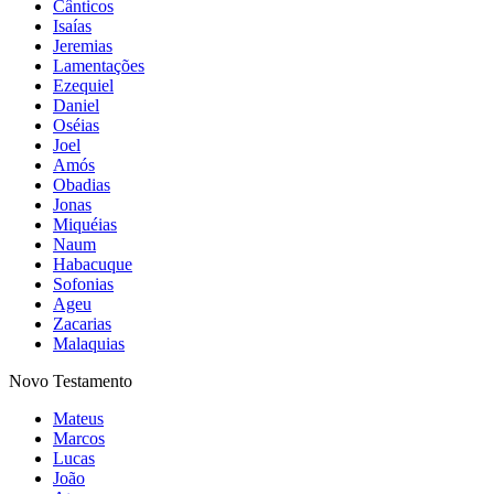
Cânticos
Isaías
Jeremias
Lamentações
Ezequiel
Daniel
Oséias
Joel
Amós
Obadias
Jonas
Miquéias
Naum
Habacuque
Sofonias
Ageu
Zacarias
Malaquias
Novo Testamento
Mateus
Marcos
Lucas
João