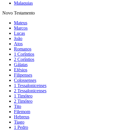
Malaquias
Novo Testamento
Mateus
Marcos
Lucas
João
Atos
Romanos
1 Coríntios
2 Coríntios
Gálatas
Efésios
Filipenses
Colossenses
1 Tessalonicenses
2 Tessalonicenses
1 Timóteo
2 Timóteo
Tito
Filemom
Hebreus
Tiago
1 Pedro