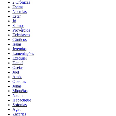
2 Crônicas
Esdras
Neemias
Ester
Jó
Salmos
Provérbios
Eclesiastes
Cânticos
Isaías
Jeremias
Lamentações
Ezequiel
Daniel
Oséias
Joel
Amós
Obadias
Jonas
Miquéias
Naum
Habacuque
Sofonias
Ageu
Zacarias