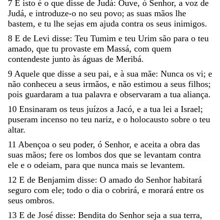
7
E
isto
é
o
que
disse
de
Judá
:
Ouve
,
ó
Senhor
,
a
voz
de
Judá
,
e
introduze-o
no
seu
povo
;
as
suas
mãos
lhe
bastem
,
e
tu
lhe
sejas
em
ajuda
contra
os
seus
inimigos
.
8
E
de
Levi
disse
:
Teu
Tumim
e
teu
Urim
são
para
o
teu
amado
,
que
tu
provaste
em
Massá
,
com
quem
contendeste
junto
às
águas
de
Meribá
.
9
Aquele
que
disse
a
seu
pai
,
e
à
sua
mãe
:
Nunca
os
vi
;
e
não
conheceu
a
seus
irmãos
,
e
não
estimou
a
seus
filhos
;
pois
guardaram
a
tua
palavra
e
observaram
a
tua
aliança
.
10
Ensinaram
os
teus
juízos
a
Jacó
,
e
a
tua
lei
a
Israel
;
puseram
incenso
no
teu
nariz
,
e
o
holocausto
sobre
o
teu
altar
.
11
Abençoa
o
seu
poder
,
ó
Senhor
,
e
aceita
a
obra
das
suas
mãos
;
fere
os
lombos
dos
que
se
levantam
contra
ele
e
o
odeiam
,
para
que
nunca
mais
se
levantem
.
12
E
de
Benjamim
disse
:
O
amado
do
Senhor
habitará
seguro
com
ele
;
todo
o
dia
o
cobrirá
,
e
morará
entre
os
seus
ombros
.
13
E
de
José
disse
:
Bendita
do
Senhor
seja
a
sua
terra
,