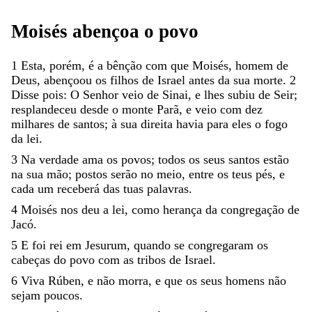
Moisés
abençoa
o
povo
1
Esta
,
porém
,
é
a
bênção
com
que
Moisés
,
homem
de
Deus
,
abençoou
os
filhos
de
Israel
antes
da
sua
morte
.
2
Disse
pois
:
O
Senhor
veio
de
Sinai
,
e
lhes
subiu
de
Seir
;
resplandeceu
desde
o
monte
Parã
,
e
veio
com
dez
milhares
de
santos
;
à
sua
direita
havia
para
eles
o
fogo
da
lei
.
3
Na
verdade
ama
os
povos
;
todos
os
seus
santos
estão
na
sua
mão
;
postos
serão
no
meio
,
entre
os
teus
pés
,
e
cada
um
receberá
das
tuas
palavras
.
4
Moisés
nos
deu
a
lei
,
como
herança
da
congregação
de
Jacó
.
5
E
foi
rei
em
Jesurum
,
quando
se
congregaram
os
cabeças
do
povo
com
as
tribos
de
Israel
.
6
Viva
Rúben
,
e
não
morra
,
e
que
os
seus
homens
não
sejam
poucos
.