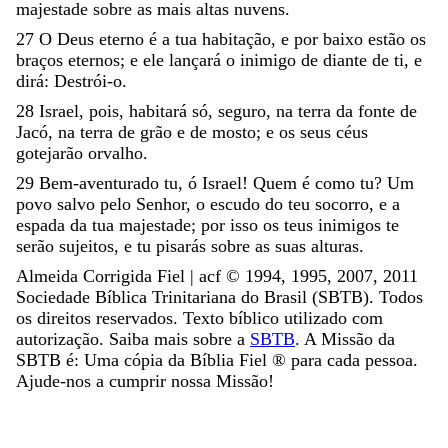
majestade
sobre
as
mais
altas
nuvens
.
27
O
Deus
eterno
é
a
tua
habitação
,
e
por
baixo
estão
os
braços
eternos
;
e
ele
lançará
o
inimigo
de
diante
de
ti
,
e
dirá
:
Destrói-
o
.
28
Israel
,
pois
,
habitará
só
,
seguro
,
na
terra
da
fonte
de
Jacó
,
na
terra
de
grão
e
de
mosto
;
e
os
seus
céus
gotejarão
orvalho
.
29
Bem-aventurado
tu
,
ó
Israel
!
Quem
é
como
tu
?
Um
povo
salvo
pelo
Senhor
,
o
escudo
do
teu
socorro
,
e
a
espada
da
tua
majestade
;
por
isso
os
teus
inimigos
te
serão
sujeitos
,
e
tu
pisarás
sobre
as
suas
alturas
.
Almeida Corrigida Fiel | acf ©️ 1994, 1995, 2007, 2011
Sociedade Bíblica Trinitariana do Brasil (SBTB). Todos
os direitos reservados. Texto bíblico utilizado com
autorização. Saiba mais sobre a
SBTB
. A Missão da
SBTB é: Uma cópia da Bíblia Fiel ®️ para cada pessoa.
Ajude-nos a cumprir nossa Missão!