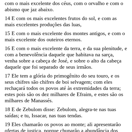
com
o
mais
excelente
dos
céus
,
com
o
orvalho
e
com
o
abismo
que
jaz
abaixo
.
14
E
com
os
mais
excelentes
frutos
do
sol
,
e
com
as
mais
excelentes
produções
das
luas
,
15
E
com
o
mais
excelente
dos
montes
antigos
,
e
com
o
mais
excelente
dos
outeiros
eternos
.
16
E
com
o
mais
excelente
da
terra
,
e
da
sua
plenitude
,
e
com
a
benevolência
daquele
que
habitava
na
sarça
,
venha
sobre
a
cabeça
de
José
,
e
sobre
o
alto
da
cabeça
daquele
que
foi
separado
de
seus
irmãos
.
17
Ele
tem
a
glória
do
primogênito
do
seu
touro
,
e
os
seus
chifres
são
chifres
de
boi
selvagem
;
com
eles
rechaçará
todos
os
povos
até
às
extremidades
da
terra
;
estes
pois
são
os
dez
milhares
de
Efraim
,
e
estes
são
os
milhares
de
Manassés
.
18
E
de
Zebulom
disse
:
Zebulom
,
alegra-te
nas
tuas
saídas
;
e
tu
,
Issacar
,
nas
tuas
tendas
.
19
Eles
chamarão
os
povos
ao
monte
;
ali
apresentarão
ofertas
de
justiça
,
porque
chuparão
a
abundância
dos