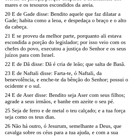
mares
e
os
tesouros
escondidos
da
areia
.
20
E
de
Gade
disse
:
Bendito
aquele
que
faz
dilatar
a
Gade
;
habita
como
a
leoa
,
e
despedaça
o
braço
e
o
alto
da
cabeça
.
21
E
se
proveu
da
melhor
parte
,
porquanto
ali
estava
escondida
a
porção
do
legislador
;
por
isso
veio
com
os
chefes
do
povo
,
executou
a
justiça
do
Senhor
e
os
seus
juízos
para
com
Israel
.
22
E
de
Dã
disse
:
Dã
é
cria
de
leão
;
que
salta
de
Basã
.
23
E
de
Naftali
disse
:
Farta-te
,
ó
Naftali
,
da
benevolência
,
e
enche-te
da
bênção
do
Senhor
;
possui
o
ocidente
e
o
sul
.
24
E
de
Aser
disse
:
Bendito
seja
Aser
com
seus
filhos
;
agrade
a
seus
irmãos
,
e
banhe
em
azeite
o
seu
pé
.
25
Seja
de
ferro
e
de
metal
o
teu
calçado
;
e
a
tua
força
seja
como
os
teus
dias
.
26
Não
há
outro
,
ó
Jesurum
,
semelhante
a
Deus
,
que
cavalga
sobre
os
céus
para
a
tua
ajuda
,
e
com
a
sua