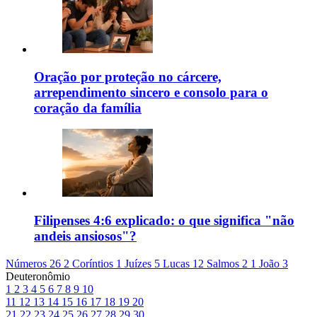
Oração por proteção no cárcere,
arrependimento sincero e consolo para o
coração da família
Filipenses 4:6 explicado: o que significa "não
andeis ansiosos"?
Números 26
2 Coríntios 1
Juízes 5
Lucas 12
Salmos 2
1 João 3
Deuteronômio
1
2
3
4
5
6
7
8
9
10
11
12
13
14
15
16
17
18
19
20
21
22
23
24
25
26
27
28
29
30