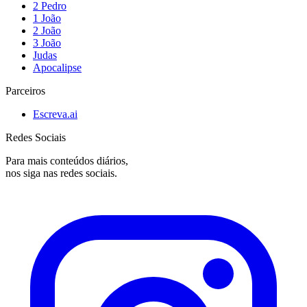
2 Pedro
1 João
2 João
3 João
Judas
Apocalipse
Parceiros
Escreva.ai
Redes Sociais
Para mais conteúdos diários,
nos siga nas redes sociais.