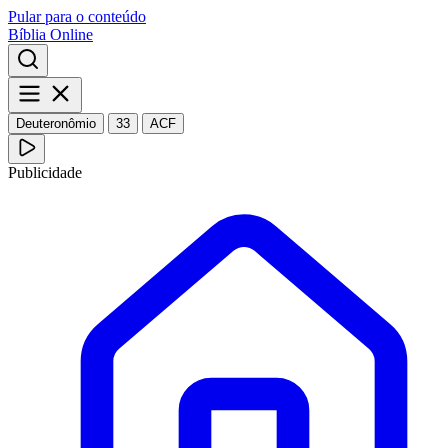
Pular para o conteúdo
Bíblia Online
Deuteronômio
33
ACF
Publicidade