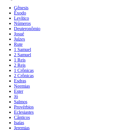
Gênesis
Êxodo
Levítico
Números
Deuteronômio
Josué
Juízes
Rute
1 Samuel
2 Samuel
1 Reis
2 Reis
1 Crônicas
2 Crônicas
Esdras
Neemias
Ester
Jó
Salmos
Provérbios
Eclesiastes
Cânticos
Isaías
Jeremias