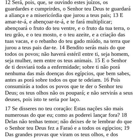
12
Será
,
pois
,
que
,
se
ouvindo
estes
juízos
,
os
guardardes
e
cumprirdes
,
o
Senhor
teu
Deus
te
guardará
a
aliança
e
a
misericórdia
que
jurou
a
teus
pais
;
13
E
amar-te-á
,
e
abençoar-te-á
,
e
te
fará
multiplicar
;
abençoará
o
fruto
do
teu
ventre
,
e
o
fruto
da
tua
terra
,
o
teu
grão
,
e
o
teu
mosto
,
e
o
teu
azeite
,
e
a
criação
das
tuas
vacas
,
e
o
rebanho
do
teu
gado
miúdo
,
na
terra
que
jurou
a
teus
pais
dar-te
.
14
Bendito
serás
mais
do
que
todos
os
povos
;
não
haverá
estéril
entre
ti
,
seja
homem
,
seja
mulher
,
nem
entre
os
teus
animais
.
15
E
o
Senhor
de
ti
desviará
toda
a
enfermidade
;
sobre
ti
não
porá
nenhuma
das
más
doenças
dos
egípcios
,
que
bem
sabes
,
antes
as
porá
sobre
todos
os
que
te
odeiam
.
16
Pois
consumirás
a
todos
os
povos
que
te
der
o
Senhor
teu
Deus
;
os
teus
olhos
não
os
poupará
;
e
não
servirás
a
seus
deuses
,
pois
isto
te
seria
por
laço
.
17
Se
disseres
no
teu
coração
:
Estas
nações
são
mais
numerosas
do
que
eu
;
como
as
poderei
lançar
fora
?
18
Delas
não
tenhas
temor
;
não
deixes
de
te
lembrar
do
que
o
Senhor
teu
Deus
fez
a
Faraó
e
a
todos
os
egípcios
;
19
Das
grandes
provas
que
viram
os
teus
olhos
,
e
dos