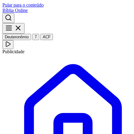
Pular para o conteúdo
Bíblia Online
Deuteronômio
7
ACF
Publicidade