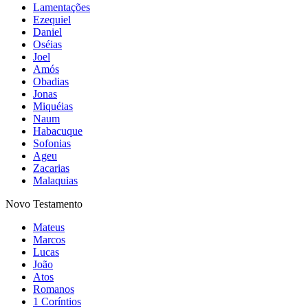
Lamentações
Ezequiel
Daniel
Oséias
Joel
Amós
Obadias
Jonas
Miquéias
Naum
Habacuque
Sofonias
Ageu
Zacarias
Malaquias
Novo Testamento
Mateus
Marcos
Lucas
João
Atos
Romanos
1 Coríntios