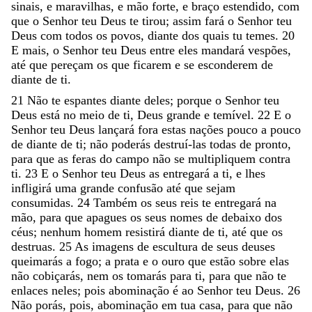
sinais
,
e
maravilhas
,
e
mão
forte
,
e
braço
estendido
,
com
que
o
Senhor
teu
Deus
te
tirou
;
assim
fará
o
Senhor
teu
Deus
com
todos
os
povos
,
diante
dos
quais
tu
temes
.
20
E
mais
,
o
Senhor
teu
Deus
entre
eles
mandará
vespões
,
até
que
pereçam
os
que
ficarem
e
se
esconderem
de
diante
de
ti
.
21
Não
te
espantes
diante
deles
;
porque
o
Senhor
teu
Deus
está
no
meio
de
ti
,
Deus
grande
e
temível
.
22
E
o
Senhor
teu
Deus
lançará
fora
estas
nações
pouco
a
pouco
de
diante
de
ti
;
não
poderás
destruí-las
todas
de
pronto
,
para
que
as
feras
do
campo
não
se
multipliquem
contra
ti
.
23
E
o
Senhor
teu
Deus
as
entregará
a
ti
,
e
lhes
infligirá
uma
grande
confusão
até
que
sejam
consumidas
.
24
Também
os
seus
reis
te
entregará
na
mão
,
para
que
apagues
os
seus
nomes
de
debaixo
dos
céus
;
nenhum
homem
resistirá
diante
de
ti
,
até
que
os
destruas
.
25
As
imagens
de
escultura
de
seus
deuses
queimarás
a
fogo
;
a
prata
e
o
ouro
que
estão
sobre
elas
não
cobiçarás
,
nem
os
tomarás
para
ti
,
para
que
não
te
enlaces
neles
;
pois
abominação
é
ao
Senhor
teu
Deus
.
26
Não
porás
,
pois
,
abominação
em
tua
casa
,
para
que
não