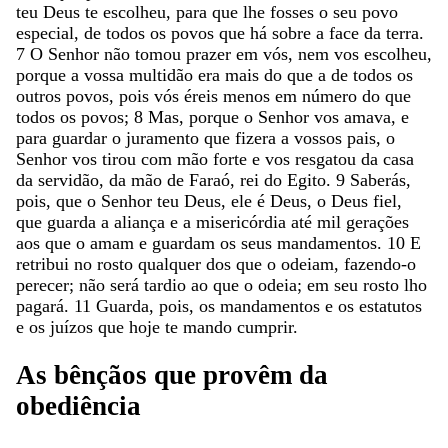
teu
Deus
te
escolheu
,
para
que
lhe
fosses
o
seu
povo
especial
,
de
todos
os
povos
que
há
sobre
a
face
da
terra
.
7
O
Senhor
não
tomou
prazer
em
vós
,
nem
vos
escolheu
,
porque
a
vossa
multidão
era
mais
do
que
a
de
todos
os
outros
povos
,
pois
vós
éreis
menos
em
número
do
que
todos
os
povos
;
8
Mas
,
porque
o
Senhor
vos
amava
,
e
para
guardar
o
juramento
que
fizera
a
vossos
pais
,
o
Senhor
vos
tirou
com
mão
forte
e
vos
resgatou
da
casa
da
servidão
,
da
mão
de
Faraó
,
rei
do
Egito
.
9
Saberás
,
pois
,
que
o
Senhor
teu
Deus
,
ele
é
Deus
,
o
Deus
fiel
,
que
guarda
a
aliança
e
a
misericórdia
até
mil
gerações
aos
que
o
amam
e
guardam
os
seus
mandamentos
.
10
E
retribui
no
rosto
qualquer
dos
que
o
odeiam
,
fazendo-o
perecer
;
não
será
tardio
ao
que
o
odeia
;
em
seu
rosto
lho
pagará
.
11
Guarda
,
pois
,
os
mandamentos
e
os
estatutos
e
os
juízos
que
hoje
te
mando
cumprir
.
As
bênçãos
que
provêm
da
obediência