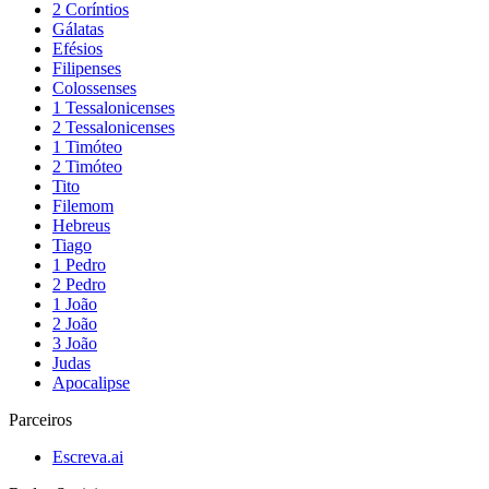
2 Coríntios
Gálatas
Efésios
Filipenses
Colossenses
1 Tessalonicenses
2 Tessalonicenses
1 Timóteo
2 Timóteo
Tito
Filemom
Hebreus
Tiago
1 Pedro
2 Pedro
1 João
2 João
3 João
Judas
Apocalipse
Parceiros
Escreva.ai