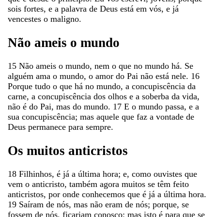
sois
fortes
,
e
a
palavra
de
Deus
está
em
vós
,
e
já
vencestes
o
maligno
.
Não
ameis
o
mundo
15
Não
ameis
o
mundo
,
nem
o
que
no
mundo
há
.
Se
alguém
ama
o
mundo
,
o
amor
do
Pai
não
está
nele
.
16
Porque
tudo
o
que
há
no
mundo
,
a
concupiscência
da
carne
,
a
concupiscência
dos
olhos
e
a
soberba
da
vida
,
não
é
do
Pai
,
mas
do
mundo
.
17
E
o
mundo
passa
,
e
a
sua
concupiscência
;
mas
aquele
que
faz
a
vontade
de
Deus
permanece
para
sempre
.
Os
muitos
anticristos
18
Filhinhos
,
é
já
a
última
hora
;
e
,
como
ouvistes
que
vem
o
anticristo
,
também
agora
muitos
se
têm
feito
anticristos
,
por
onde
conhecemos
que
é
já
a
última
hora
.
19
Saíram
de
nós
,
mas
não
eram
de
nós
;
porque
,
se
fossem
de
nós
,
ficariam
conosco
;
mas
isto
é
para
que
se