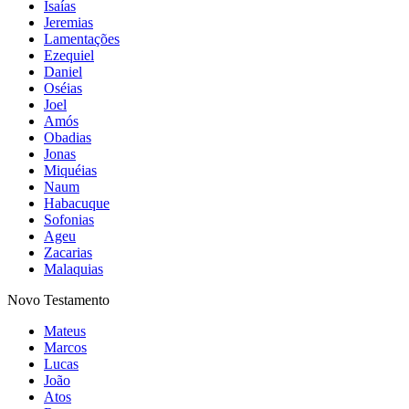
Isaías
Jeremias
Lamentações
Ezequiel
Daniel
Oséias
Joel
Amós
Obadias
Jonas
Miquéias
Naum
Habacuque
Sofonias
Ageu
Zacarias
Malaquias
Novo Testamento
Mateus
Marcos
Lucas
João
Atos