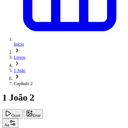
Início
Livros
1 João
Capítulo 2
1 João 2
Ouvir
Criar
Aa