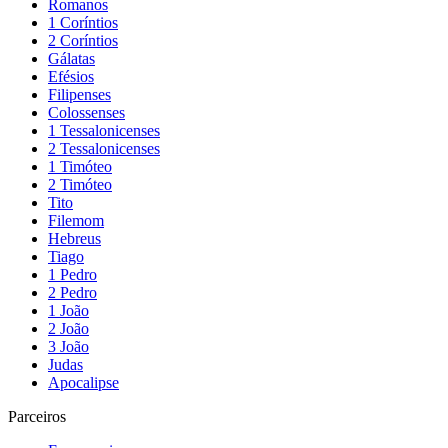
Romanos
1 Coríntios
2 Coríntios
Gálatas
Efésios
Filipenses
Colossenses
1 Tessalonicenses
2 Tessalonicenses
1 Timóteo
2 Timóteo
Tito
Filemom
Hebreus
Tiago
1 Pedro
2 Pedro
1 João
2 João
3 João
Judas
Apocalipse
Parceiros