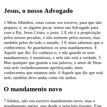
Jesus
,
o
nosso
Advogado
1
Meus
filhinhos
,
estas
coisas
vos
escrevo
,
para
que
não
pequeis
;
e
,
se
alguém
pecar
,
temos
um
Advogado
para
com
o
Pai
,
Jesus
Cristo
,
o
justo
.
2
E
ele
é
a
propiciação
pelos
nossos
pecados
,
e
não
somente
pelos
nossos
,
mas
também
pelos
de
todo
o
mundo
.
3
E
nisto
sabemos
que
o
conhecemos
:
Se
guardarmos
os
seus
mandamentos
.
4
Aquele
que
diz
:
Eu
conheço-o
,
e
não
guarda
os
seus
mandamentos
,
é
mentiroso
,
e
nele
não
está
a
verdade
.
5
Mas
qualquer
que
guarda
a
sua
palavra
,
o
amor
de
Deus
está
nele
verdadeiramente
aperfeiçoado
;
nisto
conhecemos
que
estamos
nele
.
6
Aquele
que
diz
que
está
nele
,
também
deve
andar
como
ele
andou
.
O
mandamento
novo
7
Irmãos
,
não
vos
escrevo
mandamento
novo
,
mas
o
mandamento
antigo
,
que
desde
o
princípio
tivestes
.
Este