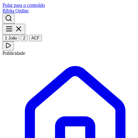
Pular para o conteúdo
Bíblia Online
1 João
2
ACF
Publicidade