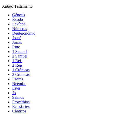
Antigo Testamento
Gênesis
Êxodo
Levítico
Números
Deuteronômio
Josué
Juízes
Rute
1 Samuel
2 Samuel
1 Reis
2 Reis
1 Crônicas
2 Crônicas
Esdras
Neemias
Ester
Jó
Salmos
Provérbios
Eclesiastes
Cânticos