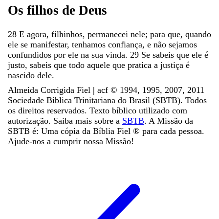
Os
filhos
de
Deus
28
E
agora
,
filhinhos
,
permanecei
nele
;
para
que
,
quando
ele
se
manifestar
,
tenhamos
confiança
,
e
não
sejamos
confundidos
por
ele
na
sua
vinda
.
29
Se
sabeis
que
ele
é
justo
,
sabeis
que
todo
aquele
que
pratica
a
justiça
é
nascido
dele
.
Almeida Corrigida Fiel | acf ©️ 1994, 1995, 2007, 2011
Sociedade Bíblica Trinitariana do Brasil (SBTB). Todos
os direitos reservados. Texto bíblico utilizado com
autorização. Saiba mais sobre a
SBTB
. A Missão da
SBTB é: Uma cópia da Bíblia Fiel ®️ para cada pessoa.
Ajude-nos a cumprir nossa Missão!