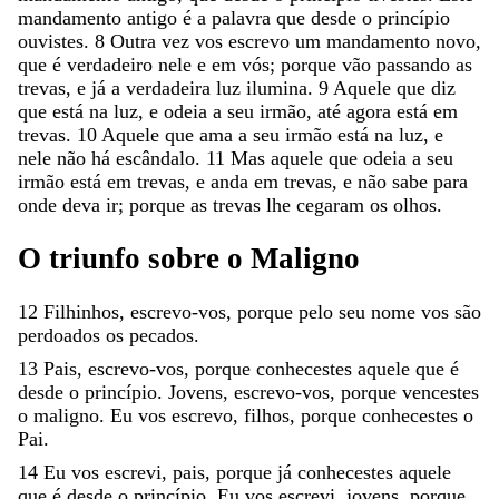
mandamento
antigo
é
a
palavra
que
desde
o
princípio
ouvistes
.
8
Outra
vez
vos
escrevo
um
mandamento
novo
,
que
é
verdadeiro
nele
e
em
vós
;
porque
vão
passando
as
trevas
,
e
já
a
verdadeira
luz
ilumina
.
9
Aquele
que
diz
que
está
na
luz
,
e
odeia
a
seu
irmão
,
até
agora
está
em
trevas
.
10
Aquele
que
ama
a
seu
irmão
está
na
luz
,
e
nele
não
há
escândalo
.
11
Mas
aquele
que
odeia
a
seu
irmão
está
em
trevas
,
e
anda
em
trevas
,
e
não
sabe
para
onde
deva
ir
;
porque
as
trevas
lhe
cegaram
os
olhos
.
O
triunfo
sobre
o
Maligno
12
Filhinhos
,
escrevo-vos
,
porque
pelo
seu
nome
vos
são
perdoados
os
pecados
.
13
Pais
,
escrevo-vos
,
porque
conhecestes
aquele
que
é
desde
o
princípio
.
Jovens
,
escrevo-vos
,
porque
vencestes
o
maligno
.
Eu
vos
escrevo
,
filhos
,
porque
conhecestes
o
Pai
.
14
Eu
vos
escrevi
,
pais
,
porque
já
conhecestes
aquele
que
é
desde
o
princípio
.
Eu
vos
escrevi
,
jovens
,
porque