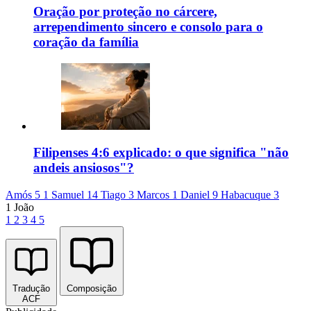
Oração por proteção no cárcere,
arrependimento sincero e consolo para o
coração da família
Filipenses 4:6 explicado: o que significa "não
andeis ansiosos"?
Amós 5
1 Samuel 14
Tiago 3
Marcos 1
Daniel 9
Habacuque 3
1 João
1
2
3
4
5
Tradução
Composição
ACF