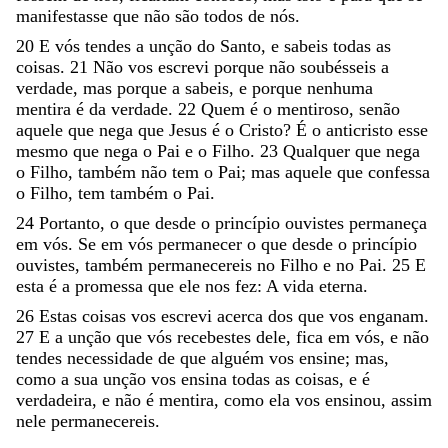
manifestasse
que
não
são
todos
de
nós
.
20
E
vós
tendes
a
unção
do
Santo
,
e
sabeis
todas
as
coisas
.
21
Não
vos
escrevi
porque
não
soubésseis
a
verdade
,
mas
porque
a
sabeis
,
e
porque
nenhuma
mentira
é
da
verdade
.
22
Quem
é
o
mentiroso
,
senão
aquele
que
nega
que
Jesus
é
o
Cristo
?
É
o
anticristo
esse
mesmo
que
nega
o
Pai
e
o
Filho
.
23
Qualquer
que
nega
o
Filho
,
também
não
tem
o
Pai
;
mas
aquele
que
confessa
o
Filho
,
tem
também
o
Pai
.
24
Portanto
,
o
que
desde
o
princípio
ouvistes
permaneça
em
vós
.
Se
em
vós
permanecer
o
que
desde
o
princípio
ouvistes
,
também
permanecereis
no
Filho
e
no
Pai
.
25
E
esta
é
a
promessa
que
ele
nos
fez
:
A
vida
eterna
.
26
Estas
coisas
vos
escrevi
acerca
dos
que
vos
enganam
.
27
E
a
unção
que
vós
recebestes
dele
,
fica
em
vós
,
e
não
tendes
necessidade
de
que
alguém
vos
ensine
;
mas
,
como
a
sua
unção
vos
ensina
todas
as
coisas
,
e
é
verdadeira
,
e
não
é
mentira
,
como
ela
vos
ensinou
,
assim
nele
permanecereis
.