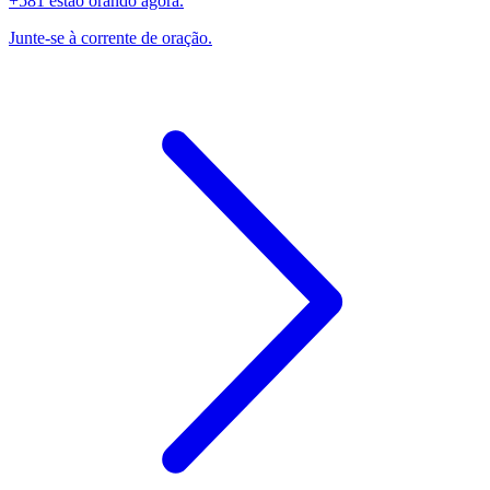
+581 estão orando agora.
Junte-se à corrente de oração.