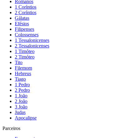
Romanos
1 Coríntios
2 Coríntios
Gálatas
Efésios
Filipenses
Colossenses
1 Tessalonicenses
2 Tessalonicenses
1 Timóteo
2 Timóteo
Tito
Filemom
Hebreus
Tiago
1 Pedro
2 Pedro
1 João
2 João
3 João
Judas
Apocalipse
Parceiros