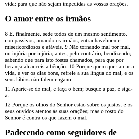
vida
;
para
que
não
sejam
impedidas
as
vossas
orações
.
O
amor
entre
os
irmãos
8
E
,
finalmente
,
sede
todos
de
um
mesmo
sentimento
,
compassivos
,
amando
os
irmãos
,
entranhavelmente
misericordiosos
e
afáveis
.
9
Não
tornando
mal
por
mal
,
ou
injúria
por
injúria
;
antes
,
pelo
contrário
,
bendizendo
;
sabendo
que
para
isto
fostes
chamados
,
para
que
por
herança
alcanceis
a
bênção
.
10
Porque
quem
quer
amar
a
vida
,
e
ver
os
dias
bons
,
refreie
a
sua
língua
do
mal
,
e
os
seus
lábios
não
falem
engano
.
11
Aparte-se
do
mal
,
e
faça
o
bem
;
busque
a
paz
,
e
siga-
a
.
12
Porque
os
olhos
do
Senhor
estão
sobre
os
justos
,
e
os
seus
ouvidos
atentos
às
suas
orações
;
mas
o
rosto
do
Senhor
é
contra
os
que
fazem
o
mal
.
Padecendo
como
seguidores
de