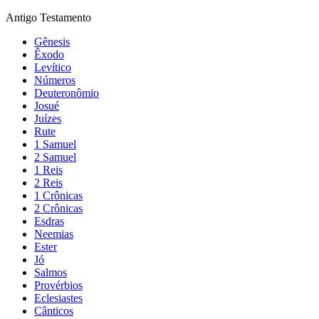
Antigo Testamento
Gênesis
Êxodo
Levítico
Números
Deuteronômio
Josué
Juízes
Rute
1 Samuel
2 Samuel
1 Reis
2 Reis
1 Crônicas
2 Crônicas
Esdras
Neemias
Ester
Jó
Salmos
Provérbios
Eclesiastes
Cânticos