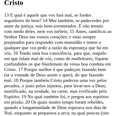
Cristo
13
E
qual
é
aquele
que
vos
fará
mal
,
se
fordes
seguidores
do
bem
?
14
Mas
também
,
se
padecerdes
por
amor
da
justiça
,
sois
bem-aventurados
.
E
não
temais
com
medo
deles
,
nem
vos
turbeis
;
15
Antes
,
santificai
ao
Senhor
Deus
em
vossos
corações
;
e
estai
sempre
preparados
para
responder
com
mansidão
e
temor
a
qualquer
que
vos
pedir
a
razão
da
esperança
que
há
em
vós
,
16
Tendo
uma
boa
consciência
,
para
que
,
naquilo
em
que
falam
mal
de
vós
,
como
de
malfeitores
,
fiquem
confundidos
os
que
blasfemam
da
vossa
boa
conduta
em
Cristo
.
17
Porque
melhor
é
que
padeçais
fazendo
bem
(
se
a
vontade
de
Deus
assim
o
quer
)
,
do
que
fazendo
mal
.
18
Porque
também
Cristo
padeceu
uma
vez
pelos
pecados
,
o
justo
pelos
injustos
,
para
levar-nos
a
Deus
;
mortificado
,
na
verdade
,
na
carne
,
mas
vivificado
pelo
Espírito
;
19
No
qual
também
foi
,
e
pregou
aos
espíritos
em
prisão
;
20
Os
quais
noutro
tempo
foram
rebeldes
,
quando
a
longanimidade
de
Deus
esperava
nos
dias
de
Noé
,
enquanto
se
preparava
a
arca
;
na
qual
poucas
(
isto