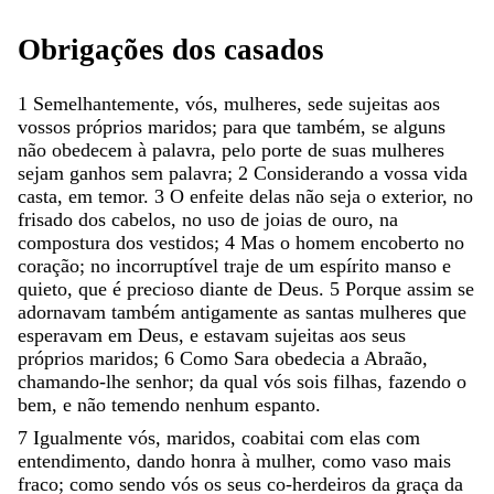
Obrigações
dos
casados
1
Semelhantemente
,
vós
,
mulheres
,
sede
sujeitas
aos
vossos
próprios
maridos
;
para
que
também
,
se
alguns
não
obedecem
à
palavra
,
pelo
porte
de
suas
mulheres
sejam
ganhos
sem
palavra
;
2
Considerando
a
vossa
vida
casta
,
em
temor
.
3
O
enfeite
delas
não
seja
o
exterior
,
no
frisado
dos
cabelos
,
no
uso
de
joias
de
ouro
,
na
compostura
dos
vestidos
;
4
Mas
o
homem
encoberto
no
coração
;
no
incorruptível
traje
de
um
espírito
manso
e
quieto
,
que
é
precioso
diante
de
Deus
.
5
Porque
assim
se
adornavam
também
antigamente
as
santas
mulheres
que
esperavam
em
Deus
,
e
estavam
sujeitas
aos
seus
próprios
maridos
;
6
Como
Sara
obedecia
a
Abraão
,
chamando-lhe
senhor
;
da
qual
vós
sois
filhas
,
fazendo
o
bem
,
e
não
temendo
nenhum
espanto
.
7
Igualmente
vós
,
maridos
,
coabitai
com
elas
com
entendimento
,
dando
honra
à
mulher
,
como
vaso
mais
fraco
;
como
sendo
vós
os
seus
co-herdeiros
da
graça
da