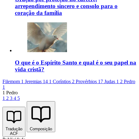
arrependimento sincero e consolo para o
coração da família
O que é o Espírito Santo e qual é o seu papel na
vida cristã?
Filemom 1
Jeremias 14
1 Coríntios 2
Provérbios 17
Judas 1
2 Pedro
1
1 Pedro
1
2
3
4
5
Tradução
Composição
ACF