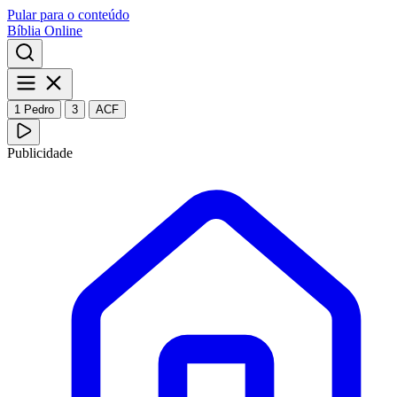
Pular para o conteúdo
Bíblia Online
1 Pedro
3
ACF
Publicidade