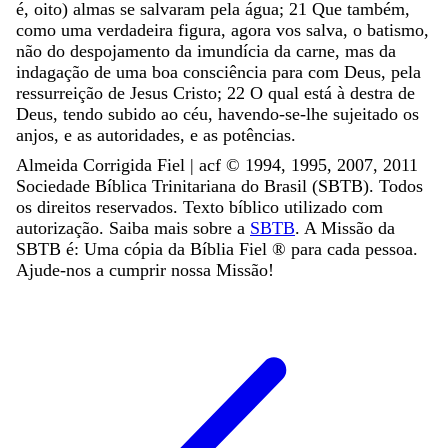
é
,
oito
)
almas
se
salvaram
pela
água
;
21
Que
também
,
como
uma
verdadeira
figura
,
agora
vos
salva
,
o
batismo
,
não
do
despojamento
da
imundícia
da
carne
,
mas
da
indagação
de
uma
boa
consciência
para
com
Deus
,
pela
ressurreição
de
Jesus
Cristo
;
22
O
qual
está
à
destra
de
Deus
,
tendo
subido
ao
céu
,
havendo-se-lhe
sujeitado
os
anjos
,
e
as
autoridades
,
e
as
potências
.
Almeida Corrigida Fiel | acf ©️ 1994, 1995, 2007, 2011
Sociedade Bíblica Trinitariana do Brasil (SBTB). Todos
os direitos reservados. Texto bíblico utilizado com
autorização. Saiba mais sobre a
SBTB
. A Missão da
SBTB é: Uma cópia da Bíblia Fiel ®️ para cada pessoa.
Ajude-nos a cumprir nossa Missão!