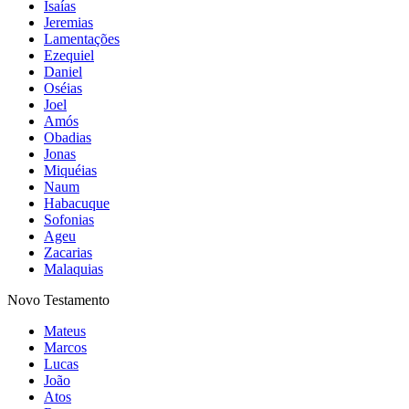
Isaías
Jeremias
Lamentações
Ezequiel
Daniel
Oséias
Joel
Amós
Obadias
Jonas
Miquéias
Naum
Habacuque
Sofonias
Ageu
Zacarias
Malaquias
Novo Testamento
Mateus
Marcos
Lucas
João
Atos