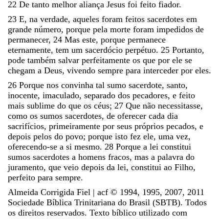
22
De
tanto
melhor
aliança
Jesus
foi
feito
fiador
.
23
E
,
na
verdade
,
aqueles
foram
feitos
sacerdotes
em
grande
número
,
porque
pela
morte
foram
impedidos
de
permanecer
,
24
Mas
este
,
porque
permanece
eternamente
,
tem
um
sacerdócio
perpétuo
.
25
Portanto
,
pode
também
salvar
perfeitamente
os
que
por
ele
se
chegam
a
Deus
,
vivendo
sempre
para
interceder
por
eles
.
26
Porque
nos
convinha
tal
sumo
sacerdote
,
santo
,
inocente
,
imaculado
,
separado
dos
pecadores
,
e
feito
mais
sublime
do
que
os
céus
;
27
Que
não
necessitasse
,
como
os
sumos
sacerdotes
,
de
oferecer
cada
dia
sacrifícios
,
primeiramente
por
seus
próprios
pecados
,
e
depois
pelos
do
povo
;
porque
isto
fez
ele
,
uma
vez
,
oferecendo-se
a
si
mesmo
.
28
Porque
a
lei
constitui
sumos
sacerdotes
a
homens
fracos
,
mas
a
palavra
do
juramento
,
que
veio
depois
da
lei
,
constitui
ao
Filho
,
perfeito
para
sempre
.
Almeida Corrigida Fiel | acf ©️ 1994, 1995, 2007, 2011
Sociedade Bíblica Trinitariana do Brasil (SBTB). Todos
os direitos reservados. Texto bíblico utilizado com