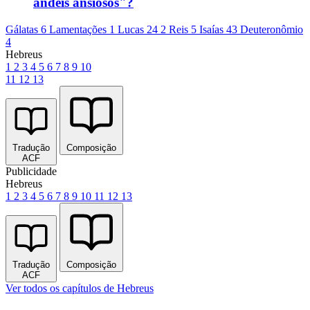
andeis ansiosos"?
Gálatas 6
Lamentações 1
Lucas 24
2 Reis 5
Isaías 43
Deuteronômio
4
Hebreus
1
2
3
4
5
6
7
8
9
10
11
12
13
Tradução
Composição
ACF
Publicidade
Hebreus
1
2
3
4
5
6
7
8
9
10
11
12
13
Tradução
Composição
ACF
Ver todos os capítulos de Hebreus