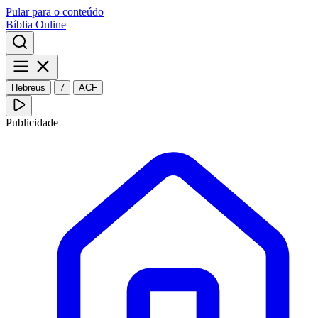
Pular para o conteúdo
Bíblia Online
Hebreus
7
ACF
Publicidade