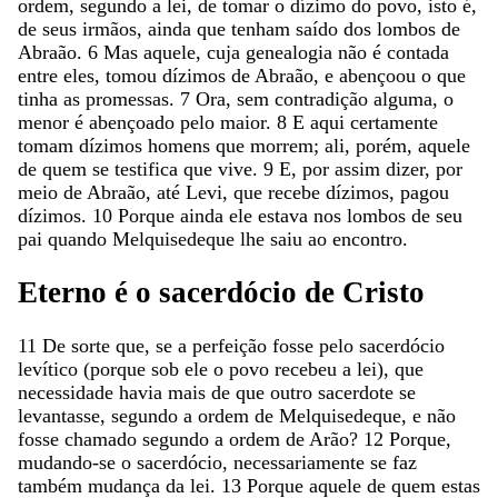
ordem
,
segundo
a
lei
,
de
tomar
o
dízimo
do
povo
,
isto
é
,
de
seus
irmãos
,
ainda
que
tenham
saído
dos
lombos
de
Abraão
.
6
Mas
aquele
,
cuja
genealogia
não
é
contada
entre
eles
,
tomou
dízimos
de
Abraão
,
e
abençoou
o
que
tinha
as
promessas
.
7
Ora
,
sem
contradição
alguma
,
o
menor
é
abençoado
pelo
maior
.
8
E
aqui
certamente
tomam
dízimos
homens
que
morrem
;
ali
,
porém
,
aquele
de
quem
se
testifica
que
vive
.
9
E
,
por
assim
dizer
,
por
meio
de
Abraão
,
até
Levi
,
que
recebe
dízimos
,
pagou
dízimos
.
10
Porque
ainda
ele
estava
nos
lombos
de
seu
pai
quando
Melquisedeque
lhe
saiu
ao
encontro
.
Eterno
é
o
sacerdócio
de
Cristo
11
De
sorte
que
,
se
a
perfeição
fosse
pelo
sacerdócio
levítico
(
porque
sob
ele
o
povo
recebeu
a
lei
)
,
que
necessidade
havia
mais
de
que
outro
sacerdote
se
levantasse
,
segundo
a
ordem
de
Melquisedeque
,
e
não
fosse
chamado
segundo
a
ordem
de
Arão
?
12
Porque
,
mudando-se
o
sacerdócio
,
necessariamente
se
faz
também
mudança
da
lei
.
13
Porque
aquele
de
quem
estas