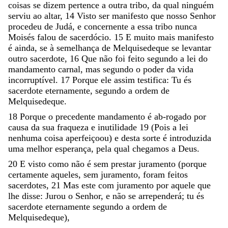
coisas
se
dizem
pertence
a
outra
tribo
,
da
qual
ninguém
serviu
ao
altar
,
14
Visto
ser
manifesto
que
nosso
Senhor
procedeu
de
Judá
,
e
concernente
a
essa
tribo
nunca
Moisés
falou
de
sacerdócio
.
15
E
muito
mais
manifesto
é
ainda
,
se
à
semelhança
de
Melquisedeque
se
levantar
outro
sacerdote
,
16
Que
não
foi
feito
segundo
a
lei
do
mandamento
carnal
,
mas
segundo
o
poder
da
vida
incorruptível
.
17
Porque
ele
assim
testifica
:
Tu
és
sacerdote
eternamente
,
segundo
a
ordem
de
Melquisedeque
.
18
Porque
o
precedente
mandamento
é
ab-rogado
por
causa
da
sua
fraqueza
e
inutilidade
19
(
Pois
a
lei
nenhuma
coisa
aperfeiçoou
)
e
desta
sorte
é
introduzida
uma
melhor
esperança
,
pela
qual
chegamos
a
Deus
.
20
E
visto
como
não
é
sem
prestar
juramento
(
porque
certamente
aqueles
,
sem
juramento
,
foram
feitos
sacerdotes
,
21
Mas
este
com
juramento
por
aquele
que
lhe
disse
:
Jurou
o
Senhor
,
e
não
se
arrependerá
;
tu
és
sacerdote
eternamente
segundo
a
ordem
de
Melquisedeque
)
,