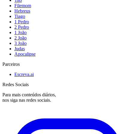
Tito
Filemom
Hebreus
Tiago
1 Pedro
2 Pedro
1 João
2 João
3 João
Judas
Apocalipse
Parceiros
Escreva.ai
Redes Sociais
Para mais conteúdos diários,
nos siga nas redes sociais.