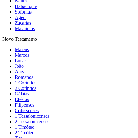
Naum
Habacuque
Sofonias
Ageu
Zacarias
Malaquias
Novo Testamento
Mateus
Marcos
Lucas
João
Atos
Romanos
1 Coríntios
2 Coríntios
Gálatas
Efésios
Filipenses
Colossenses
1 Tessalonicenses
2 Tessalonicenses
1 Timóteo
2 Timóteo