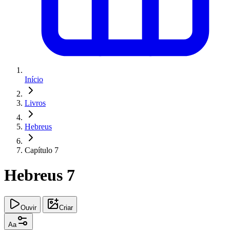
Início
Livros
Hebreus
Capítulo 7
Hebreus 7
Ouvir
Criar
Aa