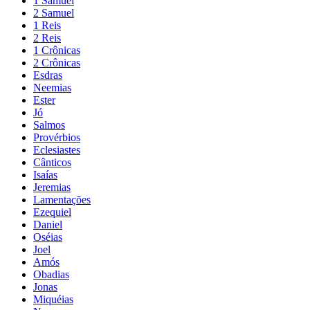
1 Samuel
2 Samuel
1 Reis
2 Reis
1 Crônicas
2 Crônicas
Esdras
Neemias
Ester
Jó
Salmos
Provérbios
Eclesiastes
Cânticos
Isaías
Jeremias
Lamentações
Ezequiel
Daniel
Oséias
Joel
Amós
Obadias
Jonas
Miquéias