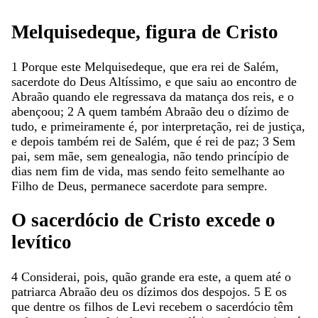
Melquisedeque
,
figura
de
Cristo
1
Porque
este
Melquisedeque
,
que
era
rei
de
Salém
,
sacerdote
do
Deus
Altíssimo
,
e
que
saiu
ao
encontro
de
Abraão
quando
ele
regressava
da
matança
dos
reis
,
e
o
abençoou
;
2
A
quem
também
Abraão
deu
o
dízimo
de
tudo
,
e
primeiramente
é
,
por
interpretação
,
rei
de
justiça
,
e
depois
também
rei
de
Salém
,
que
é
rei
de
paz
;
3
Sem
pai
,
sem
mãe
,
sem
genealogia
,
não
tendo
princípio
de
dias
nem
fim
de
vida
,
mas
sendo
feito
semelhante
ao
Filho
de
Deus
,
permanece
sacerdote
para
sempre
.
O
sacerdócio
de
Cristo
excede
o
levítico
4
Considerai
,
pois
,
quão
grande
era
este
,
a
quem
até
o
patriarca
Abraão
deu
os
dízimos
dos
despojos
.
5
E
os
que
dentre
os
filhos
de
Levi
recebem
o
sacerdócio
têm