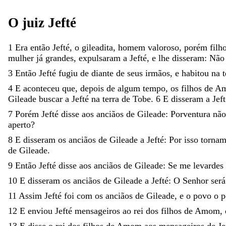
O
juiz
Jefté
1
Era
então
Jefté
,
o
gileadita
,
homem
valoroso
,
porém
filh
mulher
já
grandes
,
expulsaram
a
Jefté
,
e
lhe
disseram
:
Nã
3
Então
Jefté
fugiu
de
diante
de
seus
irmãos
,
e
habitou
na
4
E
aconteceu
que
,
depois
de
algum
tempo
,
os
filhos
de
A
Gileade
buscar
a
Jefté
na
terra
de
Tobe
.
6
E
disseram
a
Jef
7
Porém
Jefté
disse
aos
anciãos
de
Gileade
:
Porventura
nã
aperto
?
8
E
disseram
os
anciãos
de
Gileade
a
Jefté
:
Por
isso
torna
de
Gileade
.
9
Então
Jefté
disse
aos
anciãos
de
Gileade
:
Se
me
levardes
10
E
disseram
os
anciãos
de
Gileade
a
Jefté
:
O
Senhor
ser
11
Assim
Jefté
foi
com
os
anciãos
de
Gileade
,
e
o
povo
o
p
12
E
enviou
Jefté
mensageiros
ao
rei
dos
filhos
de
Amom
,
13
E
disse
o
rei
dos
filhos
de
Amom
aos
mensageiros
de
Je