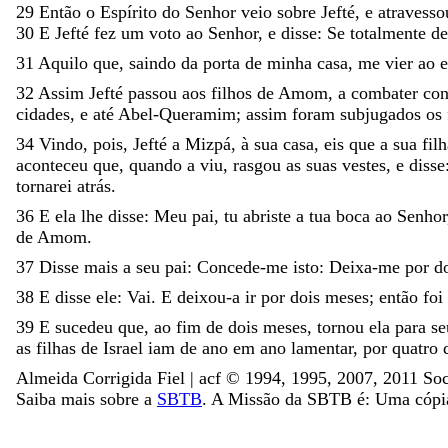
29
Então
o
Espírito
do
Senhor
veio
sobre
Jefté
,
e
atravess
30
E
Jefté
fez
um
voto
ao
Senhor
,
e
disse
:
Se
totalmente
d
31
Aquilo
que
,
saindo
da
porta
de
minha
casa
,
me
vier
ao
e
32
Assim
Jefté
passou
aos
filhos
de
Amom
,
a
combater
con
cidades
,
e
até
Abel-Queramim
;
assim
foram
subjugados
os
34
Vindo
,
pois
,
Jefté
a
Mizpá
,
à
sua
casa
,
eis
que
a
sua
fil
aconteceu
que
,
quando
a
viu
,
rasgou
as
suas
vestes
,
e
disse
tornarei
atrás
.
36
E
ela
lhe
disse
:
Meu
pai
,
tu
abriste
a
tua
boca
ao
Senhor
de
Amom
.
37
Disse
mais
a
seu
pai
:
Concede-me
isto
:
Deixa-me
por
d
38
E
disse
ele
:
Vai
.
E
deixou-a
ir
por
dois
meses
;
então
foi
39
E
sucedeu
que
,
ao
fim
de
dois
meses
,
tornou
ela
para
s
as
filhas
de
Israel
iam
de
ano
em
ano
lamentar
,
por
quatro
Almeida Corrigida Fiel | acf ©️ 1994, 1995, 2007, 2011 Soc
Saiba mais sobre a
SBTB
. A Missão da SBTB é: Uma cópia 