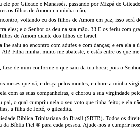
ou
ele
por
Gileade
e
Manassés
,
passando
por
Mizpá
de
Gilead
eres
os
filhos
de
Amom
na
minha
mão
,
ncontro
,
voltando
eu
dos
filhos
de
Amom
em
paz
,
isso
será
d
tra
eles
;
e
o
Senhor
os
deu
na
sua
mão
.
33
E
os
feriu
com
gr
filhos
de
Amom
diante
dos
filhos
de
Israel
.
ha
lhe
saiu
ao
encontro
com
adufes
e
com
danças
;
e
era
ela
a
ú
:
Ah
!
Filha
minha
,
muito
me
abateste
,
e
estás
entre
os
que
m
,
faze
de
mim
conforme
o
que
saiu
da
tua
boca
;
pois
o
Senho
ois
meses
que
vá
,
e
desça
pelos
montes
,
e
chore
a
minha
virg
ela
com
as
suas
companheiras
,
e
chorou
a
sua
virgindade
pel
eu
pai
,
o
qual
cumpriu
nela
o
seu
voto
que
tinha
feito
;
e
ela
n
dias
,
a
filha
de
Jefté
,
o
gileadita
.
iedade Bíblica Trinitariana do Brasil (SBTB). Todos os direit
da Bíblia Fiel ®️ para cada pessoa. Ajude-nos a cumprir nos