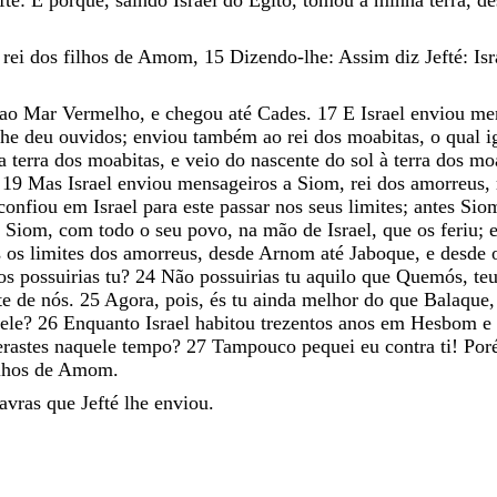
o
rei
dos
filhos
de
Amom
,
15
Dizendo-lhe
:
Assim
diz
Jefté
:
Is
ao
Mar
Vermelho
,
e
chegou
até
Cades
.
17
E
Israel
enviou
me
lhe
deu
ouvidos
;
enviou
também
ao
rei
dos
moabitas
,
o
qual
i
a
terra
dos
moabitas
,
e
veio
do
nascente
do
sol
à
terra
dos
moa
.
19
Mas
Israel
enviou
mensageiros
a
Siom
,
rei
dos
amorreus
,
confiou
em
Israel
para
este
passar
nos
seus
limites
;
antes
Sio
a
Siom
,
com
todo
o
seu
povo
,
na
mão
de
Israel
,
que
os
feriu
;
s
os
limites
dos
amorreus
,
desde
Arnom
até
Jaboque
,
e
desde
os
possuirias
tu
?
24
Não
possuirias
tu
aquilo
que
Quemós
,
te
te
de
nós
.
25
Agora
,
pois
,
és
tu
ainda
melhor
do
que
Balaque
ele
?
26
Enquanto
Israel
habitou
trezentos
anos
em
Hesbom
e
erastes
naquele
tempo
?
27
Tampouco
pequei
eu
contra
ti
!
Po
ilhos
de
Amom
.
lavras
que
Jefté
lhe
enviou
.