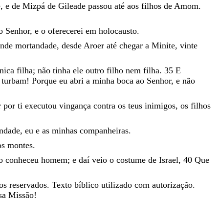
e
,
e
de
Mizpá
de
Gileade
passou
até
aos
filhos
de
Amom
.
o
Senhor
,
e
o
oferecerei
em
holocausto
.
ande
mortandade
,
desde
Aroer
até
chegar
a
Minite
,
vinte
nica
filha
;
não
tinha
ele
outro
filho
nem
filha
.
35
E
e
turbam
!
Porque
eu
abri
a
minha
boca
ao
Senhor
,
e
não
r
por
ti
executou
vingança
contra
os
teus
inimigos
,
os
filhos
indade
,
eu
e
as
minhas
companheiras
.
os
montes
.
ão
conheceu
homem
;
e
daí
veio
o
costume
de
Israel
,
40
Que
os reservados. Texto bíblico utilizado com autorização.
sa Missão!