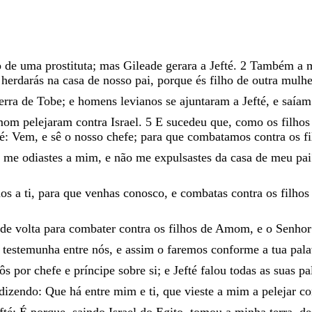
o
de
uma
prostituta
;
mas
Gileade
gerara
a
Jefté
.
2
Também
a
o
herdarás
na
casa
de
nosso
pai
,
porque
és
filho
de
outra
mulhe
terra
de
Tobe
;
e
homens
levianos
se
ajuntaram
a
Jefté
,
e
saía
mom
pelejaram
contra
Israel
.
5
E
sucedeu
que
,
como
os
filho
té
:
Vem
,
e
sê
o
nosso
chefe
;
para
que
combatamos
contra
os
f
o
me
odiastes
a
mim
,
e
não
me
expulsastes
da
casa
de
meu
pai
mos
a
ti
,
para
que
venhas
conosco
,
e
combatas
contra
os
filho
de
volta
para
combater
contra
os
filhos
de
Amom
,
e
o
Senhor
á
testemunha
entre
nós
,
e
assim
o
faremos
conforme
a
tua
pala
ôs
por
chefe
e
príncipe
sobre
si
;
e
Jefté
falou
todas
as
suas
pa
dizendo
:
Que
há
entre
mim
e
ti
,
que
vieste
a
mim
a
pelejar
co
fté
:
É
porque
,
saindo
Israel
do
Egito
,
tomou
a
minha
terra
,
de