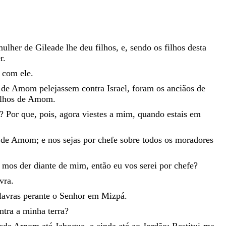
mulher
de
Gileade
lhe
deu
filhos
,
e
,
sendo
os
filhos
desta
r
.
m
com
ele
.
s
de
Amom
pelejassem
contra
Israel
,
foram
os
anciãos
de
ilhos
de
Amom
.
?
Por
que
,
pois
,
agora
viestes
a
mim
,
quando
estais
em
s
de
Amom
;
e
nos
sejas
por
chefe
sobre
todos
os
moradores
mos
der
diante
de
mim
,
então
eu
vos
serei
por
chefe
?
vra
.
lavras
perante
o
Senhor
em
Mizpá
.
ntra
a
minha
terra
?
sde
Arnom
até
Jaboque
,
e
ainda
até
ao
Jordão
:
Restitui-ma