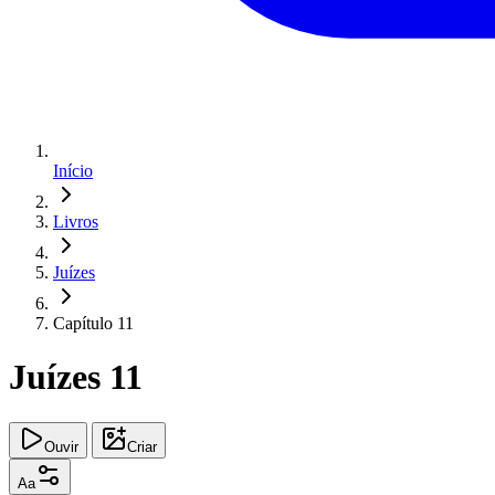
Início
Livros
Juízes
Capítulo 11
Juízes 11
Ouvir
Criar
Aa