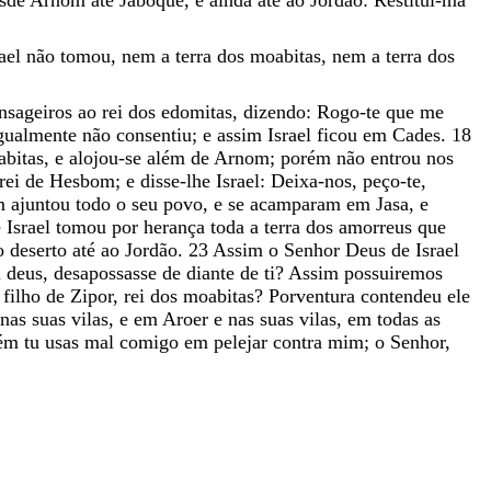
rael
não
tomou
,
nem
a
terra
dos
moabitas
,
nem
a
terra
dos
nsageiros
ao
rei
dos
edomitas
,
dizendo
:
Rogo-te
que
me
gualmente
não
consentiu
;
e
assim
Israel
ficou
em
Cades
.
18
bitas
,
e
alojou-se
além
de
Arnom
;
porém
não
entrou
nos
rei
de
Hesbom
;
e
disse-lhe
Israel
:
Deixa-nos
,
peço-te
,
m
ajuntou
todo
o
seu
povo
,
e
se
acamparam
em
Jasa
,
e
e
Israel
tomou
por
herança
toda
a
terra
dos
amorreus
que
o
deserto
até
ao
Jordão
.
23
Assim
o
Senhor
Deus
de
Israel
u
deus
,
desapossasse
de
diante
de
ti
?
Assim
possuiremos
,
filho
de
Zipor
,
rei
dos
moabitas
?
Porventura
contendeu
ele
nas
suas
vilas
,
e
em
Aroer
e
nas
suas
vilas
,
em
todas
as
rém
tu
usas
mal
comigo
em
pelejar
contra
mim
;
o
Senhor
,