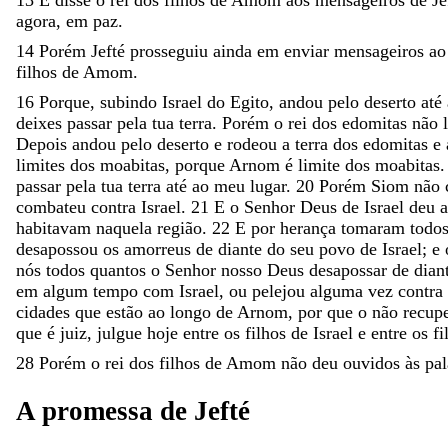
agora
,
em
paz
.
14
Porém
Jefté
prosseguiu
ainda
em
enviar
mensageiros
a
filhos
de
Amom
.
16
Porque
,
subindo
Israel
do
Egito
,
andou
pelo
deserto
até
deixes
passar
pela
tua
terra
.
Porém
o
rei
dos
edomitas
não
Depois
andou
pelo
deserto
e
rodeou
a
terra
dos
edomitas
e
limites
dos
moabitas
,
porque
Arnom
é
limite
dos
moabitas
passar
pela
tua
terra
até
ao
meu
lugar
.
20
Porém
Siom
não
combateu
contra
Israel
.
21
E
o
Senhor
Deus
de
Israel
deu
habitavam
naquela
região
.
22
E
por
herança
tomaram
todo
desapossou
os
amorreus
de
diante
do
seu
povo
de
Israel
;
e
nós
todos
quantos
o
Senhor
nosso
Deus
desapossar
de
dian
em
algum
tempo
com
Israel
,
ou
pelejou
alguma
vez
contra
cidades
que
estão
ao
longo
de
Arnom
,
por
que
o
não
recup
que
é
juiz
,
julgue
hoje
entre
os
filhos
de
Israel
e
entre
os
f
28
Porém
o
rei
dos
filhos
de
Amom
não
deu
ouvidos
às
pa
A
promessa
de
Jefté