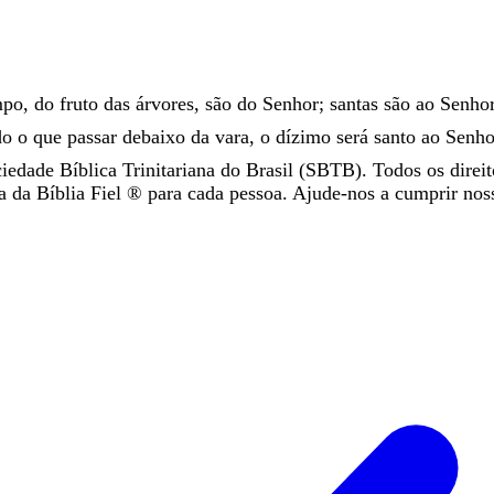
mpo
,
do
fruto
das
árvores
,
são
do
Senhor
;
santas
são
ao
Senho
do
o
que
passar
debaixo
da
vara
,
o
dízimo
será
santo
ao
Senho
iedade Bíblica Trinitariana do Brasil (SBTB). Todos os direit
da Bíblia Fiel ®️ para cada pessoa. Ajude-nos a cumprir nos