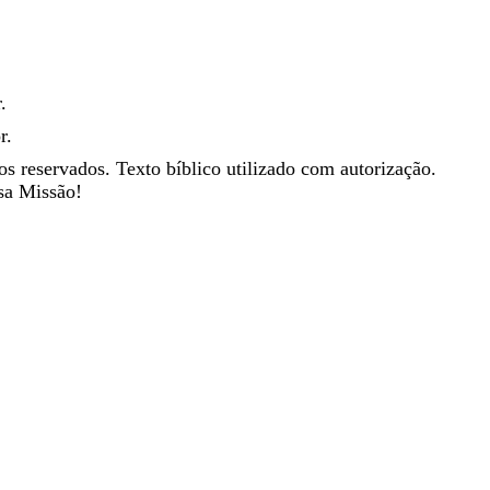
r
.
r
.
os reservados. Texto bíblico utilizado com autorização.
sa Missão!