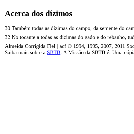
Acerca
dos
dízimos
30
Também
todas
as
dízimas
do
campo
,
da
semente
do
ca
32
No
tocante
a
todas
as
dízimas
do
gado
e
do
rebanho
,
tu
Almeida Corrigida Fiel | acf ©️ 1994, 1995, 2007, 2011 Soc
Saiba mais sobre a
SBTB
. A Missão da SBTB é: Uma cópia 