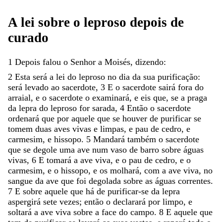
A
lei
sobre
o
leproso
depois
de
curado
1
Depois
falou
o
Senhor
a
Moisés
,
dizendo
:
2
Esta
será
a
lei
do
leproso
no
dia
da
sua
purificação
:
será
levado
ao
sacerdote
,
3
E
o
sacerdote
sairá
fora
do
arraial
,
e
o
sacerdote
o
examinará
,
e
eis
que
,
se
a
praga
da
lepra
do
leproso
for
sarada
,
4
Então
o
sacerdote
ordenará
que
por
aquele
que
se
houver
de
purificar
se
tomem
duas
aves
vivas
e
limpas
,
e
pau
de
cedro
,
e
carmesim
,
e
hissopo
.
5
Mandará
também
o
sacerdote
que
se
degole
uma
ave
num
vaso
de
barro
sobre
águas
vivas
,
6
E
tomará
a
ave
viva
,
e
o
pau
de
cedro
,
e
o
carmesim
,
e
o
hissopo
,
e
os
molhará
,
com
a
ave
viva
,
no
sangue
da
ave
que
foi
degolada
sobre
as
águas
correntes
.
7
E
sobre
aquele
que
há
de
purificar-se
da
lepra
aspergirá
sete
vezes
;
então
o
declarará
por
limpo
,
e
soltará
a
ave
viva
sobre
a
face
do
campo
.
8
E
aquele
que