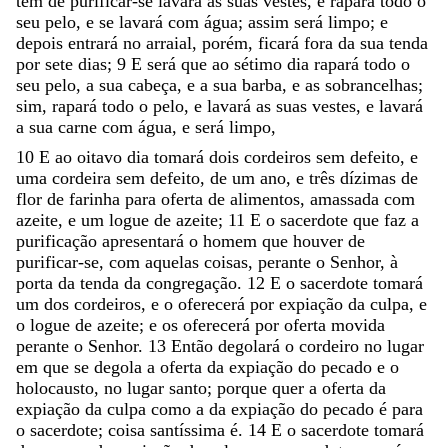
tem
de
purificar-se
lavará
as
suas
vestes
,
e
rapará
todo
o
seu
pelo
,
e
se
lavará
com
água
;
assim
será
limpo
;
e
depois
entrará
no
arraial
,
porém
,
ficará
fora
da
sua
tenda
por
sete
dias
;
9
E
será
que
ao
sétimo
dia
rapará
todo
o
seu
pelo
,
a
sua
cabeça
,
e
a
sua
barba
,
e
as
sobrancelhas
;
sim
,
rapará
todo
o
pelo
,
e
lavará
as
suas
vestes
,
e
lavará
a
sua
carne
com
água
,
e
será
limpo
,
10
E
ao
oitavo
dia
tomará
dois
cordeiros
sem
defeito
,
e
uma
cordeira
sem
defeito
,
de
um
ano
,
e
três
dízimas
de
flor
de
farinha
para
oferta
de
alimentos
,
amassada
com
azeite
,
e
um
logue
de
azeite
;
11
E
o
sacerdote
que
faz
a
purificação
apresentará
o
homem
que
houver
de
purificar-se
,
com
aquelas
coisas
,
perante
o
Senhor
,
à
porta
da
tenda
da
congregação
.
12
E
o
sacerdote
tomará
um
dos
cordeiros
,
e
o
oferecerá
por
expiação
da
culpa
,
e
o
logue
de
azeite
;
e
os
oferecerá
por
oferta
movida
perante
o
Senhor
.
13
Então
degolará
o
cordeiro
no
lugar
em
que
se
degola
a
oferta
da
expiação
do
pecado
e
o
holocausto
,
no
lugar
santo
;
porque
quer
a
oferta
da
expiação
da
culpa
como
a
da
expiação
do
pecado
é
para
o
sacerdote
;
coisa
santíssima
é
.
14
E
o
sacerdote
tomará