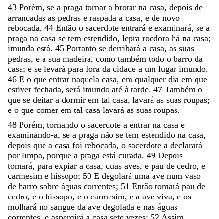
43
Porém
,
se
a
praga
tornar
a
brotar
na
casa
,
depois
de
arrancadas
as
pedras
e
raspada
a
casa
,
e
de
novo
rebocada
,
44
Então
o
sacerdote
entrará
e
examinará
,
se
a
praga
na
casa
se
tem
estendido
,
lepra
roedora
há
na
casa
;
imunda
está
.
45
Portanto
se
derribará
a
casa
,
as
suas
pedras
,
e
a
sua
madeira
,
como
também
todo
o
barro
da
casa
;
e
se
levará
para
fora
da
cidade
a
um
lugar
imundo
.
46
E
o
que
entrar
naquela
casa
,
em
qualquer
dia
em
que
estiver
fechada
,
será
imundo
até
à
tarde
.
47
Também
o
que
se
deitar
a
dormir
em
tal
casa
,
lavará
as
suas
roupas
;
e
o
que
comer
em
tal
casa
lavará
as
suas
roupas
.
48
Porém
,
tornando
o
sacerdote
a
entrar
na
casa
e
examinando-a
,
se
a
praga
não
se
tem
estendido
na
casa
,
depois
que
a
casa
foi
rebocada
,
o
sacerdote
a
declarará
por
limpa
,
porque
a
praga
está
curada
.
49
Depois
tomará
,
para
expiar
a
casa
,
duas
aves
,
e
pau
de
cedro
,
e
carmesim
e
hissopo
;
50
E
degolará
uma
ave
num
vaso
de
barro
sobre
águas
correntes
;
51
Então
tomará
pau
de
cedro
,
e
o
hissopo
,
e
o
carmesim
,
e
a
ave
viva
,
e
os
molhará
no
sangue
da
ave
degolada
e
nas
águas
correntes
,
e
aspergirá
a
casa
sete
vezes
;
52
Assim