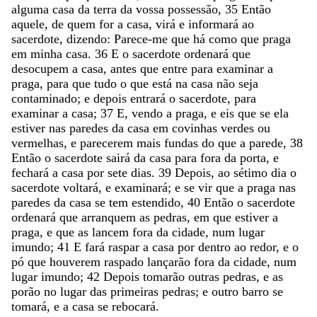
alguma
casa
da
terra
da
vossa
possessão
,
35
Então
aquele
,
de
quem
for
a
casa
,
virá
e
informará
ao
sacerdote
,
dizendo
:
Parece-me
que
há
como
que
praga
em
minha
casa
.
36
E
o
sacerdote
ordenará
que
desocupem
a
casa
,
antes
que
entre
para
examinar
a
praga
,
para
que
tudo
o
que
está
na
casa
não
seja
contaminado
;
e
depois
entrará
o
sacerdote
,
para
examinar
a
casa
;
37
E
,
vendo
a
praga
,
e
eis
que
se
ela
estiver
nas
paredes
da
casa
em
covinhas
verdes
ou
vermelhas
,
e
parecerem
mais
fundas
do
que
a
parede
,
38
Então
o
sacerdote
sairá
da
casa
para
fora
da
porta
,
e
fechará
a
casa
por
sete
dias
.
39
Depois
,
ao
sétimo
dia
o
sacerdote
voltará
,
e
examinará
;
e
se
vir
que
a
praga
nas
paredes
da
casa
se
tem
estendido
,
40
Então
o
sacerdote
ordenará
que
arranquem
as
pedras
,
em
que
estiver
a
praga
,
e
que
as
lancem
fora
da
cidade
,
num
lugar
imundo
;
41
E
fará
raspar
a
casa
por
dentro
ao
redor
,
e
o
pó
que
houverem
raspado
lançarão
fora
da
cidade
,
num
lugar
imundo
;
42
Depois
tomarão
outras
pedras
,
e
as
porão
no
lugar
das
primeiras
pedras
;
e
outro
barro
se
tomará
,
e
a
casa
se
rebocará
.