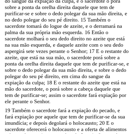
do
sangue
da
expiação
da
culpa
,
e
o
sacerdote
o
porá
sobre
a
ponta
da
orelha
direita
daquele
que
tem
de
purificar-se
e
sobre
o
dedo
polegar
da
sua
mão
direita
,
e
no
dedo
polegar
do
seu
pé
direito
.
15
Também
o
sacerdote
tomará
do
logue
de
azeite
,
e
o
derramará
na
palma
da
sua
própria
mão
esquerda
.
16
Então
o
sacerdote
molhará
o
seu
dedo
direito
no
azeite
que
está
na
sua
mão
esquerda
,
e
daquele
azeite
com
o
seu
dedo
aspergirá
sete
vezes
perante
o
Senhor
;
17
E
o
restante
do
azeite
,
que
está
na
sua
mão
,
o
sacerdote
porá
sobre
a
ponta
da
orelha
direita
daquele
que
tem
de
purificar-se
,
e
sobre
o
dedo
polegar
da
sua
mão
direita
,
e
sobre
o
dedo
polegar
do
seu
pé
direito
,
em
cima
do
sangue
da
expiação
da
culpa
;
18
E
o
restante
do
azeite
que
está
na
mão
do
sacerdote
,
o
porá
sobre
a
cabeça
daquele
que
tem
de
purificar-se
;
assim
o
sacerdote
fará
expiação
por
ele
perante
o
Senhor
.
19
Também
o
sacerdote
fará
a
expiação
do
pecado
,
e
fará
expiação
por
aquele
que
tem
de
purificar-se
da
sua
imundícia
;
e
depois
degolará
o
holocausto
;
20
E
o
sacerdote
oferecerá
o
holocausto
e
a
oferta
de
alimentos