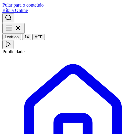
Pular para o conteúdo
Bíblia Online
Levítico
14
ACF
Publicidade