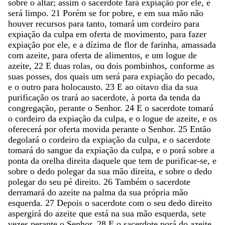
sobre
o
altar
;
assim
o
sacerdote
fará
expiação
por
ele
,
e
será
limpo
.
21
Porém
se
for
pobre
,
e
em
sua
mão
não
houver
recursos
para
tanto
,
tomará
um
cordeiro
para
expiação
da
culpa
em
oferta
de
movimento
,
para
fazer
expiação
por
ele
,
e
a
dízima
de
flor
de
farinha
,
amassada
com
azeite
,
para
oferta
de
alimentos
,
e
um
logue
de
azeite
,
22
E
duas
rolas
,
ou
dois
pombinhos
,
conforme
as
suas
posses
,
dos
quais
um
será
para
expiação
do
pecado
,
e
o
outro
para
holocausto
.
23
E
ao
oitavo
dia
da
sua
purificação
os
trará
ao
sacerdote
,
à
porta
da
tenda
da
congregação
,
perante
o
Senhor
.
24
E
o
sacerdote
tomará
o
cordeiro
da
expiação
da
culpa
,
e
o
logue
de
azeite
,
e
os
oferecerá
por
oferta
movida
perante
o
Senhor
.
25
Então
degolará
o
cordeiro
da
expiação
da
culpa
,
e
o
sacerdote
tomará
do
sangue
da
expiação
da
culpa
,
e
o
porá
sobre
a
ponta
da
orelha
direita
daquele
que
tem
de
purificar-se
,
e
sobre
o
dedo
polegar
da
sua
mão
direita
,
e
sobre
o
dedo
polegar
do
seu
pé
direito
.
26
Também
o
sacerdote
derramará
do
azeite
na
palma
da
sua
própria
mão
esquerda
.
27
Depois
o
sacerdote
com
o
seu
dedo
direito
aspergirá
do
azeite
que
está
na
sua
mão
esquerda
,
sete
vezes
perante
o
Senhor
.
28
E
o
sacerdote
porá
do
azeite