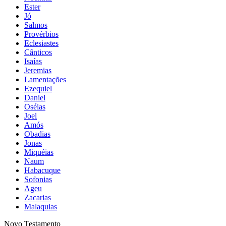
Ester
Jó
Salmos
Provérbios
Eclesiastes
Cânticos
Isaías
Jeremias
Lamentações
Ezequiel
Daniel
Oséias
Joel
Amós
Obadias
Jonas
Miquéias
Naum
Habacuque
Sofonias
Ageu
Zacarias
Malaquias
Novo Testamento