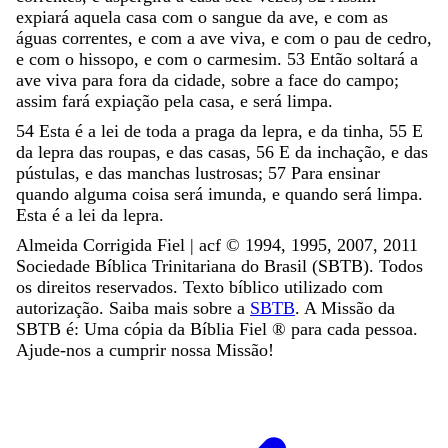
expiará
aquela
casa
com
o
sangue
da
ave
,
e
com
as
águas
correntes
,
e
com
a
ave
viva
,
e
com
o
pau
de
cedro
,
e
com
o
hissopo
,
e
com
o
carmesim
.
53
Então
soltará
a
ave
viva
para
fora
da
cidade
,
sobre
a
face
do
campo
;
assim
fará
expiação
pela
casa
,
e
será
limpa
.
54
Esta
é
a
lei
de
toda
a
praga
da
lepra
,
e
da
tinha
,
55
E
da
lepra
das
roupas
,
e
das
casas
,
56
E
da
inchação
,
e
das
pústulas
,
e
das
manchas
lustrosas
;
57
Para
ensinar
quando
alguma
coisa
será
imunda
,
e
quando
será
limpa
.
Esta
é
a
lei
da
lepra
.
Almeida Corrigida Fiel | acf ©️ 1994, 1995, 2007, 2011
Sociedade Bíblica Trinitariana do Brasil (SBTB). Todos
os direitos reservados. Texto bíblico utilizado com
autorização. Saiba mais sobre a
SBTB
. A Missão da
SBTB é: Uma cópia da Bíblia Fiel ®️ para cada pessoa.
Ajude-nos a cumprir nossa Missão!