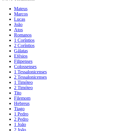
Mateus
Marcos
Lucas
João
Atos
Romanos
1 Coríntios
2 Coríntios
Gálatas
Efésios
Filipenses
Colossenses
1 Tessalonicenses
2 Tessalonicenses
1 Timóteo
2 Timóteo
Tito
Filemom
Hebreus
Tiago
1 Pedro
2 Pedro
1 João
2 João