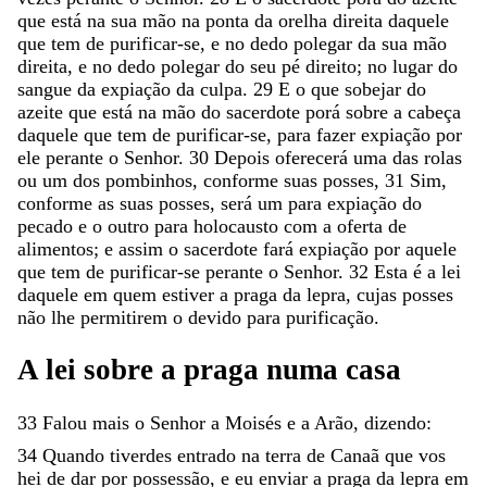
que
está
na
sua
mão
na
ponta
da
orelha
direita
daquele
que
tem
de
purificar-se
,
e
no
dedo
polegar
da
sua
mão
direita
,
e
no
dedo
polegar
do
seu
pé
direito
;
no
lugar
do
sangue
da
expiação
da
culpa
.
29
E
o
que
sobejar
do
azeite
que
está
na
mão
do
sacerdote
porá
sobre
a
cabeça
daquele
que
tem
de
purificar-se
,
para
fazer
expiação
por
ele
perante
o
Senhor
.
30
Depois
oferecerá
uma
das
rolas
ou
um
dos
pombinhos
,
conforme
suas
posses
,
31
Sim
,
conforme
as
suas
posses
,
será
um
para
expiação
do
pecado
e
o
outro
para
holocausto
com
a
oferta
de
alimentos
;
e
assim
o
sacerdote
fará
expiação
por
aquele
que
tem
de
purificar-se
perante
o
Senhor
.
32
Esta
é
a
lei
daquele
em
quem
estiver
a
praga
da
lepra
,
cujas
posses
não
lhe
permitirem
o
devido
para
purificação
.
A
lei
sobre
a
praga
numa
casa
33
Falou
mais
o
Senhor
a
Moisés
e
a
Arão
,
dizendo
:
34
Quando
tiverdes
entrado
na
terra
de
Canaã
que
vos
hei
de
dar
por
possessão
,
e
eu
enviar
a
praga
da
lepra
em