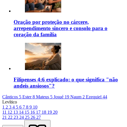
Oração por proteção no cárcere,
arrependimento sincero e consolo para o
coração da família
Filipenses 4:6 explicado: o que significa "não
andeis ansiosos"?
Cânticos 5
Ester 8
Mateus 5
Josué 19
Naum 2
Ezequiel 44
Levítico
1
2
3
4
5
6
7
8
9
10
11
12
13
14
15
16
17
18
19
20
21
22
23
24
25
26
27