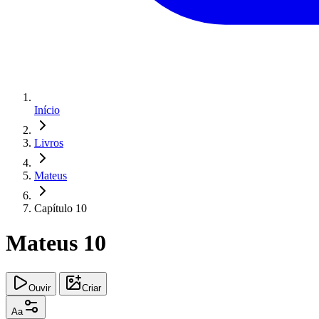
Início
Livros
Mateus
Capítulo 10
Mateus 10
Ouvir
Criar
Aa