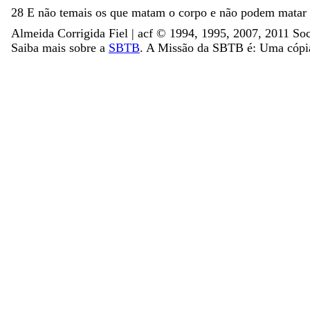
28
E
não
temais
os
que
matam
o
corpo
e
não
podem
matar
Almeida Corrigida Fiel | acf ©️ 1994, 1995, 2007, 2011 Soc
Saiba mais sobre a
SBTB
. A Missão da SBTB é: Uma cópia 