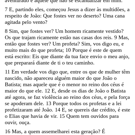
aventurado
é
aquele
que
não
se
escandalizar
em
mim
.
7
E
,
partindo
eles
,
começou
Jesus
a
dizer
às
multidões
,
a
respeito
de
João
:
Que
fostes
ver
no
deserto
?
Uma
cana
agitada
pelo
vento
?
8
Sim
,
que
fostes
ver
?
Um
homem
ricamente
vestido
?
Os
que
trajam
ricamente
estão
nas
casas
dos
reis
.
9
Mas
,
então
que
fostes
ver
?
Um
profeta
?
Sim
,
vos
digo
eu
,
e
muito
mais
do
que
profeta
;
10
Porque
é
este
de
quem
está
escrito
:
Eis
que
diante
da
tua
face
envio
o
meu
anjo
,
que
preparará
diante
de
ti
o
teu
caminho
.
11
Em
verdade
vos
digo
que
,
entre
os
que
de
mulher
têm
nascido
,
não
apareceu
alguém
maior
do
que
João
o
Batista
;
mas
aquele
que
é
o
menor
no
reino
dos
céus
é
maior
do
que
ele
.
12
E
,
desde
os
dias
de
João
o
Batista
até
agora
,
se
faz
violência
ao
reino
dos
céus
,
e
pela
força
se
apoderam
dele
.
13
Porque
todos
os
profetas
e
a
lei
profetizaram
até
João
.
14
E
,
se
quereis
dar
crédito
,
é
este
o
Elias
que
havia
de
vir
.
15
Quem
tem
ouvidos
para
ouvir
,
ouça
.
16
Mas
,
a
quem
assemelharei
esta
geração
?
É