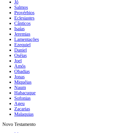
Jó
Salmos
Provérbios
Eclesiastes
Cânticos
Isaías
Jeremias
Lamentações
Ezequiel
Daniel
Oséias
Joel
Amós
Obadias
Jonas
Miquéias
Naum
Habacuque
Sofonias
Ageu
Zacarias
Malaquias
Novo Testamento