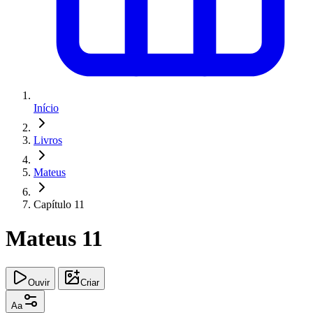
Início
Livros
Mateus
Capítulo 11
Mateus 11
Ouvir
Criar
Aa