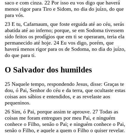
saco
e
com
cinza
.
22
Por
isso
eu
vos
digo
que
haverá
menos
rigor
para
Tiro
e
Sidom
,
no
dia
do
juízo
,
do
que
para
vós
.
23
E
tu
,
Cafarnaum
,
que
foste
erguida
até
ao
céu
,
serás
abatida
até
ao
inferno
;
porque
,
se
em
Sodoma
tivessem
sido
feitos
os
prodígios
que
em
ti
se
operaram
,
teria
ela
permanecido
até
hoje
.
24
Eu
vos
digo
,
porém
,
que
haverá
menos
rigor
para
os
de
Sodoma
,
no
dia
do
juízo
,
do
que
para
ti
.
O
Salvador
dos
humildes
25
Naquele
tempo
,
respondendo
Jesus
,
disse
:
Graças
te
dou
,
ó
Pai
,
Senhor
do
céu
e
da
terra
,
que
ocultaste
estas
coisas
aos
sábios
e
entendidos
,
e
as
revelaste
aos
pequeninos
.
26
Sim
,
ó
Pai
,
porque
assim
te
aprouve
.
27
Todas
as
coisas
me
foram
entregues
por
meu
Pai
,
e
ninguém
conhece
o
Filho
,
senão
o
Pai
;
e
ninguém
conhece
o
Pai
,
senão
o
Filho
,
e
aquele
a
quem
o
Filho
o
quiser
revelar
.