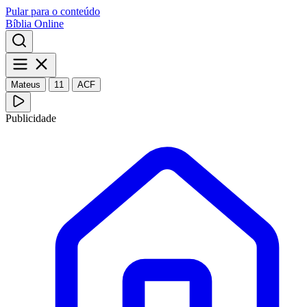
Pular para o conteúdo
Bíblia Online
Mateus
11
ACF
Publicidade