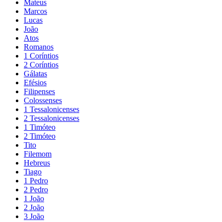
Mateus
Marcos
Lucas
João
Atos
Romanos
1 Coríntios
2 Coríntios
Gálatas
Efésios
Filipenses
Colossenses
1 Tessalonicenses
2 Tessalonicenses
1 Timóteo
2 Timóteo
Tito
Filemom
Hebreus
Tiago
1 Pedro
2 Pedro
1 João
2 João
3 João