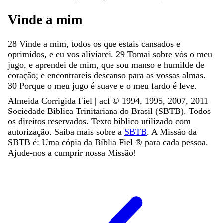
Vinde
a
mim
28
Vinde
a
mim
,
todos
os
que
estais
cansados
e
oprimidos
,
e
eu
vos
aliviarei
.
29
Tomai
sobre
vós
o
meu
jugo
,
e
aprendei
de
mim
,
que
sou
manso
e
humilde
de
coração
;
e
encontrareis
descanso
para
as
vossas
almas
.
30
Porque
o
meu
jugo
é
suave
e
o
meu
fardo
é
leve
.
Almeida Corrigida Fiel | acf ©️ 1994, 1995, 2007, 2011
Sociedade Bíblica Trinitariana do Brasil (SBTB). Todos
os direitos reservados. Texto bíblico utilizado com
autorização. Saiba mais sobre a
SBTB
. A Missão da
SBTB é: Uma cópia da Bíblia Fiel ®️ para cada pessoa.
Ajude-nos a cumprir nossa Missão!