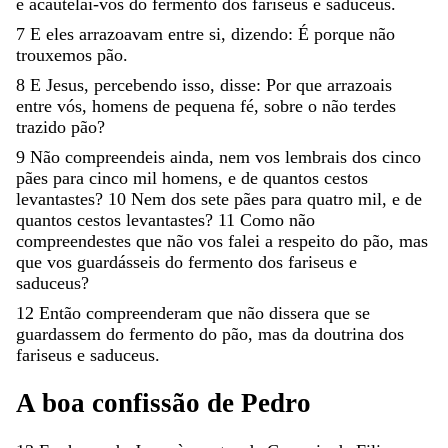
e
acautelai-vos
do
fermento
dos
fariseus
e
saduceus
.
7
E
eles
arrazoavam
entre
si
,
dizendo
:
É
porque
não
trouxemos
pão
.
8
E
Jesus
,
percebendo
isso
,
disse
:
Por
que
arrazoais
entre
vós
,
homens
de
pequena
fé
,
sobre
o
não
terdes
trazido
pão
?
9
Não
compreendeis
ainda
,
nem
vos
lembrais
dos
cinco
pães
para
cinco
mil
homens
,
e
de
quantos
cestos
levantastes
?
10
Nem
dos
sete
pães
para
quatro
mil
,
e
de
quantos
cestos
levantastes
?
11
Como
não
compreendestes
que
não
vos
falei
a
respeito
do
pão
,
mas
que
vos
guardásseis
do
fermento
dos
fariseus
e
saduceus
?
12
Então
compreenderam
que
não
dissera
que
se
guardassem
do
fermento
do
pão
,
mas
da
doutrina
dos
fariseus
e
saduceus
.
A
boa
confissão
de
Pedro