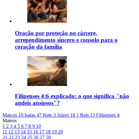
Oração por proteção no cárcere,
arrependimento sincero e consolo para o
coração da família
Filipenses 4:6 explicado: o que significa "não
andeis ansiosos"?
Marcos 10
Isaías 47
Rute 3
Juízes 18
1 Reis 13
Filipenses 4
Mateus
1
2
3
4
5
6
7
8
9
10
11
12
13
14
15
16
17
18
19
20
21
22
23
24
25
26
27
28