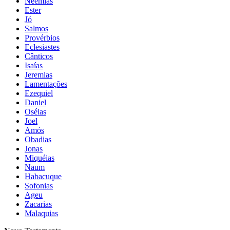
Neemias
Ester
Jó
Salmos
Provérbios
Eclesiastes
Cânticos
Isaías
Jeremias
Lamentações
Ezequiel
Daniel
Oséias
Joel
Amós
Obadias
Jonas
Miquéias
Naum
Habacuque
Sofonias
Ageu
Zacarias
Malaquias