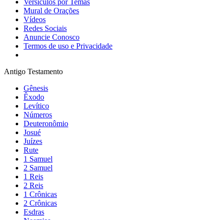
Versículos por Temas
Mural de Orações
Vídeos
Redes Sociais
Anuncie Conosco
Termos de uso e Privacidade
Antigo Testamento
Gênesis
Êxodo
Levítico
Números
Deuteronômio
Josué
Juízes
Rute
1 Samuel
2 Samuel
1 Reis
2 Reis
1 Crônicas
2 Crônicas
Esdras