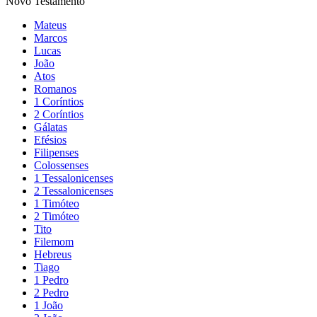
Novo Testamento
Mateus
Marcos
Lucas
João
Atos
Romanos
1 Coríntios
2 Coríntios
Gálatas
Efésios
Filipenses
Colossenses
1 Tessalonicenses
2 Tessalonicenses
1 Timóteo
2 Timóteo
Tito
Filemom
Hebreus
Tiago
1 Pedro
2 Pedro
1 João