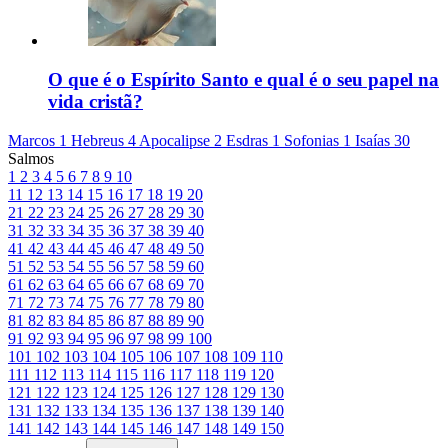
O que é o Espírito Santo e qual é o seu papel na
vida cristã?
Marcos 1
Hebreus 4
Apocalipse 2
Esdras 1
Sofonias 1
Isaías 30
Salmos
1
2
3
4
5
6
7
8
9
10
11
12
13
14
15
16
17
18
19
20
21
22
23
24
25
26
27
28
29
30
31
32
33
34
35
36
37
38
39
40
41
42
43
44
45
46
47
48
49
50
51
52
53
54
55
56
57
58
59
60
61
62
63
64
65
66
67
68
69
70
71
72
73
74
75
76
77
78
79
80
81
82
83
84
85
86
87
88
89
90
91
92
93
94
95
96
97
98
99
100
101
102
103
104
105
106
107
108
109
110
111
112
113
114
115
116
117
118
119
120
121
122
123
124
125
126
127
128
129
130
131
132
133
134
135
136
137
138
139
140
141
142
143
144
145
146
147
148
149
150