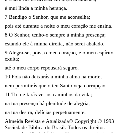
é
mui
linda
a
minha
herança
.
7
Bendigo
o
Senhor
,
que
me
aconselha
;
pois
até
durante
a
noite
o
meu
coração
me
ensina
.
8
O
Senhor
,
tenho-o
sempre
à
minha
presença
;
estando
ele
à
minha
direita
,
não
serei
abalado
.
9
Alegra-se
,
pois
,
o
meu
coração
,
e
o
meu
espírito
exulta
;
até
o
meu
corpo
repousará
seguro
.
10
Pois
não
deixarás
a
minha
alma
na
morte
,
nem
permitirás
que
o
teu
Santo
veja
corrupção
.
11
Tu
me
farás
ver
os
caminhos
da
vida
;
na
tua
presença
há
plenitude
de
alegria
,
na
tua
destra
,
delícias
perpetuamente
.
Almeida Revista e Atualizada
© Copyright ©
1993
Sociedade Bíblica do Brasil. Todos os direitos