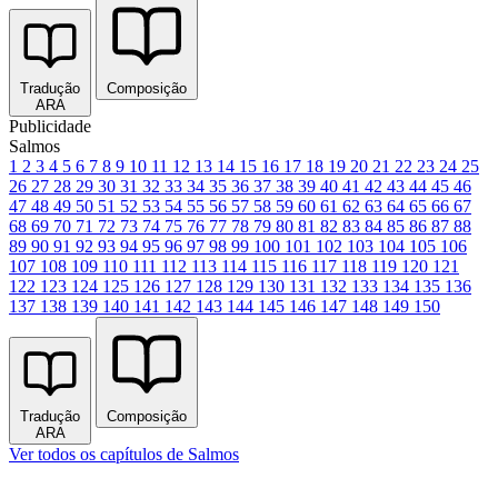
Tradução
Composição
ARA
Publicidade
Salmos
1
2
3
4
5
6
7
8
9
10
11
12
13
14
15
16
17
18
19
20
21
22
23
24
25
26
27
28
29
30
31
32
33
34
35
36
37
38
39
40
41
42
43
44
45
46
47
48
49
50
51
52
53
54
55
56
57
58
59
60
61
62
63
64
65
66
67
68
69
70
71
72
73
74
75
76
77
78
79
80
81
82
83
84
85
86
87
88
89
90
91
92
93
94
95
96
97
98
99
100
101
102
103
104
105
106
107
108
109
110
111
112
113
114
115
116
117
118
119
120
121
122
123
124
125
126
127
128
129
130
131
132
133
134
135
136
137
138
139
140
141
142
143
144
145
146
147
148
149
150
Tradução
Composição
ARA
Ver todos os capítulos de Salmos