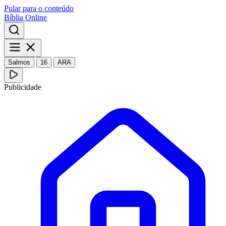
Pular para o conteúdo
Bíblia Online
Salmos
16
ARA
Publicidade