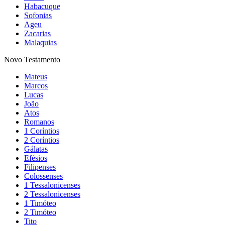
Habacuque
Sofonias
Ageu
Zacarias
Malaquias
Novo Testamento
Mateus
Marcos
Lucas
João
Atos
Romanos
1 Coríntios
2 Coríntios
Gálatas
Efésios
Filipenses
Colossenses
1 Tessalonicenses
2 Tessalonicenses
1 Timóteo
2 Timóteo
Tito