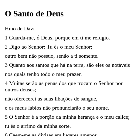
O
Santo
de
Deus
Hino
de
Davi
1
Guarda-me
,
ó
Deus
,
porque
em
ti
me
refugio
.
2
Digo
ao
Senhor
:
Tu
és
o
meu
Senhor
;
outro
bem
não
possuo
,
senão
a
ti
somente
.
3
Quanto
aos
santos
que
há
na
terra
,
são
eles
os
notáveis
nos
quais
tenho
todo
o
meu
prazer
.
4
Muitas
serão
as
penas
dos
que
trocam
o
Senhor
por
outros
deuses
;
não
oferecerei
as
suas
libações
de
sangue
,
e
os
meus
lábios
não
pronunciarão
o
seu
nome
.
5
O
Senhor
é
a
porção
da
minha
herança
e
o
meu
cálice
;
tu
és
o
arrimo
da
minha
sorte
.
6
Caem-me
as
divisas
em
lugares
amenos
,