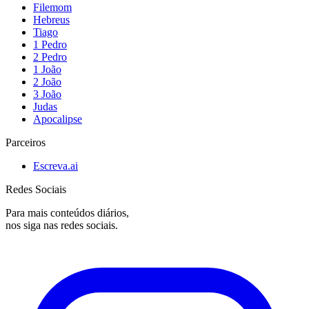
Filemom
Hebreus
Tiago
1 Pedro
2 Pedro
1 João
2 João
3 João
Judas
Apocalipse
Parceiros
Escreva.ai
Redes Sociais
Para mais conteúdos diários,
nos siga nas redes sociais.