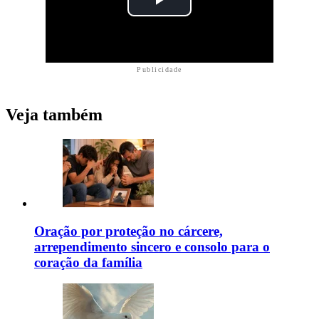
Publicidade
Veja também
Oração por proteção no cárcere,
arrependimento sincero e consolo para o
coração da família