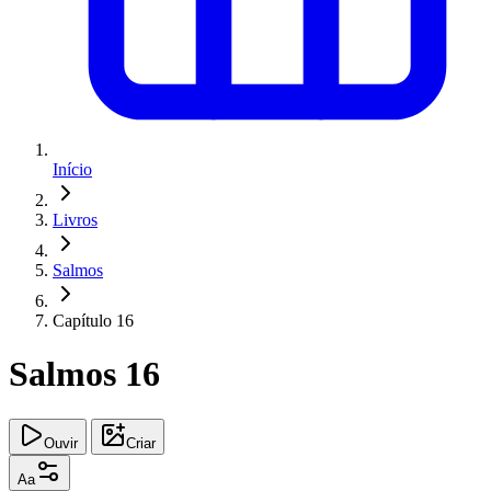
Início
Livros
Salmos
Capítulo 16
Salmos 16
Ouvir
Criar
Aa