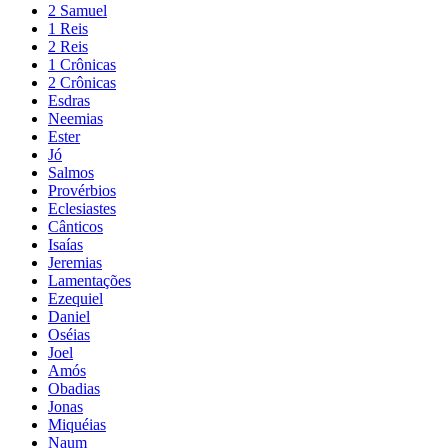
2 Samuel
1 Reis
2 Reis
1 Crônicas
2 Crônicas
Esdras
Neemias
Ester
Jó
Salmos
Provérbios
Eclesiastes
Cânticos
Isaías
Jeremias
Lamentações
Ezequiel
Daniel
Oséias
Joel
Amós
Obadias
Jonas
Miquéias
Naum