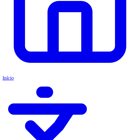
Início