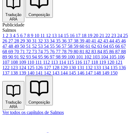
Tradução
Composição
ARA
Publicidade
Salmos
1
2
3
4
5
6
7
8
9
10
11
12
13
14
15
16
17
18
19
20
21
22
23
24
25
26
27
28
29
30
31
32
33
34
35
36
37
38
39
40
41
42
43
44
45
46
47
48
49
50
51
52
53
54
55
56
57
58
59
60
61
62
63
64
65
66
67
68
69
70
71
72
73
74
75
76
77
78
79
80
81
82
83
84
85
86
87
88
89
90
91
92
93
94
95
96
97
98
99
100
101
102
103
104
105
106
107
108
109
110
111
112
113
114
115
116
117
118
119
120
121
122
123
124
125
126
127
128
129
130
131
132
133
134
135
136
137
138
139
140
141
142
143
144
145
146
147
148
149
150
Tradução
Composição
ARA
Ver todos os capítulos de Salmos