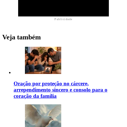
Publicidade
Veja também
Oração por proteção no cárcere,
arrependimento sincero e consolo para o
coração da família