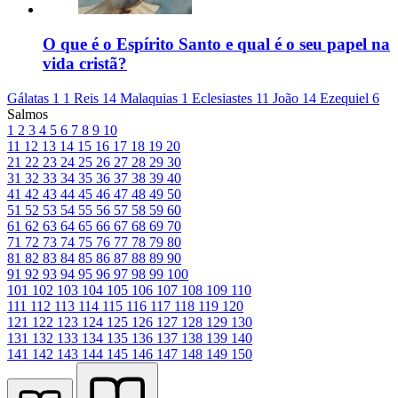
O que é o Espírito Santo e qual é o seu papel na
vida cristã?
Gálatas 1
1 Reis 14
Malaquias 1
Eclesiastes 11
João 14
Ezequiel 6
Salmos
1
2
3
4
5
6
7
8
9
10
11
12
13
14
15
16
17
18
19
20
21
22
23
24
25
26
27
28
29
30
31
32
33
34
35
36
37
38
39
40
41
42
43
44
45
46
47
48
49
50
51
52
53
54
55
56
57
58
59
60
61
62
63
64
65
66
67
68
69
70
71
72
73
74
75
76
77
78
79
80
81
82
83
84
85
86
87
88
89
90
91
92
93
94
95
96
97
98
99
100
101
102
103
104
105
106
107
108
109
110
111
112
113
114
115
116
117
118
119
120
121
122
123
124
125
126
127
128
129
130
131
132
133
134
135
136
137
138
139
140
141
142
143
144
145
146
147
148
149
150