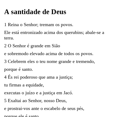
A
santidade
de
Deus
1
Reina
o
Senhor
;
tremam
os
povos
.
Ele
está
entronizado
acima
dos
querubins
;
abale-se
a
terra
.
2
O
Senhor
é
grande
em
Sião
e
sobremodo
elevado
acima
de
todos
os
povos
.
3
Celebrem
eles
o
teu
nome
grande
e
tremendo
,
porque
é
santo
.
4
És
rei
poderoso
que
ama
a
justiça
;
tu
firmas
a
equidade
,
executas
o
juízo
e
a
justiça
em
Jacó
.
5
Exaltai
ao
Senhor
,
nosso
Deus
,
e
prostrai-vos
ante
o
escabelo
de
seus
pés
,
porque
ele
é
santo
.