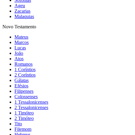
Sofonias
Ageu
Zacarias
Malaquias
Novo Testamento
Mateus
Marcos
Lucas
João
Atos
Romanos
1 Coríntios
2 Coríntios
Gálatas
Efésios
Filipenses
Colossenses
1 Tessalonicenses
2 Tessalonicenses
1 Timóteo
2 Timóteo
Tito
Filemom
Hebreus