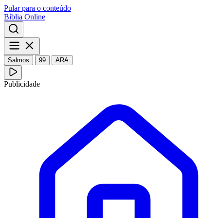
Pular para o conteúdo
Bíblia Online
Salmos
99
ARA
Publicidade