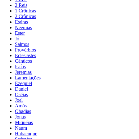
2 Reis
1 Crônicas
2 Crônicas
Esdras
Neemias
Ester
Jó
Salmos
Provérbios
Eclesiastes
Cânticos
Isaías
Jeremias
Lamentações
Ezequiel
Daniel
Oséias
Joel
Amós
Obadias
Jonas
Miquéias
Naum
Habacuque