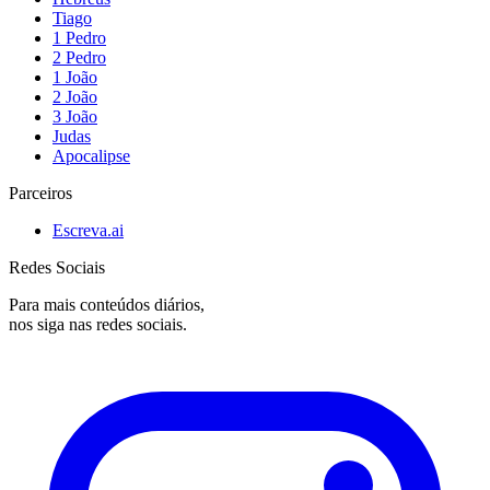
Tiago
1 Pedro
2 Pedro
1 João
2 João
3 João
Judas
Apocalipse
Parceiros
Escreva.ai
Redes Sociais
Para mais conteúdos diários,
nos siga nas redes sociais.