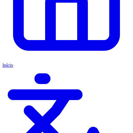
Início