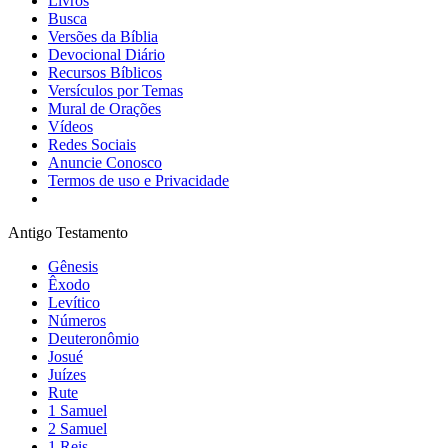
Livros
Busca
Versões da Bíblia
Devocional Diário
Recursos Bíblicos
Versículos por Temas
Mural de Orações
Vídeos
Redes Sociais
Anuncie Conosco
Termos de uso e Privacidade
Antigo Testamento
Gênesis
Êxodo
Levítico
Números
Deuteronômio
Josué
Juízes
Rute
1 Samuel
2 Samuel
1 Reis