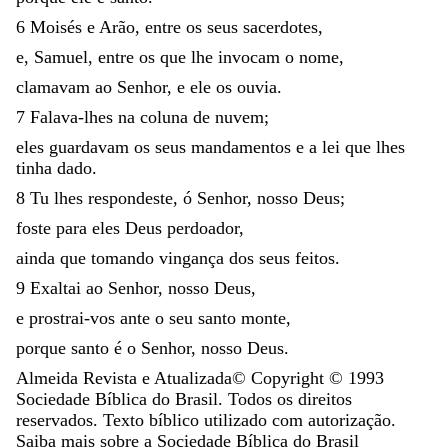
6
Moisés
e
Arão
,
entre
os
seus
sacerdotes
,
e
,
Samuel
,
entre
os
que
lhe
invocam
o
nome
,
clamavam
ao
Senhor
,
e
ele
os
ouvia
.
7
Falava-lhes
na
coluna
de
nuvem
;
eles
guardavam
os
seus
mandamentos
e
a
lei
que
lhes
tinha
dado
.
8
Tu
lhes
respondeste
,
ó
Senhor
,
nosso
Deus
;
foste
para
eles
Deus
perdoador
,
ainda
que
tomando
vingança
dos
seus
feitos
.
9
Exaltai
ao
Senhor
,
nosso
Deus
,
e
prostrai-vos
ante
o
seu
santo
monte
,
porque
santo
é
o
Senhor
,
nosso
Deus
.
Almeida Revista e Atualizada
© Copyright ©
1993
Sociedade Bíblica do Brasil. Todos os direitos
reservados. Texto bíblico utilizado com autorização.
Saiba mais sobre a Sociedade Bíblica do Brasil