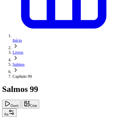
Início
Livros
Salmos
Capítulo 99
Salmos 99
Ouvir
Criar
Aa