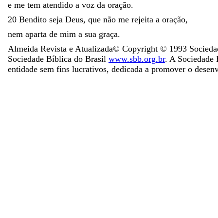
e
me
tem
atendido
a
voz
da
oração
.
20
Bendito
seja
Deus
,
que
não
me
rejeita
a
oração
,
nem
aparta
de
mim
a
sua
graça
.
Almeida Revista e Atualizada
© Copyright ©
1993
Sociedad
Sociedade Bíblica do Brasil
www.sbb.org.br
. A Sociedade B
entidade sem fins lucrativos, dedicada a promover o desen