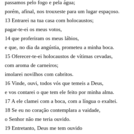
passamos
pelo
fogo
e
pela
água
;
porém
,
afinal
,
nos
trouxeste
para
um
lugar
espaçoso
.
13
Entrarei
na
tua
casa
com
holocaustos
;
pagar-te-ei
os
meus
votos
,
14
que
proferiram
os
meus
lábios
,
e
que
,
no
dia
da
angústia
,
prometeu
a
minha
boca
.
15
Oferecer-te-ei
holocaustos
de
vítimas
cevadas
,
com
aroma
de
carneiros
;
imolarei
novilhos
com
cabritos
.
16
Vinde
,
ouvi
,
todos
vós
que
temeis
a
Deus
,
e
vos
contarei
o
que
tem
ele
feito
por
minha
alma
.
17
A
ele
clamei
com
a
boca
,
com
a
língua
o
exaltei
.
18
Se
eu
no
coração
contemplara
a
vaidade
,
o
Senhor
não
me
teria
ouvido
.
19
Entretanto
,
Deus
me
tem
ouvido