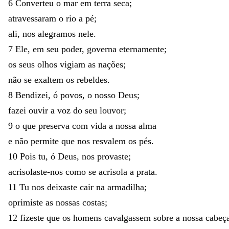
6
Converteu
o
mar
em
terra
seca
;
atravessaram
o
rio
a
pé
;
ali
,
nos
alegramos
nele
.
7
Ele
,
em
seu
poder
,
governa
eternamente
;
os
seus
olhos
vigiam
as
nações
;
não
se
exaltem
os
rebeldes
.
8
Bendizei
,
ó
povos
,
o
nosso
Deus
;
fazei
ouvir
a
voz
do
seu
louvor
;
9
o
que
preserva
com
vida
a
nossa
alma
e
não
permite
que
nos
resvalem
os
pés
.
10
Pois
tu
,
ó
Deus
,
nos
provaste
;
acrisolaste-nos
como
se
acrisola
a
prata
.
11
Tu
nos
deixaste
cair
na
armadilha
;
oprimiste
as
nossas
costas
;
12
fizeste
que
os
homens
cavalgassem
sobre
a
nossa
cabeç