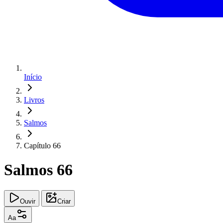
Início
Livros
Salmos
Capítulo 66
Salmos 66
Ouvir
Criar
Aa