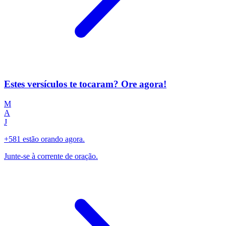
Estes versículos te tocaram? Ore agora!
M
A
J
+581 estão orando agora.
Junte-se à corrente de oração.