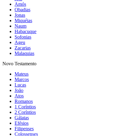
Amós
Obadias
Jonas
Miquéias
Naum
Habacuque
Sofonias
Ageu
Zacarias
Malaquias
Novo Testamento
Mateus
Marcos
Lucas
João
Atos
Romanos
1 Coríntios
2 Coríntios
Gálatas
Efésios
Filipenses
Colossenses