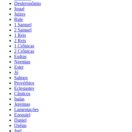
Deuteronômio
Josué
Juízes
Rute
1 Samuel
2 Samuel
1 Reis
2 Reis
1 Crônicas
2 Crônicas
Esdras
Neemias
Ester
Jó
Salmos
Provérbios
Eclesiastes
Cânticos
Isaías
Jeremias
Lamentações
Ezequiel
Daniel
Oséias
Joel