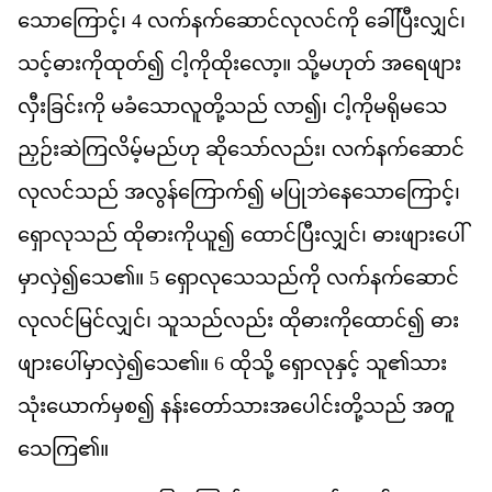
သ
က
င
့်၊
4
လက
နက
ဆ
င
လ
လင
က
ို
ခ
ပ
လ
င
်၊
သင
ဓ
က
ထ
တ
်၍
င
က
ထ
လ
ော့။
သ
မ
ဟ
တ
်
အ
ရ
ဖ
လ
ခ
င
က
ို
မ
ခ
သ
လ
တ
သည
်
လ
ာ၍၊
င
က
မ
ရ
မ
သ
ည
ဉ
ဆ
က
လ
မ
မည
ဟ
ု
ဆ
သ
လည
်း၊
လက
နက
ဆ
င
လ
လင
သည
်
အ
လ
န
က
က
်၍
မ
ပ
ဘ
န
သ
က
င
့်၊
ရ
လ
သည
်
ထ
ဓ
က
ယ
ူ၍
ထ
င
ပ
လ
င
်၊
ဓ
ဖ
ပ
မ
လ
ှဲ၍​
သ
ေ၏။
5
ရ
လ
သ
သည
က
ို
လက
နက
ဆ
င
လ
လင
မ
င
လ
င
်၊
သ
သည
လည
်း
ထ
ဓ
က
ထ
င
်၍
ဓ
ဖ
ပ
မ
လ
ှဲ၍​
သ
ေ၏။
6
ထ
သ
ို့
ရ
လ
န
င
့်
သ
ူ၏​
သ
သ
ယ
က
မ
စ
၍
နန
တ
သ
အ
ပ
င
တ
သည
်
အ
တ
သ
က
ြ၏။