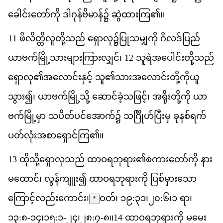
ခ
င
တ
က
ို
ဒ
ဂ
န
ဗ
မ
န
်၌
ဆ
ထ
က
ြ၏။
11
ဖ
လ
တ
လ
တ
သည
်
ရ
လ
ု၌​
ပ
သ
မ
က
ို
ဂ
လဒ
ပ
ည
ယ
ဗက
မ
သ
မ
က
လ
င
်၊
12
သ
ရ
အ
ပ
င
တ
သည
ရ
လ
ု၏​
အ
လ
င
န
င
့်
သ
ူ၏​
သ
အ
လ
င
တ
က
ယ
သ
ွား၍၊
ယ
ဗက
မ
သ
ို့
ဆ
င
ခ
သ
ဖ
င
့်၊
အ
ရ
တ
က
ို
ယ
ဗက
မ
မ
ှာ
သ
ပ
တ
ပင
အ
က
်၌
သင
ဟ
ပ
မ
ှ
ခ
နစ
ရက
ပတ
လ
အ
စ
ရ
င
က
ြ၏။
13
ထ
သ
ရ
လ
သည
်
ထ
ဝ
ရ
ဘ
ရ
ား၏​
စ
က
တ
က
ို
န
မ
ထ
င
်၊
လ
န
က
ျူး၍
ထ
ဝ
ရ
ဘ
ရ
က
ို
ပ
စ
မ
သ
က
င
လည
က
င
်း၊
ဝတ်၊ ၁၉:၃၁
၊
၂၀:၆
၊
၁ ရာ၊
*
၁၃:၈-၁၄
၊
၁၅:၁-၂၄
၊
၂၈:၇-၈
။
14
ထ
ဝ
ရ
ဘ
ရ
က
ို
မ
မ