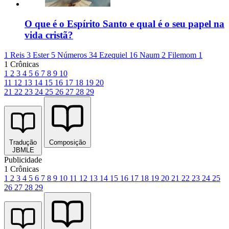
O que é o Espírito Santo e qual é o seu papel na
vida cristã?
1 Reis 3
Ester 5
Números 34
Ezequiel 16
Naum 2
Filemom 1
1 Crônicas
1
2
3
4
5
6
7
8
9
10
11
12
13
14
15
16
17
18
19
20
21
22
23
24
25
26
27
28
29
Tradução
Composição
JBMLE
Publicidade
1 Crônicas
1
2
3
4
5
6
7
8
9
10
11
12
13
14
15
16
17
18
19
20
21
22
23
24
25
26
27
28
29