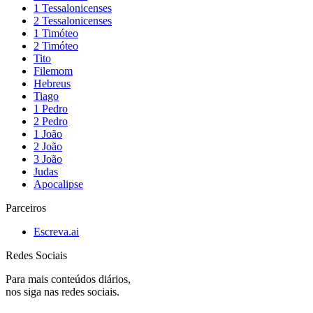
1 Tessalonicenses
2 Tessalonicenses
1 Timóteo
2 Timóteo
Tito
Filemom
Hebreus
Tiago
1 Pedro
2 Pedro
1 João
2 João
3 João
Judas
Apocalipse
Parceiros
Escreva.ai
Redes Sociais
Para mais conteúdos diários,
nos siga nas redes sociais.