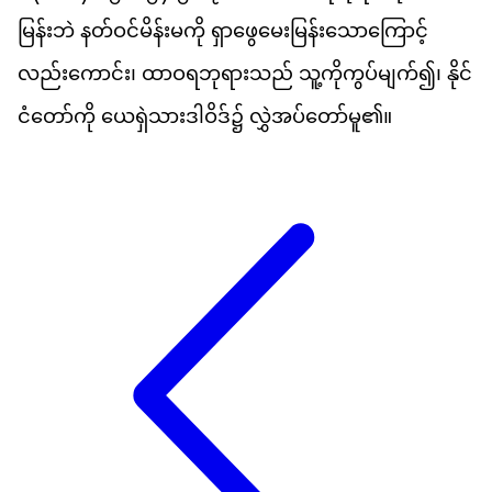
မ
န
ဘ
ဲ
နတ
ဝင
မ
န
မ
က
ို
ရ
ဖ
မ
မ
န
သ
က
င
လည
က
င
်း၊
ထ
ဝ
ရ
ဘ
ရ
သည
်
သ
က
က
ပ
မ
က
်၍၊
န
င
င
တ
က
ို
ယ
ရ
သ
ဒ
ဝ
ဒ
်၌
လ
အပ
တ
မ
ူ၏။