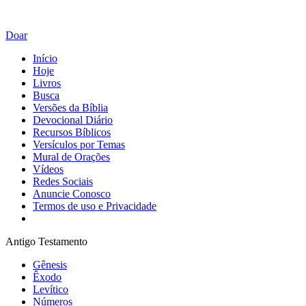
Doar
Início
Hoje
Livros
Busca
Versões da Bíblia
Devocional Diário
Recursos Bíblicos
Versículos por Temas
Mural de Orações
Vídeos
Redes Sociais
Anuncie Conosco
Termos de uso e Privacidade
Antigo Testamento
Gênesis
Êxodo
Levítico
Números