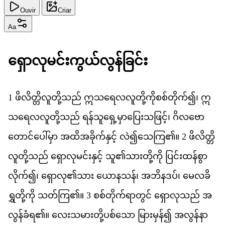
Ouvir
Criar
Aa
ရ
လ
မင
က
ယ
လ
န
ခ
င
1
ဖ
လ
တ
လ
တ
သည
်
ဣ
သ
ရ
လ
လ
တ
က
စစ
တ
က
်၍၊
ဣ
သ
ရ
လ
လ
တ
သည
်
ရန
သ
ရ
မ
ပ
သ
ဖ
င
့်၊
ဂ
လ
ဗ
တ
င
ပ
မ
ှာ
အ
ထ
အ
ခ
က
န
င
့်
လ
ဲ၍​
သ
က
ြ၏။
2
ဖ
လ
တ
လ
တ
သည
်
ရ
လ
မင
န
င
့်
သ
ူ၏​
သ
တ
က
ို
ပ
င
ထန
စ
လ
က
်၍၊
ရ
လ
ု၏​
သ
ား
ယ
န
သန
်၊
အ
ဘ
န
ဒပ
်၊
မ
လ
ခ
ရ
တ
က
ို
သတ
က
ြ၏။
3
စစ
တ
က
ရ
တ
င
်
ရ
လ
သည
်
အ
လ
န
ခ
ရ
၏
။
လ
သ
မ
တ
ပစ
သ
ော
မ
မ
န
်၍
အ
လ
န
န