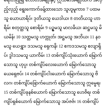
ည
လ
ည
့်
ရ
က
က
ခန
ထ
သ
ော
သ
ဟ
မ
က
ား၊
7
ပ
ထ
မ
သ
ူ
ယ
ယ
ရ
ပ
်၊
ဒ
တ
ယ
သ
ူ
ယ
ဒ
ယ
၊
8
တ
တ
ယ
သ
ူ
ဟ
ရ
မ
်၊
စ
တ
တ
သ
ူ
စ
ရ
မ
်၊
9
ပ
ဥ
မ
သ
ူ
မ
လ
ခ
ယ
၊
ဆ
ဋ
မ
သ
ူ
မ
ယ
မ
န
်၊
10
သ
တ
မ
သ
ူ
ဟ
က
တ
်၊
အ
ဋ
မ
သ
ူ
အ
ဘ
ယ
၊
11
န
ဝ
မ
သ
ူ
ယ
ရ
ွှာ၊
ဒ
သ
မ
သ
ူ
ရ
က
န
ိ၊
12
ဧ
က
ဒ
သ
မ
သ
ူ
ဧ
လ
ရ
ပ
်၊
ဒ
ဒ
သ
မ
သ
ူ
ယ
က
မ
်၊
13
တစ
က
ပ
သ
ယ
က
်
မ
က
သ
သ
ူ
ဟ
ပ
၊
တစ
က
ပ
လ
ယ
က
်
မ
က
သ
သ
ယ
ရ
ဗပ
်၊
14
တစ
က
ပ
င
ယ
က
်
မ
က
သ
သ
ူ
ဗ
လ
ဂ
၊
တစ
က
ပ
ခ
က
ယ
က
်
မ
က
သ
သ
ူ
ဣ
မ
ရ
၊
15
တစ
က
ပ
ခ
နစ
ယ
က
်
မ
က
သ
သ
ူ
ဟ
ဇ
ရ
၊
တစ
က
ပ
ရ
စ
ယ
က
်
မ
က
သ
သ
ူ
အပ
ဇဇ
်၊
16
တစ
က
ပ