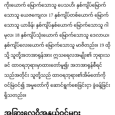
က
ယ
က
်
မ
က
သ
သ
ူ
ပ
သ
ဟ
ိ၊
န
စ
က
ပ
မ
က
သ
သ
ူ
ယ
ဇ
က
လ
၊
17
န
စ
က
ပ
တစ
ယ
က
်
မ
က
သ
သ
ူ
ယ
ခ
န
်၊
န
စ
က
ပ
န
စ
ယ
က
်
မ
က
သ
သ
ူ
ဂ
မ
လ
၊
18
န
စ
က
ပ
သ
ယ
က
်
မ
က
သ
သ
ူ
ဒ
လ
ယ
၊
န
စ
က
ပ
လ
ယ
က
်
မ
က
သ
သ
ူ
မ
ဇ
တည
်း။
19
ထ
သ
ို့
သ
တ
အ
ဘ
အ
ရ
န
အ
ား
ဣ
သ
ရ
လ
အ
မ
ျိုး၏
ဘ
ရ
သ
ခင
်
ထ
ဝ
ရ
ဘ
ရ
မ
ထ
တ
မ
ူ၍၊
အ
ဘ
အ
ရ
န
စ
ရင
သည
အ
တ
င
်း
သ
တ
သည
်
ထ
ဝ
ရ
ဘ
ရ
ား၏​
အ
မ
တ
က
ဝင
မ
ဝင
်၍
အ
မ
တ
က
ို
ဆ
င
ရ
က
စ
ခ
င
င
ှာ
ခ
ခန
ခ
င
ရ
သ
တည
်း။
အ
ခ
လ
ဝ
အ
န
ယ
ဝင
မ