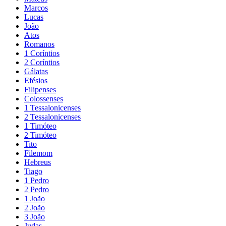
Marcos
Lucas
João
Atos
Romanos
1 Coríntios
2 Coríntios
Gálatas
Efésios
Filipenses
Colossenses
1 Tessalonicenses
2 Tessalonicenses
1 Timóteo
2 Timóteo
Tito
Filemom
Hebreus
Tiago
1 Pedro
2 Pedro
1 João
2 João
3 João
Judas