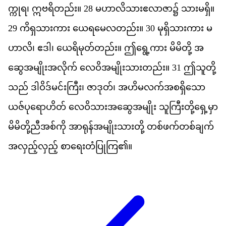
က
ရ
၊
ဣ
ဗ
ရ
တည
်း။
28
မ
ဟ
လ
သ
ဧ
လ
ဇ
ာ၌
သ
မ
ရ
ှိ။
29
က
ရ
သ
က
ား
ယ
ရ
မ
လ
တည
်း။
30
မ
ရ
သ
က
ား
မ
ဟ
လ
ိ၊
ဧ
ဒ
ါ၊
ယ
ရ
မ
တ
တည
်း။
ဤ
ရ
က
ား
မ
မ
တ
ို့
အ
ဆ
အ
မ
အ
လ
က
်
လ
ဝ
အ
မ
သ
တည
်း။
31
ဤ
သ
တ
သည
်
ဒ
ဝ
ဒ
မင
က
ြီး၊
ဇ
ဒ
တ
်၊
အ
ဟ
မ
လက
အ
စ
ရ
သ
ယဇ
ပ
ရ
ဟ
တ
်
လ
ဝ
သ
အ
ဆ
အ
မ
ျိုး
သ
က
တ
ရ
မ
မ
မ
တ
ည
အစ
က
ို
အ
ရ
န
အ
မ
သ
တ
ို့
တစ
ဖက
တစ
ခ
က
အ
လ
ည
လ
ည
့်
စ
ရ
တ
ပ
က
ြ၏။