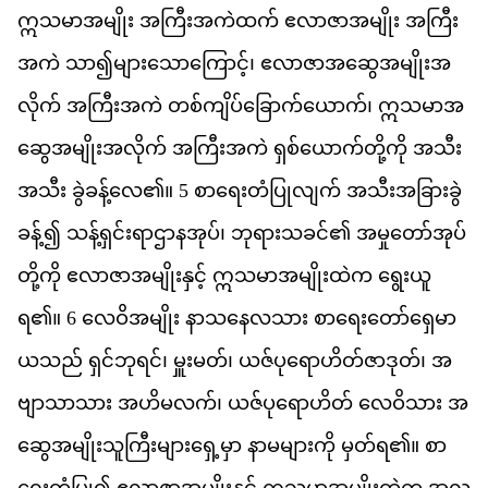
ဣ
သ
မ
အ
မ
ျိုး
အ
က
အ
က
ထက
်
ဧ
လ
ဇ
အ
မ
ျိုး
အ
က
အ
က
ဲ
သ
ာ၍​
မ
သ
က
င
့်၊
ဧ
လ
ဇ
အ
ဆ
အ
မ
အ
လ
က
်
အ
က
အ
က
ဲ
တစ
က
ပ
ခ
က
ယ
က
်၊
ဣ
သ
မ
အ
ဆ
အ
မ
အ
လ
က
်
အ
က
အ
က
ဲ
ရ
စ
ယ
က
တ
က
ို
အ
သ
အ
သ
ီး
ခ
ခန
လ
ေ၏။
5
စ
ရ
တ
ပ
လ
က
်
အ
သ
အ
ခ
ခ
ခန
့်၍
သန
ရ
င
ရ
ဌ
န
အ
ပ
်၊
ဘ
ရ
သ
ခင
်၏
အ
မ
တ
အ
ပ
တ
က
ို
ဧ
လ
ဇ
အ
မ
န
င
့်
ဣ
သ
မ
အ
မ
ထ
က
ရ
ယ
ရ
၏
။
6
လ
ဝ
အ
မ
ျိုး
န
သ
န
လ
သ
ား
စ
ရ
တ
ရ
မ
ယ
သည
်
ရ
င
ဘ
ရင
်၊
မ
မတ
်၊
ယဇ
ပ
ရ
ဟ
တ
ဇ
ဒ
တ
်၊
အ
ဗ
သ
သ
ား
အ
ဟ
မ
လက
်၊
ယဇ
ပ
ရ
ဟ
တ
်
လ
ဝ
သ
ား
အ
ဆ
အ
မ
သ
က
မ
ရ
မ
ှာ
န
မ
မ
က
ို
မ
တ
ရ
၏
။
စ
ရ
တ
ပ
ြု၍
ဧ
လ
ဇ
အ
မ
န
င
့်
ဣ
သ
မ
အ
မ
ထ
က
အ
လ