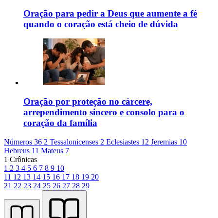
Oração para pedir a Deus que aumente a fé
quando o coração está cheio de dúvida
Oração por proteção no cárcere,
arrependimento sincero e consolo para o
coração da família
Números 36
2 Tessalonicenses 2
Eclesiastes 12
Jeremias 10
Hebreus 11
Mateus 7
1 Crônicas
1
2
3
4
5
6
7
8
9
10
11
12
13
14
15
16
17
18
19
20
21
22
23
24
25
26
27
28
29