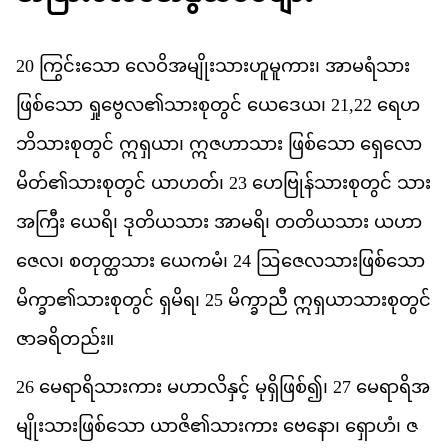
20
က
င
သ
ော
လ
ဝ
အ
မ
သ
ဟ
မ
က
ား၊
အ
မ
ရ
သ
ဖ
စ
သ
ော
ရ
ဗ
လ
၏
သ
စ
တ
င
်
ယ
ဒ
ယ
၊
21,22
ရ
ဟ
ဘ
သ
စ
တ
င
်
ဣ
ရ
ယ
ာ၊
ဣ
ဇ
ဟ
သ
ား
ဖ
စ
သ
ော
ရ
လ
မ
တ
်၏​
သ
စ
တ
င
်
ယ
ဟတ
်၊
23
ဟ
ဗ
န
သ
စ
တ
င
်
သ
အ
က
ြီး
ယ
ရ
ိ၊
ဒ
တ
ယ
သ
ား
အ
မ
ရ
ိ၊
တ
တ
ယ
သ
ား
ယ
ဟ
ဇ
လ
၊
စ
တ
တ
သ
ား
ယ
က
မ
ံ၊
24
ဩ
ဇ
လ
သ
ဖ
စ
သ
မ
က
ာ၏​
သ
စ
တ
င
်
ရ
မ
ရ
၊
25
မ
က
ည
ီ
ဣ
ရ
ယ
သ
စ
တ
င
ဇ
ခ
ရ
တည
်း။
26
မ
ရ
ရ
သ
က
ား
မ
ဟ
လ
န
င
့်
မ
ရ
ဖ
စ
်၍၊
27
မ
ရ
ရ
အ
မ
သ
ဖ
စ
သ
ော
ယ
ဇ
ိ၏​
သ
က
ား
ဗ
န
ော၊
ရ
ဟ
ံ၊
ဇ