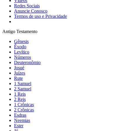
Vídeos
Redes Sociais
Anuncie Conosco
Termos de uso e Privacidade
Antigo Testamento
Gênesis
Êxodo
Levítico
Números
Deuteronômio
Josué
Juízes
Rute
1 Samuel
2 Samuel
1 Reis
2 Reis
1 Crônicas
2 Crônicas
Esdras
Neemias
Ester
Jó