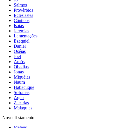
Salmos
Provérbios
Eclesiastes
Cânticos
Isaías
Jeremias
Lamentações
Ezequiel
Daniel
Oséias
Joel
Amós
Obadias
Jonas
Miquéias
Naum
Habacuque
Sofonias
Ageu
Zacarias
Malaquias
Novo Testamento
Mateus