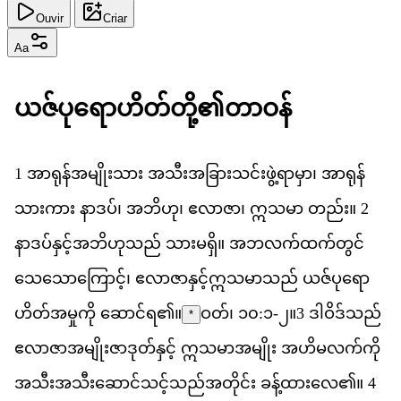
Ouvir
Criar
Aa
ယဇ
ပ
ရ
ဟ
တ
တ
ို့​၏
တ
ဝန
1
အ
ရ
န
အ
မ
သ
ား
အ
သ
အ
ခ
သင
ဖ
ရ
မ
ှာ၊
အ
ရ
န
သ
က
ား
န
ဒပ
်၊
အ
ဘ
ဟ
ု၊
ဧ
လ
ဇ
ာ၊
ဣ
သ
မ
ာ
တည
်း။
2
န
ဒပ
န
င
အ
ဘ
ဟ
သည
်
သ
မ
ရ
ှိ။
အ
ဘ
လက
ထက
တ
င
သ
သ
က
င
့်၊
ဧ
လ
ဇ
န
င
ဣ
သ
မ
သည
်
ယဇ
ပ
ရ
ဟ
တ
အ
မ
က
ို
ဆ
င
ရ
၏
။
ဝတ်၊ ၁၀:၁-၂
။
3
ဒ
ဝ
ဒ
သည
*
ဧ
လ
ဇ
အ
မ
ဇ
ဒ
တ
န
င
့်
ဣ
သ
မ
အ
မ
ျိုး
အ
ဟ
မ
လက
က
အ
သ
အ
သ
ဆ
င
သင
သည
အ
တ
င
်း
ခန
ထ
လ
ေ၏။
4