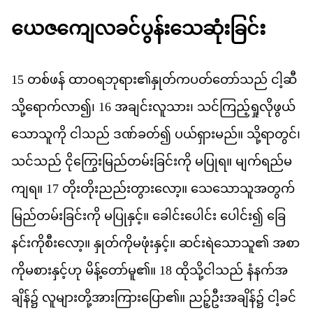
ယ
ဇ
က
လ
ခင
ပ
န
သ
ဆ
ခ
င
15
တစ
ဖန
်
ထ
ဝ
ရ
ဘ
ရ
ား၏​
န
တ
က
ပတ
တ
သည
်
င
ဆ
သ
ရ
က
လ
ာ၍၊
16
အ
ခ
င
လ
သ
ား၊
သင
က
ည
ရ
လ
ဖ
ယ
သ
သ
က
ို
င
သည
်
ဒဏ
ခတ
်၍
ပယ
ရ
မည
်။
သ
ရ
တ
င
်၊
သင
သည
်
င
က
မ
ည
တမ
ခ
င
က
ို
မ
ပ
ရ
။
မ
က
ရည
မ
က
ရ
။
17
တ
တ
ညည
တ
လ
ော့။
သ
သ
သ
အ
တ
က
မ
ည
တမ
ခ
င
က
ို
မ
ပ
န
င
့်။
ခ
င
ပ
င
်း
ပ
င
်း၍
ခ
နင
က
စ
လ
ော့။
န
တ
က
မ
ဖ
န
င
့်။
ဆင
ရ
သ
သ
ူ၏
အ
စ
က
မ
စ
န
င
ဟ
ု
မ
န
တ
မ
ူ၏။
18
ထ
သ
င
သည
်
န
နက
အ
ခ
န
်၌
လ
မ
တ
အ
က
ပ
ြော၏။
ညဉ
ဦ
အ
ခ
န
်၌
င
ခင