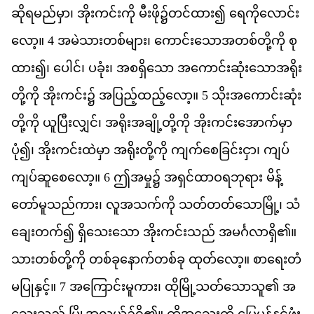
ဆ
ရ
မည
မ
ှာ၊
အ
ကင
က
ို
မ
ဖ
ို၌​
တင
ထ
ား၍
ရ
က
လ
င
လ
ော့။
4
အ
မ
သ
တစ
မ
ျား၊
က
င
သ
အ
တစ
တ
က
ို
စ
ထ
ား၍၊
ပ
င
်၊
ပ
ခ
ုံး၊
အ
စ
ရ
သ
ော
အ
က
င
ဆ
သ
အ
ရ
တ
က
ို
အ
ကင
်း၌
အ
ပ
ည
ထည
လ
ော့။
5
သ
အ
က
င
ဆ
တ
က
ို
ယ
ပ
လ
င
်၊
အ
ရ
အ
ခ
တ
က
ို
အ
ကင
အ
က
မ
ပ
ုံ၍၊
အ
ကင
ထ
မ
ှာ
အ
ရ
တ
က
ို
က
က
စ
ခ
င
င
ှာ၊
က
ပ
က
ပ
ဆ
စ
လ
ော့။
6
ဤ
အ
မ
ှု၌
အ
ရ
င
ထ
ဝ
ရ
ဘ
ရ
ား
မ
န
တ
မ
သည
က
ား၊
လ
အ
သက
က
ို
သတ
တတ
သ
မ
ြို့၊
သ
ခ
တက
်၍
ရ
သ
သ
ော
အ
ကင
သည
်
အ
မင
လ
ရ
ှိ၏။
သ
တစ
တ
က
ို
တစ
ခ
န
က
တစ
ခ
ု
ထ
တ
လ
ော့။
စ
ရ
တ
မ
ပ
န
င
့်။
7
အ
က
င
မ
က
ား၊
ထ
မ
သတ
သ
သ
ူ၏
အ
သ
သည
်
မ
အ
လယ
်၌​
ရ
ှိ၏။
ထ
အ
သ
က
ို
မ
မ
န
န
င
ဖ