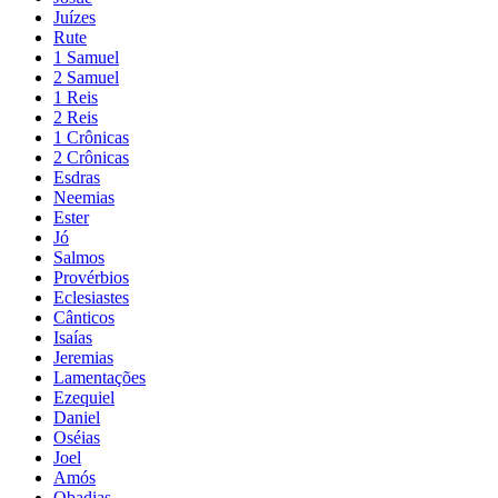
Juízes
Rute
1 Samuel
2 Samuel
1 Reis
2 Reis
1 Crônicas
2 Crônicas
Esdras
Neemias
Ester
Jó
Salmos
Provérbios
Eclesiastes
Cânticos
Isaías
Jeremias
Lamentações
Ezequiel
Daniel
Oséias
Joel
Amós
Obadias