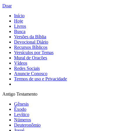
Doar
Início
Hoje
Livros
Busca
Versões da Bíblia
Devocional Diário
Recursos Bíblicos
Versículos por Temas
Mural de Orações
Vídeos
Redes Sociais
Anuncie Conosco
Termos de uso e Privacidade
Antigo Testamento
Gênesis
Êxodo
Levítico
Números
Deuteronômio
Josué