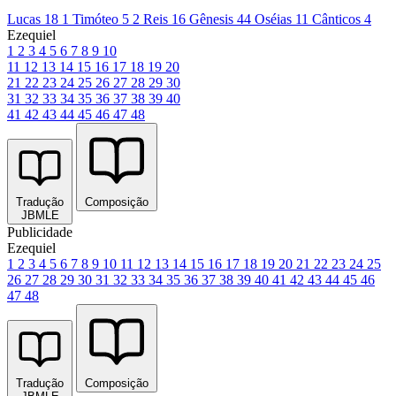
Lucas 18
1 Timóteo 5
2 Reis 16
Gênesis 44
Oséias 11
Cânticos 4
Ezequiel
1
2
3
4
5
6
7
8
9
10
11
12
13
14
15
16
17
18
19
20
21
22
23
24
25
26
27
28
29
30
31
32
33
34
35
36
37
38
39
40
41
42
43
44
45
46
47
48
Tradução
Composição
JBMLE
Publicidade
Ezequiel
1
2
3
4
5
6
7
8
9
10
11
12
13
14
15
16
17
18
19
20
21
22
23
24
25
26
27
28
29
30
31
32
33
34
35
36
37
38
39
40
41
42
43
44
45
46
47
48
Tradução
Composição