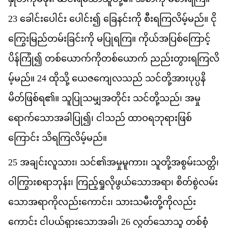
23
ခ
င
ပ
င
်း
ပ
င
်း၍
ခ
နင
က
ို
စ
ရ
က
လ
မ
မည
်။
င
က
မ
ည
တမ
ခ
င
က
ို
မ
ပ
ရ
က
ြ။
က
ယ
အ
ပ
စ
က
င
ပ
န
က
ြုံ၍
တစ
ယ
က
က
တစ
ယ
က
်
ညည
တ
ရ
က
လ
မ
မည
်။
24
ထ
သ
ို့
ယ
ဇ
က
လ
သည
်
သင
တ
အ
ပ
ပ
န
မ
တ
ဖ
စ
ရ
၏
။
သ
ပ
သ
မ
အ
တ
င
်း
သင
တ
သည
်၊
အ
မ
ရ
က
သ
အ
ခ
ပ
ြု၍၊
င
သည
်
ထ
ဝ
ရ
ဘ
ရ
ဖ
စ
က
င
်း
သ
ရ
က
လ
မ
မည
်။
25
အ
ခ
င
လ
သ
ား၊
သင
်၏​
အ
မ
မ
က
ား၊
သ
တ
အ
စ
မ
သ
တ
ိ၊
ဝ
က
စ
ရ
ဘ
န
်း၊
က
ည
ရ
လ
ဖ
ယ
သ
အ
ရ
ာ၊
စ
တ
စ
လမ
သ
အ
ရ
က
လည
က
င
်း၊
သ
သ
မ
တ
က
လည
က
င
်း
င
ပယ
ရ
သ
အ
ခ
ါ၊
26
လ
တ
သ
သ
ူ
တစ
စ