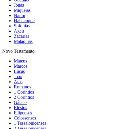
Jonas
Miquéias
Naum
Habacuque
Sofonias
Ageu
Zacarias
Malaquias
Novo Testamento
Mateus
Marcos
Lucas
João
Atos
Romanos
1 Coríntios
2 Coríntios
Gálatas
Efésios
Filipenses
Colossenses
1 Tessalonicenses
2 Tessalonicenses