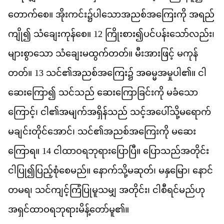
တ
က
စ
ေ။
အ
ကင
်း၌​
ပ
သ
အ
ညစ
အ
က
က
ို
အ
ရည
က
ျို၍
သ
ခ
က
န
စ
ေ။
12
က
စ
ား၍​
ပင
ပန
သ
လည
်း၊
မ
စ
သ
ော
သ
ခ
မ
ထ
က
တတ
်။
မ
အ
ဖ
င
့်
မ
က
န
တတ
်။
13
သင
်၏​
အ
ညစ
အ
က
ြေး၌
အ
ဓ
မ
အ
မ
ပ
ါ၏။
င
ဆ
က
ြော၍
သင
သည
်
ဆ
က
ခ
င
က
ို
မ
ခ
သ
က
င
့်၊
င
ါ၏​
အ
မ
က
အ
ရ
န
သည
်
သင
အ
ပ
သ
မ
ရ
က
မ
ခ
င
တ
င
အ
င
်၊
သင
်၏​
အ
ညစ
အ
က
က
ို
မ
ဆ
က
ရ
။
14
င
ထ
ဝ
ရ
ဘ
ရ
ပ
ပ
ြီ။
ပ
သည
အ
တ
င
င
ပ
ြု၍​
ပ
ည
စ
စ
မည
်။
န
က
သ
မ
ဆ
တ
်၊
မ
န
မ
ြော၊
န
င
တ
မ
ရ
၊
သင
က
င
က
ပ
မ
သ
မ
ျှ
အ
တ
င
်း၊
င
စ
ရင
မည
ဟ
အ
ရ
င
ထ
ဝ
ရ
ဘ
ရ
မ
န
တ
မ
ူ၏။