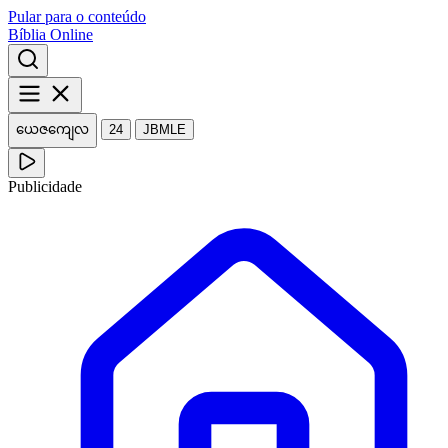
Pular para o conteúdo
Bíblia Online
ယေဇကျေလ
24
JBMLE
Publicidade