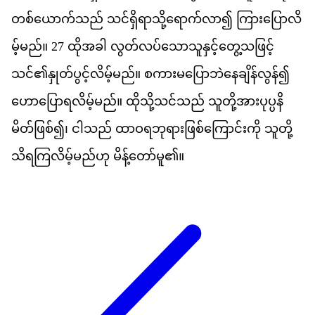
တစ
ယ
က
သည
်
သင
ရ
ရ
သ
ရ
က
လ
ာ၍
က
ပ
လ
မ
မည
်။
27
ထ
အ
ခ
ါ
လ
တ
လပ
သ
သ
န
င
တ
သ
ဖ
င
သင
်၏​
န
တ
ပ
င
လ
မ
မည
်။
စ
က
မ
ပ
ဘ
န
ခ
န
လ
န
်၍
ဟ
ပ
ရ
လ
မ
မည
်။
ထ
သ
သင
သည
်
သ
တ
အ
ပ
ပ
န
မ
တ
ဖ
စ
်၍၊
င
သည
်
ထ
ဝ
ရ
ဘ
ရ
ဖ
စ
က
င
က
ို
သ
တ
သ
ရ
က
လ
မ
မည
ဟ
ု
မ
န
တ
မ
ူ၏။