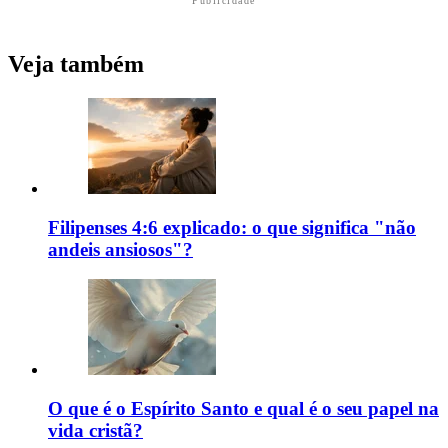
Publicidade
Veja também
Filipenses 4:6 explicado: o que significa "não
andeis ansiosos"?
O que é o Espírito Santo e qual é o seu papel na
vida cristã?