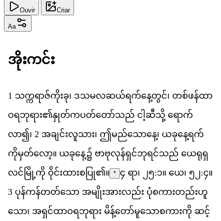
Ouvir
Criar
Aa
အ
ကင
1
သ
က
ရ
ဇ
က
ခ
ု၊
ဒ
သ
မ
လ
ဆယ
ရက
န
တ
င
်၊
တစ
ဖန
ထ
ဝ
ရ
ဘ
ရ
ား၏​
န
တ
က
ပတ
တ
သည
်
င
ဆ
သ
ို့
ရ
က
လ
ာ၍၊
2
အ
ခ
င
လ
သ
ား၊
ဤ
မည
သ
န
ေ့၊
ယ
ခ
န
ရက
က
မ
တ
လ
ော့။
ယ
ခ
န
ေ့၌
ဗ
ဗ
လ
န
ရ
င
ဘ
ရင
သည
်
ယ
ရ
ရ
လင
မ
က
ို
ဝ
င
ထ
စ
ပ
ြု၏။
၄ ရာ၊ ၂၅:၁။ ယေ၊ ၅၂:၄။
*
3
ပ
န
ကန
တတ
သ
ော
အ
မ
အ
လည
်း
ပ
စ
က
တည
ဟ
သ
ော၊
အ
ရ
င
ထ
ဝ
ရ
ဘ
ရ
ား
မ
န
တ
မ
သ
စ
က
က
ို
ဆင