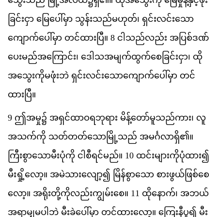
ခ
င
င
ှာ
မ
ပ
မ
ှာ
သ
န
သည
မ
ဟ
တ
်၊
ရ
င
လင
သ
က
က
ပ
မ
ှာ
တင
ထ
ပ
ြီ။
8
င
သည
လည
်း
အ
ပ
စ
ဒဏ
ပ
မည
အ
က
င
်း၊
ဒ
သ
အ
မ
က
ထ
က
စ
ခ
င
င
ှာ၊
ထ
အ
သ
က
မ
ဖ
ဘ
ဲ
ရ
င
လင
သ
က
က
ပ
မ
ှာ
တင
ထ
ပ
ြီ။
9
ဤ
အ
မ
ှု၌
အ
ရ
င
ထ
ဝ
ရ
ဘ
ရ
ား
မ
န
တ
မ
သည
က
ား၊
လ
အ
သက
က
ို
သတ
တတ
သ
မ
သည
်
အ
မင
လ
ရ
ှိ၏။
က
စ
သ
မ
ပ
က
ို
င
စ
ရင
မည
်။
10
ထင
မ
က
ပ
ထ
ား၍
မ
ရ
လ
ော့။
အ
မ
သ
လ
ျော့​၍
မ
န
စ
သ
ော
စ
ဖ
ယ
ဖ
စ
စ
လ
ော့။
အ
ရ
တ
က
လည
က
မ
စ
ေ။
11
ထ
န
က
်၊
အ
ဘယ
အ
ရ
မ
မ
ပ
ဘ
ဲ
မ
ခ
ပ
မ
ှာ
တင
ထ
လ
ော့။
က
န
ပ
ူ၍
မ