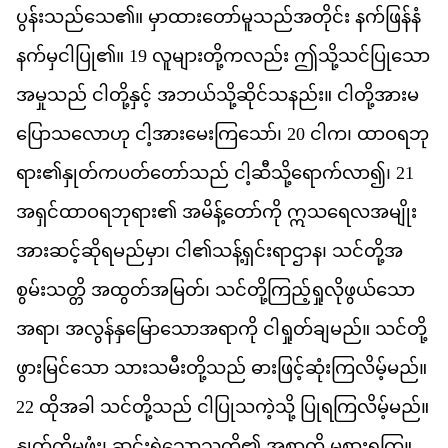
ပ
န
သည
သ
ေ၏။
မ
ထ
တ
မ
သည
အ
တ
င
်း
နက
ဖ
န
န
နက
မ
င
ပ
ြု၏။
19
လ
မ
တ
က
လည
်း
ဤ
သ
သင
ပ
သ
အ
မ
သည
်
င
တ
န
င
့်
အ
ဘယ
သ
ဆ
င
သ
နည
်း။
င
တ
အ
မ
ပ
သ
လ
ဟ
ု
င
အ
မ
က
သ
ော်၊
20
င
က
၊
ထ
ဝ
ရ
ဘ
ရ
ား၏​
န
တ
က
ပတ
တ
သည
်
င
ဆ
သ
ရ
က
လ
ာ၍၊
21
အ
ရ
င
ထ
ဝ
ရ
ဘ
ရ
ား၏
အ
မ
န
တ
က
ို
ဣ
သ
ရ
လ
အ
မ
အ
ဆင
ဆ
ရ
မည
မ
ှာ၊
င
ါ၏​
သန
ရ
င
ရ
ဌ
န
၊
သင
တ
အ
စ
မ
သ
တ
ိ
အထ
တ
အ
မ
တ
်၊
သင
တ
က
ည
ရ
လ
ဖ
ယ
သ
အ
ရ
ာ၊
အ
လ
န
န
မ
သ
အ
ရ
က
ို
င
ရ
တ
ခ
မည
်။
သင
တ
ဖ
မ
င
သ
ော
သ
သ
မ
တ
သည
်
ဓ
ဖ
င
ဆ
က
လ
မ
မည
်။
22
ထ
အ
ခ
ါ
သင
တ
သည
်
င
ပ
သ
က
သ
ို့
ပ
ရ
က
လ
မ
မည
်။
န
တ
က
မ
ဖ
ုံး၊
ဆင
ရ
သ
သ
တ
ို့၏
အ
စ
က
ို
မ
စ
ရ
က
ြ။