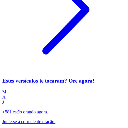
Estes versículos te tocaram? Ore agora!
M
A
J
+581 estão orando agora.
Junte-se à corrente de oração.