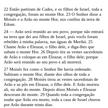
22
Então
partiram
de
Cades
,
e
os
filhos
de
Israel
,
toda
a
congregação
,
foram
ao
monte
Hor
.
23
O
Senhor
disse
a
Moisés
e
a
Arão
no
monte
Hor
,
nos
confins
da
terra
de
Edom
:
24
—
Arão
será
reunido
ao
seu
povo
,
porque
não
entrará
na
terra
que
dei
aos
filhos
de
Israel
,
pois
vocês
foram
rebeldes
à
minha
palavra
,
nas
águas
de
Meribá
.
25
Chame
Arão
e
Eleazar
,
o
filho
dele
,
e
diga-lhes
que
subam
o
monte
Hor
.
26
Depois
tire
as
vestes
sacerdotais
de
Arão
e
coloque-as
em
Eleazar
,
o
filho
dele
;
porque
Arão
será
reunido
ao
seu
povo
e
ali
morrerá
.
27
Moisés
fez
como
o
Senhor
lhe
havia
ordenado
.
Subiram
o
monte
Hor
,
diante
dos
olhos
de
toda
a
congregação
.
28
Moisés
tirou
as
vestes
sacerdotais
de
Arão
e
as
pôs
em
Eleazar
,
o
filho
dele
.
E
Arão
morreu
ali
,
no
alto
do
monte
.
Depois
disso
Moisés
e
Eleazar
desceram
do
monte
.
29
Quando
toda
a
congregação
soube
que
Arão
era
morto
,
toda
a
casa
de
Israel
chorou
por
Arão
durante
trinta
dias
.