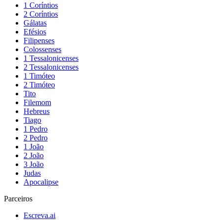
1 Coríntios
2 Coríntios
Gálatas
Efésios
Filipenses
Colossenses
1 Tessalonicenses
2 Tessalonicenses
1 Timóteo
2 Timóteo
Tito
Filemom
Hebreus
Tiago
1 Pedro
2 Pedro
1 João
2 João
3 João
Judas
Apocalipse
Parceiros
Escreva.ai