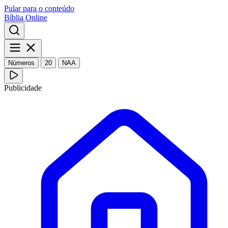
Pular para o conteúdo
Bíblia Online
Números
20
NAA
Publicidade