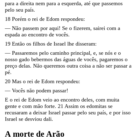
para
a
direita
nem
para
a
esquerda
,
até
que
passemos
pelo
seu
país
.
18
Porém
o
rei
de
Edom
respondeu
:
—
Não
passem
por
aqui
!
Se
o
fizerem
,
sairei
com
a
espada
ao
encontro
de
vocês
.
19
Então
os
filhos
de
Israel
lhe
disseram
:
—
Passaremos
pelo
caminho
principal
,
e
,
se
nós
e
o
nosso
gado
bebermos
das
águas
de
vocês
,
pagaremos
o
preço
delas
.
Não
queremos
outra
coisa
a
não
ser
passar
a
pé
.
20
Mas
o
rei
de
Edom
respondeu
:
—
Vocês
não
podem
passar
!
E
o
rei
de
Edom
veio
ao
encontro
deles
,
com
muita
gente
e
com
mão
forte
.
21
Assim
os
edomitas
se
recusaram
a
deixar
Israel
passar
pelo
seu
país
,
e
por
isso
Israel
se
desviou
dali
.
A
morte
de
Arão