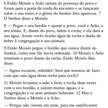
6
Então
Moisés
e
Arão
saíram
da
presença
do
povo
e
foram
para
a
porta
da
tenda
do
encontro
e
se
lançaram
sobre
o
seu
rosto
;
e
a
glória
do
Senhor
lhes
apareceu
.
7
O
Senhor
disse
a
Moisés
:
8
—
Pegue
o
seu
bordão
e
ajunte
o
povo
,
você
e
Arão
,
o
seu
irmão
.
E
,
diante
do
povo
,
falem
à
rocha
,
e
ela
dará
a
sua
água
.
Assim
vocês
tirarão
água
da
rocha
e
darão
de
beber
à
congregação
e
aos
animais
.
9
Então
Moisés
pegou
o
bordão
que
estava
diante
do
Senhor
,
como
este
lhe
havia
ordenado
.
10
Moisés
e
Arão
reuniram
o
povo
diante
da
rocha
.
Então
Moisés
lhes
disse
:
—
Agora
escutem
,
rebeldes
!
Será
que
teremos
de
fazer
com
que
saia
água
desta
rocha
para
vocês
?
11
Moisés
levantou
a
mão
e
feriu
a
rocha
duas
vezes
com
o
seu
bordão
,
e
saíram
muitas
águas
;
e
a
congregação
e
os
seus
animais
beberam
.
12
Mas
o
Senhor
disse
a
Moisés
e
a
Arão
:
—
Porque
não
creram
em
mim
,
para
me
santificarem