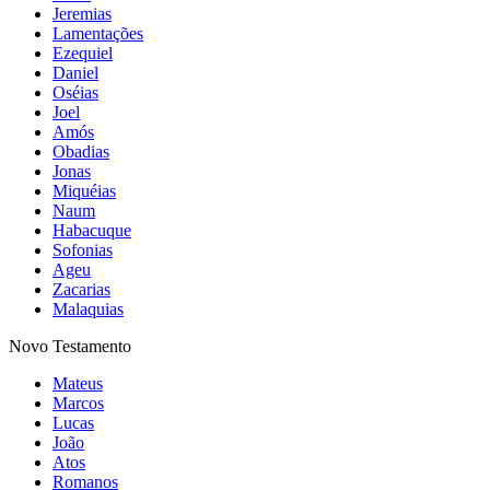
Jeremias
Lamentações
Ezequiel
Daniel
Oséias
Joel
Amós
Obadias
Jonas
Miquéias
Naum
Habacuque
Sofonias
Ageu
Zacarias
Malaquias
Novo Testamento
Mateus
Marcos
Lucas
João
Atos
Romanos