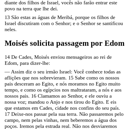
diante
dos
filhos
de
Israel
,
vocês
não
farão
entrar
este
povo
na
terra
que
lhe
dei
.
13
São
estas
as
águas
de
Meribá
,
porque
os
filhos
de
Israel
discutiram
com
o
Senhor
;
e
o
Senhor
se
santificou
neles
.
Moisés
solicita
passagem
por
Edom
14
De
Cades
,
Moisés
enviou
mensageiros
ao
rei
de
Edom
,
para
dizer-lhe
:
—
Assim
diz
o
seu
irmão
Israel
:
Você
conhece
todas
as
aflições
que
nos
sobrevieram
.
15
Sabe
como
os
nossos
pais
desceram
ao
Egito
,
e
nós
moramos
no
Egito
muito
tempo
,
e
como
os
egípcios
nos
maltrataram
,
a
nós
e
aos
nossos
pais
.
16
Clamamos
ao
Senhor
,
e
ele
ouviu
a
nossa
voz
;
mandou
o
Anjo
e
nos
tirou
do
Egito
.
E
eis
que
estamos
em
Cades
,
cidade
nos
confins
do
seu
país
.
17
Deixe-nos
passar
pela
sua
terra
.
Não
passaremos
pelo
campo
,
nem
pelas
vinhas
,
nem
beberemos
a
água
dos
poços
.
Iremos
pela
estrada
real
.
Não
nos
desviaremos