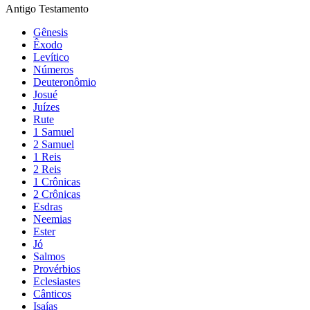
Antigo Testamento
Gênesis
Êxodo
Levítico
Números
Deuteronômio
Josué
Juízes
Rute
1 Samuel
2 Samuel
1 Reis
2 Reis
1 Crônicas
2 Crônicas
Esdras
Neemias
Ester
Jó
Salmos
Provérbios
Eclesiastes
Cânticos
Isaías