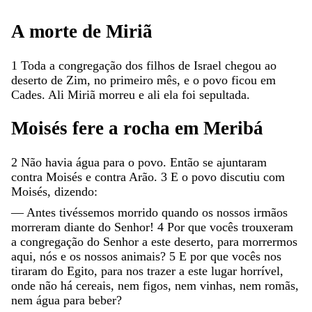
A
morte
de
Miriã
1
Toda
a
congregação
dos
filhos
de
Israel
chegou
ao
deserto
de
Zim
,
no
primeiro
mês
,
e
o
povo
ficou
em
Cades
.
Ali
Miriã
morreu
e
ali
ela
foi
sepultada
.
Moisés
fere
a
rocha
em
Meribá
2
Não
havia
água
para
o
povo
.
Então
se
ajuntaram
contra
Moisés
e
contra
Arão
.
3
E
o
povo
discutiu
com
Moisés
,
dizendo
:
—
Antes
tivéssemos
morrido
quando
os
nossos
irmãos
morreram
diante
do
Senhor
!
4
Por
que
vocês
trouxeram
a
congregação
do
Senhor
a
este
deserto
,
para
morrermos
aqui
,
nós
e
os
nossos
animais
?
5
E
por
que
vocês
nos
tiraram
do
Egito
,
para
nos
trazer
a
este
lugar
horrível
,
onde
não
há
cereais
,
nem
figos
,
nem
vinhas
,
nem
romãs
,
nem
água
para
beber
?