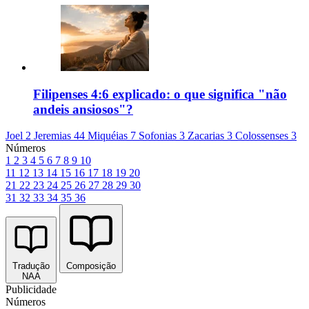
Filipenses 4:6 explicado: o que significa "não
andeis ansiosos"?
Joel 2
Jeremias 44
Miquéias 7
Sofonias 3
Zacarias 3
Colossenses 3
Números
1
2
3
4
5
6
7
8
9
10
11
12
13
14
15
16
17
18
19
20
21
22
23
24
25
26
27
28
29
30
31
32
33
34
35
36
Tradução
Composição
NAA
Publicidade
Números